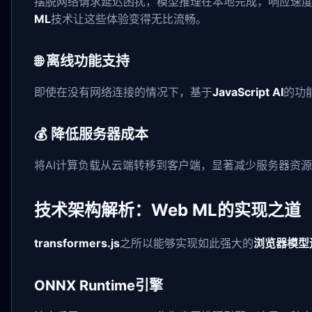
摆脱网络请求延迟困扰，模型推理在本地完成，响应速度提
ML
技术让这些体验变得无比流畅。
🌐 离线功能支持
即使在没有网络连接的情况下，基于
JavaScript AI
的功
💰 降低服务器成本
将AI计算负载从云端转移到客户端，显著减少服务器资
技术架构解析：Web ML的实现之道
transformers.js
之所以能够实现如此强大的
浏览器模型
ONNX Runtime引擎