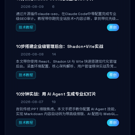
2026-08-09
6
通过开源插件claude-seo，在Claude Code中零配置完成专业
级SEO审计。教程带你跑完全站技术+内容诊断，拿到带优先级
和验证方法的可执行修复清单，适合独立开发者、SEO从业者和
技术教程
原创
站长快速上手。
10步搭建企业级管理后台：Shadcn+Vite实战
2026-08-08
14
本文带你使用 React、Shadcn UI 与 Vite 快速搭建现代化管理
后台。涵盖环境配置、核心架构解析、用户管理模块实战及常见
踩坑指南。学完即可独立完成仪表盘搭建、组件拼装与主题定
技术教程
原创
制，满足企业级开发需求。
10分钟实战：用 AI Agent 生成专业幻灯片
2026-08-07
19
告别传统 PPT 排版焦虑。本文手把手教你配置 AI Agent 技能，
实现 Markdown 内容自动转为带高级排版、AI 配图与 WebGL
运行时的 HTML 幻灯片。只需专注内容，10 分钟即可产出可投
技术教程
原创
屏的专业级演示文稿。