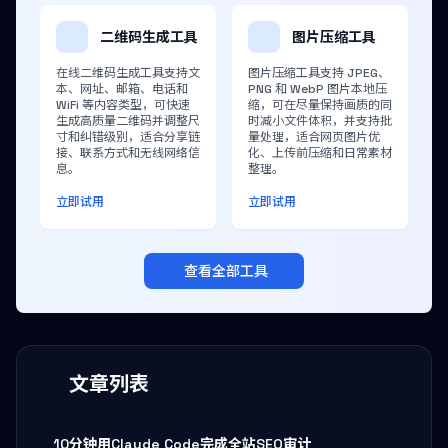
二维码生成工具
图片压缩工具
在线二维码生成工具支持文
图片压缩工具支持 JPEG、
本、网址、邮箱、电话和
PNG 和 WebP 图片本地压
WiFi 等内容类型，可快速
缩，可在尽量保持画质的同
生成高质量二维码并调整尺
时减小文件体积，并支持批
寸和纠错级别，适合分享链
量处理，适合网页图片优
接、联系方式和无线网络信
化、上传前压缩和日常素材
息。
整理。
立即试用
立即试用
查看全部工具
文章列表
10分钟用Claude Code完成全站SEO审计