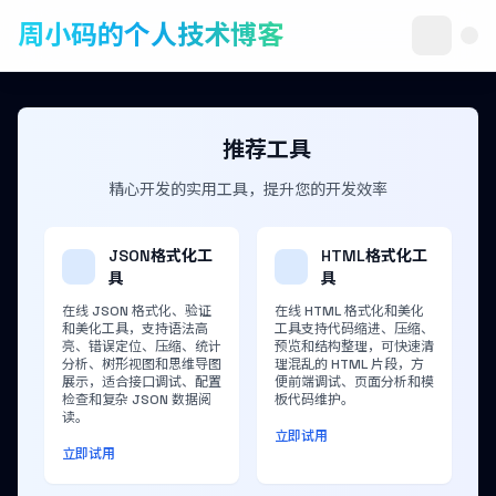
周小码的个人技术博客
推荐工具
精心开发的实用工具，提升您的开发效率
JSON格式化工
HTML格式化工
具
具
在线 JSON 格式化、验证
在线 HTML 格式化和美化
和美化工具，支持语法高
工具支持代码缩进、压缩、
亮、错误定位、压缩、统计
预览和结构整理，可快速清
分析、树形视图和思维导图
理混乱的 HTML 片段，方
展示，适合接口调试、配置
便前端调试、页面分析和模
检查和复杂 JSON 数据阅
板代码维护。
读。
立即试用
立即试用