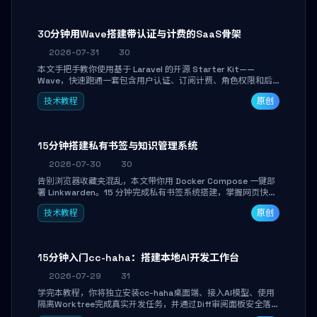
30分钟用Wave搭建带认证与计费的SaaS骨架
2026-07-31
30
本文手把手教你使用基于 Laravel 的开源 Starter Kit——
Wave，快速跑通一套包含用户认证、订阅计费、角色权限和后
台管理的完整 SaaS 骨架。附带 Stripe 测试支付对接与自定义
技术教程
原创
业务页面开发实战，助你省去重复基建时间，将精力聚焦于核心
产品打磨。
15分钟搭建私有书签与知识管理系统
2026-07-30
30
告别浏览器收藏夹混乱，本文带你用 Docker Compose 一键部
署 Linkwarden。15 分钟完成私有书签系统搭建，掌握网页快照
归档、高亮批注、分类管理与全文搜索。适合开发者与知识工作
技术教程
原创
者打造个人知识库，资料统一归档，随时检索。
15分钟入门cc-haha：搭建本地AI开发工作台
2026-07-29
31
学完本教程，你将独立安装cc-haha桌面端、接入AI模型、使用
隔离Worktree完成真实开发任务，并通过Diff审阅面板安全落地
AI代码改写。告别终端黑盒操作，让AI在沙箱环境中工作，你只