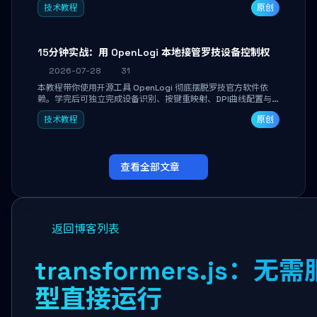
技术教程
原创
做审阅和决策。
15分钟实战：用 OpenLogi 本地接管罗技设备控制权
2026-07-28
31
本教程带你使用开源工具 OpenLogi 彻底摆脱罗技官方软件依
赖。学完后可独立完成设备识别、按键重映射、DPI曲线配置与
SmartShift调节，实现完全离线控制，保护隐私并释放硬件性
技术教程
原创
能。
查看全部文章
返回博客列表
transformers.j
型直接运行