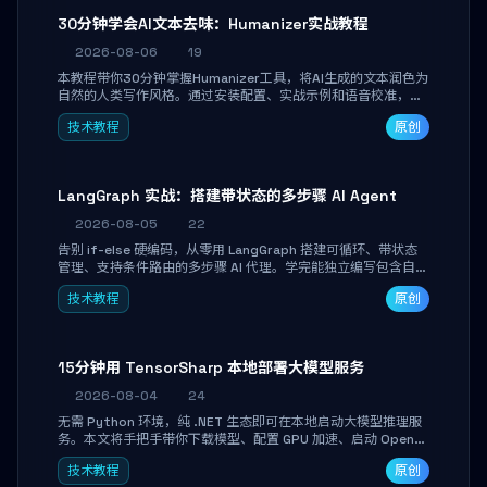
30分钟学会AI文本去味：Humanizer实战教程
2026-08-06
19
本教程带你30分钟掌握Humanizer工具，将AI生成的文本润色为
自然的人类写作风格。通过安装配置、实战示例和语音校准，让
你的内容告别AI痕迹，匹配个人写作习惯，适合内容创作者和技
技术教程
原创
术博主。
LangGraph 实战：搭建带状态的多步骤 AI Agent
2026-08-05
22
告别 if-else 硬编码，从零用 LangGraph 搭建可循环、带状态
管理、支持条件路由的多步骤 AI 代理。学完能独立编写包含自动
决策、工具调用和持久化状态的复杂工作流，并避开递归溢出、
技术教程
原创
状态丢失等常见坑点。
15分钟用 TensorSharp 本地部署大模型服务
2026-08-04
24
无需 Python 环境，纯 .NET 生态即可在本地启动大模型推理服
务。本文将手把手带你下载模型、配置 GPU 加速、启动 OpenAI
兼容 API，并在 C# 业务代码中无缝调用。数据不出网，零门槛
技术教程
原创
搞定本地 LLM 部署。