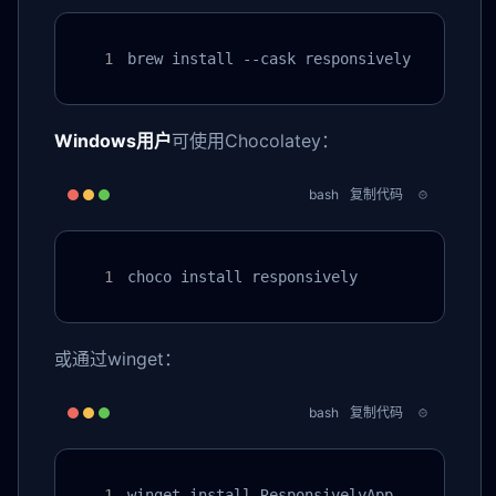
brew install --cask responsively
Windows用户
可使用Chocolatey：
bash
复制代码
choco install responsively
或通过winget：
bash
复制代码
winget install ResponsivelyApp