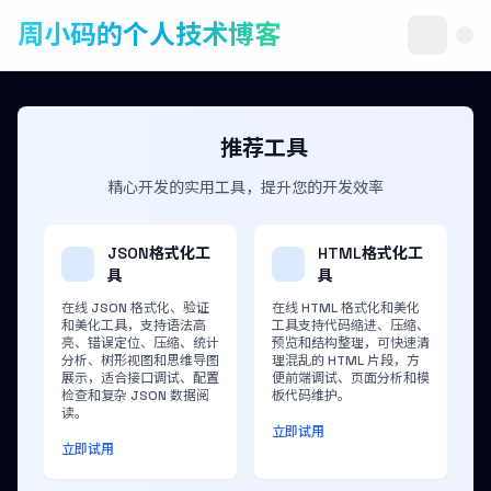
周小码的个人技术博客
推荐工具
精心开发的实用工具，提升您的开发效率
JSON格式化工
HTML格式化工
具
具
在线 JSON 格式化、验证
在线 HTML 格式化和美化
和美化工具，支持语法高
工具支持代码缩进、压缩、
亮、错误定位、压缩、统计
预览和结构整理，可快速清
分析、树形视图和思维导图
理混乱的 HTML 片段，方
展示，适合接口调试、配置
便前端调试、页面分析和模
检查和复杂 JSON 数据阅
板代码维护。
读。
立即试用
立即试用