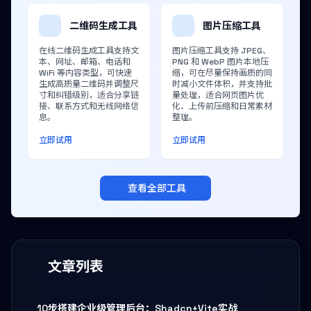
二维码生成工具
图片压缩工具
在线二维码生成工具支持文
图片压缩工具支持 JPEG、
本、网址、邮箱、电话和
PNG 和 WebP 图片本地压
WiFi 等内容类型，可快速
缩，可在尽量保持画质的同
生成高质量二维码并调整尺
时减小文件体积，并支持批
寸和纠错级别，适合分享链
量处理，适合网页图片优
接、联系方式和无线网络信
化、上传前压缩和日常素材
息。
整理。
立即试用
立即试用
查看全部工具
文章列表
10步搭建企业级管理后台：Shadcn+Vite实战