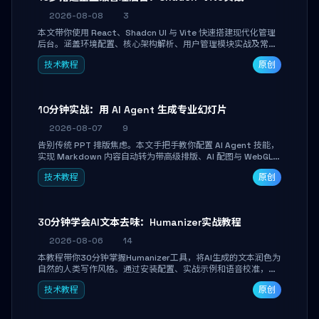
2026-08-08
3
本文带你使用 React、Shadcn UI 与 Vite 快速搭建现代化管理
后台。涵盖环境配置、核心架构解析、用户管理模块实战及常见
踩坑指南。学完即可独立完成仪表盘搭建、组件拼装与主题定
技术教程
原创
制，满足企业级开发需求。
10分钟实战：用 AI Agent 生成专业幻灯片
2026-08-07
9
告别传统 PPT 排版焦虑。本文手把手教你配置 AI Agent 技能，
实现 Markdown 内容自动转为带高级排版、AI 配图与 WebGL
运行时的 HTML 幻灯片。只需专注内容，10 分钟即可产出可投
技术教程
原创
屏的专业级演示文稿。
30分钟学会AI文本去味：Humanizer实战教程
2026-08-06
14
本教程带你30分钟掌握Humanizer工具，将AI生成的文本润色为
自然的人类写作风格。通过安装配置、实战示例和语音校准，让
你的内容告别AI痕迹，匹配个人写作习惯，适合内容创作者和技
技术教程
原创
术博主。