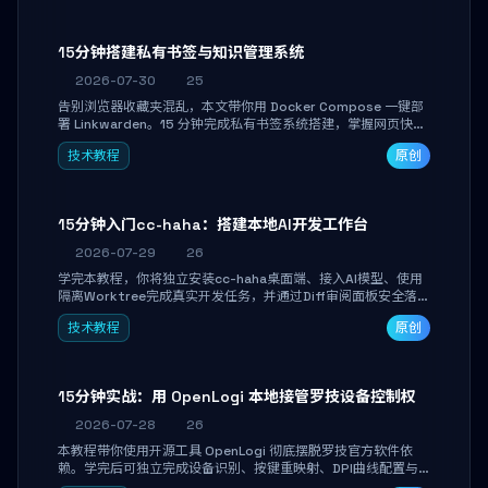
产品打磨。
15分钟搭建私有书签与知识管理系统
2026-07-30
25
告别浏览器收藏夹混乱，本文带你用 Docker Compose 一键部
署 Linkwarden。15 分钟完成私有书签系统搭建，掌握网页快照
归档、高亮批注、分类管理与全文搜索。适合开发者与知识工作
技术教程
原创
者打造个人知识库，资料统一归档，随时检索。
15分钟入门cc-haha：搭建本地AI开发工作台
2026-07-29
26
学完本教程，你将独立安装cc-haha桌面端、接入AI模型、使用
隔离Worktree完成真实开发任务，并通过Diff审阅面板安全落地
AI代码改写。告别终端黑盒操作，让AI在沙箱环境中工作，你只
技术教程
原创
做审阅和决策。
15分钟实战：用 OpenLogi 本地接管罗技设备控制权
2026-07-28
26
本教程带你使用开源工具 OpenLogi 彻底摆脱罗技官方软件依
赖。学完后可独立完成设备识别、按键重映射、DPI曲线配置与
SmartShift调节，实现完全离线控制，保护隐私并释放硬件性