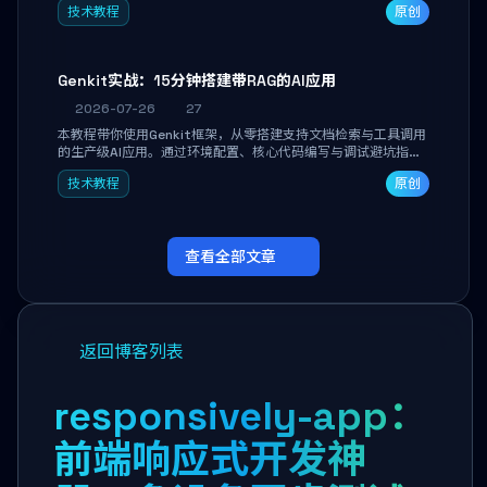
技术教程
原创
能。
Genkit实战：15分钟搭建带RAG的AI应用
2026-07-26
27
本教程带你使用Genkit框架，从零搭建支持文档检索与工具调用
的生产级AI应用。通过环境配置、核心代码编写与调试避坑指
南，学完即可掌握多模型切换、RAG管道构建及函数调用注册，
技术教程
原创
独立开发高效AI智能体。
查看全部文章
返回博客列表
responsively-app：
前端响应式开发神