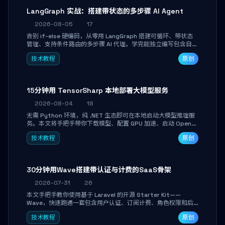
LangGraph 实战：搭建带状态的多步骤 AI Agent
2026-08-05
17
告别 if-else 硬编码，从零用 LangGraph 搭建可循环、带状态
管理、支持条件路由的多步骤 AI 代理。学完能独立编写包含自动
决策、工具调用和持久化状态的复杂工作流，并避开递归溢出、
技术教程
原创
状态丢失等常见坑点。
15分钟用 TensorSharp 本地部署大模型服务
2026-08-04
18
无需 Python 环境，纯 .NET 生态即可在本地启动大模型推理服
务。本文将手把手带你下载模型、配置 GPU 加速、启动 OpenAI
兼容 API，并在 C# 业务代码中无缝调用。数据不出网，零门槛
技术教程
原创
搞定本地 LLM 部署。
30分钟用Wave搭建带认证与计费的SaaS骨架
2026-07-31
26
本文手把手教你使用基于 Laravel 的开源 Starter Kit——
Wave，快速跑通一套包含用户认证、订阅计费、角色权限和后
台管理的完整 SaaS 骨架。附带 Stripe 测试支付对接与自定义
技术教程
原创
业务页面开发实战，助你省去重复基建时间，将精力聚焦于核心