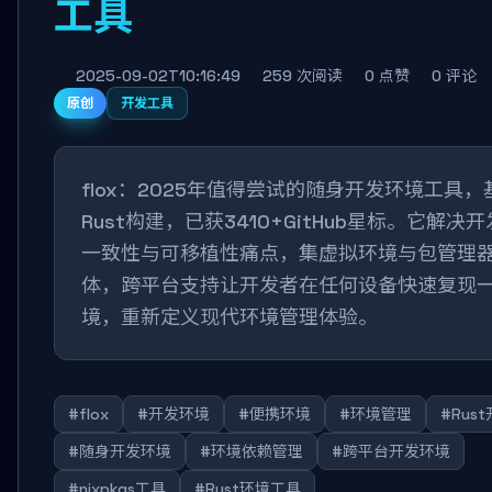
工具
2025-09-02T10:16:49
259 次阅读
0 点赞
0 评论
原创
开发工具
flox：2025年值得尝试的随身开发环境工具，
Rust构建，已获3410+GitHub星标。它解决
一致性与可移植性痛点，集虚拟环境与包管理
体，跨平台支持让开发者在任何设备快速复现
境，重新定义现代环境管理体验。
#flox
#开发环境
#便携环境
#环境管理
#Rus
#随身开发环境
#环境依赖管理
#跨平台开发环境
#nixpkgs工具
#Rust环境工具