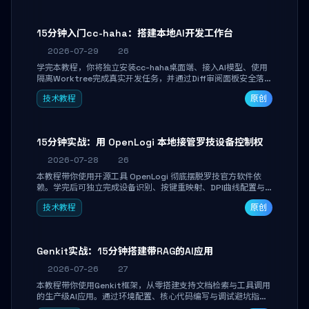
15分钟入门cc-haha：搭建本地AI开发工作台
2026-07-29
26
学完本教程，你将独立安装cc-haha桌面端、接入AI模型、使用
隔离Worktree完成真实开发任务，并通过Diff审阅面板安全落地
AI代码改写。告别终端黑盒操作，让AI在沙箱环境中工作，你只
技术教程
原创
做审阅和决策。
15分钟实战：用 OpenLogi 本地接管罗技设备控制权
2026-07-28
26
本教程带你使用开源工具 OpenLogi 彻底摆脱罗技官方软件依
赖。学完后可独立完成设备识别、按键重映射、DPI曲线配置与
SmartShift调节，实现完全离线控制，保护隐私并释放硬件性
技术教程
原创
能。
Genkit实战：15分钟搭建带RAG的AI应用
2026-07-26
27
本教程带你使用Genkit框架，从零搭建支持文档检索与工具调用
的生产级AI应用。通过环境配置、核心代码编写与调试避坑指
南，学完即可掌握多模型切换、RAG管道构建及函数调用注册，