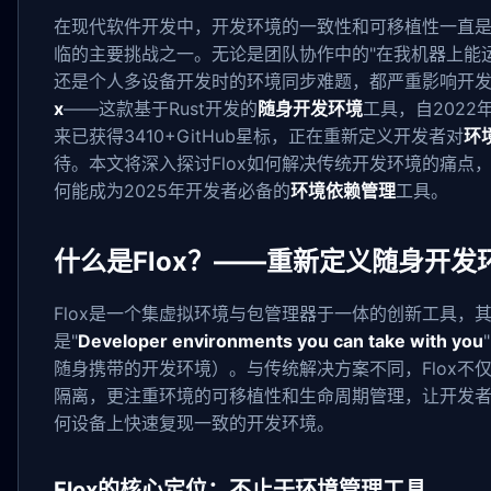
在现代软件开发中，开发环境的一致性和可移植性一直
临的主要挑战之一。无论是团队协作中的"在我机器上能
还是个人多设备开发时的环境同步难题，都严重影响开
x
——这款基于Rust开发的
随身开发环境
工具，自2022
来已获得3410+GitHub星标，正在重新定义开发者对
环
待。本文将深入探讨Flox如何解决传统开发环境的痛点
何能成为2025年开发者必备的
环境依赖管理
工具。
什么是Flox？——重新定义随身开发
Flox是一个集虚拟环境与包管理器于一体的创新工具，
是"
Developer environments you can take with you
随身携带的开发环境）。与传统解决方案不同，Flox不
隔离，更注重环境的可移植性和生命周期管理，让开发
何设备上快速复现一致的开发环境。
Flox的核心定位：不止于环境管理工具