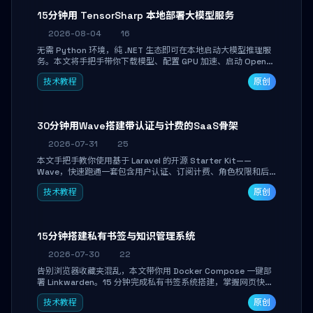
15分钟用 TensorSharp 本地部署大模型服务
2026-08-04
16
无需 Python 环境，纯 .NET 生态即可在本地启动大模型推理服
务。本文将手把手带你下载模型、配置 GPU 加速、启动 OpenAI
兼容 API，并在 C# 业务代码中无缝调用。数据不出网，零门槛
技术教程
原创
搞定本地 LLM 部署。
30分钟用Wave搭建带认证与计费的SaaS骨架
2026-07-31
25
本文手把手教你使用基于 Laravel 的开源 Starter Kit——
Wave，快速跑通一套包含用户认证、订阅计费、角色权限和后
台管理的完整 SaaS 骨架。附带 Stripe 测试支付对接与自定义
技术教程
原创
业务页面开发实战，助你省去重复基建时间，将精力聚焦于核心
产品打磨。
15分钟搭建私有书签与知识管理系统
2026-07-30
22
告别浏览器收藏夹混乱，本文带你用 Docker Compose 一键部
署 Linkwarden。15 分钟完成私有书签系统搭建，掌握网页快照
归档、高亮批注、分类管理与全文搜索。适合开发者与知识工作
技术教程
原创
者打造个人知识库，资料统一归档，随时检索。