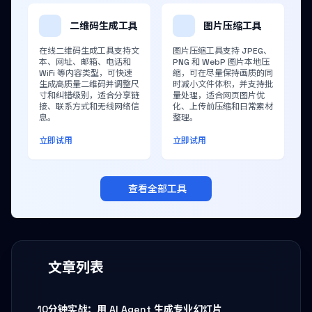
二维码生成工具
图片压缩工具
在线二维码生成工具支持文
图片压缩工具支持 JPEG、
本、网址、邮箱、电话和
PNG 和 WebP 图片本地压
WiFi 等内容类型，可快速
缩，可在尽量保持画质的同
生成高质量二维码并调整尺
时减小文件体积，并支持批
寸和纠错级别，适合分享链
量处理，适合网页图片优
接、联系方式和无线网络信
化、上传前压缩和日常素材
息。
整理。
立即试用
立即试用
查看全部工具
文章列表
10分钟实战：用 AI Agent 生成专业幻灯片