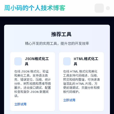
周小码的个人技术博客
推荐工具
精心开发的实用工具，提升您的开发效率
JSON格式化工
HTML格式化工
具
具
在线 JSON 格式化、验证
在线 HTML 格式化和美化
和美化工具，支持语法高
工具支持代码缩进、压缩、
亮、错误定位、压缩、统计
预览和结构整理，可快速清
分析、树形视图和思维导图
理混乱的 HTML 片段，方
展示，适合接口调试、配置
便前端调试、页面分析和模
检查和复杂 JSON 数据阅
板代码维护。
读。
立即试用
立即试用