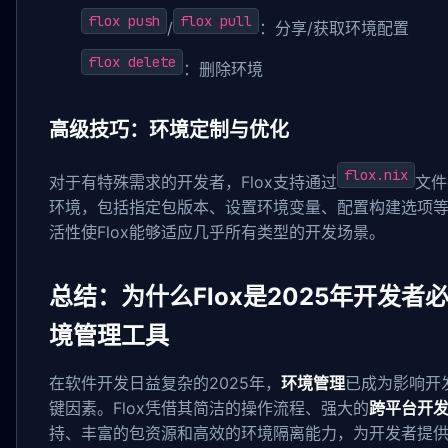
flox push
flox pull
/
：分享/获取环境配置
flox delete
：删除环境
高级技巧：环境定制与优化
flox.nix
对于有特殊需求的开发者，Flox支持通过
文件
环境，包括指定包版本、设置环境变量、配置构建选项
活性使Flox能够适应几乎所有类型的开发场景。
总结：为什么Flox是2025年开发者
境管理工具
在软件开发日益复杂的2025年，
环境管理
已成为影响开
键因素。Flox凭借其简洁的操作流程、强大的
跨平台开
持、丰富的包资源和高效的环境隔离能力，为开发者提