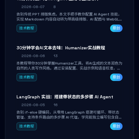
2026-08-07
8
告别传统 PPT 排版焦虑。本文手把手教你配置 AI Agent 技能，
实现 Markdown 内容自动转为带高级排版、AI 配图与 WebGL
运行时的 HTML 幻灯片。只需专注内容，10 分钟即可产出可投
技术教程
原创
屏的专业级演示文稿。
30分钟学会AI文本去味：Humanizer实战教程
2026-08-06
13
本教程带你30分钟掌握Humanizer工具，将AI生成的文本润色为
自然的人类写作风格。通过安装配置、实战示例和语音校准，让
你的内容告别AI痕迹，匹配个人写作习惯，适合内容创作者和技
技术教程
原创
术博主。
LangGraph 实战：搭建带状态的多步骤 AI Agent
2026-08-05
16
告别 if-else 硬编码，从零用 LangGraph 搭建可循环、带状态
管理、支持条件路由的多步骤 AI 代理。学完能独立编写包含自动
决策、工具调用和持久化状态的复杂工作流，并避开递归溢出、
技术教程
原创
状态丢失等常见坑点。