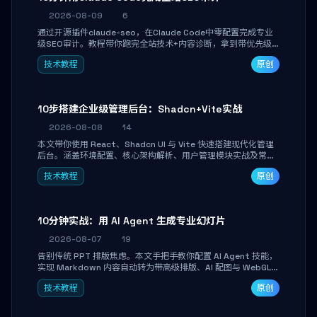
2026-08-09
6
通过开源插件claude-seo，在Claude Code中零配置完成专业
级SEO审计。教程带你跑完全站技术+内容诊断，拿到带优先级
和验证方法的可执行修复清单，适合独立开发者、SEO从业者和
技术教程
原创
站长快速上手。
10步搭建企业级管理后台：Shadcn+Vite实战
2026-08-08
14
本文带你使用 React、Shadcn UI 与 Vite 快速搭建现代化管理
后台。涵盖环境配置、核心架构解析、用户管理模块实战及常见
踩坑指南。学完即可独立完成仪表盘搭建、组件拼装与主题定
技术教程
原创
制，满足企业级开发需求。
10分钟实战：用 AI Agent 生成专业幻灯片
2026-08-07
19
告别传统 PPT 排版焦虑。本文手把手教你配置 AI Agent 技能，
实现 Markdown 内容自动转为带高级排版、AI 配图与 WebGL
运行时的 HTML 幻灯片。只需专注内容，10 分钟即可产出可投
技术教程
原创
屏的专业级演示文稿。