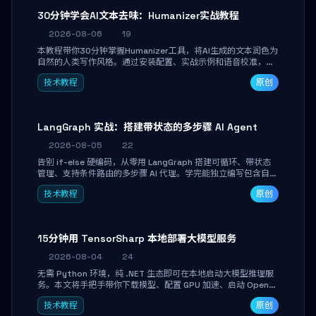
30分钟学会AI文本去味：Humanizer实战教程
2026-08-06
19
本教程带你30分钟掌握Humanizer工具，将AI生成的文本润色为
自然的人类写作风格。通过安装配置、实战示例和语音校准，让
你的内容告别AI痕迹，匹配个人写作习惯，适合内容创作者和技
技术教程
原创
术博主。
LangGraph 实战：搭建带状态的多步骤 AI Agent
2026-08-05
22
告别 if-else 硬编码，从零用 LangGraph 搭建可循环、带状态
管理、支持条件路由的多步骤 AI 代理。学完能独立编写包含自动
决策、工具调用和持久化状态的复杂工作流，并避开递归溢出、
技术教程
原创
状态丢失等常见坑点。
15分钟用 TensorSharp 本地部署大模型服务
2026-08-04
24
无需 Python 环境，纯 .NET 生态即可在本地启动大模型推理服
务。本文将手把手带你下载模型、配置 GPU 加速、启动 OpenAI
兼容 API，并在 C# 业务代码中无缝调用。数据不出网，零门槛
技术教程
原创
搞定本地 LLM 部署。