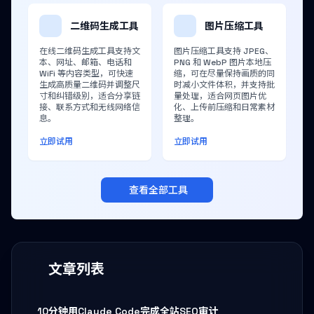
二维码生成工具
图片压缩工具
在线二维码生成工具支持文
图片压缩工具支持 JPEG、
本、网址、邮箱、电话和
PNG 和 WebP 图片本地压
WiFi 等内容类型，可快速
缩，可在尽量保持画质的同
生成高质量二维码并调整尺
时减小文件体积，并支持批
寸和纠错级别，适合分享链
量处理，适合网页图片优
接、联系方式和无线网络信
化、上传前压缩和日常素材
息。
整理。
立即试用
立即试用
查看全部工具
文章列表
10分钟用Claude Code完成全站SEO审计