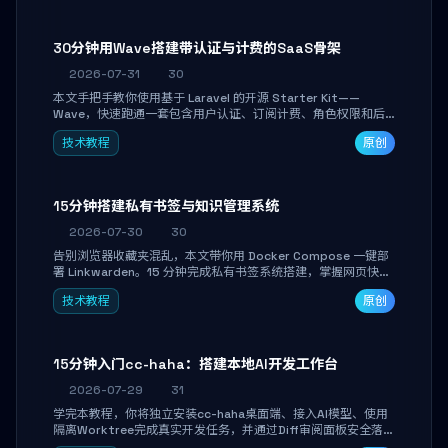
30分钟用Wave搭建带认证与计费的SaaS骨架
2026-07-31
30
本文手把手教你使用基于 Laravel 的开源 Starter Kit——
Wave，快速跑通一套包含用户认证、订阅计费、角色权限和后
台管理的完整 SaaS 骨架。附带 Stripe 测试支付对接与自定义
技术教程
原创
业务页面开发实战，助你省去重复基建时间，将精力聚焦于核心
产品打磨。
15分钟搭建私有书签与知识管理系统
2026-07-30
30
告别浏览器收藏夹混乱，本文带你用 Docker Compose 一键部
署 Linkwarden。15 分钟完成私有书签系统搭建，掌握网页快照
归档、高亮批注、分类管理与全文搜索。适合开发者与知识工作
技术教程
原创
者打造个人知识库，资料统一归档，随时检索。
15分钟入门cc-haha：搭建本地AI开发工作台
2026-07-29
31
学完本教程，你将独立安装cc-haha桌面端、接入AI模型、使用
隔离Worktree完成真实开发任务，并通过Diff审阅面板安全落地
AI代码改写。告别终端黑盒操作，让AI在沙箱环境中工作，你只