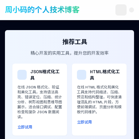
周小码的个人技术博客
推荐工具
精心开发的实用工具，提升您的开发效率
JSON格式化工
HTML格式化工
具
具
在线 JSON 格式化、验证
在线 HTML 格式化和美化
和美化工具，支持语法高
工具支持代码缩进、压缩、
亮、错误定位、压缩、统计
预览和结构整理，可快速清
分析、树形视图和思维导图
理混乱的 HTML 片段，方
展示，适合接口调试、配置
便前端调试、页面分析和模
检查和复杂 JSON 数据阅
板代码维护。
读。
立即试用
立即试用