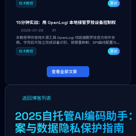
技术教程
原创
做审阅和决策。
15分钟实战：用 OpenLogi 本地接管罗技设备控制权
2026-07-28
31
本教程带你使用开源工具 OpenLogi 彻底摆脱罗技官方软件依
赖。学完后可独立完成设备识别、按键重映射、DPI曲线配置与
SmartShift调节，实现完全离线控制，保护隐私并释放硬件性
技术教程
原创
能。
查看全部文章
返回博客列表
2025自托管AI编码助手：
案与数据隐私保护指南