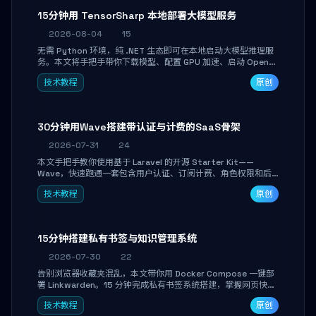
15分钟用 TensorSharp 本地部署大模型服务
2026-08-04
15
无需 Python 环境，纯 .NET 生态即可在本地启动大模型推理服
务。本文将手把手带你下载模型、配置 GPU 加速、启动 OpenAI
兼容 API，并在 C# 业务代码中无缝调用。数据不出网，零门槛
技术教程
原创
搞定本地 LLM 部署。
30分钟用Wave搭建带认证与计费的SaaS骨架
2026-07-31
24
本文手把手教你使用基于 Laravel 的开源 Starter Kit——
Wave，快速跑通一套包含用户认证、订阅计费、角色权限和后
台管理的完整 SaaS 骨架。附带 Stripe 测试支付对接与自定义
技术教程
原创
业务页面开发实战，助你省去重复基建时间，将精力聚焦于核心
产品打磨。
15分钟搭建私有书签与知识管理系统
2026-07-30
22
告别浏览器收藏夹混乱，本文带你用 Docker Compose 一键部
署 Linkwarden。15 分钟完成私有书签系统搭建，掌握网页快照
归档、高亮批注、分类管理与全文搜索。适合开发者与知识工作
技术教程
原创
者打造个人知识库，资料统一归档，随时检索。