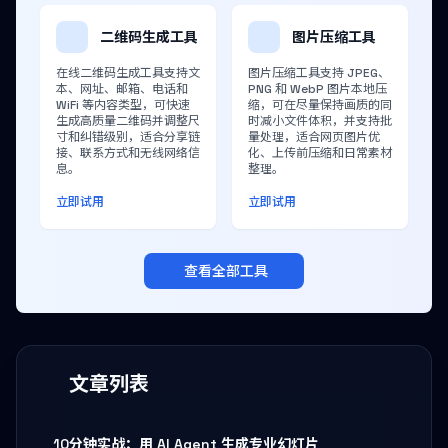
二维码生成工具
图片压缩工具
在线二维码生成工具支持文
图片压缩工具支持 JPEG、
本、网址、邮箱、电话和
PNG 和 WebP 图片本地压
WiFi 等内容类型，可快速
缩，可在尽量保持画质的同
生成高质量二维码并调整尺
时减小文件体积，并支持批
寸和纠错级别，适合分享链
量处理，适合网页图片优
接、联系方式和无线网络信
化、上传前压缩和日常素材
息。
整理。
立即试用
立即试用
查看全部工具
文章列表
10分钟实战：用 AI Agent 生成专业幻灯片