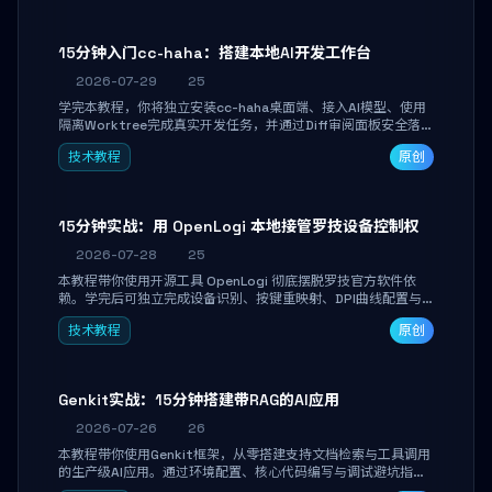
15分钟入门cc-haha：搭建本地AI开发工作台
2026-07-29
25
学完本教程，你将独立安装cc-haha桌面端、接入AI模型、使用
隔离Worktree完成真实开发任务，并通过Diff审阅面板安全落地
AI代码改写。告别终端黑盒操作，让AI在沙箱环境中工作，你只
技术教程
原创
做审阅和决策。
15分钟实战：用 OpenLogi 本地接管罗技设备控制权
2026-07-28
25
本教程带你使用开源工具 OpenLogi 彻底摆脱罗技官方软件依
赖。学完后可独立完成设备识别、按键重映射、DPI曲线配置与
SmartShift调节，实现完全离线控制，保护隐私并释放硬件性
技术教程
原创
能。
Genkit实战：15分钟搭建带RAG的AI应用
2026-07-26
26
本教程带你使用Genkit框架，从零搭建支持文档检索与工具调用
的生产级AI应用。通过环境配置、核心代码编写与调试避坑指
南，学完即可掌握多模型切换、RAG管道构建及函数调用注册，