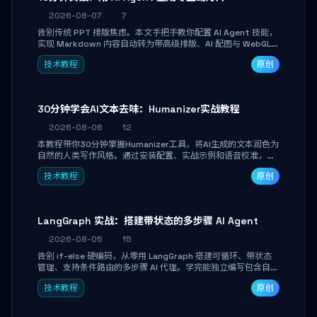
2026-08-07
7
告别传统 PPT 排版焦虑。本文手把手教你配置 AI Agent 技能，
实现 Markdown 内容自动转为带高级排版、AI 配图与 WebGL
运行时的 HTML 幻灯片。只需专注内容，10 分钟即可产出可投
技术教程
原创
屏的专业级演示文稿。
30分钟学会AI文本去味：Humanizer实战教程
2026-08-06
12
本教程带你30分钟掌握Humanizer工具，将AI生成的文本润色为
自然的人类写作风格。通过安装配置、实战示例和语音校准，让
你的内容告别AI痕迹，匹配个人写作习惯，适合内容创作者和技
技术教程
原创
术博主。
LangGraph 实战：搭建带状态的多步骤 AI Agent
2026-08-05
15
告别 if-else 硬编码，从零用 LangGraph 搭建可循环、带状态
管理、支持条件路由的多步骤 AI 代理。学完能独立编写包含自动
决策、工具调用和持久化状态的复杂工作流，并避开递归溢出、
技术教程
原创
状态丢失等常见坑点。