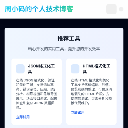
周小码的个人技术博客
推荐工具
精心开发的实用工具，提升您的开发效率
JSON格式化工
HTML格式化工
具
具
在线 JSON 格式化、验证
在线 HTML 格式化和美化
和美化工具，支持语法高
工具支持代码缩进、压缩、
亮、错误定位、压缩、统计
预览和结构整理，可快速清
分析、树形视图和思维导图
理混乱的 HTML 片段，方
展示，适合接口调试、配置
便前端调试、页面分析和模
检查和复杂 JSON 数据阅
板代码维护。
读。
立即试用
立即试用