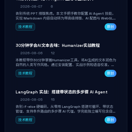
2026-08-07
6
告别传统 PPT 排版焦虑。本文手把手教你配置 AI Agent 技能，
实现 Markdown 内容自动转为带高级排版、AI 配图与 WebGL
运行时的 HTML 幻灯片。只需专注内容，10 分钟即可产出可投
技术教程
原创
屏的专业级演示文稿。
30分钟学会AI文本去味：Humanizer实战教程
2026-08-06
12
本教程带你30分钟掌握Humanizer工具，将AI生成的文本润色为
自然的人类写作风格。通过安装配置、实战示例和语音校准，让
你的内容告别AI痕迹，匹配个人写作习惯，适合内容创作者和技
技术教程
原创
术博主。
LangGraph 实战：搭建带状态的多步骤 AI Agent
2026-08-05
15
告别 if-else 硬编码，从零用 LangGraph 搭建可循环、带状态
管理、支持条件路由的多步骤 AI 代理。学完能独立编写包含自动
决策、工具调用和持久化状态的复杂工作流，并避开递归溢出、
技术教程
原创
状态丢失等常见坑点。