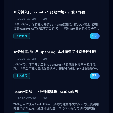
15分钟入门cc-haha：搭建本地AI开发工作台
2026-07-29
25
学完本教程，你将独立安装cc-haha桌面端、接入AI模型、使用
隔离Worktree完成真实开发任务，并通过Diff审阅面板安全落地
AI代码改写。告别终端黑盒操作，让AI在沙箱环境中工作，你只
技术教程
原创
做审阅和决策。
15分钟实战：用 OpenLogi 本地接管罗技设备控制权
2026-07-28
25
本教程带你使用开源工具 OpenLogi 彻底摆脱罗技官方软件依
赖。学完后可独立完成设备识别、按键重映射、DPI曲线配置与
SmartShift调节，实现完全离线控制，保护隐私并释放硬件性
技术教程
原创
能。
Genkit实战：15分钟搭建带RAG的AI应用
2026-07-26
26
本教程带你使用Genkit框架，从零搭建支持文档检索与工具调用
的生产级AI应用。通过环境配置、核心代码编写与调试避坑指
南，学完即可掌握多模型切换、RAG管道构建及函数调用注册，