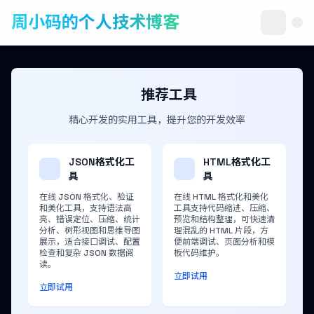
周小码的个人技术博客
推荐工具
精心开发的实用工具，提升您的开发效率
JSON格式化工
HTML格式化工
具
具
在线 JSON 格式化、验证
在线 HTML 格式化和美化
和美化工具，支持语法高
工具支持代码缩进、压缩、
亮、错误定位、压缩、统计
预览和结构整理，可快速清
分析、树形视图和思维导图
理混乱的 HTML 片段，方
展示，适合接口调试、配置
便前端调试、页面分析和模
检查和复杂 JSON 数据阅
板代码维护。
读。
立即试用
立即试用