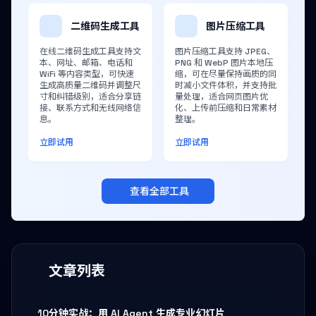
二维码生成工具
图片压缩工具
在线二维码生成工具支持文
图片压缩工具支持 JPEG、
本、网址、邮箱、电话和
PNG 和 WebP 图片本地压
WiFi 等内容类型，可快速
缩，可在尽量保持画质的同
生成高质量二维码并调整尺
时减小文件体积，并支持批
寸和纠错级别，适合分享链
量处理，适合网页图片优
接、联系方式和无线网络信
化、上传前压缩和日常素材
息。
整理。
立即试用
立即试用
查看全部工具
文章列表
10分钟实战：用 AI Agent 生成专业幻灯片