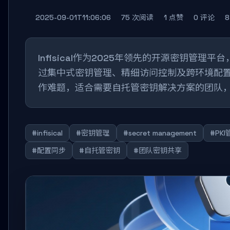
2025-09-01T11:06:06
75 次阅读
1 点赞
0 评论
Infisical作为2025年领先的开源密钥管
过集中式密钥管理、精细访问控制及跨环境配
作难题，适合需要自托管密钥解决方案的团队
#infisical
#密钥管理
#secret management
#PKI
#配置同步
#自托管密钥
#团队密钥共享