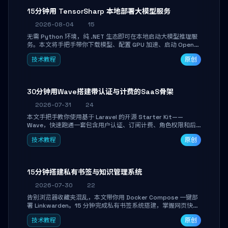
15分钟用 TensorSharp 本地部署大模型服务
2026-08-04
15
无需 Python 环境，纯 .NET 生态即可在本地启动大模型推理服
务。本文将手把手带你下载模型、配置 GPU 加速、启动 OpenAI
兼容 API，并在 C# 业务代码中无缝调用。数据不出网，零门槛
技术教程
原创
搞定本地 LLM 部署。
30分钟用Wave搭建带认证与计费的SaaS骨架
2026-07-31
24
本文手把手教你使用基于 Laravel 的开源 Starter Kit——
Wave，快速跑通一套包含用户认证、订阅计费、角色权限和后
台管理的完整 SaaS 骨架。附带 Stripe 测试支付对接与自定义
技术教程
原创
业务页面开发实战，助你省去重复基建时间，将精力聚焦于核心
产品打磨。
15分钟搭建私有书签与知识管理系统
2026-07-30
22
告别浏览器收藏夹混乱，本文带你用 Docker Compose 一键部
署 Linkwarden。15 分钟完成私有书签系统搭建，掌握网页快照
归档、高亮批注、分类管理与全文搜索。适合开发者与知识工作
技术教程
原创
者打造个人知识库，资料统一归档，随时检索。