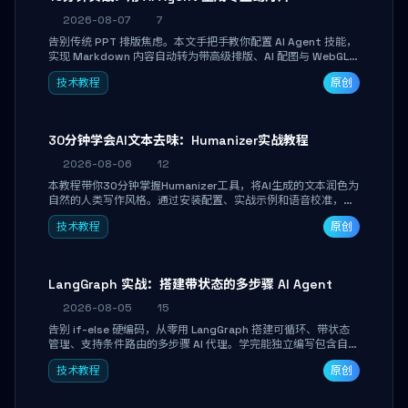
2026-08-07
7
告别传统 PPT 排版焦虑。本文手把手教你配置 AI Agent 技能，
实现 Markdown 内容自动转为带高级排版、AI 配图与 WebGL
运行时的 HTML 幻灯片。只需专注内容，10 分钟即可产出可投
技术教程
原创
屏的专业级演示文稿。
30分钟学会AI文本去味：Humanizer实战教程
2026-08-06
12
本教程带你30分钟掌握Humanizer工具，将AI生成的文本润色为
自然的人类写作风格。通过安装配置、实战示例和语音校准，让
你的内容告别AI痕迹，匹配个人写作习惯，适合内容创作者和技
技术教程
原创
术博主。
LangGraph 实战：搭建带状态的多步骤 AI Agent
2026-08-05
15
告别 if-else 硬编码，从零用 LangGraph 搭建可循环、带状态
管理、支持条件路由的多步骤 AI 代理。学完能独立编写包含自动
决策、工具调用和持久化状态的复杂工作流，并避开递归溢出、
技术教程
原创
状态丢失等常见坑点。