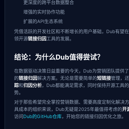
更深度的跨平台数据整合
增强的实时协作功能
扩展的API生态系统
凭借活跃的开发社区和不断增长的用户基础，Dub有望
领开源
链接归因
工具的发展。
结论：为什么Dub值得尝试？
在数据驱动决策日益重要的今天，Dub为营销团队提供
的
链接归因
解决方案。无论是需要简单的
短链接
管理，
踪
和
归因分析
，Dub都能满足需求，同时保持开源工具
势。
对于那些希望完全掌控营销数据、需要高度定制化解决
具成本的组织来说，Dub无疑是2025年最值得考虑的
开
访问
Dub的GitHub仓库
，开始您的链接归因优化之旅。