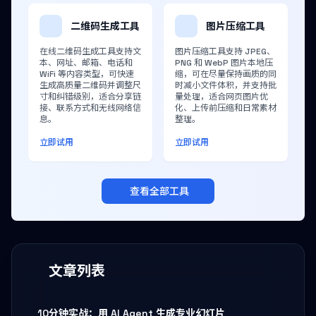
二维码生成工具
图片压缩工具
在线二维码生成工具支持文
图片压缩工具支持 JPEG、
本、网址、邮箱、电话和
PNG 和 WebP 图片本地压
WiFi 等内容类型，可快速
缩，可在尽量保持画质的同
生成高质量二维码并调整尺
时减小文件体积，并支持批
寸和纠错级别，适合分享链
量处理，适合网页图片优
接、联系方式和无线网络信
化、上传前压缩和日常素材
息。
整理。
立即试用
立即试用
查看全部工具
文章列表
10分钟实战：用 AI Agent 生成专业幻灯片