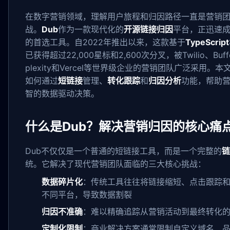
在数字营销领域，理解用户旅程和归因路径一直是营销
战。
Dub
作为一款现代化的
开源链接归因
平台，正迅速
的首选工具。自2022年推出以来，这款基于
TypeScript
已获得超过22,000星标和2,600次分叉，被Twilio、Buffe
plexity和Vercel等世界级企业的营销团队广泛采用。本
如何通过
短链接
管理、
转化跟踪
和
归因分析
功能，帮助
智的数据驱动决策。
什么是Dub？解决营销归因的核心痛
Dub不仅仅是一个普通的短链接工具，而是一个完整的
链
统。它解决了现代营销团队面临的三大核心挑战：
数据碎片化
：传统工具往往将链接缩短、点击跟踪
不同平台，导致数据割裂
归因不准确
：难以精确追踪从营销活动到最终转化
定制化限制
：商业解决方案通常限制自定义域名、