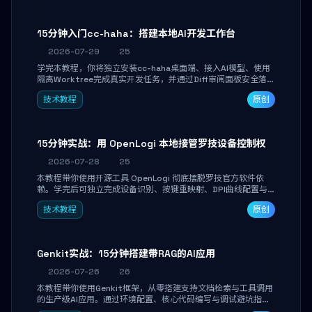
15分钟入门cc-haha：搭建本地AI开发工作台
2026-07-29
25
学完本教程，你将独立安装cc-haha桌面端、接入AI模型、使用
隔离Worktree完成真实开发任务，并通过Diff审阅面板安全落地
AI代码改写。告别终端黑盒操作，让AI在沙箱环境中工作，你只
技术教程
原创
做审阅和决策。
15分钟实战：用 OpenLogi 本地接管罗技设备控制权
2026-07-28
25
本教程带你使用开源工具 OpenLogi 彻底摆脱罗技官方软件依
赖。学完后可独立完成设备识别、按键重映射、DPI曲线配置与
SmartShift调节，实现完全离线控制，保护隐私并释放硬件性
技术教程
原创
能。
Genkit实战：15分钟搭建带RAG的AI应用
2026-07-26
26
本教程带你使用Genkit框架，从零搭建支持文档检索与工具调用
的生产级AI应用。通过环境配置、核心代码编写与调试避坑指
南，学完即可掌握多模型切换、RAG管道构建及函数调用注册，