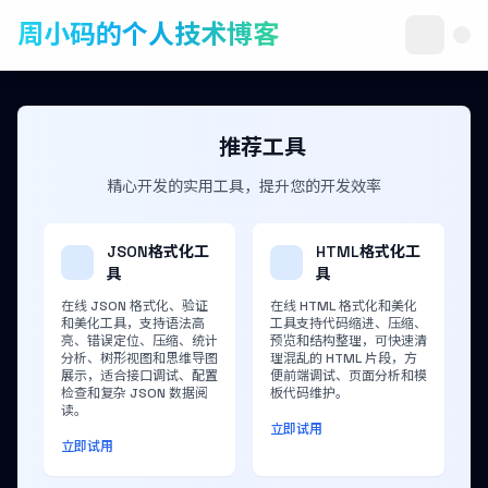
周小码的个人技术博客
推荐工具
精心开发的实用工具，提升您的开发效率
JSON格式化工
HTML格式化工
具
具
在线 JSON 格式化、验证
在线 HTML 格式化和美化
和美化工具，支持语法高
工具支持代码缩进、压缩、
亮、错误定位、压缩、统计
预览和结构整理，可快速清
分析、树形视图和思维导图
理混乱的 HTML 片段，方
展示，适合接口调试、配置
便前端调试、页面分析和模
检查和复杂 JSON 数据阅
板代码维护。
读。
立即试用
立即试用