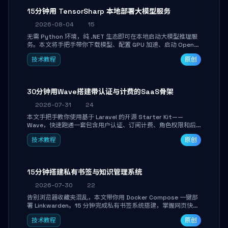
15分钟用 TensorSharp 本地部署大模型服务
2026-08-04
15
无需 Python 环境，纯 .NET 生态即可在本地启动大模型推理服
务。本文将手把手带你下载模型、配置 GPU 加速、启动 OpenAI
兼容 API，并在 C# 业务代码中无缝调用。数据不出网，零门槛
技术教程
原创
搞定本地 LLM 部署。
30分钟用Wave搭建带认证与计费的SaaS骨架
2026-07-31
24
本文手把手教你使用基于 Laravel 的开源 Starter Kit——
Wave，快速跑通一套包含用户认证、订阅计费、角色权限和后
台管理的完整 SaaS 骨架。附带 Stripe 测试支付对接与自定义
技术教程
原创
业务页面开发实战，助你省去重复基建时间，将精力聚焦于核心
产品打磨。
15分钟搭建私有书签与知识管理系统
2026-07-30
22
告别浏览器收藏夹混乱，本文带你用 Docker Compose 一键部
署 Linkwarden。15 分钟完成私有书签系统搭建，掌握网页快照
归档、高亮批注、分类管理与全文搜索。适合开发者与知识工作
技术教程
原创
者打造个人知识库，资料统一归档，随时检索。