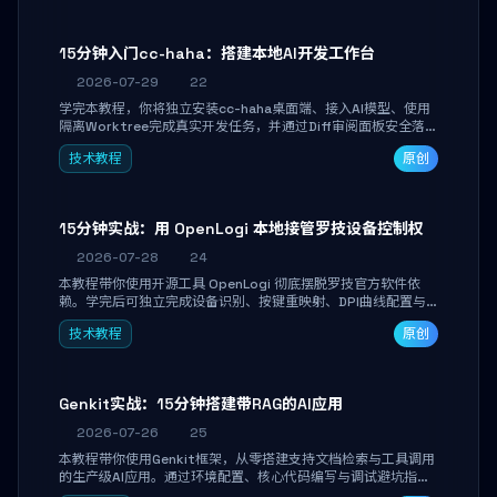
15分钟入门cc-haha：搭建本地AI开发工作台
2026-07-29
22
学完本教程，你将独立安装cc-haha桌面端、接入AI模型、使用
隔离Worktree完成真实开发任务，并通过Diff审阅面板安全落地
AI代码改写。告别终端黑盒操作，让AI在沙箱环境中工作，你只
技术教程
原创
做审阅和决策。
15分钟实战：用 OpenLogi 本地接管罗技设备控制权
2026-07-28
24
本教程带你使用开源工具 OpenLogi 彻底摆脱罗技官方软件依
赖。学完后可独立完成设备识别、按键重映射、DPI曲线配置与
SmartShift调节，实现完全离线控制，保护隐私并释放硬件性
技术教程
原创
能。
Genkit实战：15分钟搭建带RAG的AI应用
2026-07-26
25
本教程带你使用Genkit框架，从零搭建支持文档检索与工具调用
的生产级AI应用。通过环境配置、核心代码编写与调试避坑指
南，学完即可掌握多模型切换、RAG管道构建及函数调用注册，