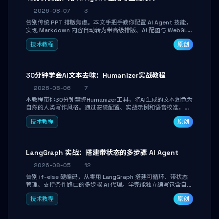
2026-08-07
3
告别传统 PPT 排版焦虑。本文手把手教你配置 AI Agent 技能，
实现 Markdown 内容自动转为带高级排版、AI 配图与 WebGL
运行时的 HTML 幻灯片。只需专注内容，10 分钟即可产出可投
技术教程
原创
屏的专业级演示文稿。
30分钟学会AI文本去味：Humanizer实战教程
2026-08-06
7
本教程带你30分钟掌握Humanizer工具，将AI生成的文本润色为
自然的人类写作风格。通过安装配置、实战示例和语音校准，让
你的内容告别AI痕迹，匹配个人写作习惯，适合内容创作者和技
技术教程
原创
术博主。
LangGraph 实战：搭建带状态的多步骤 AI Agent
2026-08-05
12
告别 if-else 硬编码，从零用 LangGraph 搭建可循环、带状态
管理、支持条件路由的多步骤 AI 代理。学完能独立编写包含自动
决策、工具调用和持久化状态的复杂工作流，并避开递归溢出、
技术教程
原创
状态丢失等常见坑点。