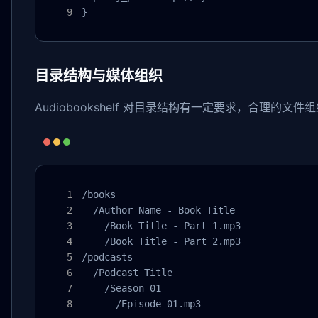
}
目录结构与媒体组织
Audiobookshelf 对目录结构有一定要求，合理
/books

  /Author Name - Book Title

    /Book Title - Part 1.mp3

    /Book Title - Part 2.mp3

/podcasts

  /Podcast Title

    /Season 01

      /Episode 01.mp3