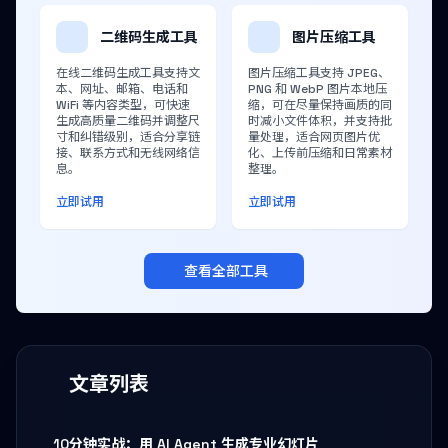
二维码生成工具
图片压缩工具
在线二维码生成工具支持文
图片压缩工具支持 JPEG、
本、网址、邮箱、电话和
PNG 和 WebP 图片本地压
WiFi 等内容类型，可快速
缩，可在尽量保持画质的同
生成高质量二维码并调整尺
时减小文件体积，并支持批
寸和纠错级别，适合分享链
量处理，适合网页图片优
接、联系方式和无线网络信
化、上传前压缩和日常素材
息。
整理。
立即试用
立即试用
查看全部工具
文章列表
10分钟实战：用 AI Agent 生成专业幻灯片