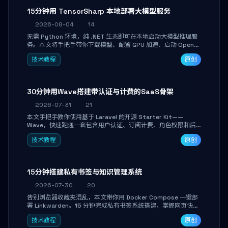
15分钟用 TensorSharp 本地部署大模型服务
2026-08-04
14
无需 Python 环境，纯 .NET 生态即可在本地启动大模型推理服
务。本文将手把手带你下载模型、配置 GPU 加速、启动 OpenAI
兼容 API，并在 C# 业务代码中无缝调用。数据不出网，零门槛
技术教程
原创
搞定本地 LLM 部署。
30分钟用Wave搭建带认证与计费的SaaS骨架
2026-07-31
21
本文手把手教你使用基于 Laravel 的开源 Starter Kit——
Wave，快速跑通一套包含用户认证、订阅计费、角色权限和后
台管理的完整 SaaS 骨架。附带 Stripe 测试支付对接与自定义
技术教程
原创
业务页面开发实战，助你省去重复基建时间，将精力聚焦于核心
产品打磨。
15分钟搭建私有书签与知识管理系统
2026-07-30
20
告别浏览器收藏夹混乱，本文带你用 Docker Compose 一键部
署 Linkwarden。15 分钟完成私有书签系统搭建，掌握网页快照
归档、高亮批注、分类管理与全文搜索。适合开发者与知识工作
技术教程
原创
者打造个人知识库，资料统一归档，随时检索。