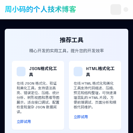
周小码的个人技术博客
推荐工具
精心开发的实用工具，提升您的开发效率
JSON格式化工
HTML格式化工
具
具
在线 JSON 格式化、验证
在线 HTML 格式化和美化
和美化工具，支持语法高
工具支持代码缩进、压缩、
亮、错误定位、压缩、统计
预览和结构整理，可快速清
分析、树形视图和思维导图
理混乱的 HTML 片段，方
展示，适合接口调试、配置
便前端调试、页面分析和模
检查和复杂 JSON 数据阅
板代码维护。
读。
立即试用
立即试用