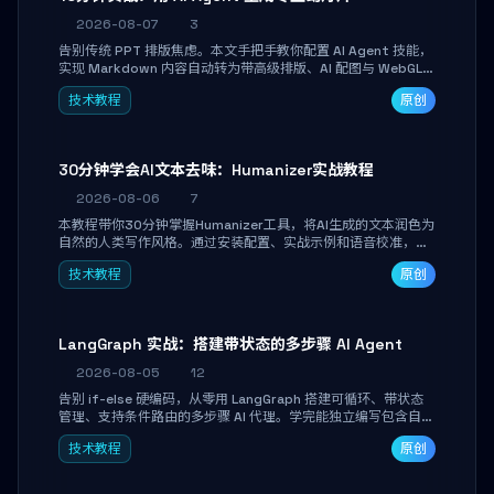
2026-08-07
3
告别传统 PPT 排版焦虑。本文手把手教你配置 AI Agent 技能，
实现 Markdown 内容自动转为带高级排版、AI 配图与 WebGL
运行时的 HTML 幻灯片。只需专注内容，10 分钟即可产出可投
技术教程
原创
屏的专业级演示文稿。
30分钟学会AI文本去味：Humanizer实战教程
2026-08-06
7
本教程带你30分钟掌握Humanizer工具，将AI生成的文本润色为
自然的人类写作风格。通过安装配置、实战示例和语音校准，让
你的内容告别AI痕迹，匹配个人写作习惯，适合内容创作者和技
技术教程
原创
术博主。
LangGraph 实战：搭建带状态的多步骤 AI Agent
2026-08-05
12
告别 if-else 硬编码，从零用 LangGraph 搭建可循环、带状态
管理、支持条件路由的多步骤 AI 代理。学完能独立编写包含自动
决策、工具调用和持久化状态的复杂工作流，并避开递归溢出、
技术教程
原创
状态丢失等常见坑点。