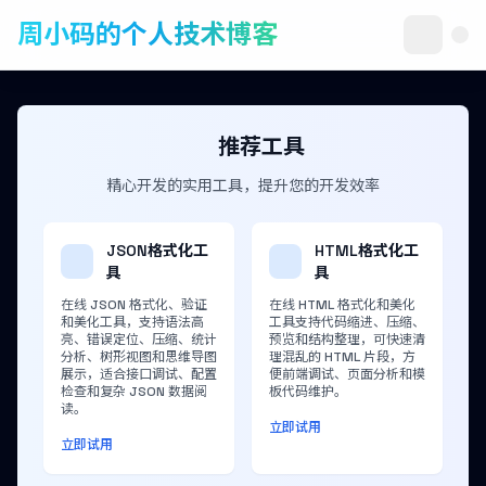
周小码的个人技术博客
推荐工具
精心开发的实用工具，提升您的开发效率
JSON格式化工
HTML格式化工
具
具
在线 JSON 格式化、验证
在线 HTML 格式化和美化
和美化工具，支持语法高
工具支持代码缩进、压缩、
亮、错误定位、压缩、统计
预览和结构整理，可快速清
分析、树形视图和思维导图
理混乱的 HTML 片段，方
展示，适合接口调试、配置
便前端调试、页面分析和模
检查和复杂 JSON 数据阅
板代码维护。
读。
立即试用
立即试用