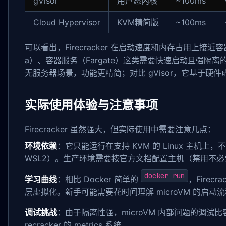
gVisor
用户态内核
~100ms
Cloud Hypervisor
KVM精简版
~100ms
可以看出，Firecracker 在启动速度和内存占用上接
a）、容器服务（Fargate）这类需要快速启动且强隔离的场景。相比
无服务器场景，功能更精简；对比 gVisor，它基于硬
实际使用体验与注意事项
Firecracker 虽然强大，但实际使用中需要注意几点：
环境依赖
：它只能运行在支持 KVM 的 Linux 主机上，不支
WSL2）。生产环境需要按官方文档配置主机（禁用不必要
docker run
学习曲线
：相比 Docker 简单的
，Fire
层虚拟化。新手可能需要花时间理解 microVM 的启动
调试挑战
：由于隔离性强，microVM 内部问题的调试
recracker 的 metrics 系统。