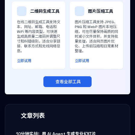
二维码生成工具
图片压缩工具
在线二维码生成工具支持文
图片压缩工具支持 JPEG、
本、网址、邮箱、电话和
PNG 和 WebP 图片本地压
WiFi 等内容类型，可快速
缩，可在尽量保持画质的同
生成高质量二维码并调整尺
时减小文件体积，并支持批
寸和纠错级别，适合分享链
量处理，适合网页图片优
接、联系方式和无线网络信
化、上传前压缩和日常素材
息。
整理。
立即试用
立即试用
查看全部工具
文章列表
10分钟实战：用 AI Agent 生成专业幻灯片