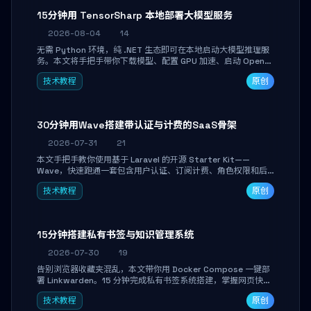
15分钟用 TensorSharp 本地部署大模型服务
2026-08-04
14
无需 Python 环境，纯 .NET 生态即可在本地启动大模型推理服
务。本文将手把手带你下载模型、配置 GPU 加速、启动 OpenAI
兼容 API，并在 C# 业务代码中无缝调用。数据不出网，零门槛
技术教程
原创
搞定本地 LLM 部署。
30分钟用Wave搭建带认证与计费的SaaS骨架
2026-07-31
21
本文手把手教你使用基于 Laravel 的开源 Starter Kit——
Wave，快速跑通一套包含用户认证、订阅计费、角色权限和后
台管理的完整 SaaS 骨架。附带 Stripe 测试支付对接与自定义
技术教程
原创
业务页面开发实战，助你省去重复基建时间，将精力聚焦于核心
产品打磨。
15分钟搭建私有书签与知识管理系统
2026-07-30
19
告别浏览器收藏夹混乱，本文带你用 Docker Compose 一键部
署 Linkwarden。15 分钟完成私有书签系统搭建，掌握网页快照
归档、高亮批注、分类管理与全文搜索。适合开发者与知识工作
技术教程
原创
者打造个人知识库，资料统一归档，随时检索。