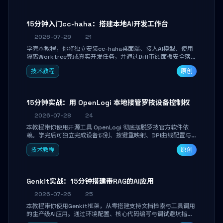
15分钟入门cc-haha：搭建本地AI开发工作台
2026-07-29
21
学完本教程，你将独立安装cc-haha桌面端、接入AI模型、使用
隔离Worktree完成真实开发任务，并通过Diff审阅面板安全落地
AI代码改写。告别终端黑盒操作，让AI在沙箱环境中工作，你只
技术教程
原创
做审阅和决策。
15分钟实战：用 OpenLogi 本地接管罗技设备控制权
2026-07-28
24
本教程带你使用开源工具 OpenLogi 彻底摆脱罗技官方软件依
赖。学完后可独立完成设备识别、按键重映射、DPI曲线配置与
SmartShift调节，实现完全离线控制，保护隐私并释放硬件性
技术教程
原创
能。
Genkit实战：15分钟搭建带RAG的AI应用
2026-07-26
25
本教程带你使用Genkit框架，从零搭建支持文档检索与工具调用
的生产级AI应用。通过环境配置、核心代码编写与调试避坑指
南，学完即可掌握多模型切换、RAG管道构建及函数调用注册，