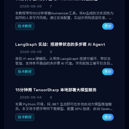
2026-08-06
7
本教程带你30分钟掌握Humanizer工具，将AI生成的文本润色为
自然的人类写作风格。通过安装配置、实战示例和语音校准，让
你的内容告别AI痕迹，匹配个人写作习惯，适合内容创作者和技
技术教程
原创
术博主。
LangGraph 实战：搭建带状态的多步骤 AI Agent
2026-08-05
9
告别 if-else 硬编码，从零用 LangGraph 搭建可循环、带状态
管理、支持条件路由的多步骤 AI 代理。学完能独立编写包含自动
决策、工具调用和持久化状态的复杂工作流，并避开递归溢出、
技术教程
原创
状态丢失等常见坑点。
15分钟用 TensorSharp 本地部署大模型服务
2026-08-04
9
无需 Python 环境，纯 .NET 生态即可在本地启动大模型推理服
务。本文将手把手带你下载模型、配置 GPU 加速、启动 OpenAI
兼容 API，并在 C# 业务代码中无缝调用。数据不出网，零门槛
技术教程
原创
搞定本地 LLM 部署。