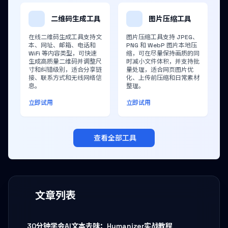
二维码生成工具
图片压缩工具
在线二维码生成工具支持文
图片压缩工具支持 JPEG、
本、网址、邮箱、电话和
PNG 和 WebP 图片本地压
WiFi 等内容类型，可快速
缩，可在尽量保持画质的同
生成高质量二维码并调整尺
时减小文件体积，并支持批
寸和纠错级别，适合分享链
量处理，适合网页图片优
接、联系方式和无线网络信
化、上传前压缩和日常素材
息。
整理。
立即试用
立即试用
查看全部工具
文章列表
30分钟学会AI文本去味：Humanizer实战教程