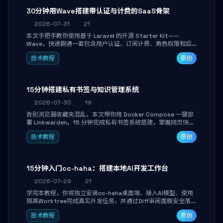
30分钟用Wave搭建带认证与计费的SaaS骨架
2026-07-31
21
本文手把手教你使用基于 Laravel 的开源 Starter Kit——
Wave，快速跑通一套包含用户认证、订阅计费、角色权限和后
台管理的完整 SaaS 骨架。附带 Stripe 测试支付对接与自定义
技术教程
原创
业务页面开发实战，助你省去重复基建时间，将精力聚焦于核心
产品打磨。
15分钟搭建私有书签与知识管理系统
2026-07-30
19
告别浏览器收藏夹混乱，本文带你用 Docker Compose 一键部
署 Linkwarden。15 分钟完成私有书签系统搭建，掌握网页快照
归档、高亮批注、分类管理与全文搜索。适合开发者与知识工作
技术教程
原创
者打造个人知识库，资料统一归档，随时检索。
15分钟入门cc-haha：搭建本地AI开发工作台
2026-07-29
21
学完本教程，你将独立安装cc-haha桌面端、接入AI模型、使用
隔离Worktree完成真实开发任务，并通过Diff审阅面板安全落地
AI代码改写。告别终端黑盒操作，让AI在沙箱环境中工作，你只
技术教程
原创
做审阅和决策。