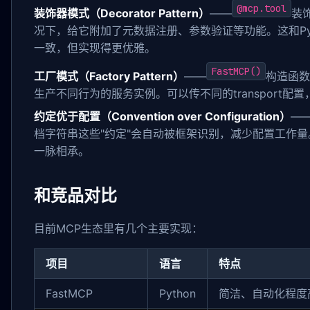
@mcp.tool
装饰器模式（Decorator Pattern）
——
装
况下，给它附加了元数据注册、参数验证等功能。这和Python
一致，但实现得更优雅。
FastMCP()
工厂模式（Factory Pattern）
——
构造函数
生产不同行为的服务实例。可以传不同的transport配
约定优于配置（Convention over Configuration）
—
档字符串这些"约定"会自动被框架识别，减少配置工作量。这点和R
一脉相承。
和竞品对比
目前MCP生态里有几个主要实现：
项目
语言
特点
FastMCP
Python
简洁、自动化程度