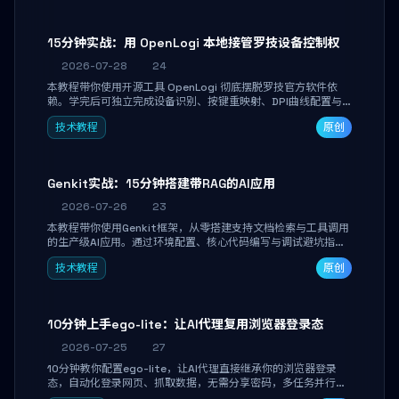
15分钟实战：用 OpenLogi 本地接管罗技设备控制权
2026-07-28
24
本教程带你使用开源工具 OpenLogi 彻底摆脱罗技官方软件依
赖。学完后可独立完成设备识别、按键重映射、DPI曲线配置与
SmartShift调节，实现完全离线控制，保护隐私并释放硬件性
技术教程
原创
能。
Genkit实战：15分钟搭建带RAG的AI应用
2026-07-26
23
本教程带你使用Genkit框架，从零搭建支持文档检索与工具调用
的生产级AI应用。通过环境配置、核心代码编写与调试避坑指
南，学完即可掌握多模型切换、RAG管道构建及函数调用注册，
技术教程
原创
独立开发高效AI智能体。
10分钟上手ego-lite：让AI代理复用浏览器登录态
2026-07-25
27
10分钟教你配置ego-lite，让AI代理直接继承你的浏览器登录
态，自动化登录网页、抓取数据，无需分享密码，多任务并行不
干扰日常使用。