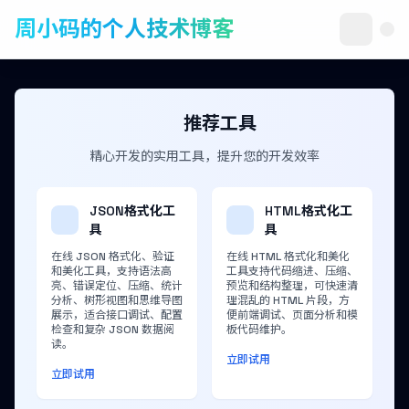
周小码的个人技术博客
推荐工具
精心开发的实用工具，提升您的开发效率
JSON格式化工
HTML格式化工
具
具
在线 JSON 格式化、验证
在线 HTML 格式化和美化
和美化工具，支持语法高
工具支持代码缩进、压缩、
亮、错误定位、压缩、统计
预览和结构整理，可快速清
分析、树形视图和思维导图
理混乱的 HTML 片段，方
展示，适合接口调试、配置
便前端调试、页面分析和模
检查和复杂 JSON 数据阅
板代码维护。
读。
立即试用
立即试用