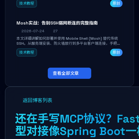
技术教程
原创
Mosh实战：告别SSH弱网断连的完整指南
2026-07-24
27
本文详细讲解如何部署并使用 Mobile Shell (Mosh) 替代传统
SSH。从服务端安装、防火墙放行到多平台客户端连接，手把手
带你掌握本地回显、连接漫游与断线自动恢复等核心功能。彻底
技术教程
原创
解决高铁、移动网络等弱网场景下 SSH 频繁掉线、会话丢失的痛
点，实现稳定高效的远程服务器管理。
查看全部文章
返回博客列表
还在手写MCP协议？Fas
型对接像Spring Boot