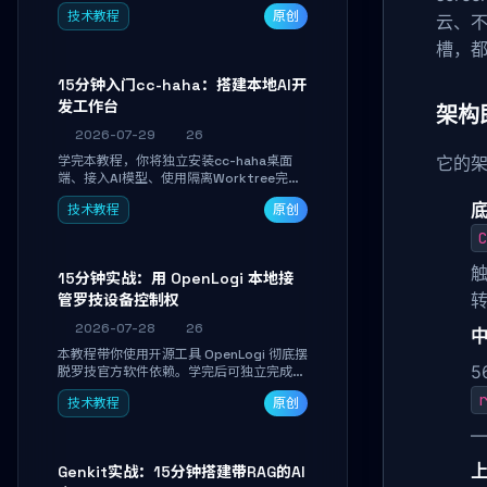
Linkwarden。15 分钟完成私有书签系统搭
技术教程
原创
建，掌握网页快照归档、高亮批注、分类管
云、不
理与全文搜索。适合开发者与知识工作者打
槽，都
造个人知识库，资料统一归档，随时检索。
15分钟入门cc-haha：搭建本地AI开
发工作台
架构
2026-07-29
26
学完本教程，你将独立安装cc-haha桌面
它的
端、接入AI模型、使用隔离Worktree完成
真实开发任务，并通过Diff审阅面板安全落
底
技术教程
原创
地AI代码改写。告别终端黑盒操作，让AI在
沙箱环境中工作，你只做审阅和决策。
C
触
15分钟实战：用 OpenLogi 本地接
管罗技设备控制权
2026-07-28
26
中
本教程带你使用开源工具 OpenLogi 彻底摆
5
脱罗技官方软件依赖。学完后可独立完成设
备识别、按键重映射、DPI曲线配置与
r
技术教程
原创
SmartShift调节，实现完全离线控制，保
护隐私并释放硬件性能。
上
Genkit实战：15分钟搭建带RAG的AI