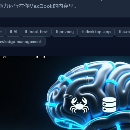
I能力运行在你MacBook的内存里。
t
# AI
# local-first
# privacy
# desktop-app
# aut
owledge-management