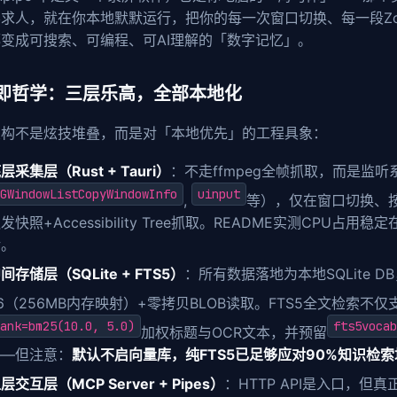
求人，就在你本地默默运行，把你的每一次窗口切换、每一段Z
变成可搜索、可编程、可AI理解的「数字记忆」。
即哲学：三层乐高，全部本地化
架构不是炫技堆叠，而是对「本地优先」的工程具象：
层采集层（Rust + Tauri）
：不走ffmpeg全帧抓取，而是监听
GWindowListCopyWindowInfo
uinput
,
等），仅在窗口切换、
发快照+Accessibility Tree抓取。README实测CPU占用稳定
转。
间存储层（SQLite + FTS5）
：所有数据落地为本地SQLite DB，
6（256MB内存映射）+零拷贝BLOB读取。FTS5全文检索不仅
ank=bm25(10.0, 5.0)
fts5vocab
加权标题与OCR文本，并预留
——但注意：
默认不启向量库，纯FTS5已足够应对90%知识检索
层交互层（MCP Server + Pipes）
：HTTP API是入口，但真正灵