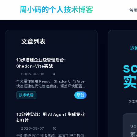
周小码的个人技术博客
首
文章列表
返
10步搭建企业级管理后台：
s
Shadcn+Vite实战
2026-08-08
4
本文带你使用 React、Shadcn UI 与 Vite
快速搭建现代化管理后台。涵盖环境配置、
核心架构解析、用户管理模块实战及常见踩
技术教程
原创
坑指南。学完即可独立完成仪表盘搭建、组
件拼装与主题定制，满足企业级开发需求。
202
10分钟实战：用 AI Agent 生成专业
幻灯片
s
2026-08-07
10
索
告别传统 PPT 排版焦虑。本文手把手教你