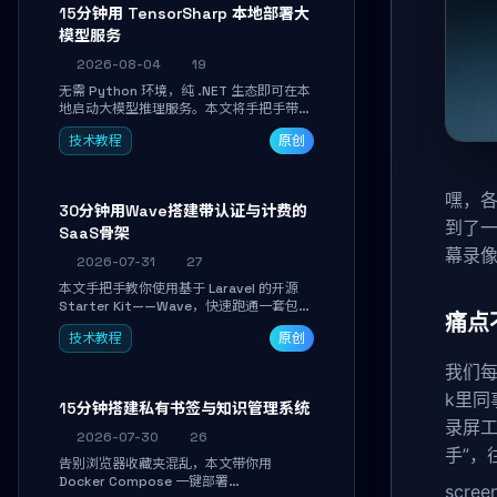
15分钟用 TensorSharp 本地部署大
模型服务
2026-08-04
19
无需 Python 环境，纯 .NET 生态即可在本
地启动大模型推理服务。本文将手把手带你
下载模型、配置 GPU 加速、启动 OpenAI
技术教程
原创
兼容 API，并在 C# 业务代码中无缝调用。
数据不出网，零门槛搞定本地 LLM 部署。
嘿，各
30分钟用Wave搭建带认证与计费的
到了一
SaaS骨架
幕录
2026-07-31
27
本文手把手教你使用基于 Laravel 的开源
Starter Kit——Wave，快速跑通一套包含
痛点
用户认证、订阅计费、角色权限和后台管理
技术教程
原创
的完整 SaaS 骨架。附带 Stripe 测试支付
对接与自定义业务页面开发实战，助你省去
我们每
重复基建时间，将精力聚焦于核心产品打
磨。
k里
15分钟搭建私有书签与知识管理系统
录屏工
2026-07-30
26
手”
告别浏览器收藏夹混乱，本文带你用
Docker Compose 一键部署
scr