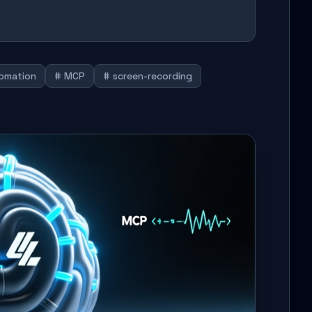
omation
# MCP
# screen-recording