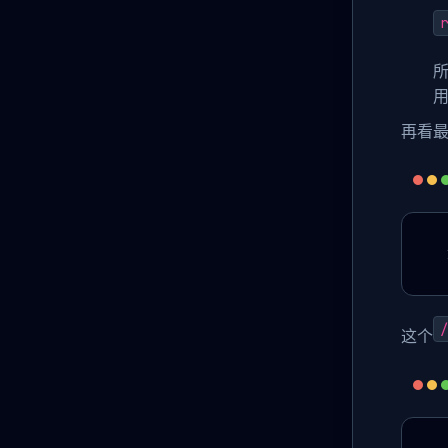
r
再看最
/
这个