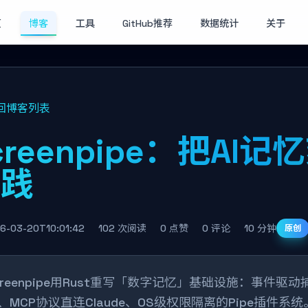
页
博客
工具
GitHub推荐
数据统计
关于
回博客列表
creenpipe：把AI
实践
6-03-20T10:01:42
102 次阅读
0 点赞
0 评论
10 分钟
原创
creenpipe用Rust重写「数字记忆」基础设施：事件驱动捕获
、MCP协议直连Claude、OS级权限隔离的Pipe插