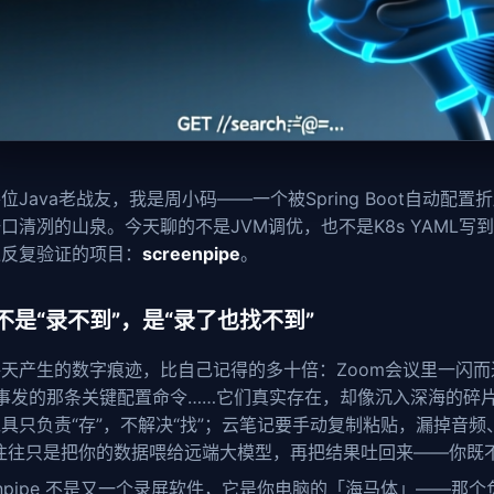
位Java老战友，我是周小码——一个被Spring Boot自动配
口清冽的山泉。今天聊的不是JVM调优，也不是K8s YAML写
像反复验证的项目：
screenpipe
。
不是“录不到”，是“录了也找不到”
天产生的数字痕迹，比自己记得的多十倍：Zoom会议里一闪而过的报
同事发的那条关键配置命令……它们真实存在，却像沉入深海的碎
具只负责“存”，不解决“找”；云笔记要手动复制粘贴，漏掉音频
，往往只是把你的数据喂给远端大模型，再把结果吐回来——你既
eenpipe 不是又一个录屏软件，它是你电脑的「海马体」——