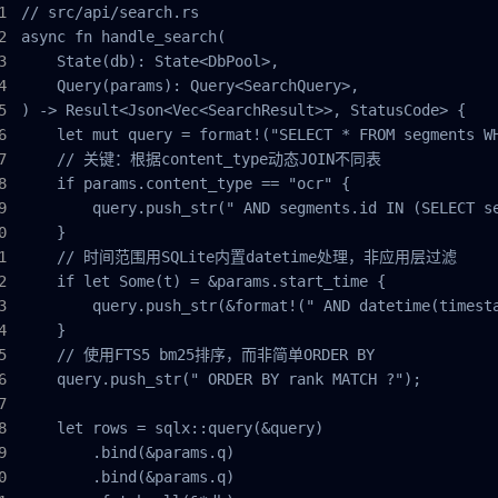
// src/api/search.rs

async fn handle_search(

    State(db): State<DbPool>,

    Query(params): Query<SearchQuery>,

) -> Result<Json<Vec<SearchResult>>, StatusCode> {

    let mut query = format!("SELECT * FROM segments WH
    // 关键：根据content_type动态JOIN不同表

    if params.content_type == "ocr" {

        query.push_str(" AND segments.id IN (SELECT se
    }

    // 时间范围用SQLite内置datetime处理，非应用层过滤

    if let Some(t) = &params.start_time {

        query.push_str(&format!(" AND datetime(timesta
    }

    // 使用FTS5 bm25排序，而非简单ORDER BY

    query.push_str(" ORDER BY rank MATCH ?");

    let rows = sqlx::query(&query)

        .bind(&params.q)

        .bind(&params.q)
