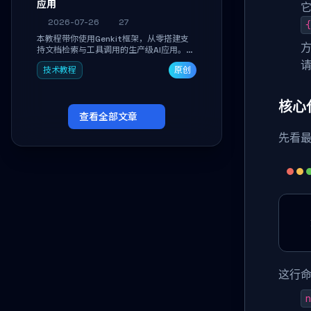
应用
它
2026-07-26
27
{
本教程带你使用Genkit框架，从零搭建支
方
持文档检索与工具调用的生产级AI应用。通
过环境配置、核心代码编写与调试避坑指
技术教程
原创
南，学完即可掌握多模型切换、RAG管道构
建及函数调用注册，独立开发高效AI智能
体。
核心
查看全部文章
先看
这行
n