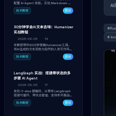
配置 AI Agent 技能，实现 Markdown 内
A
容自动转为带高级排版、AI 配图与 WebGL
技术教程
原创
运行时的 HTML 幻灯片。只需专注内容，
10 分钟即可产出可投屏的专业级演示文
稿。
30分钟学会AI文本去味：Humanizer
#Rus
实战教程
# kn
2026-08-06
14
本教程带你30分钟掌握Humanizer工具，
将AI生成的文本润色为自然的人类写作风
格。通过安装配置、实战示例和语音校准，
技术教程
原创
让你的内容告别AI痕迹，匹配个人写作习
惯，适合内容创作者和技术博主。
LangGraph 实战：搭建带状态的多
步骤 AI Agent
2026-08-05
17
告别 if-else 硬编码，从零用 LangGraph
搭建可循环、带状态管理、支持条件路由的
多步骤 AI 代理。学完能独立编写包含自动
技术教程
原创
决策、工具调用和持久化状态的复杂工作
流，并避开递归溢出、状态丢失等常见坑
点。