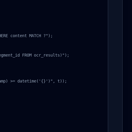
ERE content MATCH ?");

gment_id FROM ocr_results)");

mp) >= datetime('{}')", t));
