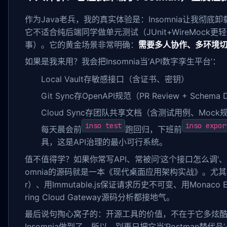
作为Java老兵，我的真实体验是：Insomnia让我彻底卸载了P
它不适合纯后端同学做单元测试（JUnit+WireMock
事）。它的黄金场景非常明确：
需要多人协作、多环境
如果是我来用？我会把Insomnia当‘API数字孪生平台’：
Local Vault存敏感接口（含证书、密钥）
Git Sync存OpenAPI规范（PR Review + Schema D
Cloud Sync存团队共享文档（含测试用例、Mock
inso test
inso expor
每天晨会前
跑回归，下班前
具，这是API治理的最小可行系统。
值不值得学？如果你常写API、常被问‘这个接口怎么调’、常在Git提交里
omnia的源码就是一本《现代桌面应用架构实战》。尤其
r）、用Immutable.js保证请求历史不可变、用Monaco
ring Cloud Gateway源码分析都接地气。
最后说句掏心窝子的：开源工具的价值，不在于它多炫酷
Insomnia做到了。所以，别再只把它当‘Postman替代