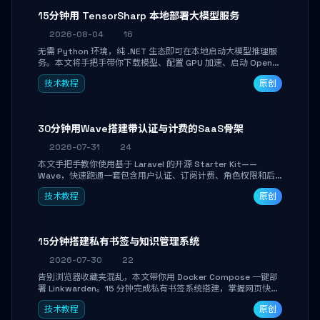
15分钟用 TensorSharp 本地部署大模型服务
2026-08-04
16
无需 Python 环境，纯 .NET 生态即可在本地启动大模型推理服
务。本文将手把手带你下载模型、配置 GPU 加速、启动 OpenAI
兼容 API，并在 C# 业务代码中无缝调用。数据不出网，零门槛
技术教程
原创
搞定本地 LLM 部署。
30分钟用Wave搭建带认证与计费的SaaS骨架
2026-07-31
24
本文手把手教你使用基于 Laravel 的开源 Starter Kit——
Wave，快速跑通一套包含用户认证、订阅计费、角色权限和后
台管理的完整 SaaS 骨架。附带 Stripe 测试支付对接与自定义
技术教程
原创
业务页面开发实战，助你省去重复基建时间，将精力聚焦于核心
产品打磨。
15分钟搭建私有书签与知识管理系统
2026-07-30
22
告别浏览器收藏夹混乱，本文带你用 Docker Compose 一键部
署 Linkwarden。15 分钟完成私有书签系统搭建，掌握网页快照
归档、高亮批注、分类管理与全文搜索。适合开发者与知识工作
技术教程
原创
者打造个人知识库，资料统一归档，随时检索。