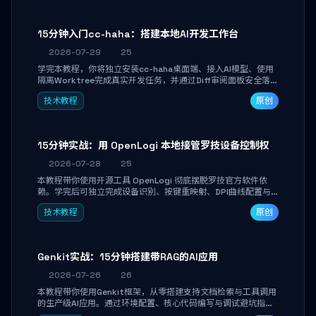
15分钟入门cc-haha：搭建本地AI开发工作台
2026-07-29
25
学完本教程，你将独立安装cc-haha桌面端、接入AI模型、使用
隔离Worktree完成真实开发任务，并通过Diff审阅面板安全落地
AI代码改写。告别终端黑盒操作，让AI在沙箱环境中工作，你只
技术教程
原创
做审阅和决策。
15分钟实战：用 OpenLogi 本地接管罗技设备控制权
2026-07-28
25
本教程带你使用开源工具 OpenLogi 彻底摆脱罗技官方软件依
赖。学完后可独立完成设备识别、按键重映射、DPI曲线配置与
SmartShift调节，实现完全离线控制，保护隐私并释放硬件性
技术教程
原创
能。
Genkit实战：15分钟搭建带RAG的AI应用
2026-07-26
26
本教程带你使用Genkit框架，从零搭建支持文档检索与工具调用
的生产级AI应用。通过环境配置、核心代码编写与调试避坑指
南，学完即可掌握多模型切换、RAG管道构建及函数调用注册，