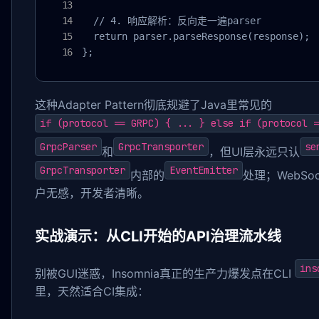
  // 4. 响应解析：反向走一遍parser

  return parser.parseResponse(response);

};
这种Adapter Pattern彻底规避了Java里常见的
if (protocol == GRPC) { ... } else if (protocol =
GrpcParser
GrpcTransporter
se
和
，但UI层永远只认
GrpcTransporter
EventEmitter
内部的
处理；WebSo
户无感，开发者清晰。
实战演示：从CLI开始的API治理流水线
ins
别被GUI迷惑，Insomnia真正的生产力爆发点在CLI
里，天然适合CI集成：