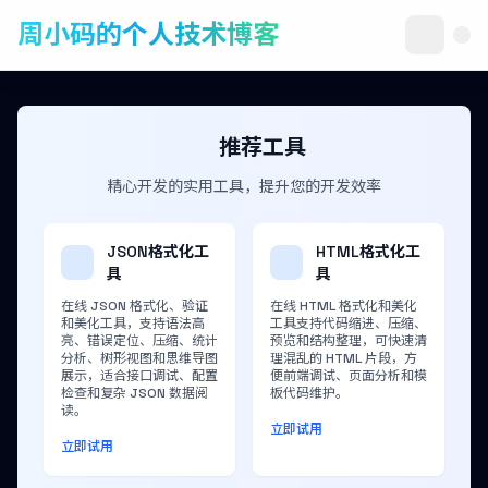
周小码的个人技术博客
推荐工具
精心开发的实用工具，提升您的开发效率
JSON格式化工
HTML格式化工
具
具
在线 JSON 格式化、验证
在线 HTML 格式化和美化
和美化工具，支持语法高
工具支持代码缩进、压缩、
亮、错误定位、压缩、统计
预览和结构整理，可快速清
分析、树形视图和思维导图
理混乱的 HTML 片段，方
展示，适合接口调试、配置
便前端调试、页面分析和模
检查和复杂 JSON 数据阅
板代码维护。
读。
立即试用
立即试用