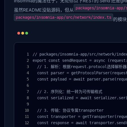
Insomnia的魔法在于，无论你点下REST的‘Send’还是g
packages/insomnia-app/
虽然README没贴源码，但从
packages/insomnia-app/src/network/index.ts
的模块
// packages/insomnia-app/src/network/in
export const sendRequest = async (request:
  // 1. 解析：根据request.protocol选择解析器

  const parser = getProtocolParser(request
  const payload = await parser.parse(reque
  // 2. 序列化：统一转为可传输格式

  const serialized = await serializer.seri
  // 3. 传输：协议专属transporter

  const transporter = getTransporter(reque
  const response = await transporter.send(