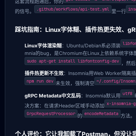
这套流程跑通后，你的
.github/workflows/api-test.yml
ins
的信号。
里一行
踩坑指南：Linux字体糊、插件热更失效、gRPC
libfo
Linux字体渲染糊
：Ubuntu/Debian系必须装
mnia的bug，是Chromium在Linux上依赖系统
sudo apt-get install libfontconfig-dev
，然后重
插件热更新不生效
：Insomnia用Web Worke
npm run dev
~/.config/Insomn
未生效，强制清空
utf8
gRPC Metadata中文乱码
：Insomnia默认用
x-insomnia-g
决方案：在请求Header区域手动添加
GrpcRequestProcessor
encodeMetadata
的
方法。
个人评价：它让我卸载了Postman，但没让我