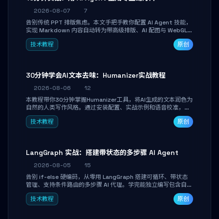
2026-08-07
7
告别传统 PPT 排版焦虑。本文手把手教你配置 AI Agent 技能，
实现 Markdown 内容自动转为带高级排版、AI 配图与 WebGL
运行时的 HTML 幻灯片。只需专注内容，10 分钟即可产出可投
技术教程
原创
屏的专业级演示文稿。
30分钟学会AI文本去味：Humanizer实战教程
2026-08-06
12
本教程带你30分钟掌握Humanizer工具，将AI生成的文本润色为
自然的人类写作风格。通过安装配置、实战示例和语音校准，让
你的内容告别AI痕迹，匹配个人写作习惯，适合内容创作者和技
技术教程
原创
术博主。
LangGraph 实战：搭建带状态的多步骤 AI Agent
2026-08-05
15
告别 if-else 硬编码，从零用 LangGraph 搭建可循环、带状态
管理、支持条件路由的多步骤 AI 代理。学完能独立编写包含自动
决策、工具调用和持久化状态的复杂工作流，并避开递归溢出、
技术教程
原创
状态丢失等常见坑点。