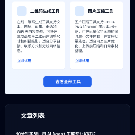
二维码生成工具
图片压缩工具
在线二维码生成工具支持文
图片压缩工具支持 JPEG、
本、网址、邮箱、电话和
PNG 和 WebP 图片本地压
WiFi 等内容类型，可快速
缩，可在尽量保持画质的同
生成高质量二维码并调整尺
时减小文件体积，并支持批
寸和纠错级别，适合分享链
量处理，适合网页图片优
接、联系方式和无线网络信
化、上传前压缩和日常素材
息。
整理。
立即试用
立即试用
查看全部工具
文章列表
10分钟实战：用 AI Agent 生成专业幻灯片