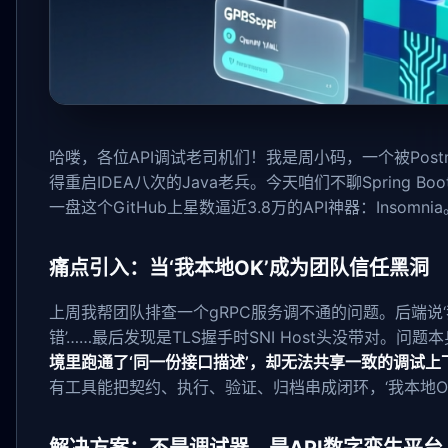
哈喽，各位API调试老司机们！我是周小码，一个被Postm
得重启IDEA八次的Java老兵。今天咱们不聊Spring Bo
一盘这个GitHub上星数逼近3.8万的API神器：Insomnia
痛点引入：当‘我本地OK’成为团队信任黑洞
上周我帮团队排查一个gRPC服务调不通的问题。后端说‘我本
错’……最后发现是TLS握手时SNI Host头没带对。
境里跑通了‘同一份接口描述’，却无法共享一致的调试上
有工具能把契约、执行、验证、归档串成闭环，‘我本地O