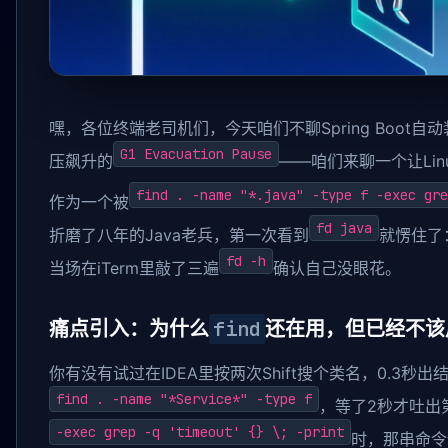
嘿，各位终端老司机们，今天咱们不聊Spring Boot自
G1 Evacuation Pause
压飙升的
——咱们来聊一个让Lin
find . -name "*.java" -type f -exec gre
作为一个被
fd java
折磨了八年的Java老兵，第一次看到
就愣住了
fd -h
当场在iTerm里敲了三遍
确认自己没眼花。
find
痛点引入：为什么
还在用，但已经不该
你有没有试过在IDEA里按两次Shift搜个类名，0.3秒
find . -name "*Service*" -type f
，等了2秒才吐出
-exec grep -q 'timeout' {} \; -print
时，那串命令