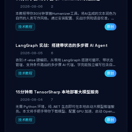
2026-08-06
2
本教程带你30分钟掌握Humanizer工具，将AI生成的文本润色为
自然的人类写作风格。通过安装配置、实战示例和语音校准，让
你的内容告别AI痕迹，匹配个人写作习惯，适合内容创作者和技
技术教程
原创
术博主。
LangGraph 实战：搭建带状态的多步骤 AI Agent
2026-08-05
6
告别 if-else 硬编码，从零用 LangGraph 搭建可循环、带状态
管理、支持条件路由的多步骤 AI 代理。学完能独立编写包含自动
决策、工具调用和持久化状态的复杂工作流，并避开递归溢出、
技术教程
原创
状态丢失等常见坑点。
15分钟用 TensorSharp 本地部署大模型服务
2026-08-04
7
无需 Python 环境，纯 .NET 生态即可在本地启动大模型推理服
务。本文将手把手带你下载模型、配置 GPU 加速、启动 OpenAI
兼容 API，并在 C# 业务代码中无缝调用。数据不出网，零门槛
技术教程
原创
搞定本地 LLM 部署。