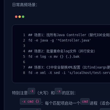
日常高频场景：
## 场景1：找所有Java Controller（替代IDE全局
fd -e java -g '*Controller.java'

## 场景2：批量重命名log文件（并行安全）

fd -e log -x mv {} {.}.bak

## 场景3：CI中安全替换XML配置（比find|xargs
fd -e xml -X sed -i 's/localhost/test-ser
-X
-x
特别注意
（大写）和
的区别：
-x cmd {}
cmd
：每个匹配项启动一个
进程（适合c