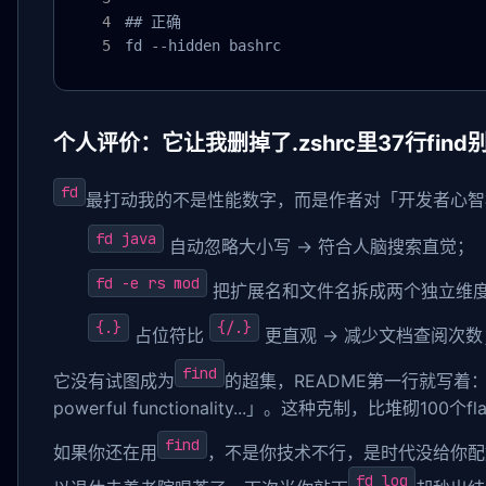
## 正确

fd --hidden bashrc
个人评价：它让我删掉了.zshrc里37行find
fd
最打动我的不是性能数字，而是作者对「开发者心智
fd java
自动忽略大小写 → 符合人脑搜索直觉；
fd -e rs mod
把扩展名和文件名拆成两个独立维度
{.}
{/.}
占位符比
更直观 → 减少文档查阅次数
find
它没有试图成为
的超集，README第一行就写着：「While i
powerful functionality...」。这种克制，比堆砌10
find
如果你还在用
，不是你技术不行，是时代没给你配
fd log