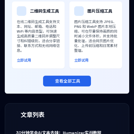
二维码生成工具
图片压缩工具
在线二维码生成工具支持文
图片压缩工具支持 JPEG、
本、网址、邮箱、电话和
PNG 和 WebP 图片本地压
WiFi 等内容类型，可快速
缩，可在尽量保持画质的同
生成高质量二维码并调整尺
时减小文件体积，并支持批
寸和纠错级别，适合分享链
量处理，适合网页图片优
接、联系方式和无线网络信
化、上传前压缩和日常素材
息。
整理。
立即试用
立即试用
查看全部工具
文章列表
30分钟学会AI文本去味：Humanizer实战教程