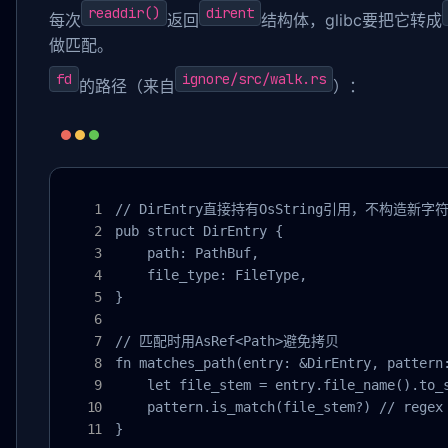
readdir()
dirent
每次
返回
结构体，glibc要把它转成
做匹配。
fd
ignore/src/walk.rs
的路径（来自
）：
// DirEntry直接持有OsString引用，不构造新字符
pub struct DirEntry {

    path: PathBuf,

    file_type: FileType,

}

// 匹配时用AsRef<Path>避免拷贝

fn matches_path(entry: &DirEntry, pattern:
    let file_stem = entry.file_name().t
    pattern.is_match(file_stem?) // rege
}