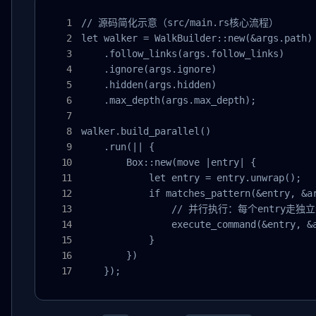
// 源码简化示意（src/main.rs核心流程）

let walker = WalkBuilder::new(&args.path)

    .follow_links(args.follow_links)

    .ignore(args.ignore)

    .hidden(args.hidden)

    .max_depth(args.max_depth);

walker.build_parallel()

    .run(|| {

        Box::new(move |entry| {

            let entry = entry.unwrap();

            if matches_pattern(&entry, &ar
                // 并行执行：每个entry走独立
                execute_command(&entry, &a
            }

        })

    });