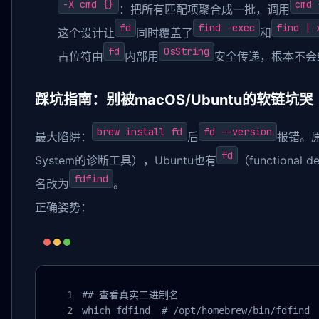
-X cmd {}
cmd 
：把所有匹配项聚合成一批，调用
fd
find -exec
find | 
这个设计让
同时覆盖了
和
fd
OsString
占位符由
内部用
安全传递，根本不会经
踩坑指南：别被macOS/Ubuntu的软链坑哭
brew install fd
fd --version
最大陷阱：
后
报错。原
fd
System的诊断工具），Ubuntu也有
（functional 
fdfind
名改为
。
正确姿势：
## 查看真实二进制名

which fdfind  # /opt/homebrew/bin/fdfind
