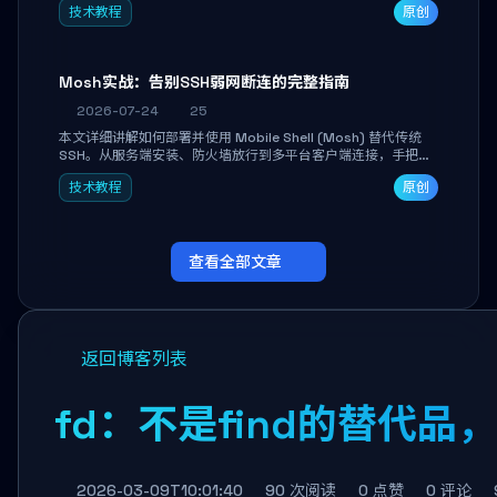
技术教程
原创
Mosh实战：告别SSH弱网断连的完整指南
2026-07-24
25
本文详细讲解如何部署并使用 Mobile Shell (Mosh) 替代传统
SSH。从服务端安装、防火墙放行到多平台客户端连接，手把手
带你掌握本地回显、连接漫游与断线自动恢复等核心功能。彻底
技术教程
原创
解决高铁、移动网络等弱网场景下 SSH 频繁掉线、会话丢失的痛
点，实现稳定高效的远程服务器管理。
查看全部文章
返回博客列表
fd：不是find的替代
2026-03-09T10:01:40
90 次阅读
0 点赞
0 评论