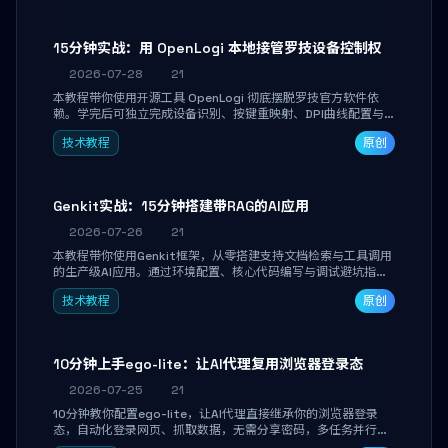
15分钟实战：用 OpenLogi 本地接管罗技设备控制权
2026-07-28
21
本教程带你使用开源工具 OpenLogi 彻底摆脱罗技官方软件依
赖。学完后可独立完成设备识别、按键重映射、DPI曲线配置与
SmartShift调节，实现完全离线控制，保护隐私并释放硬件性
技术教程
原创
能。
Genkit实战：15分钟搭建带RAG的AI应用
2026-07-26
21
本教程带你使用Genkit框架，从零搭建支持文档检索与工具调用
的生产级AI应用。通过环境配置、核心代码编写与调试避坑指
南，学完即可掌握多模型切换、RAG管道构建及函数调用注册，
技术教程
原创
独立开发高效AI智能体。
10分钟上手ego-lite：让AI代理复用浏览器登录态
2026-07-25
21
10分钟教你配置ego-lite，让AI代理直接继承你的浏览器登录
态，自动化登录网页、抓取数据，无需分享密码，多任务并行不
干扰日常使用。