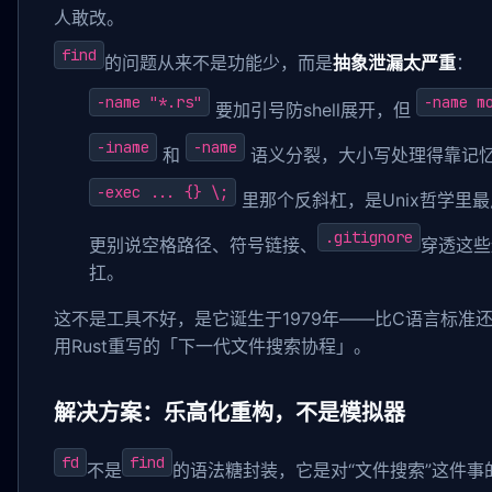
人敢改。
find
的问题从来不是功能少，而是
抽象泄漏太严重
：
-name "*.rs"
-name m
要加引号防shell展开，但
-iname
-name
和
语义分裂，大小写处理得靠记
-exec ... {} \;
里那个反斜杠，是Unix哲学里
.gitignore
更别说空格路径、符号链接、
穿透这些
扛。
这不是工具不好，是它诞生于1979年——比C语言标准
用Rust重写的「下一代文件搜索协程」。
解决方案：乐高化重构，不是模拟器
fd
find
不是
的语法糖封装，它是对“文件搜索”这件事