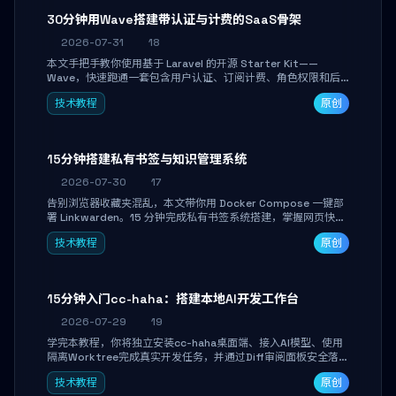
30分钟用Wave搭建带认证与计费的SaaS骨架
2026-07-31
18
本文手把手教你使用基于 Laravel 的开源 Starter Kit——
Wave，快速跑通一套包含用户认证、订阅计费、角色权限和后
台管理的完整 SaaS 骨架。附带 Stripe 测试支付对接与自定义
技术教程
原创
业务页面开发实战，助你省去重复基建时间，将精力聚焦于核心
产品打磨。
15分钟搭建私有书签与知识管理系统
2026-07-30
17
告别浏览器收藏夹混乱，本文带你用 Docker Compose 一键部
署 Linkwarden。15 分钟完成私有书签系统搭建，掌握网页快照
归档、高亮批注、分类管理与全文搜索。适合开发者与知识工作
技术教程
原创
者打造个人知识库，资料统一归档，随时检索。
15分钟入门cc-haha：搭建本地AI开发工作台
2026-07-29
19
学完本教程，你将独立安装cc-haha桌面端、接入AI模型、使用
隔离Worktree完成真实开发任务，并通过Diff审阅面板安全落地
AI代码改写。告别终端黑盒操作，让AI在沙箱环境中工作，你只
技术教程
原创
做审阅和决策。