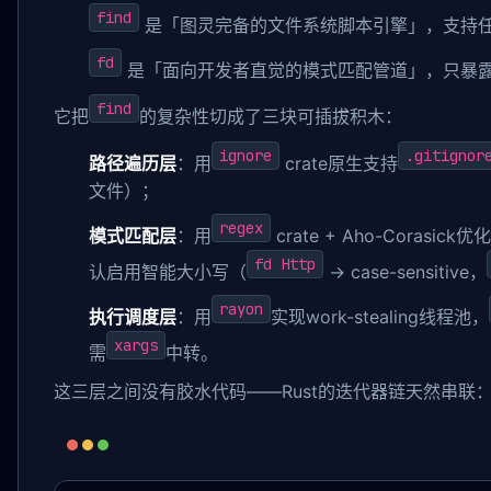
find
是「图灵完备的文件系统脚本引擎」，支持
fd
是「面向开发者直觉的模式匹配管道」，只暴露
find
它把
的复杂性切成了三块可插拔积木：
ignore
.gitignor
路径遍历层
：用
crate原生支持
文件）；
regex
模式匹配层
：用
crate + Aho-Corasi
fd Http
认启用智能大小写（
→ case-sensitive，
rayon
执行调度层
：用
实现work-stealing线程池，
xargs
需
中转。
这三层之间没有胶水代码——Rust的迭代器链天然串联