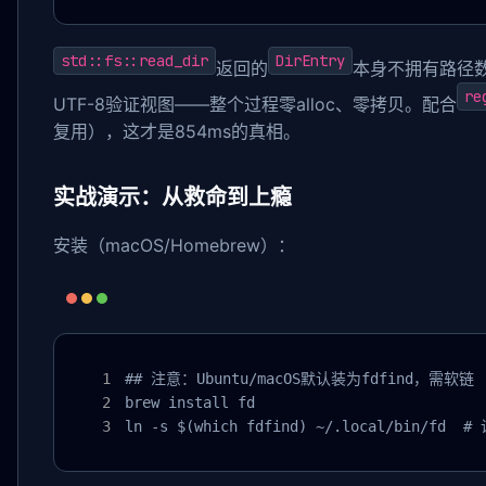
std::fs::read_dir
DirEntry
返回的
本身不拥有路径
re
UTF-8验证视图——整个过程零alloc、零拷贝。配合
复用），这才是854ms的真相。
实战演示：从救命到上瘾
安装（macOS/Homebrew）：
## 注意：Ubuntu/macOS默认装为fdfind，需软链

brew install fd

ln -s $(which fdfind) ~/.local/bin/fd 