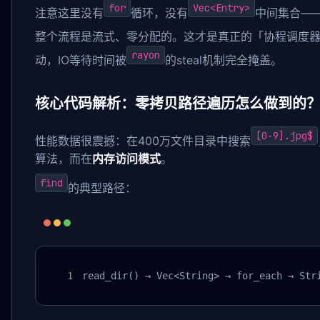
for
Vec<Entry>
注意这里没有
循环，没有
中间集合—
整个流程是流式、零分配的。这才是真正的「协程调度
rayon
动，IO等待时间被
的steal机制完全掩盖。
核心代码解析：零拷贝路径遍历怎么做到的
[0-9].jpg$
性能数据很震撼：在400万文件目录中搜索
算法，而在
内存访问模式
。
find
的典型路径：
read_dir() → Vec<String> → for_each → Str