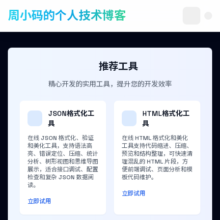
周小码的个人技术博客
推荐工具
精心开发的实用工具，提升您的开发效率
JSON格式化工
HTML格式化工
具
具
在线 JSON 格式化、验证
在线 HTML 格式化和美化
和美化工具，支持语法高
工具支持代码缩进、压缩、
亮、错误定位、压缩、统计
预览和结构整理，可快速清
分析、树形视图和思维导图
理混乱的 HTML 片段，方
展示，适合接口调试、配置
便前端调试、页面分析和模
检查和复杂 JSON 数据阅
板代码维护。
读。
立即试用
立即试用