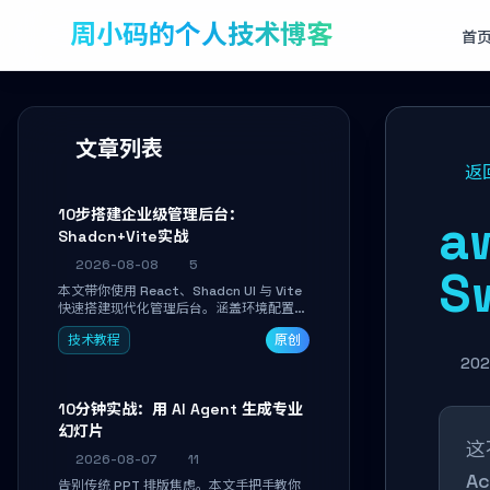
周小码的个人技术博客
首
文章列表
返
10步搭建企业级管理后台：
a
Shadcn+Vite实战
2026-08-08
5
S
本文带你使用 React、Shadcn UI 与 Vite
快速搭建现代化管理后台。涵盖环境配置、
核心架构解析、用户管理模块实战及常见踩
技术教程
原创
坑指南。学完即可独立完成仪表盘搭建、组
件拼装与主题定制，满足企业级开发需求。
202
10分钟实战：用 AI Agent 生成专业
幻灯片
这
2026-08-07
11
A
告别传统 PPT 排版焦虑。本文手把手教你