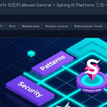
ift 社区的 Maven Central + Spring IO Platform
ft
#ios
#awesome
#open-source
#developer-tools