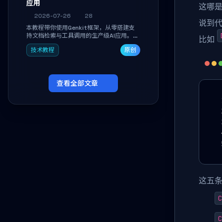
应用
这哪
2026-07-26
28
说到代
本教程带你使用Genkit框架，从零搭建支
持文档检索与工具调用的生产级AI应用。通
比如
过环境配置、核心代码编写与调试避坑指
技术教程
原创
南，学完即可掌握多模型切换、RAG管道构
建及函数调用注册，独立开发高效AI智能
体。
查看全部文章
这五
C
C