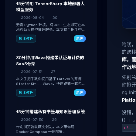
15分钟用 TensorSharp 本地部署大
模型服务
2026-08-04
20
无需 Python 环境，纯 .NET 生态即可在本
地启动大模型推理服务。本文将手把手带你
下载模型、配置 GPU 加速、启动 OpenAI
技术教程
原创
兼容 API，并在 C# 业务代码中无缝调用。
哈喽，各
数据不出网，零门槛搞定本地 LLM 部署。
的跨栈
30分钟用Wave搭建带认证与计费的
库，而
SaaS骨架
作战
2026-07-31
27
先别急
本文手把手教你使用基于 Laravel 的开源
Starter Kit——Wave，快速跑通一套包含
你掀开
用户认证、订阅计费、角色权限和后台管理
ng 
技术教程
原创
的完整 SaaS 骨架。附带 Stripe 测试支付
对接与自定义业务页面开发实战，助你省去
Plat
重复基建时间，将精力聚焦于核心产品打
磨。
15分钟搭建私有书签与知识管理系统
没错
t）」
2026-07-30
26
告别浏览器收藏夹混乱，本文带你用
<!-- 
Docker Compose 一键部署