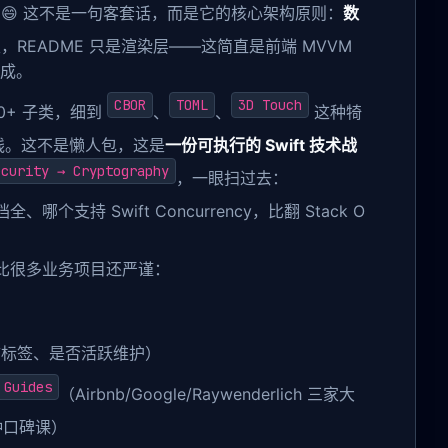
😄 这不是一句客套话，而是它的核心架构原则：
数
，README 只是渲染层——这简直是前端 MVVM
生成。
CBOR
TOML
3D Touch
80+ 子类，细到
、
、
这种犄
线。这不是懒人包，这是
一份可执行的 Swift 技术战
ecurity → Cryptography
，一眼扫过去：
、哪个支持 Swift Concurrency，比翻 Stack O
 却比很多业务项目还严谨：
标签、是否活跃维护）
 Guides
（Airbnb/Google/Raywenderlich 三家大
 这种口碑课）