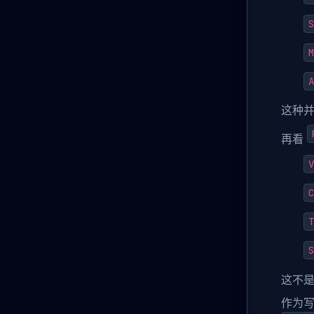
S
M
A
这种
再看
V
C
T
S
这不
作为写