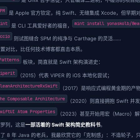
PM
是 Apple 官方钦定，纯 Swift、无缝集成 Xcode，但
int
mint install yonaskolb/Bea
是 CLI 工具爱好者的福音，
ccio
则试图缝合 SPM 的纯净与 Carthage 的灵活……
并置对比，比任何技术博客都直击本质。
Patterns
板块，简直就是 Swift 架构演进史：
iperit
（2015）代表 VIPER 的 iOS 本地化尝试；
leanArchitectureRxSwift
（2017）是响应式编程黄金期的产
he Composable Architecture
（2020）则直接拥抱 Swift 并
wiftUI Atom Properties
（2023）甚至开始用宏（Macro）
是罗列，这是
一部活着的 Swift 架构简史教科书
。
了 8 年 Java 的老兵，我最欣赏它的「克制感」：不造轮子，只