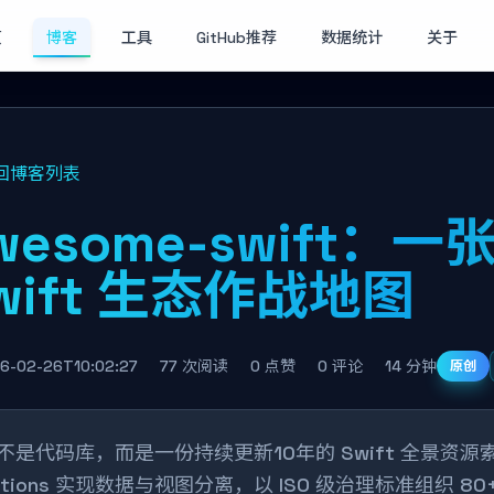
页
博客
工具
GitHub推荐
数据统计
关于
回博客列表
wesome-swift：一
wift 生态作战地图
6-02-26T10:02:27
77 次阅读
0 点赞
0 评论
14 分钟
原创
不是代码库，而是一份持续更新10年的 Swift 全景资源索引。它用 
ctions 实现数据与视图分离，以 ISO 级治理标准组织 80