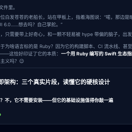
文件里。
一位白发苍苍的老船长，站在甲板上，指着海图说：“喏，那边是
tUI 6.0……想去吗？自己掌舵。”
，只需要带上好奇心，和一颗不轻易被 hype 带偏的脑子，出
. 至于为啥语言标的是 Ruby？因为它的构建脚本、CI 流水线
的——这恰好印证了它的本质：
一个用 Ruby 编写的 Swift 生
主义吗？😉
即架构：三个真实片段，读懂它的硬核设计
安装？不，它不需要安装——但它的基础设施值得你敲一遍