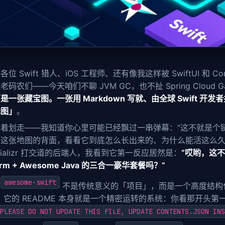
位 Swift 猎人、iOS 工程师、还有像我这样被 SwiftUI 和 Com
老码农们——今天咱们不聊 JVM GC，也不扯 Spring Cloud
是一张藏宝图。一张用 Markdown 写就、由全球 Swift 开
地图」
。
着划走——我知道你心里可能已经飘过一串弹幕：“这不就是个链
这张地图的背面，看看它到底怎么长出来的、为什么能活这么久、以及—
Initializr 打交道的后端人，我看到它第一反应居然是：
“哎哟，这不就是
form + Awesome Java 的三合一豪华套餐吗？”
awesome-swift
，
不是传统意义的「项目」，而是一个高度结构化、
。它的 README 本身就是一个精密运转的系统：你看那开头第
PLEASE DO NOT UPDATE THIS FILE, UPDATE CONTENTS.JSON INS