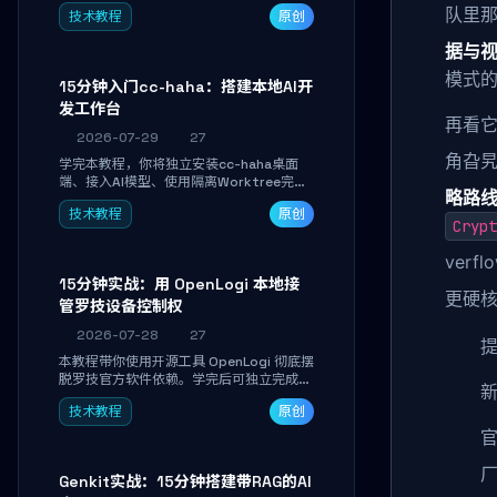
Linkwarden。15 分钟完成私有书签系统搭
队里
技术教程
原创
建，掌握网页快照归档、高亮批注、分类管
理与全文搜索。适合开发者与知识工作者打
据与
造个人知识库，资料统一归档，随时检索。
模式的祖
15分钟入门cc-haha：搭建本地AI开
发工作台
再看
2026-07-29
27
角旮
学完本教程，你将独立安装cc-haha桌面
端、接入AI模型、使用隔离Worktree完成
略路
真实开发任务，并通过Diff审阅面板安全落
技术教程
原创
地AI代码改写。告别终端黑盒操作，让AI在
Crypt
沙箱环境中工作，你只做审阅和决策。
verf
15分钟实战：用 OpenLogi 本地接
更硬核
管罗技设备控制权
2026-07-28
27
提
本教程带你使用开源工具 OpenLogi 彻底摆
脱罗技官方软件依赖。学完后可独立完成设
备识别、按键重映射、DPI曲线配置与
技术教程
原创
SmartShift调节，实现完全离线控制，保
护隐私并释放硬件性能。
Genkit实战：15分钟搭建带RAG的AI