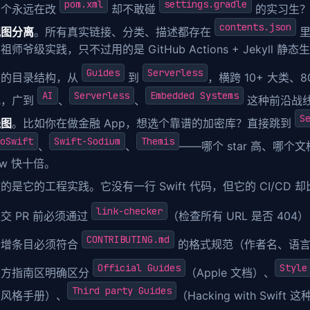
pom.xml
settings.gradle
那个永远在改
却不敢碰
的实习生？
contents.json
视图分离
。所有真实链接、分类、描述都存在
里
师爷级实践，只不过用的是 GitHub Actions + Jekyll 静态
Guides
Serverless
它的目录结构，从
到
，横跨 10+ 大类、
AI
Serverless
Embedded Systems
旯，广到
、
、
这种前沿战
S
线图
。比如你在做金融 App，想选个靠谱的加密库？直接跳到
oSwift
Swift-Sodium
Themis
、
、
——哪个 star 高、哪个文档全
low 快十倍。
的是它的工程实践。它没有一行 Swift 代码，但它的 CI/CD
link-checker
交 PR 前必须通过
（检查所有 URL 是否 404）
CONTRIBUTING.md
新增条目必须符合
的格式规范（作者名、语言
Official Guides
Style
官方指南区明确区分
（Apple 文档）、
Third party Guides
厂风格手册）、
（Hacking with Swift