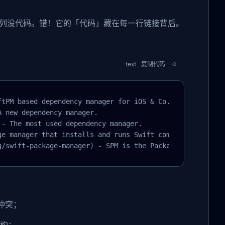
 系列没代码。错！它的「代码」藏在每一行链接背后。
text
复制代码
tPM based dependency manager for iOS & Co. with improvem
 new dependency manager.

- The most used dependency manager.

e manager that installs and runs Swift command line tool
g/swift-package-manager) - SPM is the Package Manager fo
出冲突；
结构；