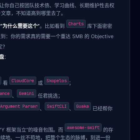
让你自己按团队技术债、学习曲线、长期维护性去权
公众号文章，不知道高到哪里去了。
Charts
“为什么需要这个”
。比如看到
库下面密密
你的需求真的需要一个重达 5MB 的 Objective
定？
盘
：
CloudCore
Skopelos
看
或
；
ance
Gemini
、
任君挑选；
Argument Parser
SwiftCLI
Guaka
、
、
已经帮你
awesome-swift
YY 框架当立”的噪音包围。而
的存
持续地、一丝不苟地，把整个生态的脉搏，刻进一份