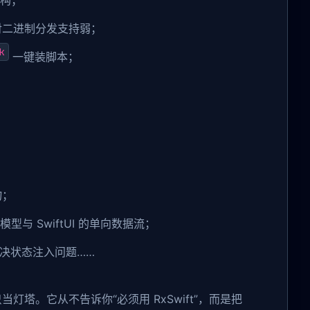
早期对二进制分发支持弱；
k
一键装脚本；
物；
发模型与 SwiftUI 的单向数据流；
解决状态注入问题……
当灯塔。它从不告诉你“必须用 RxSwift”，而是把