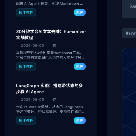
配置 AI Agent 技能，实现 Markdown 内
Sw
容自动转为带高级排版、AI 配图与 WebGL
技术教程
原创
运行时的 HTML 幻灯片。只需专注内容，
10 分钟即可产出可投屏的专业级演示文
稿。
30分钟学会AI文本去味：Humanizer
#swi
实战教程
2026-08-06
15
本教程带你30分钟掌握Humanizer工具，
将AI生成的文本润色为自然的人类写作风
格。通过安装配置、实战示例和语音校准，
技术教程
原创
让你的内容告别AI痕迹，匹配个人写作习
惯，适合内容创作者和技术博主。
LangGraph 实战：搭建带状态的多
步骤 AI Agent
2026-08-05
17
告别 if-else 硬编码，从零用 LangGraph
搭建可循环、带状态管理、支持条件路由的
多步骤 AI 代理。学完能独立编写包含自动
技术教程
原创
决策、工具调用和持久化状态的复杂工作
流，并避开递归溢出、状态丢失等常见坑
点。