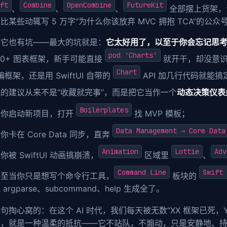
ft
Combine
OpenCombine
FutureKit
、
、
、
全部摆上货架，
比某些动辄写 5 万字“为什么你该放弃 MVC 拥抱 TCA”的
，它也有坑——最大的坑就是：
它太好用了，以至于你会忘记思考
pod 'Charts'
20+ 图表框架，新手可能直接
就开干，却没意识到：
Chart
编框架，还是用 SwiftUI 自带的
API 加几行代码就能搞
的建议从来不是“收藏就完事”，而是把它当作一个
动态决策仪表
Boilerplates
当你启动新项目，打开
找 MVP 模板；
Data Management → Core Data
你卡在 Core Data 同步，直奔
Animation
Lottie
Adv
你被 SwiftUI 动画搞崩溃，
区域里
、
Command Line
Swift 
甚至当你只是想写个命令行工具，
板块的
 argparse、subcommand、help 生成全了。
句掏心窝的：在这个 AI 时代，我们每天被无数“XX 框架已死，
身，就是一种温柔的抵抗——它不站队，不煽动，只是安静地、