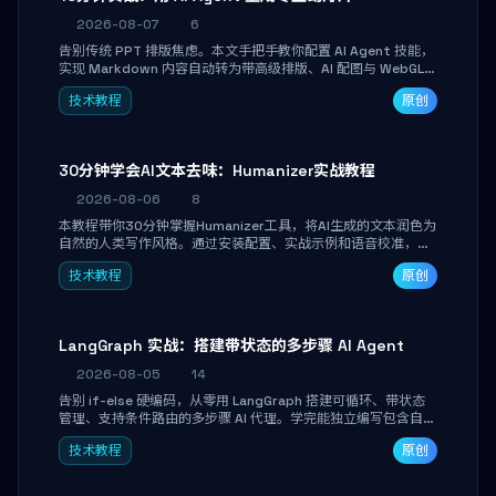
2026-08-07
6
告别传统 PPT 排版焦虑。本文手把手教你配置 AI Agent 技能，
实现 Markdown 内容自动转为带高级排版、AI 配图与 WebGL
运行时的 HTML 幻灯片。只需专注内容，10 分钟即可产出可投
技术教程
原创
屏的专业级演示文稿。
30分钟学会AI文本去味：Humanizer实战教程
2026-08-06
8
本教程带你30分钟掌握Humanizer工具，将AI生成的文本润色为
自然的人类写作风格。通过安装配置、实战示例和语音校准，让
你的内容告别AI痕迹，匹配个人写作习惯，适合内容创作者和技
技术教程
原创
术博主。
LangGraph 实战：搭建带状态的多步骤 AI Agent
2026-08-05
14
告别 if-else 硬编码，从零用 LangGraph 搭建可循环、带状态
管理、支持条件路由的多步骤 AI 代理。学完能独立编写包含自动
决策、工具调用和持久化状态的复杂工作流，并避开递归溢出、
技术教程
原创
状态丢失等常见坑点。