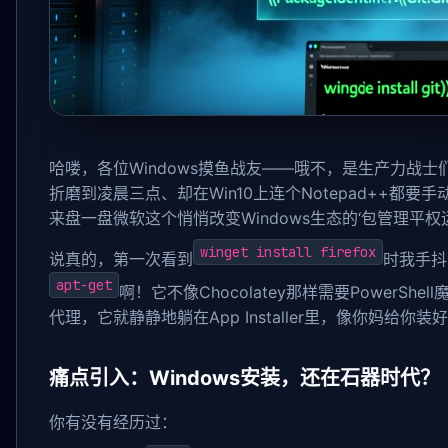
哈喽，各位Windows摸鱼战友——哦不，是生产力战士们！
折磨到凌晨三点、却在Win10上连个Notepad++都要手
来盘一盘微软这个悄悄改变Windows生态的‘包管理平权
winget install firefox
说真的，第一次看到
时我手抖
apt-get
啊！它不像Chocolatey那样需要PowerSh
代理，它就静静地躺在App Installer里，像你妈给你
痛点引入：Windows安装，还在石器时代？
你有没有经历过：