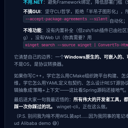
不用.NET
：避免Framework绑定，降低部署门槛（Se
不搞GUI
：坚守CLI哲学，拒绝「半吊子图形化」，
--accept-package-agreements --silent
自动化；
不堆功能
：没有内置补全（但zsh/fish插件已由社
g），没有Web UI（你真需要？用
winget search --source winget | ConvertTo-Htm
它清楚自己的边界：一个
Windows原生的、可嵌入的
不是OS，是协议转换器。
如果你写C++，学它怎么用CMake组织跨平台构建、怎
维，学它怎么用YAML定义包契约、怎么设计REST源协
辑抽象成‘策略+上下文’——这比看Spring源码还接地气
最后送大家一句我最近悟的：
所有伟大的开发者工具，
踩一次你踩过的坑。
winget-cli，正在这么做。
（P.S. 别问我为啥不用WSL装apt……因为我同事的笔记本
ud Alibaba demo 😅）