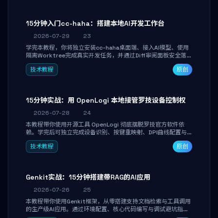
15分钟入门cc-haha：搭建本地AI开发工作台
2026-07-29
23
学完本教程，你将独立安装cc-haha桌面端、接入AI模型、使用
隔离Worktree完成真实开发任务，并通过Diff审阅面板安全落地
AI代码改写。告别终端黑盒操作，让AI在沙箱环境中工作，你只
技术教程
原创
做审阅和决策。
15分钟实战：用 OpenLogi 本地接管罗技设备控制权
2026-07-28
24
本教程带你使用开源工具 OpenLogi 彻底摆脱罗技官方软件依
赖。学完后可独立完成设备识别、按键重映射、DPI曲线配置与
SmartShift调节，实现完全离线控制，保护隐私并释放硬件性
技术教程
原创
能。
Genkit实战：15分钟搭建带RAG的AI应用
2026-07-26
25
本教程带你使用Genkit框架，从零搭建支持文档检索与工具调用
的生产级AI应用。通过环境配置、核心代码编写与调试避坑指
南，学完即可掌握多模型切换、RAG管道构建及函数调用注册，