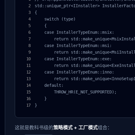
std::unique_ptr<IInstaller> InstallerFacto
{

    switch (type)

    {

    case InstallerTypeEnum::msix:

        return std::make_unique<MsixInstal
    case InstallerTypeEnum::msi:

        return std::make_unique<MsiInstall
    case InstallerTypeEnum::exe:

        return std::make_unique<ExeInstall
    case InstallerTypeEnum::inno:

        return std::make_unique<InnoSetupI
    default:

        THROW_HR(E_NOT_SUPPORTED);

    }

}
这就是教科书级的
策略模式 + 工厂模式
组合：