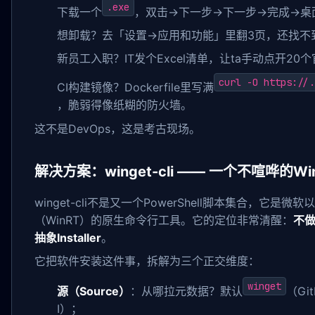
.exe
下载一个
，双击→下一步→下一步→完成→桌
想卸载？去「设置→应用和功能」里翻3页，还找不
新员工入职？IT发个Excel清单，让ta手动点开2
curl -O https://.
CI构建镜像？Dockerfile里写满
，脆弱得像纸糊的防火墙。
这不是DevOps，这是考古现场。
解决方案：winget-cli —— 一个不喧哗的
winget-cli不是又一个PowerShell脚本集合，它是微软以
（WinRT）的原生命令行工具。它的定位非常清醒：
不做
抽象Installer
。
它把软件安装这件事，拆解为三个正交维度：
winget
源（Source）
：从哪拉元数据？默认
（Gi
I）；