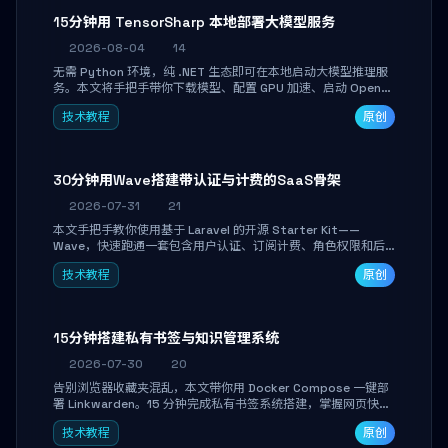
15分钟用 TensorSharp 本地部署大模型服务
2026-08-04
14
无需 Python 环境，纯 .NET 生态即可在本地启动大模型推理服
务。本文将手把手带你下载模型、配置 GPU 加速、启动 OpenAI
兼容 API，并在 C# 业务代码中无缝调用。数据不出网，零门槛
技术教程
原创
搞定本地 LLM 部署。
30分钟用Wave搭建带认证与计费的SaaS骨架
2026-07-31
21
本文手把手教你使用基于 Laravel 的开源 Starter Kit——
Wave，快速跑通一套包含用户认证、订阅计费、角色权限和后
台管理的完整 SaaS 骨架。附带 Stripe 测试支付对接与自定义
技术教程
原创
业务页面开发实战，助你省去重复基建时间，将精力聚焦于核心
产品打磨。
15分钟搭建私有书签与知识管理系统
2026-07-30
20
告别浏览器收藏夹混乱，本文带你用 Docker Compose 一键部
署 Linkwarden。15 分钟完成私有书签系统搭建，掌握网页快照
归档、高亮批注、分类管理与全文搜索。适合开发者与知识工作
技术教程
原创
者打造个人知识库，资料统一归档，随时检索。