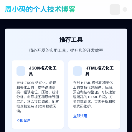
周小码的个人技术博客
推荐工具
精心开发的实用工具，提升您的开发效率
JSON格式化工
HTML格式化工
具
具
在线 JSON 格式化、验证
在线 HTML 格式化和美化
和美化工具，支持语法高
工具支持代码缩进、压缩、
亮、错误定位、压缩、统计
预览和结构整理，可快速清
分析、树形视图和思维导图
理混乱的 HTML 片段，方
展示，适合接口调试、配置
便前端调试、页面分析和模
检查和复杂 JSON 数据阅
板代码维护。
读。
立即试用
立即试用