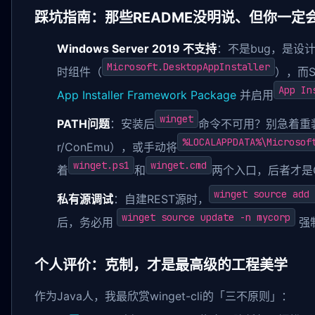
踩坑指南：那些README没明说、但你一定
Windows Server 2019 不支持
：不是bug，是设计约束
Microsoft.DesktopAppInstaller
时组件（
），而S
App In
App Installer Framework Package
并启用
winget
PATH问题
：安装后
命令不可用？别急着重
%LOCALAPPDATA%\Microsof
r/ConEmu），或手动将
winget.ps1
winget.cmd
着
和
两个入口，后者才是
winget source add 
私有源调试
：自建REST源时，
winget source update -n mycorp
后，务必用
强
个人评价：克制，才是最高级的工程美学
作为Java人，我最欣赏winget-cli的「三不原则」：