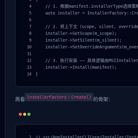
    // 1. 根据manifest.installerType选择策略
    auto installer = InstallerFactory::Cre
    // 2. 将上下文（scope, silent, overri
    installer->SetScope(m_scope);

    installer->SetSilent(m_silent);

    installer->SetOverrideArguments(m_over
    // 3. 执行安装 —— 具体逻辑由MSIInstaller
    installer->Install(manifest);

}
InstallerFactory::Create()
再看
的骨架：
// src/AppInstallerCLICore/Installer/Insta