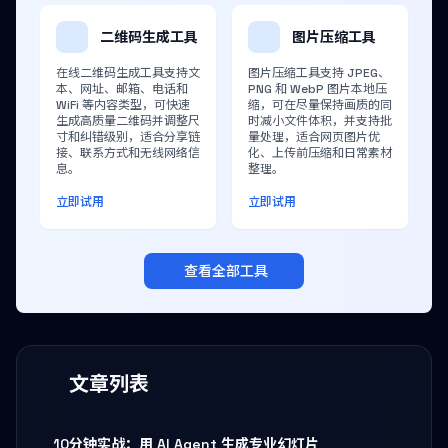
二维码生成工具
图片压缩工具
在线二维码生成工具支持文
图片压缩工具支持 JPEG、
本、网址、邮箱、电话和
PNG 和 WebP 图片本地压
WiFi 等内容类型，可快速
缩，可在尽量保持画质的同
生成高质量二维码并调整尺
时减小文件体积，并支持批
寸和纠错级别，适合分享链
量处理，适合网页图片优
接、联系方式和无线网络信
化、上传前压缩和日常素材
息。
整理。
立即试用
立即试用
查看全部工具
文章列表
10分钟实战：用 AI Agent 生成专业幻灯片