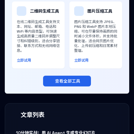
二维码生成工具
图片压缩工具
在线二维码生成工具支持文
图片压缩工具支持 JPEG、
本、网址、邮箱、电话和
PNG 和 WebP 图片本地压
WiFi 等内容类型，可快速
缩，可在尽量保持画质的同
生成高质量二维码并调整尺
时减小文件体积，并支持批
寸和纠错级别，适合分享链
量处理，适合网页图片优
接、联系方式和无线网络信
化、上传前压缩和日常素材
息。
整理。
立即试用
立即试用
查看全部工具
文章列表
10分钟实战：用 AI Agent 生成专业幻灯片