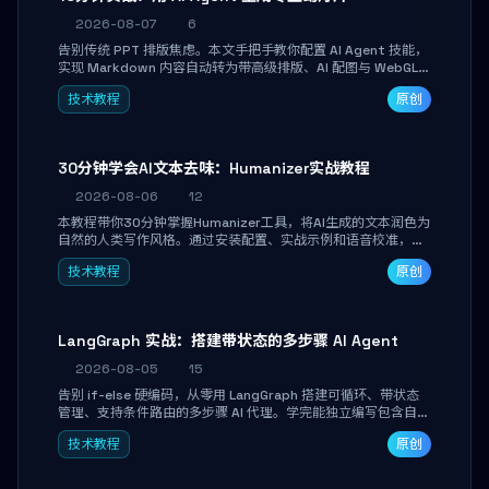
2026-08-07
6
告别传统 PPT 排版焦虑。本文手把手教你配置 AI Agent 技能，
实现 Markdown 内容自动转为带高级排版、AI 配图与 WebGL
运行时的 HTML 幻灯片。只需专注内容，10 分钟即可产出可投
技术教程
原创
屏的专业级演示文稿。
30分钟学会AI文本去味：Humanizer实战教程
2026-08-06
12
本教程带你30分钟掌握Humanizer工具，将AI生成的文本润色为
自然的人类写作风格。通过安装配置、实战示例和语音校准，让
你的内容告别AI痕迹，匹配个人写作习惯，适合内容创作者和技
技术教程
原创
术博主。
LangGraph 实战：搭建带状态的多步骤 AI Agent
2026-08-05
15
告别 if-else 硬编码，从零用 LangGraph 搭建可循环、带状态
管理、支持条件路由的多步骤 AI 代理。学完能独立编写包含自动
决策、工具调用和持久化状态的复杂工作流，并避开递归溢出、
技术教程
原创
状态丢失等常见坑点。