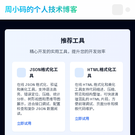
周小码的个人技术博客
推荐工具
精心开发的实用工具，提升您的开发效率
JSON格式化工
HTML格式化工
具
具
在线 JSON 格式化、验证
在线 HTML 格式化和美化
和美化工具，支持语法高
工具支持代码缩进、压缩、
亮、错误定位、压缩、统计
预览和结构整理，可快速清
分析、树形视图和思维导图
理混乱的 HTML 片段，方
展示，适合接口调试、配置
便前端调试、页面分析和模
检查和复杂 JSON 数据阅
板代码维护。
读。
立即试用
立即试用