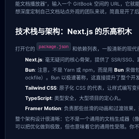
能文档播放器”，输入一个 GitBook 空间的 URL
想深度定制自己文档站点外观的团队来说，简直是开了
技术栈与架构：Next.js 的乐高积木
package.json
打开它的
和依赖列表，一股清新的现代
Next.js
: 毫无疑问的核心骨架，提供了 SSR/SSG、路
Bun
: 注意，不是 Yarn 或 npm，而是用
Bun
来做包管
ockfile）。Bun 以极速著称，这直接提升了整
Tailwind CSS
: 原子化 CSS 的代表，让样式编写变得
TypeScript
: 类型安全，大型项目的定心丸。
Framer Motion
: 负责那些丝滑的动画和过渡效果
整个架构设计很清晰：它不是一个通用的文档生成器（像 Do
可以把优化做到极致，但也意味着它的通用性受限。你不能拿它