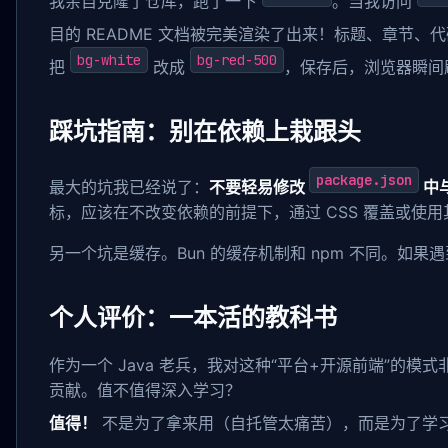
我亲自克隆了仓库，跑了一下
。当我访问
目的 README 文档被完美渲染了出来！标题、章节
bg-white
bg-red-500
把
改成
，保存后，浏览器瞬间刷
踩坑指南：别在依赖上栽跟头
package.json
最大的坑我已经说了：
不要轻易修改
中
标，应该在不改变依赖的前提下，通过 CSS 覆盖或使用其他
另一个坑是缓存。Bun 的缓存机制和 npm 不同。如
个人评价：一本活的教科书
作为一个 Java 老兵，我对这种“平台+开源前端”的
贡献。值不值得深入学习？
值得！
不是为了拿来用（自托管太痛苦），而是为了学