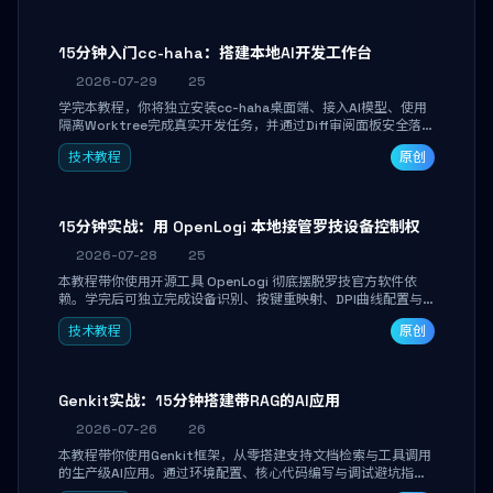
15分钟入门cc-haha：搭建本地AI开发工作台
2026-07-29
25
学完本教程，你将独立安装cc-haha桌面端、接入AI模型、使用
隔离Worktree完成真实开发任务，并通过Diff审阅面板安全落地
AI代码改写。告别终端黑盒操作，让AI在沙箱环境中工作，你只
技术教程
原创
做审阅和决策。
15分钟实战：用 OpenLogi 本地接管罗技设备控制权
2026-07-28
25
本教程带你使用开源工具 OpenLogi 彻底摆脱罗技官方软件依
赖。学完后可独立完成设备识别、按键重映射、DPI曲线配置与
SmartShift调节，实现完全离线控制，保护隐私并释放硬件性
技术教程
原创
能。
Genkit实战：15分钟搭建带RAG的AI应用
2026-07-26
26
本教程带你使用Genkit框架，从零搭建支持文档检索与工具调用
的生产级AI应用。通过环境配置、核心代码编写与调试避坑指
南，学完即可掌握多模型切换、RAG管道构建及函数调用注册，