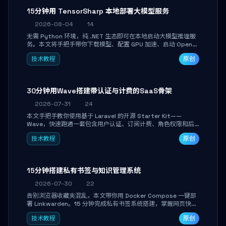
15分钟用 TensorSharp 本地部署大模型服务
2026-08-04
14
无需 Python 环境，纯 .NET 生态即可在本地启动大模型推理服
务。本文将手把手带你下载模型、配置 GPU 加速、启动 OpenAI
兼容 API，并在 C# 业务代码中无缝调用。数据不出网，零门槛
技术教程
原创
搞定本地 LLM 部署。
30分钟用Wave搭建带认证与计费的SaaS骨架
2026-07-31
24
本文手把手教你使用基于 Laravel 的开源 Starter Kit——
Wave，快速跑通一套包含用户认证、订阅计费、角色权限和后
台管理的完整 SaaS 骨架。附带 Stripe 测试支付对接与自定义
技术教程
原创
业务页面开发实战，助你省去重复基建时间，将精力聚焦于核心
产品打磨。
15分钟搭建私有书签与知识管理系统
2026-07-30
22
告别浏览器收藏夹混乱，本文带你用 Docker Compose 一键部
署 Linkwarden。15 分钟完成私有书签系统搭建，掌握网页快照
归档、高亮批注、分类管理与全文搜索。适合开发者与知识工作
技术教程
原创
者打造个人知识库，资料统一归档，随时检索。