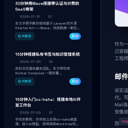
30分钟用Wave搭建带认证与计费的
SaaS骨架
2026-07-31
21
本文手把手教你使用基于 Laravel 的开源
Starter Kit——Wave，快速跑通一套包含
用户认证、订阅计费、角色权限和后台管理
技术教程
原创
的完整 SaaS 骨架。附带 Stripe 测试支付
对接与自定义业务页面开发实战，助你省去
作为一
重复基建时间，将精力聚焦于核心产品打
己穿越
磨。
15分钟搭建私有书签与知识管理系统
工程
2026-07-30
19
告别浏览器收藏夹混乱，本文带你用
Docker Compose 一键部署
邮件
Linkwarden。15 分钟完成私有书签系统搭
技术教程
原创
建，掌握网页快照归档、高亮批注、分类管
理与全文搜索。适合开发者与知识工作者打
说实话
造个人知识库，资料统一归档，随时检索。
代。写
15分钟入门cc-haha：搭建本地AI开
Mai
发工作台
觉像是
2026-07-29
21
学完本教程，你将独立安装cc-haha桌面
rea
而
端、接入AI模型、使用隔离Worktree完成