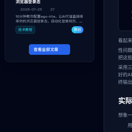
浏览器登录态
2026-07-25
27
10分钟教你配置ego-lite，让AI代理直接继
承你的浏览器登录态，自动化登录网页、抓
取数据，无需分享密码，多任务并行不干扰
技术教程
原创
日常使用。
看起
查看全部文章
性问题
把这
采用三
好的A
终输出
实
想象