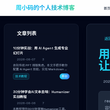
周小码的个人技术博客
首
文章列表
返
10分钟实战：用 AI Agent 生成专业
用
幻灯片
2026-08-07
3
告别传统 PPT 排版焦虑。本文手把手教你
配置 AI Agent 技能，实现 Markdown 内
容自动转为带高级排版、AI 配图与 WebGL
技术教程
原创
运行时的 HTML 幻灯片。只需专注内容，
10 分钟即可产出可投屏的专业级演示文
202
稿。
30分钟学会AI文本去味：Humanizer
实战教程
r
2026-08-06
7
容
本教程带你30分钟掌握Humanizer工具，