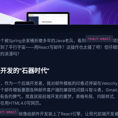
react-email
个被Spring全家桶折磨多年的Java老兵，看到
项
到了平行宇宙——用React写邮件？这操作也太骚了吧！但仔
师的浪漫吗？
开发的"石器时代"
，作为一个后端开发者，我对邮件模板的印象还停留在Velocity、T
个邮件模板要跟各种邮件客户端的兼容性问题斗智斗勇，Gmail、Out
l各有各的脾气，简直就是前端开发的噩梦。表格布局、内联样式、媒
在用HTML4.0写网页。
ct-email
就像给邮件开发装上了React引擎，让现代前端开发者