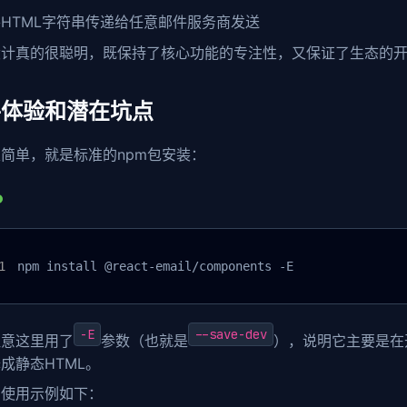
将HTML字符串传递给任意邮件服务商发送
设计真的很聪明，既保持了核心功能的专注性，又保证了生态的
手体验和潜在坑点
简单，就是标准的npm包安装：
npm install @react-email/components -E
-E
--save-dev
注意这里用了
参数（也就是
），说明它主要是在
成静态HTML。
的使用示例如下：