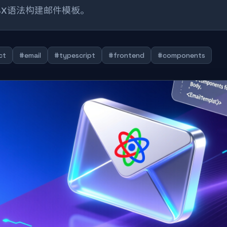
SX语法构建邮件模板。
ct
#email
#typescript
#frontend
#components