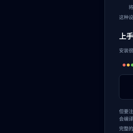
这种
上
安装很
但要
会编译
完整