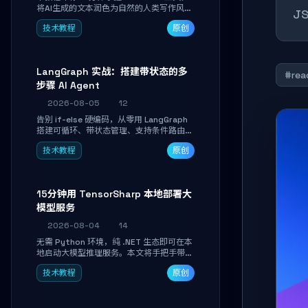
将AI生成的文本润色为自然的人类写作风
J
格。通过安装配置、实战示例和语音校准，
技术教程
原创
让你的内容告别AI痕迹，匹配个人写作习
惯，适合内容创作者和技术博主。
LangGraph 实战：搭建带状态的多
#rea
步骤 AI Agent
2026-08-05
12
告别 if-else 硬编码，从零用 LangGraph
搭建可循环、带状态管理、支持条件路由的
多步骤 AI 代理。学完能独立编写包含自动
技术教程
原创
决策、工具调用和持久化状态的复杂工作
流，并避开递归溢出、状态丢失等常见坑
点。
15分钟用 TensorSharp 本地部署大
模型服务
2026-08-04
14
无需 Python 环境，纯 .NET 生态即可在本
地启动大模型推理服务。本文将手把手带你
下载模型、配置 GPU 加速、启动 OpenAI
技术教程
原创
兼容 API，并在 C# 业务代码中无缝调用。
数据不出网，零门槛搞定本地 LLM 部署。