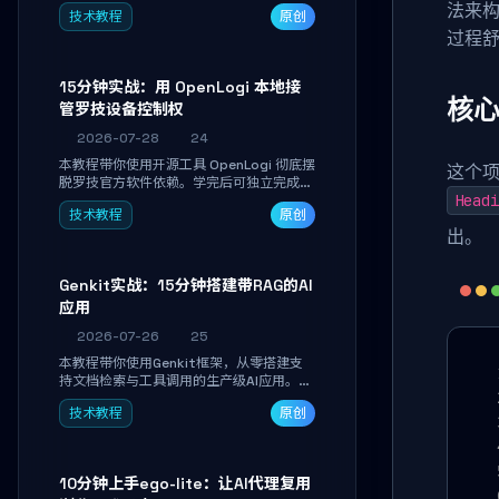
真实开发任务，并通过Diff审阅面板安全落
法来
技术教程
原创
地AI代码改写。告别终端黑盒操作，让AI在
过程
沙箱环境中工作，你只做审阅和决策。
15分钟实战：用 OpenLogi 本地接
核
管罗技设备控制权
2026-07-28
24
本教程带你使用开源工具 OpenLogi 彻底摆
这个项
脱罗技官方软件依赖。学完后可独立完成设
Headi
备识别、按键重映射、DPI曲线配置与
技术教程
原创
SmartShift调节，实现完全离线控制，保
出。
护隐私并释放硬件性能。
Genkit实战：15分钟搭建带RAG的AI
应用
2026-07-26
25
本教程带你使用Genkit框架，从零搭建支
持文档检索与工具调用的生产级AI应用。通
过环境配置、核心代码编写与调试避坑指
技术教程
原创
南，学完即可掌握多模型切换、RAG管道构
建及函数调用注册，独立开发高效AI智能
体。
10分钟上手ego-lite：让AI代理复用