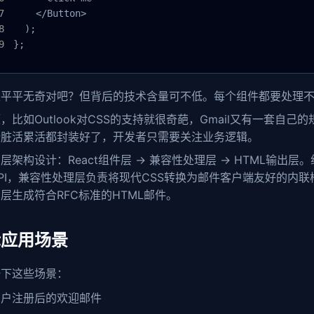
    </Button>

  );

};
来平平无奇对吧？但背后的技术含量可不低。每个组件都要处理
，比如Outlook对CSS的支持就很奇葩，Gmail又有一套自己的
些脏活累活都封装好了，开发者只需要关注业务逻辑。
层架构设计：React组件层 -> 兼容性处理层 -> HTML输出
PI，兼容性处理层负责将现代CSS转换为邮件客户端友好的内
层生成符合RFC标准的HTML邮件。
际应用场景
一下这些场景：
用户注册后的欢迎邮件