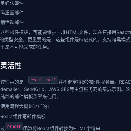
订单确认邮件
密码重置邮件
营销活动邮件
这些邮件模板，可能要维护一堆HTML文件，现在直接用React
ipt的类型安全。更重要的是，这些组件是响应式的，支持暗黑模
几乎是不可能完成的任务。
成灵活性
react-email
比较惊喜的是，
并不绑定特定的邮件服务商。READM
odemailer、SendGrid、AWS SES等主流服务商的集成示
个纯粹的邮件模板引擎来使用。
的使用流程大概是这样的：
React组件写邮件模板
render
通过
函数将React组件转换为HTML字符串