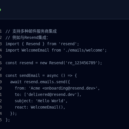
// 支持多种邮件服务商集成

// 例如与Resend集成：

import { Resend } from 'resend';

import WelcomeEmail from './emails/welcome';

const resend = new Resend('re_123456789');

const sendEmail = async () => {

  await resend.emails.send({

    from: 'Acme <onboarding@resend.dev>',

    to: ['delivered@resend.dev'],

    subject: 'Hello World',

    react: WelcomeEmail(),

  });

};