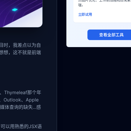
页图片优化、上传前压缩和日常素
理。
立即试用
查看全部工具
目时，我差点以为自
细想想，这不就是前端
hymeleaf那个年
look、Apple
体查询的缺失...感
可以用熟悉的JSX语