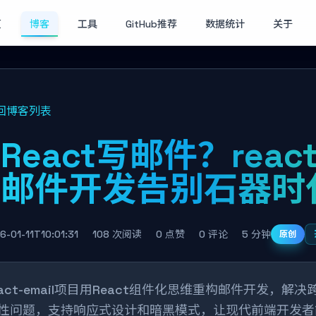
页
博客
工具
GitHub推荐
数据统计
关于
回博客列表
React写邮件？react-
让邮件开发告别石器时
6-01-11T10:01:31
108 次阅读
0 点赞
0 评论
5 分钟
原创
eact-email项目用React组件化思维重构邮件开发，解
性问题，支持响应式设计和暗黑模式，让现代前端开发者