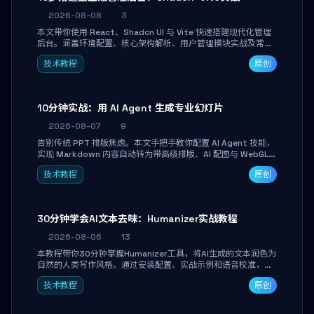
2026-08-08
3
本文带你使用 React、Shadcn UI 与 Vite 快速搭建现代化管理
后台。涵盖环境配置、核心架构解析、用户管理模块实战及常见
踩坑指南。学完即可独立完成仪表盘搭建、组件拼装与主题定
技术教程
原创
制，满足企业级开发需求。
10分钟实战：用 AI Agent 生成专业幻灯片
2026-08-07
9
告别传统 PPT 排版焦虑。本文手把手教你配置 AI Agent 技能，
实现 Markdown 内容自动转为带高级排版、AI 配图与 WebGL
运行时的 HTML 幻灯片。只需专注内容，10 分钟即可产出可投
技术教程
原创
屏的专业级演示文稿。
30分钟学会AI文本去味：Humanizer实战教程
2026-08-06
13
本教程带你30分钟掌握Humanizer工具，将AI生成的文本润色为
自然的人类写作风格。通过安装配置、实战示例和语音校准，让
你的内容告别AI痕迹，匹配个人写作习惯，适合内容创作者和技
技术教程
原创
术博主。