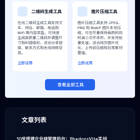
二维码生成工具
图片压缩工具
在线二维码生成工具支持文
图片压缩工具支持 JPEG、
本、网址、邮箱、电话和
PNG 和 WebP 图片本地压
WiFi 等内容类型，可快速
缩，可在尽量保持画质的同
生成高质量二维码并调整尺
时减小文件体积，并支持批
寸和纠错级别，适合分享链
量处理，适合网页图片优
接、联系方式和无线网络信
化、上传前压缩和日常素材
息。
整理。
立即试用
立即试用
查看全部工具
文章列表
10步搭建企业级管理后台：Shadcn+Vite实战