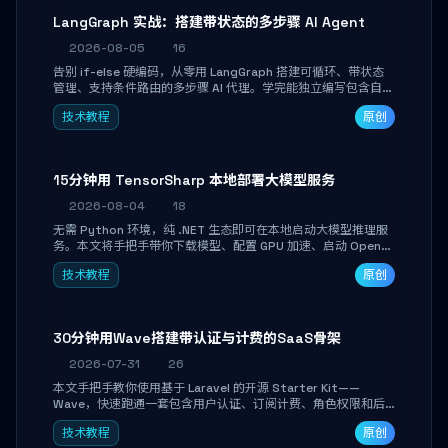
LangGraph 实战：搭建带状态的多步骤 AI Agent
2026-08-05
16
告别 if-else 硬编码，从零用 LangGraph 搭建可循环、带状态
管理、支持条件路由的多步骤 AI 代理。学完能独立编写包含自动
决策、工具调用和持久化状态的复杂工作流，并避开递归溢出、
技术教程
原创
状态丢失等常见坑点。
15分钟用 TensorSharp 本地部署大模型服务
2026-08-04
18
无需 Python 环境，纯 .NET 生态即可在本地启动大模型推理服
务。本文将手把手带你下载模型、配置 GPU 加速、启动 OpenAI
兼容 API，并在 C# 业务代码中无缝调用。数据不出网，零门槛
技术教程
原创
搞定本地 LLM 部署。
30分钟用Wave搭建带认证与计费的SaaS骨架
2026-07-31
26
本文手把手教你使用基于 Laravel 的开源 Starter Kit——
Wave，快速跑通一套包含用户认证、订阅计费、角色权限和后
台管理的完整 SaaS 骨架。附带 Stripe 测试支付对接与自定义
技术教程
原创
业务页面开发实战，助你省去重复基建时间，将精力聚焦于核心