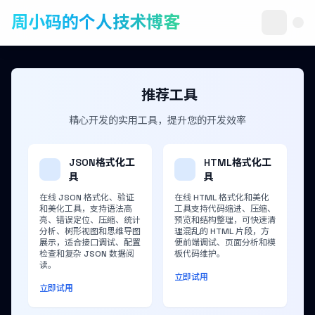
周小码的个人技术博客
推荐工具
精心开发的实用工具，提升您的开发效率
JSON格式化工
HTML格式化工
具
具
在线 JSON 格式化、验证
在线 HTML 格式化和美化
和美化工具，支持语法高
工具支持代码缩进、压缩、
亮、错误定位、压缩、统计
预览和结构整理，可快速清
分析、树形视图和思维导图
理混乱的 HTML 片段，方
展示，适合接口调试、配置
便前端调试、页面分析和模
检查和复杂 JSON 数据阅
板代码维护。
读。
立即试用
立即试用