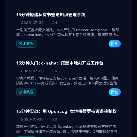
产品打磨。
15分钟搭建私有书签与知识管理系统
2026-07-30
24
告别浏览器收藏夹混乱，本文带你用 Docker Compose 一键部
署 Linkwarden。15 分钟完成私有书签系统搭建，掌握网页快照
归档、高亮批注、分类管理与全文搜索。适合开发者与知识工作
技术教程
原创
者打造个人知识库，资料统一归档，随时检索。
15分钟入门cc-haha：搭建本地AI开发工作台
2026-07-29
26
学完本教程，你将独立安装cc-haha桌面端、接入AI模型、使用
隔离Worktree完成真实开发任务，并通过Diff审阅面板安全落地
AI代码改写。告别终端黑盒操作，让AI在沙箱环境中工作，你只
技术教程
原创
做审阅和决策。
15分钟实战：用 OpenLogi 本地接管罗技设备控制权
2026-07-28
26
本教程带你使用开源工具 OpenLogi 彻底摆脱罗技官方软件依
赖。学完后可独立完成设备识别、按键重映射、DPI曲线配置与
SmartShift调节，实现完全离线控制，保护隐私并释放硬件性