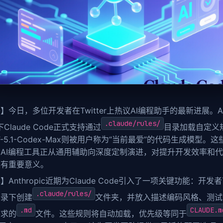
】今日，多位开发者在Twitter上热议AI编程助手的最新进展。An
.claude/rules/
下Claude Code正式支持通过
目录加载自定义
T-5.1-Codex-Max则被用户称为“当前最爱”的代码生成模型。
AI编程工具正从通用辅助向深度定制演进，对提升开发效率和
具有重要意义。
】Anthropic近期为Claude Code引入了一项关键功能：开发
.claude/rules/
目录下创建
文件夹，并放入描述编码风格、测试
.md
CLAUDE.m
要求的
文件。这些规则将自动加载，优先级等同于