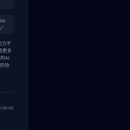
ite
.”
能力不
将更多
的AI
间的协
:36:42