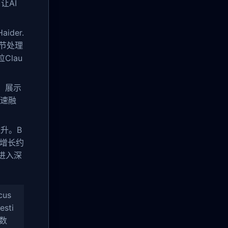
让AI
der.
节处理
Clau
示，展示
加速融
升。B
比增长约
进入深
cus
esti
得数