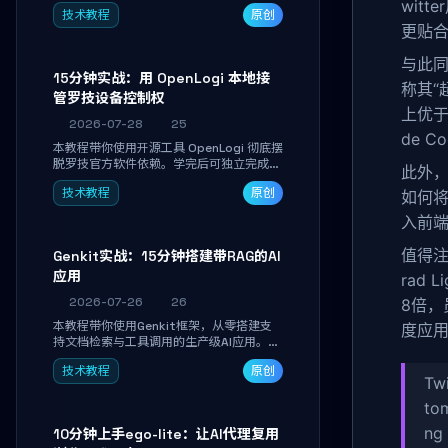
真实开发任务，并通过Diff审阅面板安全落
wit
技术教程
原创
地AI代码改写。告别终端黑盒操作，让AI在
更贴合
沙箱环境中工作，你只做审阅和决策。
与此同
15分钟实战：用 OpenLogi 本地接
称其“
管罗技设备控制权
上优于
2026-07-28
25
de 
本教程带你使用开源工具 OpenLogi 彻底摆
脱罗技官方软件依赖。学完后可独立完成设
此外，
备识别、按键重映射、DPI曲线配置与
技术教程
原创
如何将
SmartShift调节，实现完全离线控制，保
护隐私并释放硬件性能。
入前
值得
Genkit实战：15分钟搭建带RAG的AI
应用
rad
2026-07-26
26
8倍，
本教程带你使用Genkit框架，从零搭建支
度应
持文档检索与工具调用的生产级AI应用。通
过环境配置、核心代码编写与调试避坑指
技术教程
原创
南，学完即可掌握多模型切换、RAG管道构
Tw
建及函数调用注册，独立开发高效AI智能
体。
tom
ng
10分钟上手ego-lite：让AI代理复用