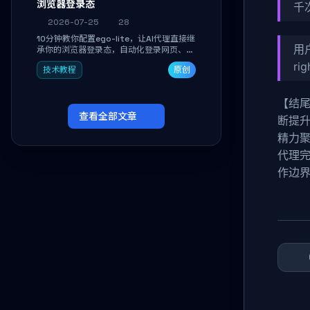
浏览器登录态
千
2026-07-25
28
10分钟教你配置ego-lite，让AI代理直接继
用户
承你的浏览器登录态，自动化登录网页、抓
取数据，无需分享密码，多任务并行不干扰
rig
技术教程
原创
日常使用。
【结尾
查看全部文章
断提升
精力聚
代理完
作边