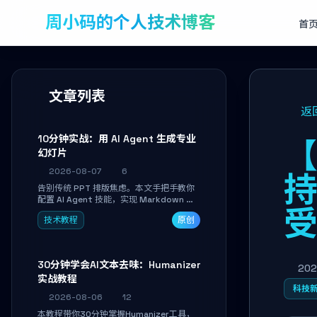
周小码的个人技术博客
首
文章列表
返
10分钟实战：用 AI Agent 生成专业
【
幻灯片
2026-08-07
6
持
告别传统 PPT 排版焦虑。本文手把手教你
配置 AI Agent 技能，实现 Markdown 内
容自动转为带高级排版、AI 配图与 WebGL
技术教程
原创
运行时的 HTML 幻灯片。只需专注内容，
10 分钟即可产出可投屏的专业级演示文
稿。
30分钟学会AI文本去味：Humanizer
202
实战教程
科技
2026-08-06
12
本教程带你30分钟掌握Humanizer工具，