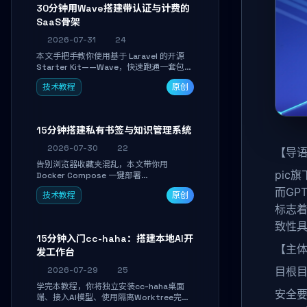
30分钟用Wave搭建带认证与计费的
SaaS骨架
2026-07-31
24
本文手把手教你使用基于 Laravel 的开源
Starter Kit——Wave，快速跑通一套包含
用户认证、订阅计费、角色权限和后台管理
技术教程
原创
的完整 SaaS 骨架。附带 Stripe 测试支付
对接与自定义业务页面开发实战，助你省去
重复基建时间，将精力聚焦于核心产品打
磨。
15分钟搭建私有书签与知识管理系统
2026-07-30
22
【导语
告别浏览器收藏夹混乱，本文带你用
pic旗
Docker Compose 一键部署
Linkwarden。15 分钟完成私有书签系统搭
而GP
技术教程
原创
建，掌握网页快照归档、高亮批注、分类管
标志着
理与全文搜索。适合开发者与知识工作者打
造个人知识库，资料统一归档，随时检索。
致性
15分钟入门cc-haha：搭建本地AI开
【主体
发工作台
2026-07-29
25
目根
学完本教程，你将独立安装cc-haha桌面
安全
端、接入AI模型、使用隔离Worktree完成