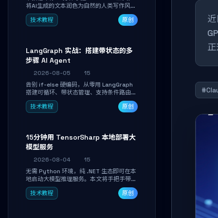
将AI生成的文本润色为自然的人类写作风
格。通过安装配置、实战示例和语音校准，
近
技术教程
原创
让你的内容告别AI痕迹，匹配个人写作习
惯，适合内容创作者和技术博主。
G
正
LangGraph 实战：搭建带状态的多
步骤 AI Agent
2026-08-05
15
告别 if-else 硬编码，从零用 LangGraph
#Cla
搭建可循环、带状态管理、支持条件路由的
多步骤 AI 代理。学完能独立编写包含自动
技术教程
原创
决策、工具调用和持久化状态的复杂工作
流，并避开递归溢出、状态丢失等常见坑
点。
15分钟用 TensorSharp 本地部署大
模型服务
2026-08-04
15
无需 Python 环境，纯 .NET 生态即可在本
地启动大模型推理服务。本文将手把手带你
下载模型、配置 GPU 加速、启动 OpenAI
技术教程
原创
兼容 API，并在 C# 业务代码中无缝调用。
数据不出网，零门槛搞定本地 LLM 部署。