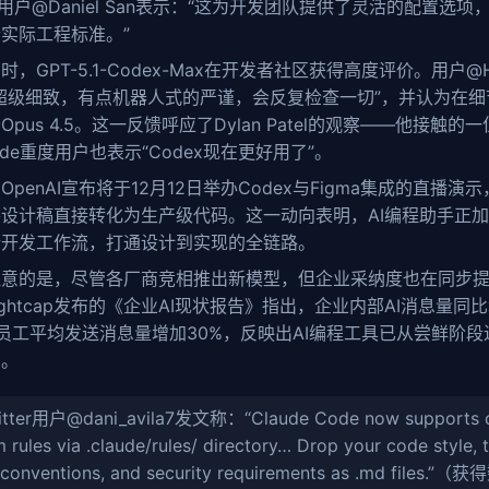
ter用户@Daniel San表示：“这为开发团队提供了灵活的配置选项，
实际工程标准。”
时，GPT-5.1-Codex-Max在开发者社区获得高度评价。用户@Hai
超级细致，有点机器人式的严谨，会反复检查一切”，并认为在细
Opus 4.5。这一反馈呼应了Dylan Patel的观察——他接触的一位
Code重度用户也表示“Codex现在更好用了”。
OpenAI宣布将于12月12日举办Codex与Figma集成的直播演
设计稿直接转化为生产级代码。这一动向表明，AI编程助手正
端开发工作流，打通设计到实现的全链路。
注意的是，尽管各厂商竞相推出新模型，但企业采纳度也在同步提
 Lightcap发布的《企业AI现状报告》指出，企业内部AI消息量同
员工平均发送消息量增加30%，反映出AI编程工具已从尝鲜阶段
用。
itter用户@dani_avila7发文称：“Claude Code now supports 
 rules via .claude/rules/ directory… Drop your code style, t
 conventions, and security requirements as .md files.”（获