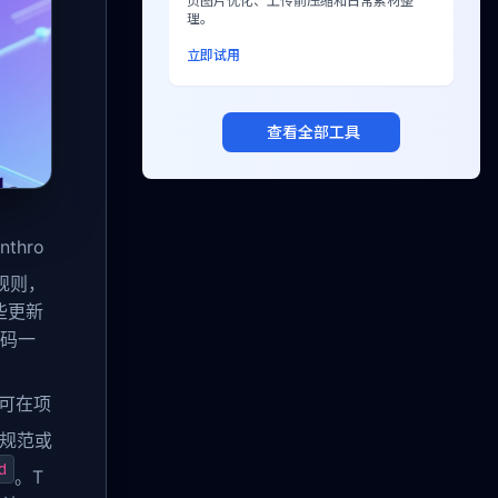
页图片优化、上传前压缩和日常素材整
理。
立即试用
查看全部工具
thro
规则，
这些更新
代码一
者可在项
规范或
d
。T