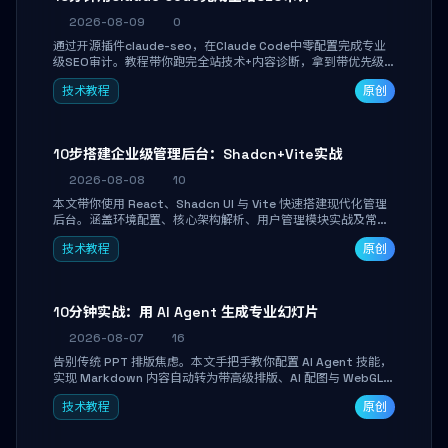
2026-08-09
0
通过开源插件claude-seo，在Claude Code中零配置完成专业
级SEO审计。教程带你跑完全站技术+内容诊断，拿到带优先级
和验证方法的可执行修复清单，适合独立开发者、SEO从业者和
技术教程
原创
站长快速上手。
10步搭建企业级管理后台：Shadcn+Vite实战
2026-08-08
10
本文带你使用 React、Shadcn UI 与 Vite 快速搭建现代化管理
后台。涵盖环境配置、核心架构解析、用户管理模块实战及常见
踩坑指南。学完即可独立完成仪表盘搭建、组件拼装与主题定
技术教程
原创
制，满足企业级开发需求。
10分钟实战：用 AI Agent 生成专业幻灯片
2026-08-07
16
告别传统 PPT 排版焦虑。本文手把手教你配置 AI Agent 技能，
实现 Markdown 内容自动转为带高级排版、AI 配图与 WebGL
运行时的 HTML 幻灯片。只需专注内容，10 分钟即可产出可投
技术教程
原创
屏的专业级演示文稿。