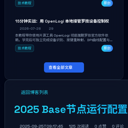
技术教程
原创
做审阅和决策。
15分钟实战：用 OpenLogi 本地接管罗技设备控制权
2026-07-28
29
本教程带你使用开源工具 OpenLogi 彻底摆脱罗技官方软件依
赖。学完后可独立完成设备识别、按键重映射、DPI曲线配置与
SmartShift调节，实现完全离线控制，保护隐私并释放硬件性
技术教程
原创
能。
查看全部文章
返回博客列表
2025 Base节点运行
2025-09-25T09:17:45
125 次阅读
0 点赞
0 评论