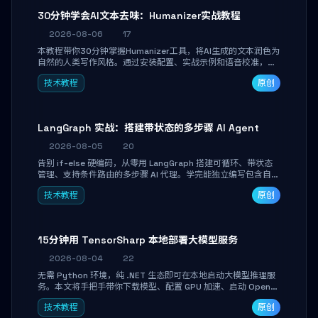
30分钟学会AI文本去味：Humanizer实战教程
2026-08-06
17
本教程带你30分钟掌握Humanizer工具，将AI生成的文本润色为
自然的人类写作风格。通过安装配置、实战示例和语音校准，让
你的内容告别AI痕迹，匹配个人写作习惯，适合内容创作者和技
技术教程
原创
术博主。
LangGraph 实战：搭建带状态的多步骤 AI Agent
2026-08-05
20
告别 if-else 硬编码，从零用 LangGraph 搭建可循环、带状态
管理、支持条件路由的多步骤 AI 代理。学完能独立编写包含自动
决策、工具调用和持久化状态的复杂工作流，并避开递归溢出、
技术教程
原创
状态丢失等常见坑点。
15分钟用 TensorSharp 本地部署大模型服务
2026-08-04
22
无需 Python 环境，纯 .NET 生态即可在本地启动大模型推理服
务。本文将手把手带你下载模型、配置 GPU 加速、启动 OpenAI
兼容 API，并在 C# 业务代码中无缝调用。数据不出网，零门槛
技术教程
原创
搞定本地 LLM 部署。