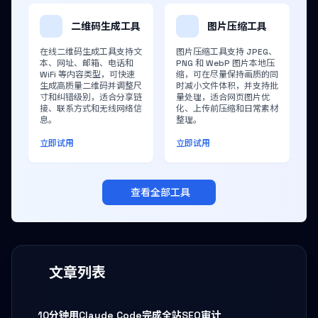
二维码生成工具
图片压缩工具
在线二维码生成工具支持文
图片压缩工具支持 JPEG、
本、网址、邮箱、电话和
PNG 和 WebP 图片本地压
WiFi 等内容类型，可快速
缩，可在尽量保持画质的同
生成高质量二维码并调整尺
时减小文件体积，并支持批
寸和纠错级别，适合分享链
量处理，适合网页图片优
接、联系方式和无线网络信
化、上传前压缩和日常素材
息。
整理。
立即试用
立即试用
查看全部工具
文章列表
10分钟用Claude Code完成全站SEO审计