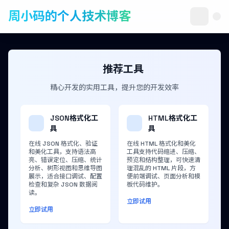
周小码的个人技术博客
推荐工具
精心开发的实用工具，提升您的开发效率
JSON格式化工
HTML格式化工
具
具
在线 JSON 格式化、验证
在线 HTML 格式化和美化
和美化工具，支持语法高
工具支持代码缩进、压缩、
亮、错误定位、压缩、统计
预览和结构整理，可快速清
分析、树形视图和思维导图
理混乱的 HTML 片段，方
展示，适合接口调试、配置
便前端调试、页面分析和模
检查和复杂 JSON 数据阅
板代码维护。
读。
立即试用
立即试用