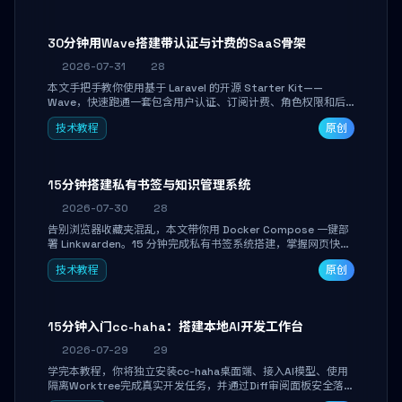
30分钟用Wave搭建带认证与计费的SaaS骨架
2026-07-31
28
本文手把手教你使用基于 Laravel 的开源 Starter Kit——
Wave，快速跑通一套包含用户认证、订阅计费、角色权限和后
台管理的完整 SaaS 骨架。附带 Stripe 测试支付对接与自定义
技术教程
原创
业务页面开发实战，助你省去重复基建时间，将精力聚焦于核心
产品打磨。
15分钟搭建私有书签与知识管理系统
2026-07-30
28
告别浏览器收藏夹混乱，本文带你用 Docker Compose 一键部
署 Linkwarden。15 分钟完成私有书签系统搭建，掌握网页快照
归档、高亮批注、分类管理与全文搜索。适合开发者与知识工作
技术教程
原创
者打造个人知识库，资料统一归档，随时检索。
15分钟入门cc-haha：搭建本地AI开发工作台
2026-07-29
29
学完本教程，你将独立安装cc-haha桌面端、接入AI模型、使用
隔离Worktree完成真实开发任务，并通过Diff审阅面板安全落地
AI代码改写。告别终端黑盒操作，让AI在沙箱环境中工作，你只