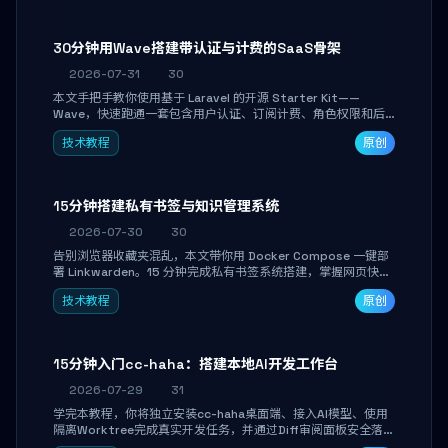
30分钟用Wave搭建带认证与计费的SaaS骨架
2026-07-31
30
本文手把手教你使用基于 Laravel 的开源 Starter Kit——
Wave，快速跑通一套包含用户认证、订阅计费、角色权限和后
台管理的完整 SaaS 骨架。附带 Stripe 测试支付对接与自定义
技术教程
原创
业务页面开发实战，助你省去重复基建时间，将精力聚焦于核心
产品打磨。
15分钟搭建私有书签与知识管理系统
2026-07-30
30
告别浏览器收藏夹混乱，本文带你用 Docker Compose 一键部
署 Linkwarden。15 分钟完成私有书签系统搭建，掌握网页快照
归档、高亮批注、分类管理与全文搜索。适合开发者与知识工作
技术教程
原创
者打造个人知识库，资料统一归档，随时检索。
15分钟入门cc-haha：搭建本地AI开发工作台
2026-07-29
31
学完本教程，你将独立安装cc-haha桌面端、接入AI模型、使用
隔离Worktree完成真实开发任务，并通过Diff审阅面板安全落地
AI代码改写。告别终端黑盒操作，让AI在沙箱环境中工作，你只