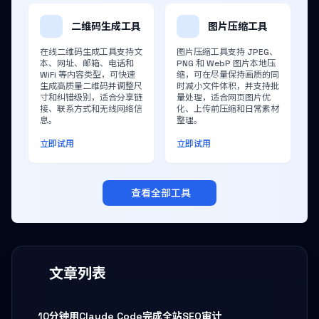
二维码生成工具
图片压缩工具
在线二维码生成工具支持文
图片压缩工具支持 JPEG、
本、网址、邮箱、电话和
PNG 和 WebP 图片本地压
WiFi 等内容类型，可快速
缩，可在尽量保持画质的同
生成高质量二维码并调整尺
时减小文件体积，并支持批
寸和纠错级别，适合分享链
量处理，适合网页图片优
接、联系方式和无线网络信
化、上传前压缩和日常素材
息。
整理。
立即试用
立即试用
查看全部工具
文章列表
10分钟用Claude Code完成全站SEO审计