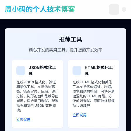
周小码的个人技术博客
推荐工具
精心开发的实用工具，提升您的开发效率
JSON格式化工
HTML格式化工
具
具
在线 JSON 格式化、验证
在线 HTML 格式化和美化
和美化工具，支持语法高
工具支持代码缩进、压缩、
亮、错误定位、压缩、统计
预览和结构整理，可快速清
分析、树形视图和思维导图
理混乱的 HTML 片段，方
展示，适合接口调试、配置
便前端调试、页面分析和模
检查和复杂 JSON 数据阅
板代码维护。
读。
立即试用
立即试用