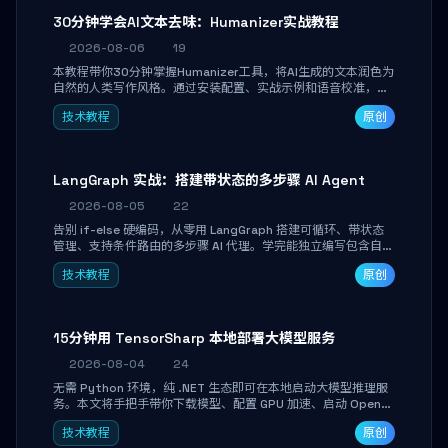
30分钟学会AI文本去味：Humanizer实战教程
2026-08-06
19
本教程带你30分钟掌握Humanizer工具，将AI生成的文本润色为
自然的人类写作风格。通过安装配置、实战示例和语音校准，让
你的内容告别AI痕迹，匹配个人写作习惯，适合内容创作者和技
技术教程
原创
术博主。
LangGraph 实战：搭建带状态的多步骤 AI Agent
2026-08-05
22
告别 if-else 硬编码，从零用 LangGraph 搭建可循环、带状态
管理、支持条件路由的多步骤 AI 代理。学完能独立编写包含自动
决策、工具调用和持久化状态的复杂工作流，并避开递归溢出、
技术教程
原创
状态丢失等常见坑点。
15分钟用 TensorSharp 本地部署大模型服务
2026-08-04
24
无需 Python 环境，纯 .NET 生态即可在本地启动大模型推理服
务。本文将手把手带你下载模型、配置 GPU 加速、启动 OpenAI
兼容 API，并在 C# 业务代码中无缝调用。数据不出网，零门槛
技术教程
原创
搞定本地 LLM 部署。