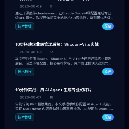
2026-08-09
6
通过开源插件claude-seo，在Claude Code中零配置完成专业
级SEO审计。教程带你跑完全站技术+内容诊断，拿到带优先级
和验证方法的可执行修复清单，适合独立开发者、SEO从业者和
技术教程
原创
站长快速上手。
10步搭建企业级管理后台：Shadcn+Vite实战
2026-08-08
13
本文带你使用 React、Shadcn UI 与 Vite 快速搭建现代化管理
后台。涵盖环境配置、核心架构解析、用户管理模块实战及常见
踩坑指南。学完即可独立完成仪表盘搭建、组件拼装与主题定
技术教程
原创
制，满足企业级开发需求。
10分钟实战：用 AI Agent 生成专业幻灯片
2026-08-07
18
告别传统 PPT 排版焦虑。本文手把手教你配置 AI Agent 技能，
实现 Markdown 内容自动转为带高级排版、AI 配图与 WebGL
运行时的 HTML 幻灯片。只需专注内容，10 分钟即可产出可投
技术教程
原创
屏的专业级演示文稿。