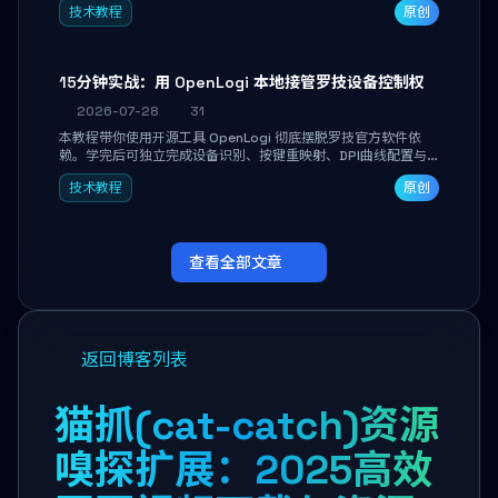
技术教程
原创
做审阅和决策。
15分钟实战：用 OpenLogi 本地接管罗技设备控制权
2026-07-28
31
本教程带你使用开源工具 OpenLogi 彻底摆脱罗技官方软件依
赖。学完后可独立完成设备识别、按键重映射、DPI曲线配置与
SmartShift调节，实现完全离线控制，保护隐私并释放硬件性
技术教程
原创
能。
查看全部文章
返回博客列表
猫抓(cat-catch)资源
嗅探扩展：2025高效