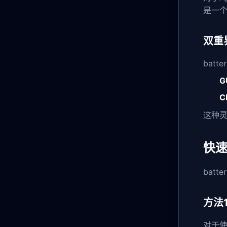
是一
双重
bat
G
C
这种
快
bat
方法
对于使