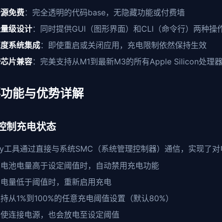
开源免费
：完全透明的代码base，无隐藏功能或付费墙
轻量级设计
：同时提供GUI（图形界面）和CLI（命令行）两种操
深度系统集成
：即使重启或关闭应用，充电限制依然保持生效
跨芯片兼容
：完美支持从M1到最新M3的所有Apple Silicon处理
要功能与优势详解
控制充电状态
tery工具通过直接与系统SMC（系统管理控制器）通信，实现了
当电池电量高于设定阈值时，自动禁用充电功能
当电量低于阈值时，重新启用充电
持从1%到100%的任意充电阈值设置（默认80%）
即使连接电源，也会放电至设定阈值