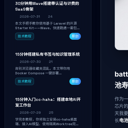
30分钟用Wave搭建带认证与计费的
SaaS骨架
2026-07-31
24
本文手把手教你使用基于 Laravel 的开源
Starter Kit——Wave，快速跑通一套包含
用户认证、订阅计费、角色权限和后台管理
技术教程
原创
的完整 SaaS 骨架。附带 Stripe 测试支付
对接与自定义业务页面开发实战，助你省去
重复基建时间，将精力聚焦于核心产品打
磨。
15分钟搭建私有书签与知识管理系统
2026-07-30
21
告别浏览器收藏夹混乱，本文带你用
ba
Docker Compose 一键部署
Linkwarden。15 分钟完成私有书签系统搭
技术教程
原创
建，掌握网页快照归档、高亮批注、分类管
池
理与全文搜索。适合开发者与知识工作者打
造个人知识库，资料统一归档，随时检索。
作为一
15分钟入门cc-haha：搭建本地AI开
发工作台
芯片的
2026-07-29
25
天我
学完本教程，你将独立安装cc-haha桌面
长
电
端、接入AI模型、使用隔离Worktree完成