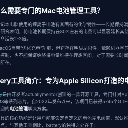
么需要专门的Mac电池管理工具？
记本电脑使用的锂离子电池有其固有的化学特性——长期保持满电状态会
ty的研究表明，将电池长期保持在80%左右的电量可以显著延长其
命延长2-3倍。
acOS自带"优化充电"功能，但它存在明显局限性：依赖机器
值
控制，也不能保证始终将电量维持在理想区间。对于需要长时
点所在。
ttery工具简介：专为Apple Silicon打
ry
是由开发者actuallymentor创建的一款开源工具，专门针对Appl
M3等系列芯片。自2022年发布以来，该项目已获得5745个GitHub 
欢迎的
电池管理
解决方案。
工具的核心功能是让用户能够设定自定义的电池充电阈值，默认推
点。与其他工具相比，battery的独特之处在于：