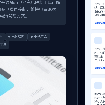
指南：这款开源Mac电池充电限制工具可解
在线 H
进、压
确充电阈值控制，维持电量80%
混乱的 
c电池管理方案。
分析和
立即试
片
# 电池管理
# 电池寿命
池工具
在线二
箱、电话
高质量
合分享
立即试
图片压缩
图片本
减小文