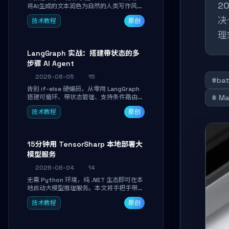
2
将AI生成的文本润色为自然的人类写作风
格。通过安装配置、实战示例和语音校准，
决
技术教程
原创
让你的内容告别AI痕迹，匹配个人写作习
惯，适合内容创作者和技术博主。
理
LangGraph 实战：搭建带状态的多
步骤 AI Agent
2026-08-05
15
#bat
告别 if-else 硬编码，从零用 LangGraph
搭建可循环、带状态管理、支持条件路由的
# M
多步骤 AI 代理。学完能独立编写包含自动
技术教程
原创
决策、工具调用和持久化状态的复杂工作
流，并避开递归溢出、状态丢失等常见坑
点。
15分钟用 TensorSharp 本地部署大
模型服务
2026-08-04
14
无需 Python 环境，纯 .NET 生态即可在本
地启动大模型推理服务。本文将手把手带你
下载模型、配置 GPU 加速、启动 OpenAI
技术教程
原创
兼容 API，并在 C# 业务代码中无缝调用。
数据不出网，零门槛搞定本地 LLM 部署。