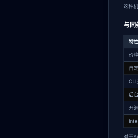
这种
与同
特
价
自
CL
后
开
Int
对于A