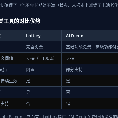
机制确保了电池不会长期处于满电状态，从根本上减缓了电池老
类工具的对比优势
性
battery
Al Dente
格
完全免费
基础功能免费，高级功能付
定义阈值
支持（1-100%）
支持
I支持
内置
部分支持
台持续生效
是
是
源
是
否
el支持
否
是
pple Silicon用户而言，battery提供了Al Dente免费版