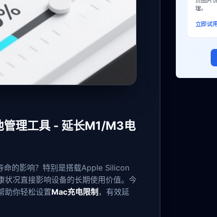
页图片
理。
立即试
c电池管理工具 - 延长M1/M3电
响？特别是搭载Apple Silicon
其健康状况直接影响设备的长期使用价值。今
帮助你轻松设置
Mac充电限制
，有效延