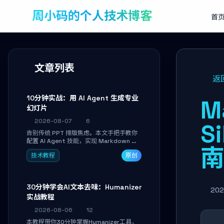
周小码的个人技术博客
首
文章列表
返
10分钟实战：用 AI Agent 生成专业
M
幻灯片
2026-08-07
6
S
告别传统 PPT 排版焦虑。本文手把手教你
配置 AI Agent 技能，实现 Markdown 内
容自动转为带高级排版、AI 配图与 WebGL
技术教程
原创
运行时的 HTML 幻灯片。只需专注内容，
10 分钟即可产出可投屏的专业级演示文
稿。
30分钟学会AI文本去味：Humanizer
202
实战教程
2026-08-06
12
本教程带你30分钟掌握Humanizer工具，