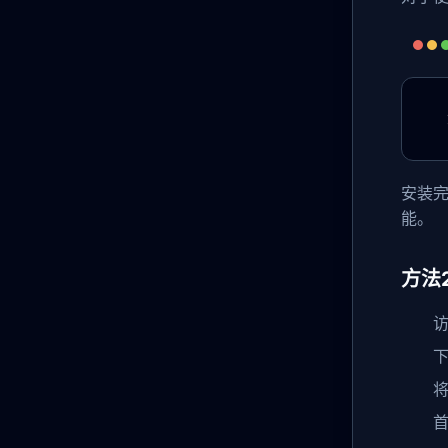
安装
能。
方法
将
首