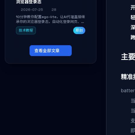
浏览器登录态
2026-07-25
28
10分钟教你配置ego-lite，让AI代理直接继
承你的浏览器登录态，自动化登录网页、抓
取数据，无需分享密码，多任务并行不干扰
技术教程
原创
日常使用。
查看全部文章
主
精准
bat
支