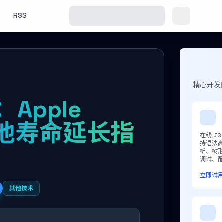
RSS
精心开发
Apple
ac电池寿命延长指
在线 J
持语法
析、树
调试、配
立即试
其他技术