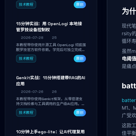
真实开发任务，并通过Diff审阅面板安全落
技术教程
原创
地AI代码改写。告别终端黑盒操作，让AI在
为什
沙箱环境中工作，你只做审阅和决策。
15分钟实战：用 OpenLogi 本地接
现代笔
管罗技设备控制权
rsi
2026-07-28
25
循环寿
本教程带你使用开源工具 OpenLogi 彻底摆
脱罗技官方软件依赖。学完后可独立完成设
虽然m
备识别、按键重映射、DPI曲线配置与
电阈
技术教程
原创
SmartShift调节，实现完全离线控制，保
护隐私并释放硬件性能。
是痛
Genkit实战：15分钟搭建带RAG的AI
应用
ba
2026-07-26
26
本教程带你使用Genkit框架，从零搭建支
batte
持文档检索与工具调用的生产级AI应用。通
M1、
过环境配置、核心代码编写与调试避坑指
技术教程
原创
南，学完即可掌握多模型切换、RAG管道构
广受
建及函数调用注册，独立开发高效AI智能
体。
这款
10分钟上手ego-lite：让AI代理复用
佳平衡