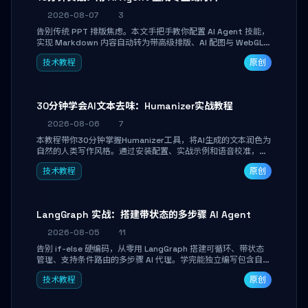
2026-08-07
3
告别传统 PPT 排版焦虑。本文手把手教你配置 AI Agent 技能，
实现 Markdown 内容自动转为带高级排版、AI 配图与 WebGL
运行时的 HTML 幻灯片。只需专注内容，10 分钟即可产出可投
技术教程
原创
屏的专业级演示文稿。
30分钟学会AI文本去味：Humanizer实战教程
2026-08-06
7
本教程带你30分钟掌握Humanizer工具，将AI生成的文本润色为
自然的人类写作风格。通过安装配置、实战示例和语音校准，让
你的内容告别AI痕迹，匹配个人写作习惯，适合内容创作者和技
技术教程
原创
术博主。
LangGraph 实战：搭建带状态的多步骤 AI Agent
2026-08-05
11
告别 if-else 硬编码，从零用 LangGraph 搭建可循环、带状态
管理、支持条件路由的多步骤 AI 代理。学完能独立编写包含自动
决策、工具调用和持久化状态的复杂工作流，并避开递归溢出、
技术教程
原创
状态丢失等常见坑点。