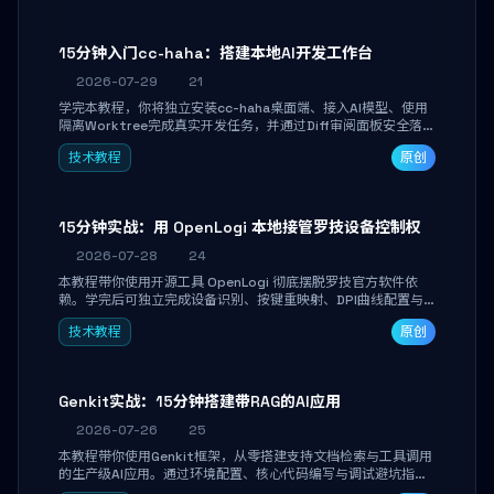
15分钟入门cc-haha：搭建本地AI开发工作台
2026-07-29
21
学完本教程，你将独立安装cc-haha桌面端、接入AI模型、使用
隔离Worktree完成真实开发任务，并通过Diff审阅面板安全落地
AI代码改写。告别终端黑盒操作，让AI在沙箱环境中工作，你只
技术教程
原创
做审阅和决策。
15分钟实战：用 OpenLogi 本地接管罗技设备控制权
2026-07-28
24
本教程带你使用开源工具 OpenLogi 彻底摆脱罗技官方软件依
赖。学完后可独立完成设备识别、按键重映射、DPI曲线配置与
SmartShift调节，实现完全离线控制，保护隐私并释放硬件性
技术教程
原创
能。
Genkit实战：15分钟搭建带RAG的AI应用
2026-07-26
25
本教程带你使用Genkit框架，从零搭建支持文档检索与工具调用
的生产级AI应用。通过环境配置、核心代码编写与调试避坑指
南，学完即可掌握多模型切换、RAG管道构建及函数调用注册，