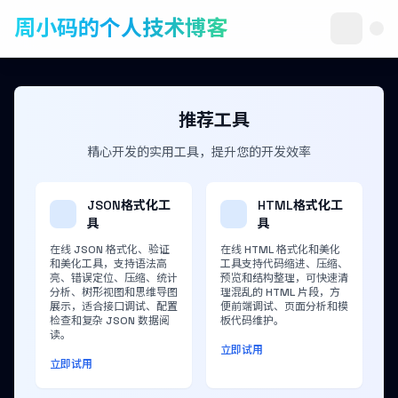
周小码的个人技术博客
推荐工具
精心开发的实用工具，提升您的开发效率
JSON格式化工
HTML格式化工
具
具
在线 JSON 格式化、验证
在线 HTML 格式化和美化
和美化工具，支持语法高
工具支持代码缩进、压缩、
亮、错误定位、压缩、统计
预览和结构整理，可快速清
分析、树形视图和思维导图
理混乱的 HTML 片段，方
展示，适合接口调试、配置
便前端调试、页面分析和模
检查和复杂 JSON 数据阅
板代码维护。
读。
立即试用
立即试用