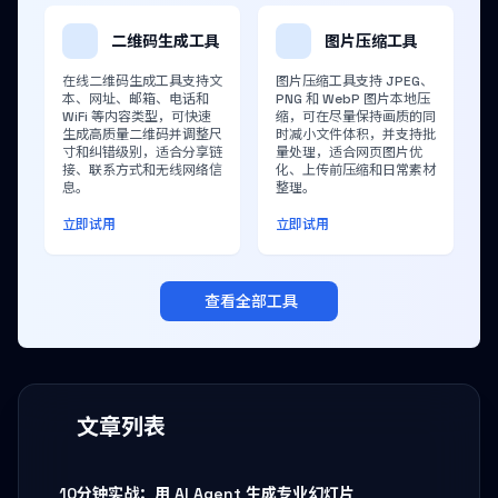
二维码生成工具
图片压缩工具
在线二维码生成工具支持文
图片压缩工具支持 JPEG、
本、网址、邮箱、电话和
PNG 和 WebP 图片本地压
WiFi 等内容类型，可快速
缩，可在尽量保持画质的同
生成高质量二维码并调整尺
时减小文件体积，并支持批
寸和纠错级别，适合分享链
量处理，适合网页图片优
接、联系方式和无线网络信
化、上传前压缩和日常素材
息。
整理。
立即试用
立即试用
查看全部工具
文章列表
10分钟实战：用 AI Agent 生成专业幻灯片