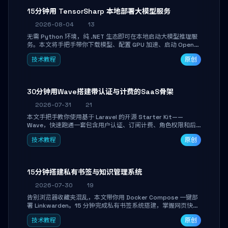
15分钟用 TensorSharp 本地部署大模型服务
2026-08-04
13
无需 Python 环境，纯 .NET 生态即可在本地启动大模型推理服
务。本文将手把手带你下载模型、配置 GPU 加速、启动 OpenAI
兼容 API，并在 C# 业务代码中无缝调用。数据不出网，零门槛
技术教程
原创
搞定本地 LLM 部署。
30分钟用Wave搭建带认证与计费的SaaS骨架
2026-07-31
21
本文手把手教你使用基于 Laravel 的开源 Starter Kit——
Wave，快速跑通一套包含用户认证、订阅计费、角色权限和后
台管理的完整 SaaS 骨架。附带 Stripe 测试支付对接与自定义
技术教程
原创
业务页面开发实战，助你省去重复基建时间，将精力聚焦于核心
产品打磨。
15分钟搭建私有书签与知识管理系统
2026-07-30
19
告别浏览器收藏夹混乱，本文带你用 Docker Compose 一键部
署 Linkwarden。15 分钟完成私有书签系统搭建，掌握网页快照
归档、高亮批注、分类管理与全文搜索。适合开发者与知识工作
技术教程
原创
者打造个人知识库，资料统一归档，随时检索。