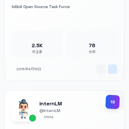
bilibili Open Source Task Force
2.5K
78
关注者
仓库
2015年4月18日
19
InternLM
@InternLM
China