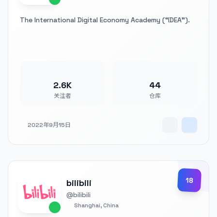
The International Digital Economy Academy (“IDEA”).
2.6K
44
关注者
仓库
2022年9月15日
18
bilibili
@bilibili
Shanghai, China