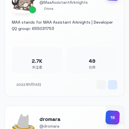
@MaaAssistantArknights
China
MAA stands for MAA Assistant Arknights | Developer
QQ group: 655031753
2.7K
49
关注者
仓库
2022年1月13日
16
dromara
@dromara