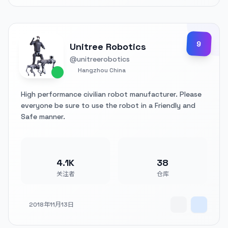
9
Unitree Robotics
@unitreerobotics
Hangzhou China
High performance civilian robot manufacturer. Please
everyone be sure to use the robot in a Friendly and
Safe manner.
4.1K
38
关注者
仓库
2018年11月13日