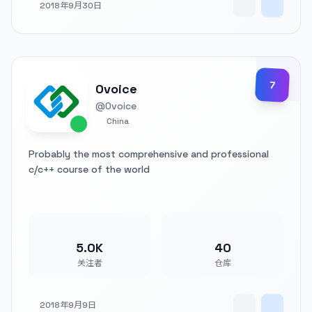
2018年9月30日
7
0voice
@0voice
China
Probably the most comprehensive and professional
c/c++ course of the world
5.0K
40
关注者
仓库
2018年9月9日