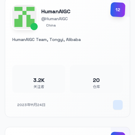
12
HumanAIGC
@HumanAIGC
China
HumanAIGC Team, Tongyi, Alibaba
3.2K
20
关注者
仓库
2023年11月24日