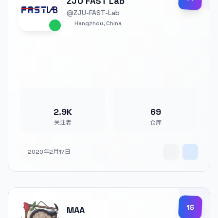
ZJU FAST Lab
@ZJU-FAST-Lab
Hangzhou, China
2.9K
69
关注者
仓库
2020年2月17日
15
MAA