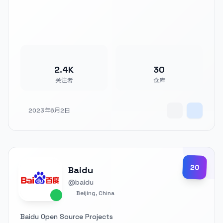
2.4K
30
关注者
仓库
2023年6月2日
20
Baidu
@baidu
Beijing, China
Baidu Open Source Projects