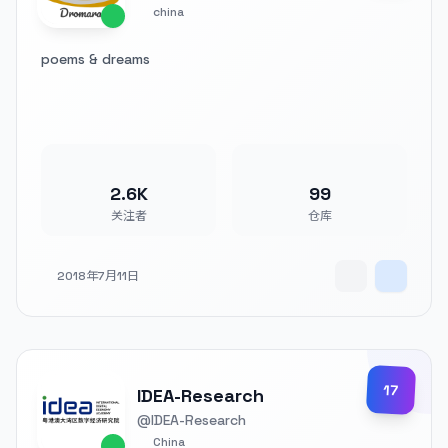
china
poems & dreams
2.6K
99
关注者
仓库
2018年7月11日
17
IDEA-Research
@IDEA-Research
China