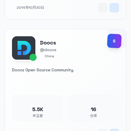
2014年10月30日
6
Doocs
@doocs
China
Doocs Open Source Community.
5.5K
16
关注者
仓库