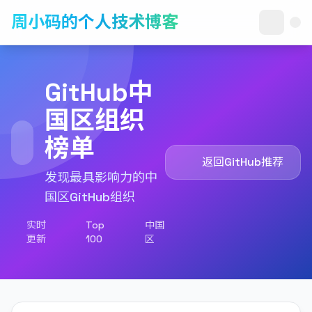
周小码的个人技术博客
GitHub中
国区组织
榜单
返回GitHub推荐
发现最具影响力的中
国区GitHub组织
实时
Top
中国
更新
100
区