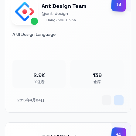
13
Ant Design Team
@ant-design
HangZhou, China
A UI Design Language
2.9K
139
关注者
仓库
2015年4月24日
14