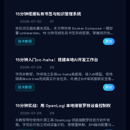
产品打磨。
15分钟搭建私有书签与知识管理系统
2026-07-30
27
告别浏览器收藏夹混乱，本文带你用 Docker Compose 一键部
署 Linkwarden。15 分钟完成私有书签系统搭建，掌握网页快照
归档、高亮批注、分类管理与全文搜索。适合开发者与知识工作
技术教程
原创
者打造个人知识库，资料统一归档，随时检索。
15分钟入门cc-haha：搭建本地AI开发工作台
2026-07-29
29
学完本教程，你将独立安装cc-haha桌面端、接入AI模型、使用
隔离Worktree完成真实开发任务，并通过Diff审阅面板安全落地
AI代码改写。告别终端黑盒操作，让AI在沙箱环境中工作，你只
技术教程
原创
做审阅和决策。
15分钟实战：用 OpenLogi 本地接管罗技设备控制权
2026-07-28
28
本教程带你使用开源工具 OpenLogi 彻底摆脱罗技官方软件依
赖。学完后可独立完成设备识别、按键重映射、DPI曲线配置与
SmartShift调节，实现完全离线控制，保护隐私并释放硬件性