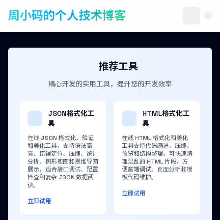
周小码的个人技术博客
推荐工具
精心开发的实用工具，提升您的开发效率
JSON格式化工
HTML格式化工
具
具
在线 JSON 格式化、验证
在线 HTML 格式化和美化
和美化工具，支持语法高
工具支持代码缩进、压缩、
亮、错误定位、压缩、统计
预览和结构整理，可快速清
分析、树形视图和思维导图
理混乱的 HTML 片段，方
展示，适合接口调试、配置
便前端调试、页面分析和模
检查和复杂 JSON 数据阅
板代码维护。
读。
立即试用
立即试用