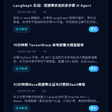
LangGraph 实战：搭建带状态的多步骤 AI Agent
2026-08-05
18
告别 if-else 硬编码，从零用 LangGraph 搭建可循环、带状态
管理、支持条件路由的多步骤 AI 代理。学完能独立编写包含自动
决策、工具调用和持久化状态的复杂工作流，并避开递归溢出、
技术教程
原创
状态丢失等常见坑点。
15分钟用 TensorSharp 本地部署大模型服务
2026-08-04
21
无需 Python 环境，纯 .NET 生态即可在本地启动大模型推理服
务。本文将手把手带你下载模型、配置 GPU 加速、启动 OpenAI
兼容 API，并在 C# 业务代码中无缝调用。数据不出网，零门槛
技术教程
原创
搞定本地 LLM 部署。
30分钟用Wave搭建带认证与计费的SaaS骨架
2026-07-31
28
本文手把手教你使用基于 Laravel 的开源 Starter Kit——
Wave，快速跑通一套包含用户认证、订阅计费、角色权限和后
台管理的完整 SaaS 骨架。附带 Stripe 测试支付对接与自定义
技术教程
原创
业务页面开发实战，助你省去重复基建时间，将精力聚焦于核心