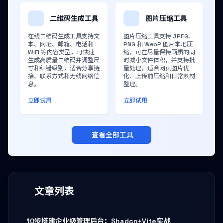
二维码生成工具
图片压缩工具
在线二维码生成工具支持文
图片压缩工具支持 JPEG、
本、网址、邮箱、电话和
PNG 和 WebP 图片本地压
WiFi 等内容类型，可快速
缩，可在尽量保持画质的同
生成高质量二维码并调整尺
时减小文件体积，并支持批
寸和纠错级别，适合分享链
量处理，适合网页图片优
接、联系方式和无线网络信
化、上传前压缩和日常素材
息。
整理。
立即试用
立即试用
查看全部工具
文章列表
10步搭建企业级管理后台：Shadcn+Vite实战