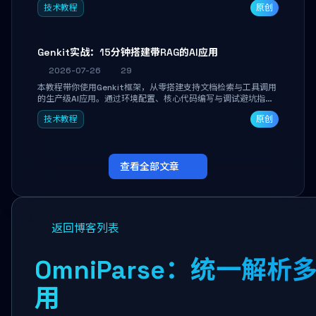
技术教程
原创
能。
Genkit实战：15分钟搭建带RAG的AI应用
2026-07-26
29
本教程带你使用Genkit框架，从零搭建支持文档检索与工具调用
的生产级AI应用。通过环境配置、核心代码编写与调试避坑指
南，学完即可掌握多模型切换、RAG管道构建及函数调用注册，
技术教程
原创
独立开发高效AI智能体。
查看全部文章
返回博客列表
OmniParse：统一解析
用