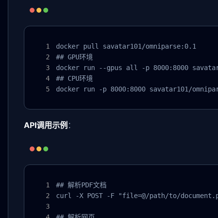
docker pull savatar101/omniparse:0.1

## GPU环境

docker run --gpus all -p 8000:8000 savatar
## CPU环境

docker run -p 8000:8000 savatar101/omnipa
API调用示例
：
## 解析PDF文档

curl -X POST -F "file=@/path/to/document.p
## 解析网页
