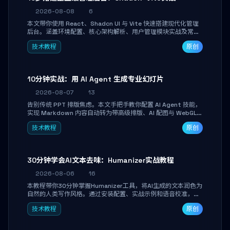
2026-08-08
6
本文带你使用 React、Shadcn UI 与 Vite 快速搭建现代化管理
后台。涵盖环境配置、核心架构解析、用户管理模块实战及常见
踩坑指南。学完即可独立完成仪表盘搭建、组件拼装与主题定
技术教程
原创
制，满足企业级开发需求。
10分钟实战：用 AI Agent 生成专业幻灯片
2026-08-07
13
告别传统 PPT 排版焦虑。本文手把手教你配置 AI Agent 技能，
实现 Markdown 内容自动转为带高级排版、AI 配图与 WebGL
运行时的 HTML 幻灯片。只需专注内容，10 分钟即可产出可投
技术教程
原创
屏的专业级演示文稿。
30分钟学会AI文本去味：Humanizer实战教程
2026-08-06
16
本教程带你30分钟掌握Humanizer工具，将AI生成的文本润色为
自然的人类写作风格。通过安装配置、实战示例和语音校准，让
你的内容告别AI痕迹，匹配个人写作习惯，适合内容创作者和技
技术教程
原创
术博主。