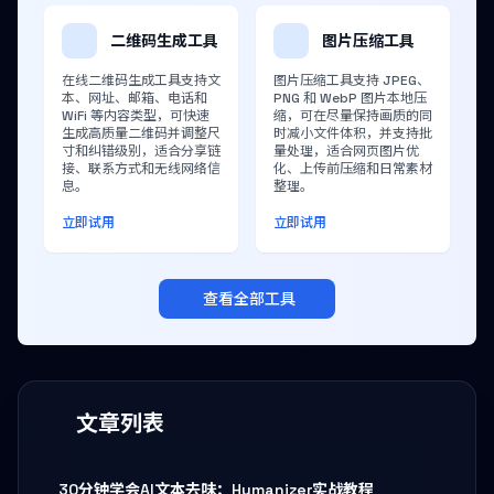
二维码生成工具
图片压缩工具
在线二维码生成工具支持文
图片压缩工具支持 JPEG、
本、网址、邮箱、电话和
PNG 和 WebP 图片本地压
WiFi 等内容类型，可快速
缩，可在尽量保持画质的同
生成高质量二维码并调整尺
时减小文件体积，并支持批
寸和纠错级别，适合分享链
量处理，适合网页图片优
接、联系方式和无线网络信
化、上传前压缩和日常素材
息。
整理。
立即试用
立即试用
查看全部工具
文章列表
30分钟学会AI文本去味：Humanizer实战教程