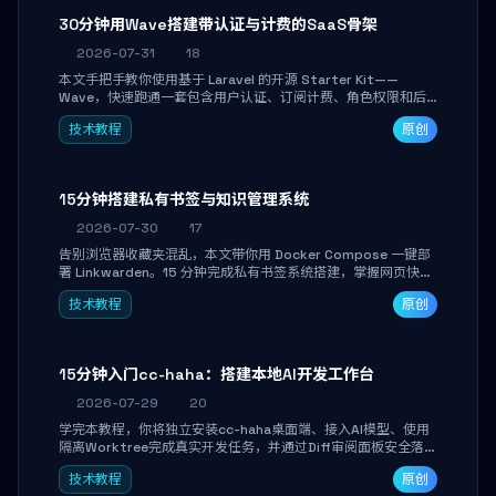
30分钟用Wave搭建带认证与计费的SaaS骨架
2026-07-31
18
本文手把手教你使用基于 Laravel 的开源 Starter Kit——
Wave，快速跑通一套包含用户认证、订阅计费、角色权限和后
台管理的完整 SaaS 骨架。附带 Stripe 测试支付对接与自定义
技术教程
原创
业务页面开发实战，助你省去重复基建时间，将精力聚焦于核心
产品打磨。
15分钟搭建私有书签与知识管理系统
2026-07-30
17
告别浏览器收藏夹混乱，本文带你用 Docker Compose 一键部
署 Linkwarden。15 分钟完成私有书签系统搭建，掌握网页快照
归档、高亮批注、分类管理与全文搜索。适合开发者与知识工作
技术教程
原创
者打造个人知识库，资料统一归档，随时检索。
15分钟入门cc-haha：搭建本地AI开发工作台
2026-07-29
20
学完本教程，你将独立安装cc-haha桌面端、接入AI模型、使用
隔离Worktree完成真实开发任务，并通过Diff审阅面板安全落地
AI代码改写。告别终端黑盒操作，让AI在沙箱环境中工作，你只
技术教程
原创
做审阅和决策。