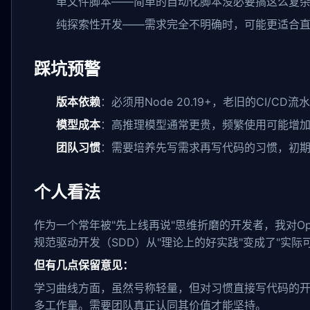
单文件脚本——简单的自动化脚本没必要搞这么复
纯探索性开发——需求完全不明确时，可能更适合
踩坑预警
版本依赖
：必须用Node 20.19+，老旧的CI/CD
模型成本
：高推理模型通常更贵，频繁使用可能增
团队习惯
：需要培养先写需求再写代码的习惯，初
个人看法
作为一个常年被"先上线再说"思维折磨的开发者，我对Op
规范驱动开发（SDD）从"理论上的好实践"变成了"实际
但有几点保留意见：
学习曲线方面，虽然号称轻量，但对习惯直接写代码的开发
多工作量。需要团队真正认同其价值才能坚持。