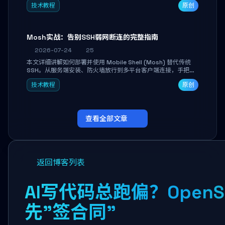
技术教程
原创
Mosh实战：告别SSH弱网断连的完整指南
2026-07-24
25
本文详细讲解如何部署并使用 Mobile Shell (Mosh) 替代传统
SSH。从服务端安装、防火墙放行到多平台客户端连接，手把手
带你掌握本地回显、连接漫游与断线自动恢复等核心功能。彻底
技术教程
原创
解决高铁、移动网络等弱网场景下 SSH 频繁掉线、会话丢失的痛
点，实现稳定高效的远程服务器管理。
查看全部文章
返回博客列表
AI写代码总跑偏？Open
先"签合同"