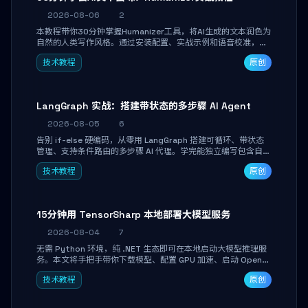
2026-08-06
2
本教程带你30分钟掌握Humanizer工具，将AI生成的文本润色为
自然的人类写作风格。通过安装配置、实战示例和语音校准，让
你的内容告别AI痕迹，匹配个人写作习惯，适合内容创作者和技
技术教程
原创
术博主。
LangGraph 实战：搭建带状态的多步骤 AI Agent
2026-08-05
6
告别 if-else 硬编码，从零用 LangGraph 搭建可循环、带状态
管理、支持条件路由的多步骤 AI 代理。学完能独立编写包含自动
决策、工具调用和持久化状态的复杂工作流，并避开递归溢出、
技术教程
原创
状态丢失等常见坑点。
15分钟用 TensorSharp 本地部署大模型服务
2026-08-04
7
无需 Python 环境，纯 .NET 生态即可在本地启动大模型推理服
务。本文将手把手带你下载模型、配置 GPU 加速、启动 OpenAI
兼容 API，并在 C# 业务代码中无缝调用。数据不出网，零门槛
技术教程
原创
搞定本地 LLM 部署。