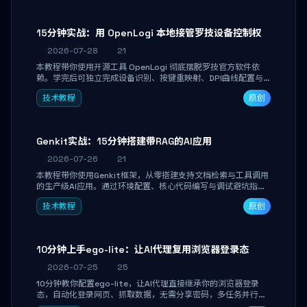
15分钟实战：用 OpenLogi 本地接管罗技设备控制权
2026-07-28
21
本教程带你使用开源工具 OpenLogi 彻底摆脱罗技官方软件依
赖。学完后可独立完成设备识别、按键重映射、DPI曲线配置与
SmartShift调节，实现完全离线控制，保护隐私并释放硬件性
技术教程
原创
能。
Genkit实战：15分钟搭建带RAG的AI应用
2026-07-26
21
本教程带你使用Genkit框架，从零搭建支持文档检索与工具调用
的生产级AI应用。通过环境配置、核心代码编写与调试避坑指
南，学完即可掌握多模型切换、RAG管道构建及函数调用注册，
技术教程
原创
独立开发高效AI智能体。
10分钟上手ego-lite：让AI代理复用浏览器登录态
2026-07-25
25
10分钟教你配置ego-lite，让AI代理直接继承你的浏览器登录
态，自动化登录网页、抓取数据，无需分享密码，多任务并行不
干扰日常使用。