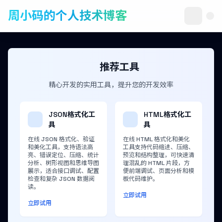
周小码的个人技术博客
推荐工具
精心开发的实用工具，提升您的开发效率
JSON格式化工
HTML格式化工
具
具
在线 JSON 格式化、验证
在线 HTML 格式化和美化
和美化工具，支持语法高
工具支持代码缩进、压缩、
亮、错误定位、压缩、统计
预览和结构整理，可快速清
分析、树形视图和思维导图
理混乱的 HTML 片段，方
展示，适合接口调试、配置
便前端调试、页面分析和模
检查和复杂 JSON 数据阅
板代码维护。
读。
立即试用
立即试用