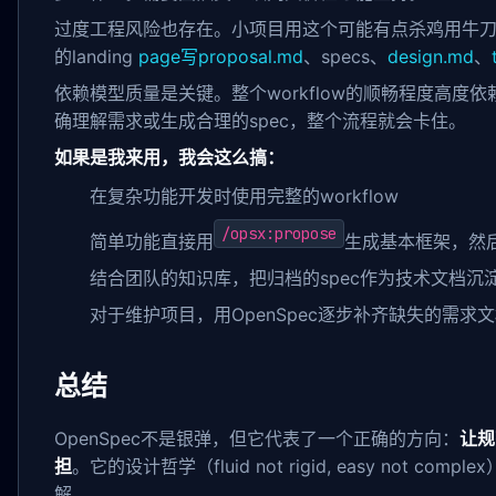
过度工程风险也存在。小项目用这个可能有点杀鸡用牛
的landing
page写proposal.md
、specs、
design.md
、
依赖模型质量是关键。整个workflow的顺畅程度高度
确理解需求或生成合理的spec，整个流程就会卡住。
如果是我来用，我会这么搞：
在复杂功能开发时使用完整的workflow
/opsx:propose
简单功能直接用
生成基本框架，然
结合团队的知识库，把归档的spec作为技术文档沉
对于维护项目，用OpenSpec逐步补齐缺失的需求
总结
OpenSpec不是银弹，但它代表了一个正确的方向：
让规
担
。它的设计哲学（fluid not rigid, easy not 
解。