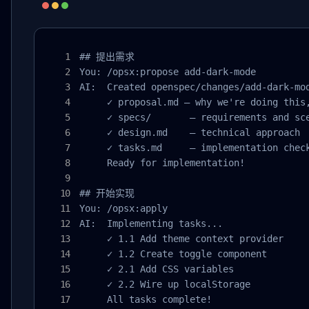
## 提出需求

You: /opsx:propose add-dark-mode

AI:  Created openspec/changes/add-dark-mod
     ✓ proposal.md — why we're doing this,
     ✓ specs/       — requirements and sce
     ✓ design.md    — technical approach

     ✓ tasks.md     — implementation check
     Ready for implementation!

## 开始实现

You: /opsx:apply

AI:  Implementing tasks...

     ✓ 1.1 Add theme context provider

     ✓ 1.2 Create toggle component

     ✓ 2.1 Add CSS variables

     ✓ 2.2 Wire up localStorage

     All tasks complete!
