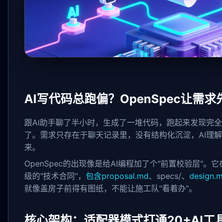
AI写代码总跑偏？OpenSpec让需求
跟AI助手聊了半小时，生成了一堆代码，跑起来发现完
了。需求只存在于聊天记录里，没有结构化沉淀，AI理
来。
OpenSpec的出现像是给AI编程加了个"前置校验层"
级的"技术合同"，
包含proposal.md
、specs/、
design.
就像盖房子前得有图纸，不能让施工队"看着办"。
核心架构：适配器模式打通20+AI工