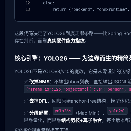
    else:

        return {"backend": "onnxruntime",
这段代码决定了YOLO26到底走哪条路——比Spring Bo
存在判断，而靠
真实硬件能力指纹
。
核心引擎：YOLO26 —— 为边缘而生的精简
YOLO26不是YOLOv8/v10的魔改，它是从零设计的
✅
砍掉NMS
：不输出bbox列表，直接输出JSONL
{"frame_id":123,"objects":[{"cls":"person","s
✅
去掉DFL
：回归原始anchor-free结构，模型体积
yolo26s
yolo26l
✅
分级部署
：
（Mac Mini）、
（
是靠量化，而是靠
结构剪枝+算子融合
，每个版本都
它的IPC调用流程极其干净：