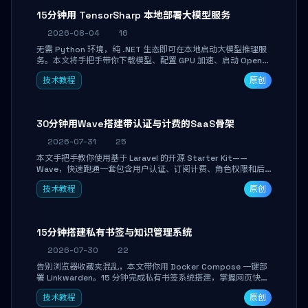
15分钟用 TensorSharp 本地部署大模型服务
2026-08-04
16
无需 Python 环境，纯 .NET 生态即可在本地启动大模型推理服
务。本文将手把手带你下载模型、配置 GPU 加速、启动 OpenAI
兼容 API，并在 C# 业务代码中无缝调用。数据不出网，零门槛
技术教程
原创
搞定本地 LLM 部署。
30分钟用Wave搭建带认证与计费的SaaS骨架
2026-07-31
25
本文手把手教你使用基于 Laravel 的开源 Starter Kit——
Wave，快速跑通一套包含用户认证、订阅计费、角色权限和后
台管理的完整 SaaS 骨架。附带 Stripe 测试支付对接与自定义
技术教程
原创
业务页面开发实战，助你省去重复基建时间，将精力聚焦于核心
产品打磨。
15分钟搭建私有书签与知识管理系统
2026-07-30
22
告别浏览器收藏夹混乱，本文带你用 Docker Compose 一键部
署 Linkwarden。15 分钟完成私有书签系统搭建，掌握网页快照
归档、高亮批注、分类管理与全文搜索。适合开发者与知识工作
技术教程
原创
者打造个人知识库，资料统一归档，随时检索。