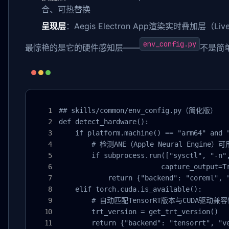
合、可热替换
呈现层
：Aegis Electron App渲染实时叠加层（Li
env_config.py
最惊艳的是它的硬件感知层——
不是简
## skills/common/env_config.py（简化版）

def detect_hardware():

    if platform.machine() == "arm64" and "
        # 检测ANE（Apple Neural Engine）可
        if subprocess.run(["sysctl", "-n",
                         capture_output=Tr
            return {"backend": "coreml", "
    elif torch.cuda.is_available():

        # 自动匹配TensorRT版本与CUDA驱动兼容
        trt_version = get_trt_version()

        return {"backend": "tensorrt", "ve