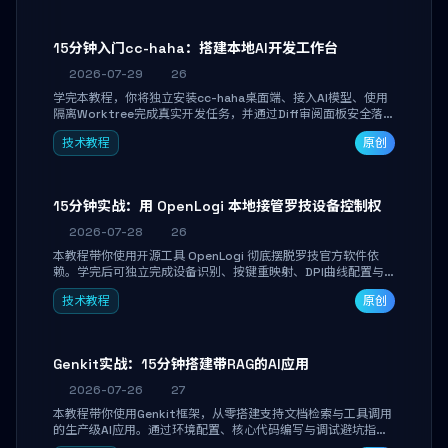
15分钟入门cc-haha：搭建本地AI开发工作台
2026-07-29
26
学完本教程，你将独立安装cc-haha桌面端、接入AI模型、使用
隔离Worktree完成真实开发任务，并通过Diff审阅面板安全落地
AI代码改写。告别终端黑盒操作，让AI在沙箱环境中工作，你只
技术教程
原创
做审阅和决策。
15分钟实战：用 OpenLogi 本地接管罗技设备控制权
2026-07-28
26
本教程带你使用开源工具 OpenLogi 彻底摆脱罗技官方软件依
赖。学完后可独立完成设备识别、按键重映射、DPI曲线配置与
SmartShift调节，实现完全离线控制，保护隐私并释放硬件性
技术教程
原创
能。
Genkit实战：15分钟搭建带RAG的AI应用
2026-07-26
27
本教程带你使用Genkit框架，从零搭建支持文档检索与工具调用
的生产级AI应用。通过环境配置、核心代码编写与调试避坑指
南，学完即可掌握多模型切换、RAG管道构建及函数调用注册，