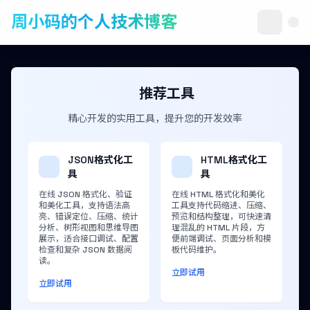
周小码的个人技术博客
推荐工具
精心开发的实用工具，提升您的开发效率
JSON格式化工
HTML格式化工
具
具
在线 JSON 格式化、验证
在线 HTML 格式化和美化
和美化工具，支持语法高
工具支持代码缩进、压缩、
亮、错误定位、压缩、统计
预览和结构整理，可快速清
分析、树形视图和思维导图
理混乱的 HTML 片段，方
展示，适合接口调试、配置
便前端调试、页面分析和模
检查和复杂 JSON 数据阅
板代码维护。
读。
立即试用
立即试用