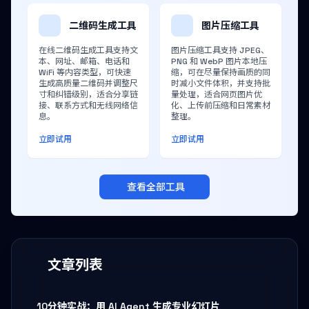
二维码生成工具
图片压缩工具
在线二维码生成工具支持文
图片压缩工具支持 JPEG、
本、网址、邮箱、电话和
PNG 和 WebP 图片本地压
WiFi 等内容类型，可快速
缩，可在尽量保持画质的同
生成高质量二维码并调整尺
时减小文件体积，并支持批
寸和纠错级别，适合分享链
量处理，适合网页图片优
接、联系方式和无线网络信
化、上传前压缩和日常素材
息。
整理。
立即试用
立即试用
查看全部工具
文章列表
10分钟实战：用 AI Agent 生成专业幻灯片