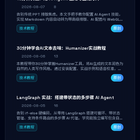
2026-08-07
8
告别传统 PPT 排版焦虑。本文手把手教你配置 AI Agent 技能，
实现 Markdown 内容自动转为带高级排版、AI 配图与 WebGL
运行时的 HTML 幻灯片。只需专注内容，10 分钟即可产出可投
技术教程
原创
屏的专业级演示文稿。
30分钟学会AI文本去味：Humanizer实战教程
2026-08-06
13
本教程带你30分钟掌握Humanizer工具，将AI生成的文本润色为
自然的人类写作风格。通过安装配置、实战示例和语音校准，让
你的内容告别AI痕迹，匹配个人写作习惯，适合内容创作者和技
技术教程
原创
术博主。
LangGraph 实战：搭建带状态的多步骤 AI Agent
2026-08-05
16
告别 if-else 硬编码，从零用 LangGraph 搭建可循环、带状态
管理、支持条件路由的多步骤 AI 代理。学完能独立编写包含自动
决策、工具调用和持久化状态的复杂工作流，并避开递归溢出、
技术教程
原创
状态丢失等常见坑点。