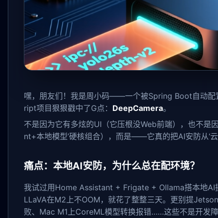
嘿，朋友们！我是周小码——一个被Spring Boot自动
ript项目狠狠戳中了G点：
DeepCamera
。
不是因为它有多炫的UI（它压根没Web前端），也不是因为写了
nt+本地模型’硬核组合），而是——它真的把AI安防从‘云上
痛点：本地AI安防，为什么总在配环境？
我试过用Home Assistant + Frigate + Ollam
LLaVA在M2上不OOM，就花了整整三天。更别提Jetson
败、Mac M1上CoreML模型转换报错……这些不是开