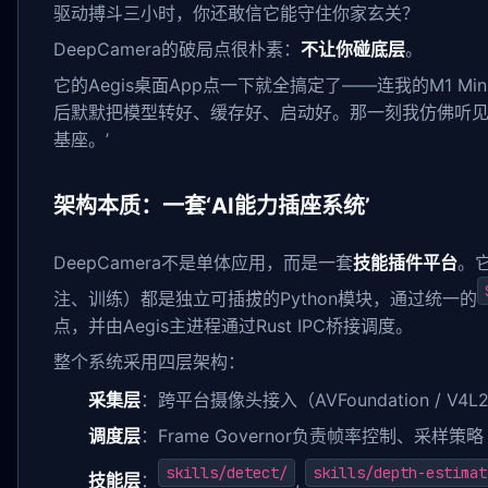
驱动搏斗三小时，你还敢信它能守住你家玄关？
DeepCamera的破局点很朴素：
不让你碰底层
。
它的Aegis桌面App点一下就全搞定了——连我的M1 Min
后默默把模型转好、缓存好、启动好。那一刻我仿佛听见
基座。’
架构本质：一套‘AI能力插座系统’
DeepCamera不是单体应用，而是一套
技能插件平台
。
注、训练）都是独立可插拔的Python模块，通过统一的
点，并由Aegis主进程通过Rust IPC桥接调度。
整个系统采用四层架构：
采集层
：跨平台摄像头接入（AVFoundation / V4L2 /
调度层
：Frame Governor负责帧率控制、采样策略（
skills/detect/
skills/depth-estimat
技能层
：
,