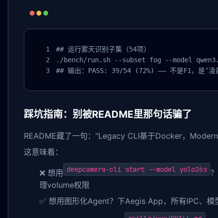
## 运行雾天识别子集（54项）

./bench/run.sh --subset fog --model qwen3.
## 输出：PASS: 39/54 (72%) —— 不是F1，
踩坑指南：别被README里那句话骗了
README藏了一句：“Legacy CLI基于Docker，Modern Ae
这意味着：
deepcamera-cli start --model yolo26s
❌ 想用
？
理volume权限
✅ 想用图形化Agent？下Aegis App，所有IP