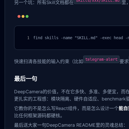
skills/xxx/SKILL.md
另一个坑：所有Skill文档都在
里
find skills -name "SKILL.md" -exec head -
telegram-alert
快速扫清各技能的输入约束（比如
要求
最后一句
DeepCamera的价值，不在它多快、多准、多便宜，而在于它用
更扎实的工程感：模块隔离、硬件自适应、benchmar
它教你的不是怎么写React组件，而是怎么设计一个
能自
比任何框架源码都硬核。
最后送大家一句DeepCamera README里的灵魂总结：