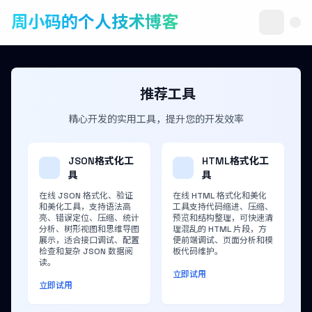
周小码的个人技术博客
推荐工具
精心开发的实用工具，提升您的开发效率
JSON格式化工
HTML格式化工
具
具
在线 JSON 格式化、验证
在线 HTML 格式化和美化
和美化工具，支持语法高
工具支持代码缩进、压缩、
亮、错误定位、压缩、统计
预览和结构整理，可快速清
分析、树形视图和思维导图
理混乱的 HTML 片段，方
展示，适合接口调试、配置
便前端调试、页面分析和模
检查和复杂 JSON 数据阅
板代码维护。
读。
立即试用
立即试用