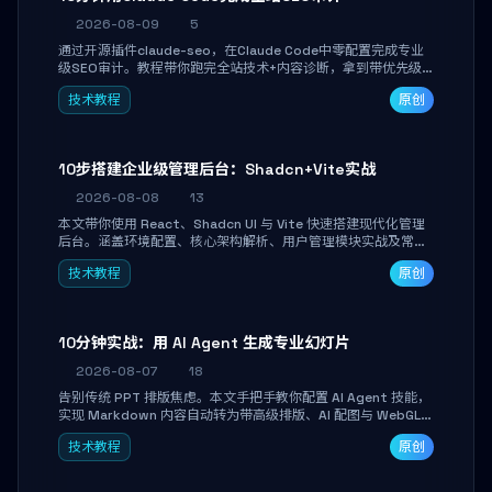
2026-08-09
5
通过开源插件claude-seo，在Claude Code中零配置完成专业
级SEO审计。教程带你跑完全站技术+内容诊断，拿到带优先级
和验证方法的可执行修复清单，适合独立开发者、SEO从业者和
技术教程
原创
站长快速上手。
10步搭建企业级管理后台：Shadcn+Vite实战
2026-08-08
13
本文带你使用 React、Shadcn UI 与 Vite 快速搭建现代化管理
后台。涵盖环境配置、核心架构解析、用户管理模块实战及常见
踩坑指南。学完即可独立完成仪表盘搭建、组件拼装与主题定
技术教程
原创
制，满足企业级开发需求。
10分钟实战：用 AI Agent 生成专业幻灯片
2026-08-07
18
告别传统 PPT 排版焦虑。本文手把手教你配置 AI Agent 技能，
实现 Markdown 内容自动转为带高级排版、AI 配图与 WebGL
运行时的 HTML 幻灯片。只需专注内容，10 分钟即可产出可投
技术教程
原创
屏的专业级演示文稿。