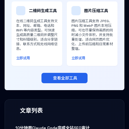
二维码生成工具
图片压缩工具
在线二维码生成工具支持文
图片压缩工具支持 JPEG、
本、网址、邮箱、电话和
PNG 和 WebP 图片本地压
WiFi 等内容类型，可快速
缩，可在尽量保持画质的同
生成高质量二维码并调整尺
时减小文件体积，并支持批
寸和纠错级别，适合分享链
量处理，适合网页图片优
接、联系方式和无线网络信
化、上传前压缩和日常素材
息。
整理。
立即试用
立即试用
查看全部工具
文章列表
10分钟用Claude Code完成全站SEO审计