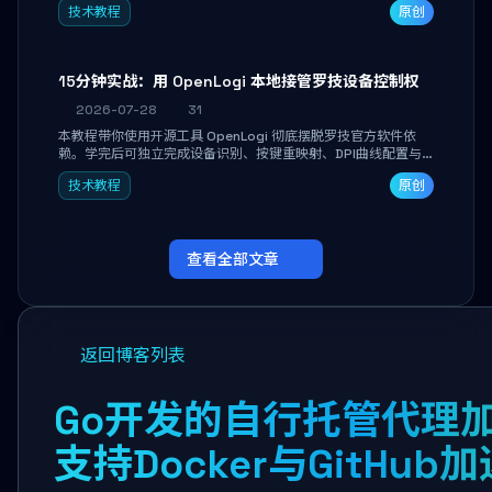
技术教程
原创
做审阅和决策。
15分钟实战：用 OpenLogi 本地接管罗技设备控制权
2026-07-28
31
本教程带你使用开源工具 OpenLogi 彻底摆脱罗技官方软件依
赖。学完后可独立完成设备识别、按键重映射、DPI曲线配置与
SmartShift调节，实现完全离线控制，保护隐私并释放硬件性
技术教程
原创
能。
查看全部文章
返回博客列表
Go开发的自行托管代理
支持Docker与GitHub加