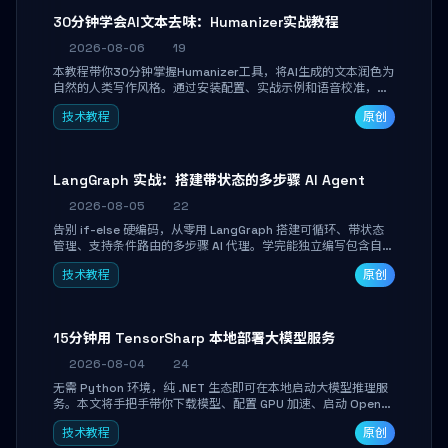
30分钟学会AI文本去味：Humanizer实战教程
2026-08-06
19
本教程带你30分钟掌握Humanizer工具，将AI生成的文本润色为
自然的人类写作风格。通过安装配置、实战示例和语音校准，让
你的内容告别AI痕迹，匹配个人写作习惯，适合内容创作者和技
技术教程
原创
术博主。
LangGraph 实战：搭建带状态的多步骤 AI Agent
2026-08-05
22
告别 if-else 硬编码，从零用 LangGraph 搭建可循环、带状态
管理、支持条件路由的多步骤 AI 代理。学完能独立编写包含自动
决策、工具调用和持久化状态的复杂工作流，并避开递归溢出、
技术教程
原创
状态丢失等常见坑点。
15分钟用 TensorSharp 本地部署大模型服务
2026-08-04
24
无需 Python 环境，纯 .NET 生态即可在本地启动大模型推理服
务。本文将手把手带你下载模型、配置 GPU 加速、启动 OpenAI
兼容 API，并在 C# 业务代码中无缝调用。数据不出网，零门槛
技术教程
原创
搞定本地 LLM 部署。