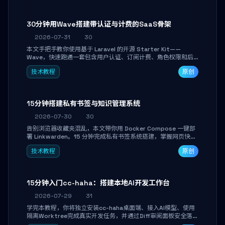
30分钟用Wave搭建带认证与计费的SaaS骨架
2026-07-31
30
本文手把手教你使用基于 Laravel 的开源 Starter Kit——
Wave，快速跑通一套包含用户认证、订阅计费、角色权限和后
台管理的完整 SaaS 骨架。附带 Stripe 测试支付对接与自定义
技术教程
原创
业务页面开发实战，助你省去重复基建时间，将精力聚焦于核心
产品打磨。
15分钟搭建私有书签与知识管理系统
2026-07-30
30
告别浏览器收藏夹混乱，本文带你用 Docker Compose 一键部
署 Linkwarden。15 分钟完成私有书签系统搭建，掌握网页快照
归档、高亮批注、分类管理与全文搜索。适合开发者与知识工作
技术教程
原创
者打造个人知识库，资料统一归档，随时检索。
15分钟入门cc-haha：搭建本地AI开发工作台
2026-07-29
31
学完本教程，你将独立安装cc-haha桌面端、接入AI模型、使用
隔离Worktree完成真实开发任务，并通过Diff审阅面板安全落地
AI代码改写。告别终端黑盒操作，让AI在沙箱环境中工作，你只