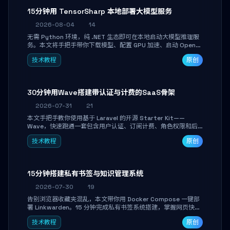
15分钟用 TensorSharp 本地部署大模型服务
2026-08-04
14
无需 Python 环境，纯 .NET 生态即可在本地启动大模型推理服
务。本文将手把手带你下载模型、配置 GPU 加速、启动 OpenAI
兼容 API，并在 C# 业务代码中无缝调用。数据不出网，零门槛
技术教程
原创
搞定本地 LLM 部署。
30分钟用Wave搭建带认证与计费的SaaS骨架
2026-07-31
21
本文手把手教你使用基于 Laravel 的开源 Starter Kit——
Wave，快速跑通一套包含用户认证、订阅计费、角色权限和后
台管理的完整 SaaS 骨架。附带 Stripe 测试支付对接与自定义
技术教程
原创
业务页面开发实战，助你省去重复基建时间，将精力聚焦于核心
产品打磨。
15分钟搭建私有书签与知识管理系统
2026-07-30
19
告别浏览器收藏夹混乱，本文带你用 Docker Compose 一键部
署 Linkwarden。15 分钟完成私有书签系统搭建，掌握网页快照
归档、高亮批注、分类管理与全文搜索。适合开发者与知识工作
技术教程
原创
者打造个人知识库，资料统一归档，随时检索。