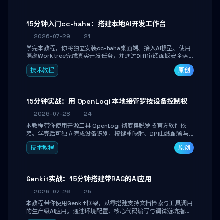
15分钟入门cc-haha：搭建本地AI开发工作台
2026-07-29
21
学完本教程，你将独立安装cc-haha桌面端、接入AI模型、使用
隔离Worktree完成真实开发任务，并通过Diff审阅面板安全落地
AI代码改写。告别终端黑盒操作，让AI在沙箱环境中工作，你只
技术教程
原创
做审阅和决策。
15分钟实战：用 OpenLogi 本地接管罗技设备控制权
2026-07-28
24
本教程带你使用开源工具 OpenLogi 彻底摆脱罗技官方软件依
赖。学完后可独立完成设备识别、按键重映射、DPI曲线配置与
SmartShift调节，实现完全离线控制，保护隐私并释放硬件性
技术教程
原创
能。
Genkit实战：15分钟搭建带RAG的AI应用
2026-07-26
25
本教程带你使用Genkit框架，从零搭建支持文档检索与工具调用
的生产级AI应用。通过环境配置、核心代码编写与调试避坑指
南，学完即可掌握多模型切换、RAG管道构建及函数调用注册，