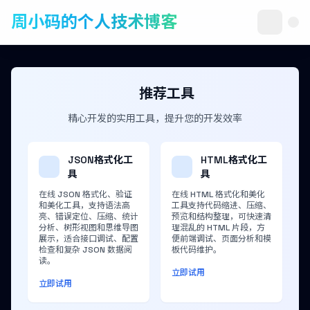
周小码的个人技术博客
推荐工具
精心开发的实用工具，提升您的开发效率
JSON格式化工
HTML格式化工
具
具
在线 JSON 格式化、验证
在线 HTML 格式化和美化
和美化工具，支持语法高
工具支持代码缩进、压缩、
亮、错误定位、压缩、统计
预览和结构整理，可快速清
分析、树形视图和思维导图
理混乱的 HTML 片段，方
展示，适合接口调试、配置
便前端调试、页面分析和模
检查和复杂 JSON 数据阅
板代码维护。
读。
立即试用
立即试用