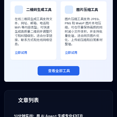
二维码生成工具
图片压缩工具
在线二维码生成工具支持文
图片压缩工具支持 JPEG、
本、网址、邮箱、电话和
PNG 和 WebP 图片本地压
WiFi 等内容类型，可快速
缩，可在尽量保持画质的同
生成高质量二维码并调整尺
时减小文件体积，并支持批
寸和纠错级别，适合分享链
量处理，适合网页图片优
接、联系方式和无线网络信
化、上传前压缩和日常素材
息。
整理。
立即试用
立即试用
查看全部工具
文章列表
10分钟实战：用 AI Agent 生成专业幻灯片