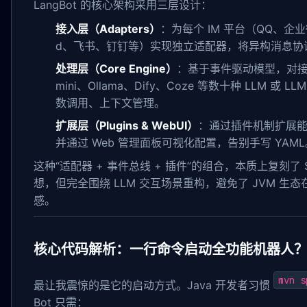
LangBot 的核心架构采用三层设计：
接入层（Adapters）
：为每个 IM 平台（QQ、企业微信
d、飞书、钉钉等）实现独立适配器，将异构消息协
处理层（Core Engine）
：基于事件驱动模型，对接 Op
mini、Ollama、Dify、Coze 等数十种 LLM 或 L
数调用、上下文管理。
扩展层（Plugins & WebUI）
：通过插件机制扩展能
并通过 Web 管理面板可视化配置，告别手写 YAML
这种“适配器 + 事件总线 + 插件”的组合，本质上复刻了 S
想，但完全围绕 LLM 交互场景重构，避免了 JVM 生态
感。
核心代码解析：一行命令启动全功能机器人
mvn s
最让我震惊的是它的启动方式。Java 开发者习惯
Bot 只需：