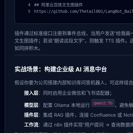
## 阿里云百炼文生图插件

https://github.com/Thetail001/LangBot_Bai
插件通过标准接口注册到事件总线，当用户发送“给我画
文生图插件；若说“朗读这段文字”，则触发 TTS 插件
如同拼积木。
实战场景：构建企业级 AI 消息中台
假设你要为公司搭建内部知识库问答机器人，可这样组
接入层
：同时启用企业微信和飞书适配器；
qwen2:7b
模型层
：配置 Ollama 本地运行
，避免
插件层
：集成 RAG 插件，连接 Confluence 或 No
工作流
：通过 n8n 插件实现“用户提问 → 查询数据