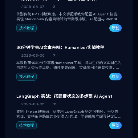
2026-08-07
3
告别传统 PPT 排版焦虑。本文手把手教你配置 AI Agent 技能，
实现 Markdown 内容自动转为带高级排版、AI 配图与 WebGL
运行时的 HTML 幻灯片。只需专注内容，10 分钟即可产出可投
技术教程
原创
屏的专业级演示文稿。
30分钟学会AI文本去味：Humanizer实战教程
2026-08-06
7
本教程带你30分钟掌握Humanizer工具，将AI生成的文本润色为
自然的人类写作风格。通过安装配置、实战示例和语音校准，让
你的内容告别AI痕迹，匹配个人写作习惯，适合内容创作者和技
技术教程
原创
术博主。
LangGraph 实战：搭建带状态的多步骤 AI Agent
2026-08-05
11
告别 if-else 硬编码，从零用 LangGraph 搭建可循环、带状态
管理、支持条件路由的多步骤 AI 代理。学完能独立编写包含自动
决策、工具调用和持久化状态的复杂工作流，并避开递归溢出、
技术教程
原创
状态丢失等常见坑点。