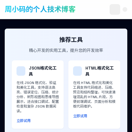
周小码的个人技术博客
推荐工具
精心开发的实用工具，提升您的开发效率
JSON格式化工
HTML格式化工
具
具
在线 JSON 格式化、验证
在线 HTML 格式化和美化
和美化工具，支持语法高
工具支持代码缩进、压缩、
亮、错误定位、压缩、统计
预览和结构整理，可快速清
分析、树形视图和思维导图
理混乱的 HTML 片段，方
展示，适合接口调试、配置
便前端调试、页面分析和模
检查和复杂 JSON 数据阅
板代码维护。
读。
立即试用
立即试用