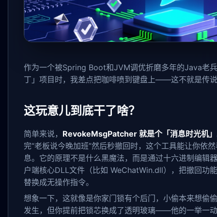
作为一个被Spring Boot和JVM调优折磨多年的Jav
丁」项目时，我差点把咖啡喷到键盘上——这不就是传
这玩意儿到底干了啥？
简单来说，
RevokeMsgPatcher 就是个「消息时光机」
完“老板说今晚加班”然后秒撤回时，这个工具能让你依
息。它的原理不是什么黑魔法，而是通过十六进制编辑器直
户端核心DLL文件（比如 WeChatWin.dll），把撤
替换成无操作指令。
想象一下，这就像是你家门锁有个后门，小偷本来想偷
发生，但你提前把锁芯换成了透明玻璃——他的一举一