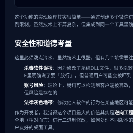
这个功能的实现原理其实很简单——通过创建多个微信
例限制。虽然技术上不算复杂，但集成到同一个工具里
安全性和道德考量
这里必须泼点冷水。虽然技术上很酷，但有几个坑需要
杀毒软件误报
：因为修改了系统DLL文件，很多杀软
E里明确说了要「放行」，但普通用户可能会被吓到
账号风险
：理论上，腾讯可以检测到客户端被篡改
但风险是存在的
法律灰色地带
：修改他人软件的行为在某些地区可
作为开发者，我觉得这个项目最大的价值其实是
逆向工
全地（相对而言）进行二进制修改，如何处理不同版本
户友好的桌面工具。