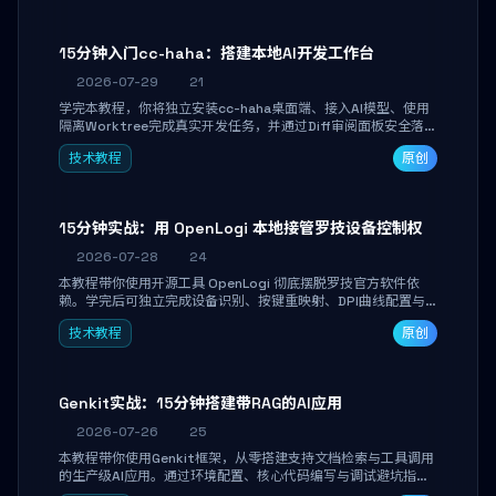
15分钟入门cc-haha：搭建本地AI开发工作台
2026-07-29
21
学完本教程，你将独立安装cc-haha桌面端、接入AI模型、使用
隔离Worktree完成真实开发任务，并通过Diff审阅面板安全落地
AI代码改写。告别终端黑盒操作，让AI在沙箱环境中工作，你只
技术教程
原创
做审阅和决策。
15分钟实战：用 OpenLogi 本地接管罗技设备控制权
2026-07-28
24
本教程带你使用开源工具 OpenLogi 彻底摆脱罗技官方软件依
赖。学完后可独立完成设备识别、按键重映射、DPI曲线配置与
SmartShift调节，实现完全离线控制，保护隐私并释放硬件性
技术教程
原创
能。
Genkit实战：15分钟搭建带RAG的AI应用
2026-07-26
25
本教程带你使用Genkit框架，从零搭建支持文档检索与工具调用
的生产级AI应用。通过环境配置、核心代码编写与调试避坑指
南，学完即可掌握多模型切换、RAG管道构建及函数调用注册，