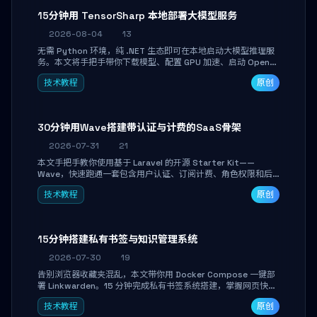
15分钟用 TensorSharp 本地部署大模型服务
2026-08-04
13
无需 Python 环境，纯 .NET 生态即可在本地启动大模型推理服
务。本文将手把手带你下载模型、配置 GPU 加速、启动 OpenAI
兼容 API，并在 C# 业务代码中无缝调用。数据不出网，零门槛
技术教程
原创
搞定本地 LLM 部署。
30分钟用Wave搭建带认证与计费的SaaS骨架
2026-07-31
21
本文手把手教你使用基于 Laravel 的开源 Starter Kit——
Wave，快速跑通一套包含用户认证、订阅计费、角色权限和后
台管理的完整 SaaS 骨架。附带 Stripe 测试支付对接与自定义
技术教程
原创
业务页面开发实战，助你省去重复基建时间，将精力聚焦于核心
产品打磨。
15分钟搭建私有书签与知识管理系统
2026-07-30
19
告别浏览器收藏夹混乱，本文带你用 Docker Compose 一键部
署 Linkwarden。15 分钟完成私有书签系统搭建，掌握网页快照
归档、高亮批注、分类管理与全文搜索。适合开发者与知识工作
技术教程
原创
者打造个人知识库，资料统一归档，随时检索。