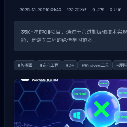
2025-12-20T10:01:40
122 次阅读
0 点赞
0 评论
35K+星的C#项目，通过十六进制编辑技术实现微
能，是逆向工程的绝佳学习范本。
#防撤回
#逆向工程
#C#
#Windows工具
#即