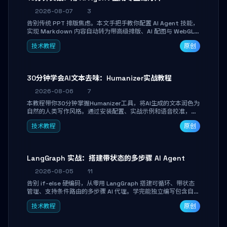
2026-08-07
3
告别传统 PPT 排版焦虑。本文手把手教你配置 AI Agent 技能，
实现 Markdown 内容自动转为带高级排版、AI 配图与 WebGL
运行时的 HTML 幻灯片。只需专注内容，10 分钟即可产出可投
技术教程
原创
屏的专业级演示文稿。
30分钟学会AI文本去味：Humanizer实战教程
2026-08-06
7
本教程带你30分钟掌握Humanizer工具，将AI生成的文本润色为
自然的人类写作风格。通过安装配置、实战示例和语音校准，让
你的内容告别AI痕迹，匹配个人写作习惯，适合内容创作者和技
技术教程
原创
术博主。
LangGraph 实战：搭建带状态的多步骤 AI Agent
2026-08-05
11
告别 if-else 硬编码，从零用 LangGraph 搭建可循环、带状态
管理、支持条件路由的多步骤 AI 代理。学完能独立编写包含自动
决策、工具调用和持久化状态的复杂工作流，并避开递归溢出、
技术教程
原创
状态丢失等常见坑点。