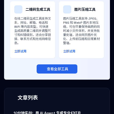
二维码生成工具
图片压缩工具
在线二维码生成工具支持文
图片压缩工具支持 JPEG、
本、网址、邮箱、电话和
PNG 和 WebP 图片本地压
WiFi 等内容类型，可快速
缩，可在尽量保持画质的同
生成高质量二维码并调整尺
时减小文件体积，并支持批
寸和纠错级别，适合分享链
量处理，适合网页图片优
接、联系方式和无线网络信
化、上传前压缩和日常素材
息。
整理。
立即试用
立即试用
查看全部工具
文章列表
10分钟实战：用 AI Agent 生成专业幻灯片