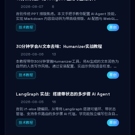
2026-08-07
8
告别传统 PPT 排版焦虑。本文手把手教你配置 AI Agent 技能，
实现 Markdown 内容自动转为带高级排版、AI 配图与 WebGL
运行时的 HTML 幻灯片。只需专注内容，10 分钟即可产出可投
技术教程
原创
屏的专业级演示文稿。
30分钟学会AI文本去味：Humanizer实战教程
2026-08-06
13
本教程带你30分钟掌握Humanizer工具，将AI生成的文本润色为
自然的人类写作风格。通过安装配置、实战示例和语音校准，让
你的内容告别AI痕迹，匹配个人写作习惯，适合内容创作者和技
技术教程
原创
术博主。
LangGraph 实战：搭建带状态的多步骤 AI Agent
2026-08-05
16
告别 if-else 硬编码，从零用 LangGraph 搭建可循环、带状态
管理、支持条件路由的多步骤 AI 代理。学完能独立编写包含自动
决策、工具调用和持久化状态的复杂工作流，并避开递归溢出、
技术教程
原创
状态丢失等常见坑点。