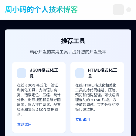
周小码的个人技术博客
推荐工具
精心开发的实用工具，提升您的开发效率
JSON格式化工
HTML格式化工
具
具
在线 JSON 格式化、验证
在线 HTML 格式化和美化
和美化工具，支持语法高
工具支持代码缩进、压缩、
亮、错误定位、压缩、统计
预览和结构整理，可快速清
分析、树形视图和思维导图
理混乱的 HTML 片段，方
展示，适合接口调试、配置
便前端调试、页面分析和模
检查和复杂 JSON 数据阅
板代码维护。
读。
立即试用
立即试用