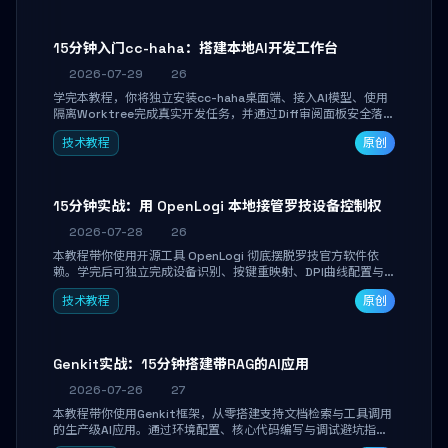
15分钟入门cc-haha：搭建本地AI开发工作台
2026-07-29
26
学完本教程，你将独立安装cc-haha桌面端、接入AI模型、使用
隔离Worktree完成真实开发任务，并通过Diff审阅面板安全落地
AI代码改写。告别终端黑盒操作，让AI在沙箱环境中工作，你只
技术教程
原创
做审阅和决策。
15分钟实战：用 OpenLogi 本地接管罗技设备控制权
2026-07-28
26
本教程带你使用开源工具 OpenLogi 彻底摆脱罗技官方软件依
赖。学完后可独立完成设备识别、按键重映射、DPI曲线配置与
SmartShift调节，实现完全离线控制，保护隐私并释放硬件性
技术教程
原创
能。
Genkit实战：15分钟搭建带RAG的AI应用
2026-07-26
27
本教程带你使用Genkit框架，从零搭建支持文档检索与工具调用
的生产级AI应用。通过环境配置、核心代码编写与调试避坑指
南，学完即可掌握多模型切换、RAG管道构建及函数调用注册，