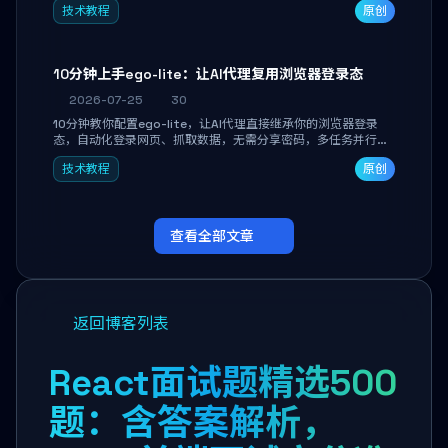
技术教程
原创
独立开发高效AI智能体。
10分钟上手ego-lite：让AI代理复用浏览器登录态
2026-07-25
30
10分钟教你配置ego-lite，让AI代理直接继承你的浏览器登录
态，自动化登录网页、抓取数据，无需分享密码，多任务并行不
干扰日常使用。
技术教程
原创
查看全部文章
返回博客列表
React面试题精选500
题：含答案解析，