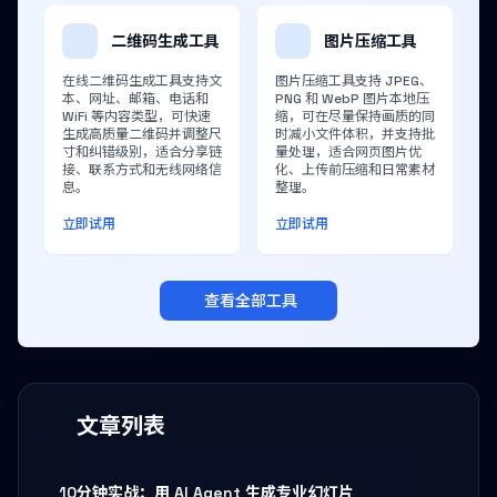
二维码生成工具
图片压缩工具
在线二维码生成工具支持文
图片压缩工具支持 JPEG、
本、网址、邮箱、电话和
PNG 和 WebP 图片本地压
WiFi 等内容类型，可快速
缩，可在尽量保持画质的同
生成高质量二维码并调整尺
时减小文件体积，并支持批
寸和纠错级别，适合分享链
量处理，适合网页图片优
接、联系方式和无线网络信
化、上传前压缩和日常素材
息。
整理。
立即试用
立即试用
查看全部工具
文章列表
10分钟实战：用 AI Agent 生成专业幻灯片