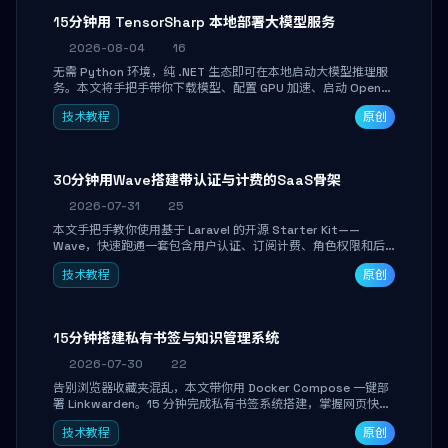
15分钟用 TensorSharp 本地部署大模型服务
2026-08-04
16
无需 Python 环境，纯 .NET 生态即可在本地启动大模型推理服
务。本文将手把手带你下载模型、配置 GPU 加速、启动 OpenAI
兼容 API，并在 C# 业务代码中无缝调用。数据不出网，零门槛
技术教程
原创
搞定本地 LLM 部署。
30分钟用Wave搭建带认证与计费的SaaS骨架
2026-07-31
25
本文手把手教你使用基于 Laravel 的开源 Starter Kit——
Wave，快速跑通一套包含用户认证、订阅计费、角色权限和后
台管理的完整 SaaS 骨架。附带 Stripe 测试支付对接与自定义
技术教程
原创
业务页面开发实战，助你省去重复基建时间，将精力聚焦于核心
产品打磨。
15分钟搭建私有书签与知识管理系统
2026-07-30
22
告别浏览器收藏夹混乱，本文带你用 Docker Compose 一键部
署 Linkwarden。15 分钟完成私有书签系统搭建，掌握网页快照
归档、高亮批注、分类管理与全文搜索。适合开发者与知识工作
技术教程
原创
者打造个人知识库，资料统一归档，随时检索。