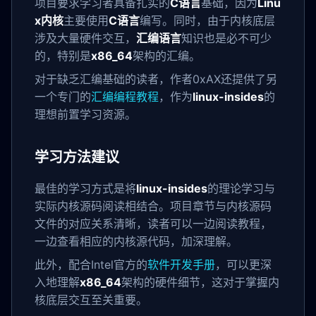
项目要求学习者具备扎实的
C语言
基础，因为
Linu
x内核
主要使用
C语言
编写。同时，由于内核底层
涉及大量硬件交互，
汇编语言
知识也是必不可少
的，特别是
x86_64
架构的汇编。
对于缺乏汇编基础的读者，作者0xAX还提供了另
一个专门的
汇编编程教程
，作为
linux-insides
的
理想前置学习资源。
学习方法建议
最佳的学习方式是将
linux-insides
的理论学习与
实际内核源码阅读相结合。项目章节与内核源码
文件的对应关系清晰，读者可以一边阅读教程，
一边查看相应的内核源代码，加深理解。
此外，配合Intel官方的
软件开发手册
，可以更深
入地理解
x86_64
架构的硬件细节，这对于掌握内
核底层交互至关重要。