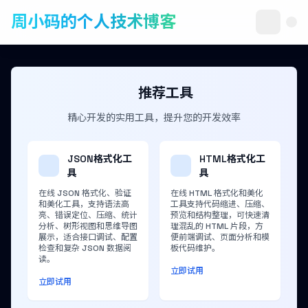
周小码的个人技术博客
推荐工具
精心开发的实用工具，提升您的开发效率
JSON格式化工
HTML格式化工
具
具
在线 JSON 格式化、验证
在线 HTML 格式化和美化
和美化工具，支持语法高
工具支持代码缩进、压缩、
亮、错误定位、压缩、统计
预览和结构整理，可快速清
分析、树形视图和思维导图
理混乱的 HTML 片段，方
展示，适合接口调试、配置
便前端调试、页面分析和模
检查和复杂 JSON 数据阅
板代码维护。
读。
立即试用
立即试用