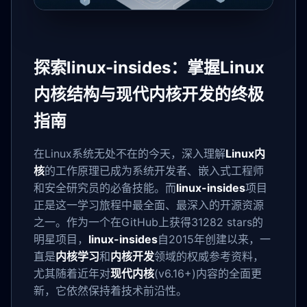
探索linux-insides：掌握Linux
内核结构与现代内核开发的终极
指南
在Linux系统无处不在的今天，深入理解
Linux内
核
的工作原理已成为系统开发者、嵌入式工程师
和安全研究员的必备技能。而
linux-insides
项目
正是这一学习旅程中最全面、最深入的开源资源
之一。作为一个在GitHub上获得31282 stars的
明星项目，
linux-insides
自2015年创建以来，一
直是
内核学习
和
内核开发
领域的权威参考资料，
尤其随着近年对
现代内核
(v6.16+)内容的全面更
新，它依然保持着技术前沿性。