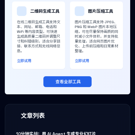
二维码生成工具
图片压缩工具
在线二维码生成工具支持文
图片压缩工具支持 JPEG、
本、网址、邮箱、电话和
PNG 和 WebP 图片本地压
WiFi 等内容类型，可快速
缩，可在尽量保持画质的同
生成高质量二维码并调整尺
时减小文件体积，并支持批
寸和纠错级别，适合分享链
量处理，适合网页图片优
接、联系方式和无线网络信
化、上传前压缩和日常素材
息。
整理。
立即试用
立即试用
查看全部工具
文章列表
10分钟实战：用 AI Agent 生成专业幻灯片