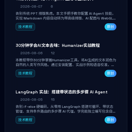
2026-08-07
6
告别传统 PPT 排版焦虑。本文手把手教你配置 AI Agent 技能，
实现 Markdown 内容自动转为带高级排版、AI 配图与 WebGL
运行时的 HTML 幻灯片。只需专注内容，10 分钟即可产出可投
技术教程
原创
屏的专业级演示文稿。
30分钟学会AI文本去味：Humanizer实战教程
2026-08-06
12
本教程带你30分钟掌握Humanizer工具，将AI生成的文本润色为
自然的人类写作风格。通过安装配置、实战示例和语音校准，让
你的内容告别AI痕迹，匹配个人写作习惯，适合内容创作者和技
技术教程
原创
术博主。
LangGraph 实战：搭建带状态的多步骤 AI Agent
2026-08-05
15
告别 if-else 硬编码，从零用 LangGraph 搭建可循环、带状态
管理、支持条件路由的多步骤 AI 代理。学完能独立编写包含自动
决策、工具调用和持久化状态的复杂工作流，并避开递归溢出、
技术教程
原创
状态丢失等常见坑点。