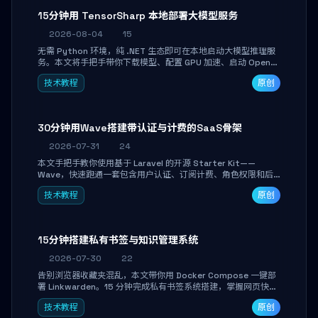
15分钟用 TensorSharp 本地部署大模型服务
2026-08-04
15
无需 Python 环境，纯 .NET 生态即可在本地启动大模型推理服
务。本文将手把手带你下载模型、配置 GPU 加速、启动 OpenAI
兼容 API，并在 C# 业务代码中无缝调用。数据不出网，零门槛
技术教程
原创
搞定本地 LLM 部署。
30分钟用Wave搭建带认证与计费的SaaS骨架
2026-07-31
24
本文手把手教你使用基于 Laravel 的开源 Starter Kit——
Wave，快速跑通一套包含用户认证、订阅计费、角色权限和后
台管理的完整 SaaS 骨架。附带 Stripe 测试支付对接与自定义
技术教程
原创
业务页面开发实战，助你省去重复基建时间，将精力聚焦于核心
产品打磨。
15分钟搭建私有书签与知识管理系统
2026-07-30
22
告别浏览器收藏夹混乱，本文带你用 Docker Compose 一键部
署 Linkwarden。15 分钟完成私有书签系统搭建，掌握网页快照
归档、高亮批注、分类管理与全文搜索。适合开发者与知识工作
技术教程
原创
者打造个人知识库，资料统一归档，随时检索。