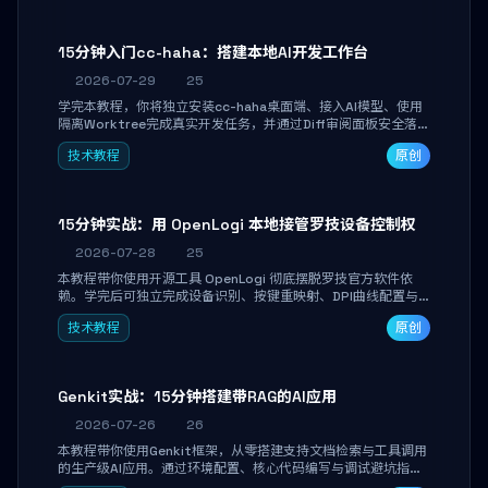
15分钟入门cc-haha：搭建本地AI开发工作台
2026-07-29
25
学完本教程，你将独立安装cc-haha桌面端、接入AI模型、使用
隔离Worktree完成真实开发任务，并通过Diff审阅面板安全落地
AI代码改写。告别终端黑盒操作，让AI在沙箱环境中工作，你只
技术教程
原创
做审阅和决策。
15分钟实战：用 OpenLogi 本地接管罗技设备控制权
2026-07-28
25
本教程带你使用开源工具 OpenLogi 彻底摆脱罗技官方软件依
赖。学完后可独立完成设备识别、按键重映射、DPI曲线配置与
SmartShift调节，实现完全离线控制，保护隐私并释放硬件性
技术教程
原创
能。
Genkit实战：15分钟搭建带RAG的AI应用
2026-07-26
26
本教程带你使用Genkit框架，从零搭建支持文档检索与工具调用
的生产级AI应用。通过环境配置、核心代码编写与调试避坑指
南，学完即可掌握多模型切换、RAG管道构建及函数调用注册，