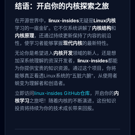
结语：开启你的内核探索之旅
在开源世界中，
linux-insides
无疑是
Linux内核
学习的一座金矿。它不仅系统讲解了
内核结构
和
内核原理
，还通过持续更新保持了内容的前沿
性，使学习者能够掌握
现代内核
的最新特性。
无论你是希望进入
内核开发
领域的新人，还是想
加深系统理解的资深开发者，
linux-insides
都能
为你提供宝贵的知识资源。通过这个项目，你将
能够真正看透Linux系统的"五脏六腑"，从使用者
蜕变为理解者和创造者。
立即访问
linux-insides GitHub仓库
，开启你的
内
核学习
之旅吧！随着内核的不断演进，这份知识
投资将持续为你的技术成长带来回报。