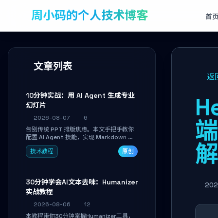
周小码的个人技术博客
首
文章列表
返
10分钟实战：用 AI Agent 生成专业
H
幻灯片
2026-08-07
6
告别传统 PPT 排版焦虑。本文手把手教你
配置 AI Agent 技能，实现 Markdown 内
容自动转为带高级排版、AI 配图与 WebGL
技术教程
原创
运行时的 HTML 幻灯片。只需专注内容，
10 分钟即可产出可投屏的专业级演示文
稿。
30分钟学会AI文本去味：Humanizer
202
实战教程
2026-08-06
12
本教程带你30分钟掌握Humanizer工具，