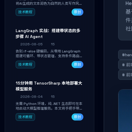
H
将AI生成的文本润色为自然的人类写作风
格。通过安装配置、实战示例和语音校准，
基
技术教程
原创
让你的内容告别AI痕迹，匹配个人写作习
惯，适合内容创作者和技术博主。
件
社
LangGraph 实战：搭建带状态的多
步骤 AI Agent
2026-08-05
15
告别 if-else 硬编码，从零用 LangGraph
#her
搭建可循环、带状态管理、支持条件路由的
多步骤 AI 代理。学完能独立编写包含自动
技术教程
原创
# 
决策、工具调用和持久化状态的复杂工作
流，并避开递归溢出、状态丢失等常见坑
# 
点。
15分钟用 TensorSharp 本地部署大
模型服务
2026-08-04
15
无需 Python 环境，纯 .NET 生态即可在本
地启动大模型推理服务。本文将手把手带你
下载模型、配置 GPU 加速、启动 OpenAI
技术教程
原创
兼容 API，并在 C# 业务代码中无缝调用。
数据不出网，零门槛搞定本地 LLM 部署。