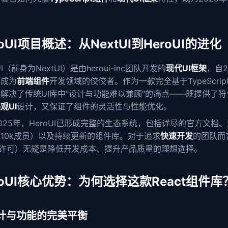
roUI项目概述：从NextUI到HeroUI的进化
UI（前身为NextUI）是由heroui-inc团队开发的
现代UI框架
，自2
已成为
前端组件
开发领域的佼佼者。作为一款完全基于TypeScrip
解决了传统UI库中"设计与功能难以兼顾"的痛点——既提供了符合A
观UI
设计，又保证了组件的灵活性与性能优化。
025年，HeroUI已形成完整的生态系统，包括详尽的官方文档、活
10k成员）以及持续更新的组件库。对于追求
快速开发
的团队而
T许可）无疑是降低开发成本、提升产品质量的理想选择。
roUI核心优势：为何选择这款React组件库
 设计与功能的完美平衡