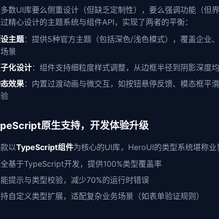
多数UI库要么侧重设计（但缺乏定制性），要么强调功能（但界面
通过精心设计的主题系统与组件API，实现了两者的平衡：
预设主题
：提供5种官方主题（包括深色/浅色模式），覆盖企业
用场景
原子化设计
：组件支持细粒度样式调整，从边框半径到阴影深度均可
动态效果
：内置过渡动画与微交互，如按钮悬停反馈、模态框平
体验
TypeScript原生支持，开发体验升级
一款以
TypeScript组件
为核心的UI库，HeroUI的类型系统堪称
全基于TypeScript开发，提供100%类型覆盖率
智能提示与类型校验，减少70%的运行时错误
支持自定义类型扩展，适配复杂业务场景（如表单验证规则）