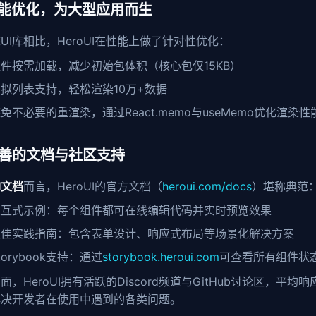
 性能优化，为大型应用而生
UI库相比，HeroUI在性能上做了针对性优化：
件按需加载，减少初始包体积（核心包仅15KB）
拟列表支持，轻松渲染10万+数据
免不必要的重渲染，通过React.memo与useMemo优化渲染性
 完善的文档与社区支持
I文档
而言，HeroUI的官方文档（
heroui.com/docs
）堪称典范
交互式示例：每个组件都可在线编辑代码并实时预览效果
最佳实践指南：包含表单设计、响应式布局等场景化解决方案
torybook支持：通过
storybook.heroui.com
可查看所有组件状
面，HeroUI拥有活跃的Discord频道与GitHub讨论区，平均
解决开发者在使用中遇到的各类问题。