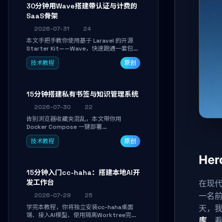
30分钟用Wave搭建带认证与计费的
SaaS骨架
2026-07-31
24
本文手把手教你使用基于 Laravel 的开源
Starter Kit——Wave，快速跑通一套包含
用户认证、订阅计费、角色权限和后台管理
技术教程
原创
的完整 SaaS 骨架。附带 Stripe 测试支付
对接与自定义业务页面开发实战，助你省去
重复基建时间，将精力聚焦于核心产品打
磨。
15分钟搭建私有书签与知识管理系统
2026-07-30
22
告别浏览器收藏夹混乱，本文带你用
Docker Compose 一键部署
Linkwarden。15 分钟完成私有书签系统搭
技术教程
原创
建，掌握网页快照归档、高亮批注、分类管
理与全文搜索。适合开发者与知识工作者打
He
造个人知识库，资料统一归档，随时检索。
15分钟入门cc-haha：搭建本地AI开
发工作台
在现代
一名
2026-07-29
25
学完本教程，你将独立安装cc-haha桌面
天，
端、接入AI模型、使用隔离Worktree完成
库
，