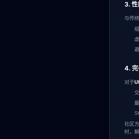
3.
与传统
组
虚
避
4.
对于
U
S
社区方
时，