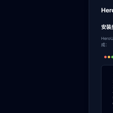
He
安装步
Hero
成：