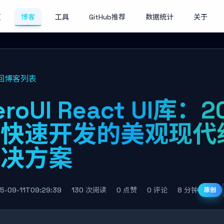
页
博客
工具
GitHub推荐
数据统计
关于
回博客列表
eroUI React UI库：
端快速开发的美观现代
解决方案
5-09-11T09:29:39
130 次阅读
0 点赞
0 评论
8 分钟
原创