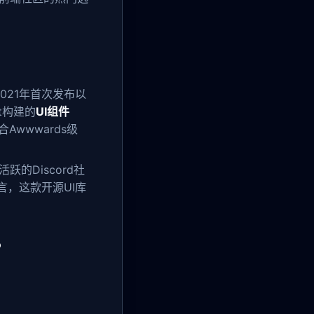
021年首次发布以
t构建的
UI组件
wwwards级
跃的Discord社
言，这款开源UI库
？