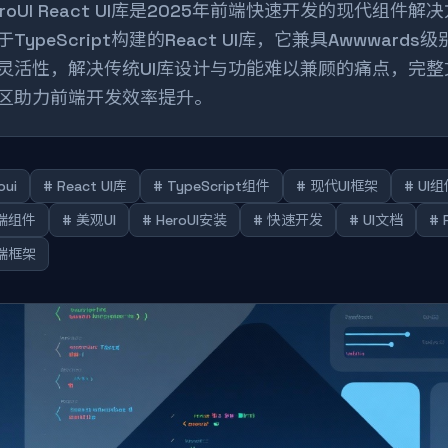
eroUI React UI库是2025年前端快速开发的现代组件
于TypeScript构建的React UI库，它兼具Awwwards
灵活性，解决传统UI库设计与功能难以兼顾的痛点，完整
区助力前端开发效率提升。
oui
# React UI库
# TypeScript组件
# 现代UI框架
# UI
前端组件
# 美观UI
# HeroUI安装
# 快速开发
# UI文档
# 
前端框架