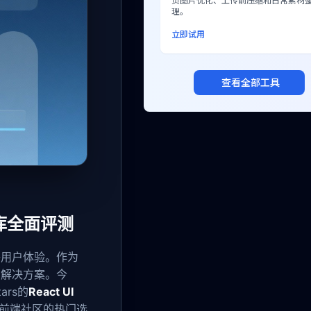
页图片优化、上传前压缩和日常素材
理。
立即试用
查看全部工具
I库全面评测
终用户体验。作为
的解决方案。今
ars的
React UI
年前端社区的热门选