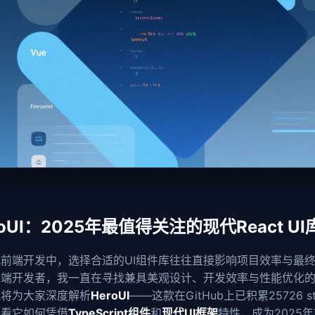
roUI：2025年最值得关注的现代React U
前端开发中，选择合适的UI组件库往往直接影响项目效率与最
前端开发者，我一直在寻找兼具美观设计、开发效率与性能优化
我将为大家深度解析
HeroUI
——这款在GitHub上已积累25726 st
看看它如何凭借
TypeScript组件
和
现代UI框架
特性，成为2025