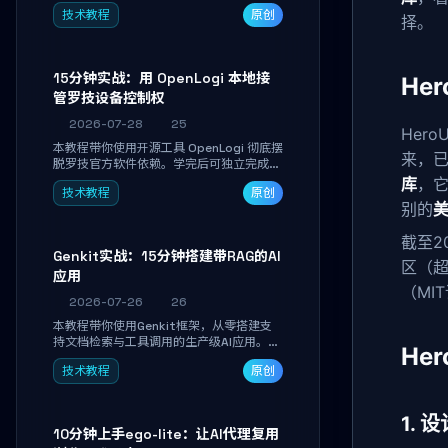
真实开发任务，并通过Diff审阅面板安全落
技术教程
原创
地AI代码改写。告别终端黑盒操作，让AI在
择。
沙箱环境中工作，你只做审阅和决策。
15分钟实战：用 OpenLogi 本地接
He
管罗技设备控制权
2026-07-28
25
Hero
本教程带你使用开源工具 OpenLogi 彻底摆
来，
脱罗技官方软件依赖。学完后可独立完成设
备识别、按键重映射、DPI曲线配置与
库
，它
技术教程
原创
SmartShift调节，实现完全离线控制，保
别的
美
护隐私并释放硬件性能。
截至2
Genkit实战：15分钟搭建带RAG的AI
区（超
应用
（MI
2026-07-26
26
本教程带你使用Genkit框架，从零搭建支
持文档检索与工具调用的生产级AI应用。通
He
过环境配置、核心代码编写与调试避坑指
技术教程
原创
南，学完即可掌握多模型切换、RAG管道构
建及函数调用注册，独立开发高效AI智能
体。
1.
10分钟上手ego-lite：让AI代理复用