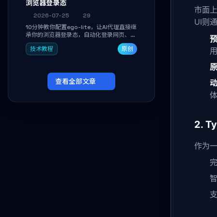
浏览器登录态
市面上
2026-07-25
29
UI则
10分钟教你配置ego-lite，让AI代理直接继
承你的浏览器登录态，自动化登录网页、抓
取数据，无需分享密码，多任务并行不干扰
技术教程
原创
日常使用。
查看全部文章
2. 
作为
完