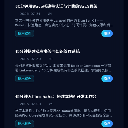
30分钟用Wave搭建带认证与计费的SaaS骨架
2026-07-31
21
本文手把手教你使用基于 Laravel 的开源 Starter Kit——
Wave，快速跑通一套包含用户认证、订阅计费、角色权限和后
台管理的完整 SaaS 骨架。附带 Stripe 测试支付对接与自定义
技术教程
原创
业务页面开发实战，助你省去重复基建时间，将精力聚焦于核心
产品打磨。
15分钟搭建私有书签与知识管理系统
2026-07-30
19
告别浏览器收藏夹混乱，本文带你用 Docker Compose 一键部
署 Linkwarden。15 分钟完成私有书签系统搭建，掌握网页快照
归档、高亮批注、分类管理与全文搜索。适合开发者与知识工作
技术教程
原创
者打造个人知识库，资料统一归档，随时检索。
15分钟入门cc-haha：搭建本地AI开发工作台
2026-07-29
21
学完本教程，你将独立安装cc-haha桌面端、接入AI模型、使用
隔离Worktree完成真实开发任务，并通过Diff审阅面板安全落地
AI代码改写。告别终端黑盒操作，让AI在沙箱环境中工作，你只
技术教程
原创
做审阅和决策。