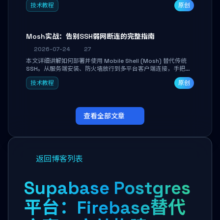
技术教程
原创
Mosh实战：告别SSH弱网断连的完整指南
2026-07-24
27
本文详细讲解如何部署并使用 Mobile Shell (Mosh) 替代传统
SSH。从服务端安装、防火墙放行到多平台客户端连接，手把手
带你掌握本地回显、连接漫游与断线自动恢复等核心功能。彻底
技术教程
原创
解决高铁、移动网络等弱网场景下 SSH 频繁掉线、会话丢失的痛
点，实现稳定高效的远程服务器管理。
查看全部文章
返回博客列表
Supabase Postgres
平台：Firebase替代