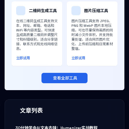
二维码生成工具
图片压缩工具
在线二维码生成工具支持文
图片压缩工具支持 JPEG、
本、网址、邮箱、电话和
PNG 和 WebP 图片本地压
WiFi 等内容类型，可快速
缩，可在尽量保持画质的同
生成高质量二维码并调整尺
时减小文件体积，并支持批
寸和纠错级别，适合分享链
量处理，适合网页图片优
接、联系方式和无线网络信
化、上传前压缩和日常素材
息。
整理。
立即试用
立即试用
查看全部工具
文章列表
30分钟学会AI文本去味：Humanizer实战教程