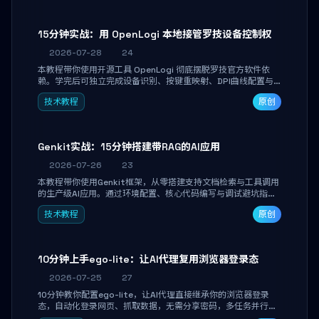
15分钟实战：用 OpenLogi 本地接管罗技设备控制权
2026-07-28
24
本教程带你使用开源工具 OpenLogi 彻底摆脱罗技官方软件依
赖。学完后可独立完成设备识别、按键重映射、DPI曲线配置与
SmartShift调节，实现完全离线控制，保护隐私并释放硬件性
技术教程
原创
能。
Genkit实战：15分钟搭建带RAG的AI应用
2026-07-26
23
本教程带你使用Genkit框架，从零搭建支持文档检索与工具调用
的生产级AI应用。通过环境配置、核心代码编写与调试避坑指
南，学完即可掌握多模型切换、RAG管道构建及函数调用注册，
技术教程
原创
独立开发高效AI智能体。
10分钟上手ego-lite：让AI代理复用浏览器登录态
2026-07-25
27
10分钟教你配置ego-lite，让AI代理直接继承你的浏览器登录
态，自动化登录网页、抓取数据，无需分享密码，多任务并行不
干扰日常使用。