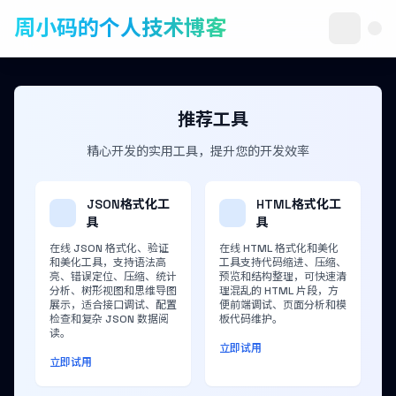
周小码的个人技术博客
推荐工具
精心开发的实用工具，提升您的开发效率
JSON格式化工
HTML格式化工
具
具
在线 JSON 格式化、验证
在线 HTML 格式化和美化
和美化工具，支持语法高
工具支持代码缩进、压缩、
亮、错误定位、压缩、统计
预览和结构整理，可快速清
分析、树形视图和思维导图
理混乱的 HTML 片段，方
展示，适合接口调试、配置
便前端调试、页面分析和模
检查和复杂 JSON 数据阅
板代码维护。
读。
立即试用
立即试用