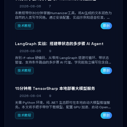
2026-08-06
7
本教程带你30分钟掌握Humanizer工具，将AI生成的文本润色为
自然的人类写作风格。通过安装配置、实战示例和语音校准，让
你的内容告别AI痕迹，匹配个人写作习惯，适合内容创作者和技
技术教程
原创
术博主。
LangGraph 实战：搭建带状态的多步骤 AI Agent
2026-08-05
9
告别 if-else 硬编码，从零用 LangGraph 搭建可循环、带状态
管理、支持条件路由的多步骤 AI 代理。学完能独立编写包含自动
决策、工具调用和持久化状态的复杂工作流，并避开递归溢出、
技术教程
原创
状态丢失等常见坑点。
15分钟用 TensorSharp 本地部署大模型服务
2026-08-04
9
无需 Python 环境，纯 .NET 生态即可在本地启动大模型推理服
务。本文将手把手带你下载模型、配置 GPU 加速、启动 OpenAI
兼容 API，并在 C# 业务代码中无缝调用。数据不出网，零门槛
技术教程
原创
搞定本地 LLM 部署。