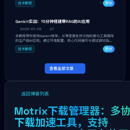
技术教程
原创
能。
Genkit实战：15分钟搭建带RAG的AI应用
2026-07-26
27
本教程带你使用Genkit框架，从零搭建支持文档检索与工具调用
的生产级AI应用。通过环境配置、核心代码编写与调试避坑指
南，学完即可掌握多模型切换、RAG管道构建及函数调用注册，
技术教程
原创
独立开发高效AI智能体。
查看全部文章
返回博客列表
Motrix下载管理器：多
下载加速工具，支持