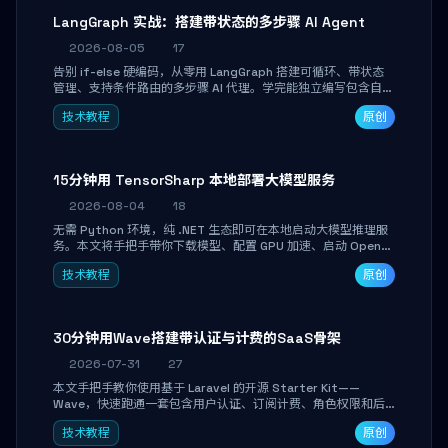
LangGraph 实战：搭建带状态的多步骤 AI Agent
2026-08-05
17
告别 if-else 硬编码，从零用 LangGraph 搭建可循环、带状态
管理、支持条件路由的多步骤 AI 代理。学完能独立编写包含自动
决策、工具调用和持久化状态的复杂工作流，并避开递归溢出、
技术教程
原创
状态丢失等常见坑点。
15分钟用 TensorSharp 本地部署大模型服务
2026-08-04
18
无需 Python 环境，纯 .NET 生态即可在本地启动大模型推理服
务。本文将手把手带你下载模型、配置 GPU 加速、启动 OpenAI
兼容 API，并在 C# 业务代码中无缝调用。数据不出网，零门槛
技术教程
原创
搞定本地 LLM 部署。
30分钟用Wave搭建带认证与计费的SaaS骨架
2026-07-31
27
本文手把手教你使用基于 Laravel 的开源 Starter Kit——
Wave，快速跑通一套包含用户认证、订阅计费、角色权限和后
台管理的完整 SaaS 骨架。附带 Stripe 测试支付对接与自定义
技术教程
原创
业务页面开发实战，助你省去重复基建时间，将精力聚焦于核心