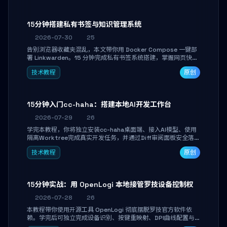
产品打磨。
15分钟搭建私有书签与知识管理系统
2026-07-30
25
告别浏览器收藏夹混乱，本文带你用 Docker Compose 一键部
署 Linkwarden。15 分钟完成私有书签系统搭建，掌握网页快照
归档、高亮批注、分类管理与全文搜索。适合开发者与知识工作
技术教程
原创
者打造个人知识库，资料统一归档，随时检索。
15分钟入门cc-haha：搭建本地AI开发工作台
2026-07-29
26
学完本教程，你将独立安装cc-haha桌面端、接入AI模型、使用
隔离Worktree完成真实开发任务，并通过Diff审阅面板安全落地
AI代码改写。告别终端黑盒操作，让AI在沙箱环境中工作，你只
技术教程
原创
做审阅和决策。
15分钟实战：用 OpenLogi 本地接管罗技设备控制权
2026-07-28
26
本教程带你使用开源工具 OpenLogi 彻底摆脱罗技官方软件依
赖。学完后可独立完成设备识别、按键重映射、DPI曲线配置与
SmartShift调节，实现完全离线控制，保护隐私并释放硬件性