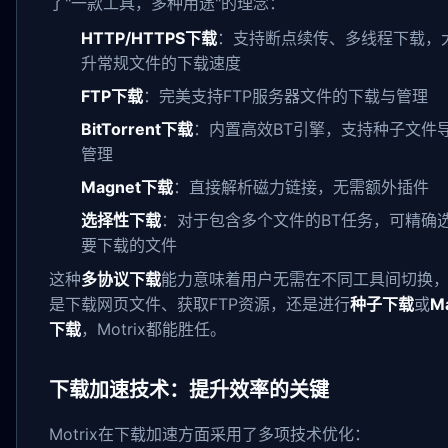
了"一款工具，多种用途"的理念：
HTTP/HTTPS下载
：支持断点续传、多线程下载，
升常规文件的下载速度
FTP下载
：完美支持FTP服务器文件的下载与管理
BitTorrent下载
：内置高效BT引擎，支持种子文件
管理
Magnet下载
：直接解析磁力链接，无需额外插件
选择性下载
：对于包含多个文件的BT任务，可精确
要下载的文件
这种
多协议下载
能力意味着用户无需在不同工具间切换
是下载网页文件、获取FTP资源，还是进行
种子下载
或
M
下载
，Motrix都能胜任。
下载加速技术：提升效率的关键
Motrix在下载加速方面采用了多项技术优化：