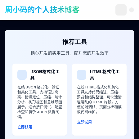
周小码的个人技术博客
推荐工具
精心开发的实用工具，提升您的开发效率
JSON格式化工
HTML格式化工
具
具
在线 JSON 格式化、验证
在线 HTML 格式化和美化
和美化工具，支持语法高
工具支持代码缩进、压缩、
亮、错误定位、压缩、统计
预览和结构整理，可快速清
分析、树形视图和思维导图
理混乱的 HTML 片段，方
展示，适合接口调试、配置
便前端调试、页面分析和模
检查和复杂 JSON 数据阅
板代码维护。
读。
立即试用
立即试用