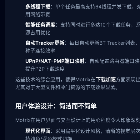
多线程下载
：单个任务最高支持64线程并发下载，
用网络带宽
智能任务调度
：支持同时进行多达10个下载任务，
源占用优化
自动Tracker更新
：每日自动更新BT Tracker列表
种子连接效率
UPnP/NAT-PMP端口映射
：自动配置路由器端口映
提升P2P下载速度
这些技术的综合应用，使得Motrix在
下载加速
方面表现
尤其对于大型文件和冷门资源的下载效果显著。
用户体验设计：简洁而不简单
Motrix在用户界面与交互设计上的用心程度令人印象深
现代化界面
：采用扁平化设计风格，清晰的视觉层
持浅色/深色模式切换