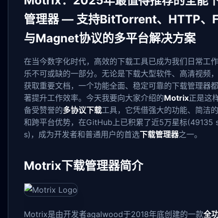
Motrix：2025年最值得推荐的全能
管理器 — 支持BitTorrent、HTTP、
与Magnet协议的多平台解决方案
在当今数字化时代，高效的下载工具已成为我们日常工
乐不可或缺的一部分。无论是下载大型软件、高清视频
获取重要文档，一个功能全面、稳定可靠的下载管理器
著提升工作效率。今天我要向大家介绍的
Motrix
正是这
备受赞誉的
多协议下载
工具，它凭借强大的功能、简洁
和跨平台优势，在GitHub上已积累了近5万星标(49135 st
s)，成为开发者和普通用户的首选
下载管理器
之一。
Motrix下载管理器简介
Motrix是由开发者agalwood于2018年底创建的一款
全