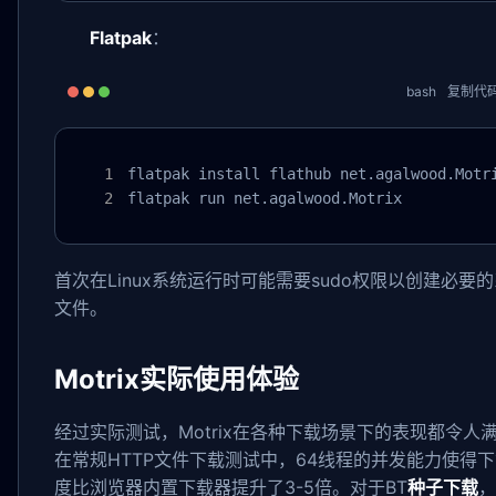
Flatpak
：
bash
复制代
flatpak install flathub net.agalwood.Motri
flatpak run net.agalwood.Motrix
首次在Linux系统运行时可能需要sudo权限以创建必要
文件。
Motrix实际使用体验
经过实际测试，Motrix在各种下载场景下的表现都令人
在常规HTTP文件下载测试中，64线程的并发能力使得
度比浏览器内置下载器提升了3-5倍。对于BT
种子下载
，