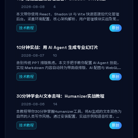
2026-08-08
4
本文带你使用 React、Shadcn UI 与 Vite 快速搭建现代化管理
后台。涵盖环境配置、核心架构解析、用户管理模块实战及常见
踩坑指南。学完即可独立完成仪表盘搭建、组件拼装与主题定
技术教程
原创
制，满足企业级开发需求。
10分钟实战：用 AI Agent 生成专业幻灯片
2026-08-07
10
告别传统 PPT 排版焦虑。本文手把手教你配置 AI Agent 技能，
实现 Markdown 内容自动转为带高级排版、AI 配图与 WebGL
运行时的 HTML 幻灯片。只需专注内容，10 分钟即可产出可投
技术教程
原创
屏的专业级演示文稿。
30分钟学会AI文本去味：Humanizer实战教程
2026-08-06
14
本教程带你30分钟掌握Humanizer工具，将AI生成的文本润色为
自然的人类写作风格。通过安装配置、实战示例和语音校准，让
你的内容告别AI痕迹，匹配个人写作习惯，适合内容创作者和技
技术教程
原创
术博主。