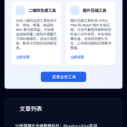
二维码生成工具
图片压缩工具
在线二维码生成工具支持文
图片压缩工具支持 JPEG、
本、网址、邮箱、电话和
PNG 和 WebP 图片本地压
WiFi 等内容类型，可快速
缩，可在尽量保持画质的同
生成高质量二维码并调整尺
时减小文件体积，并支持批
寸和纠错级别，适合分享链
量处理，适合网页图片优
接、联系方式和无线网络信
化、上传前压缩和日常素材
息。
整理。
立即试用
立即试用
查看全部工具
文章列表
10步搭建企业级管理后台：Shadcn+Vite实战