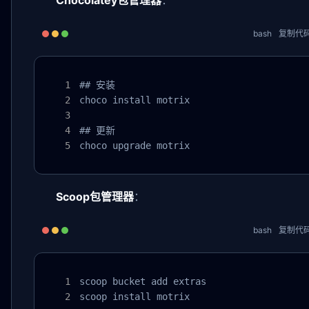
Chocolatey包管理器
：
bash
复制代
## 安装

choco install motrix

## 更新

choco upgrade motrix
Scoop包管理器
：
bash
复制代
scoop bucket add extras

scoop install motrix