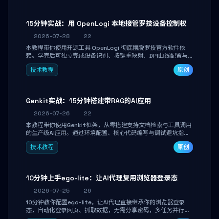
15分钟实战：用 OpenLogi 本地接管罗技设备控制权
2026-07-28
22
本教程带你使用开源工具 OpenLogi 彻底摆脱罗技官方软件依
赖。学完后可独立完成设备识别、按键重映射、DPI曲线配置与
SmartShift调节，实现完全离线控制，保护隐私并释放硬件性
技术教程
原创
能。
Genkit实战：15分钟搭建带RAG的AI应用
2026-07-26
22
本教程带你使用Genkit框架，从零搭建支持文档检索与工具调用
的生产级AI应用。通过环境配置、核心代码编写与调试避坑指
南，学完即可掌握多模型切换、RAG管道构建及函数调用注册，
技术教程
原创
独立开发高效AI智能体。
10分钟上手ego-lite：让AI代理复用浏览器登录态
2026-07-25
26
10分钟教你配置ego-lite，让AI代理直接继承你的浏览器登录
态，自动化登录网页、抓取数据，无需分享密码，多任务并行不
干扰日常使用。