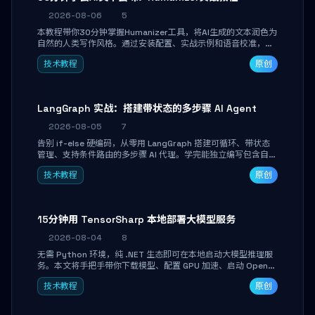
2026-08-06
5
本教程带你30分钟掌握Humanizer工具，将AI生成的文本润色为
自然的人类写作风格。通过安装配置、实战示例和语音校准，让
你的内容告别AI痕迹，匹配个人写作习惯，适合内容创作者和技
技术教程
原创
术博主。
LangGraph 实战：搭建带状态的多步骤 AI Agent
2026-08-05
7
告别 if-else 硬编码，从零用 LangGraph 搭建可循环、带状态
管理、支持条件路由的多步骤 AI 代理。学完能独立编写包含自动
决策、工具调用和持久化状态的复杂工作流，并避开递归溢出、
技术教程
原创
状态丢失等常见坑点。
15分钟用 TensorSharp 本地部署大模型服务
2026-08-04
8
无需 Python 环境，纯 .NET 生态即可在本地启动大模型推理服
务。本文将手把手带你下载模型、配置 GPU 加速、启动 OpenAI
兼容 API，并在 C# 业务代码中无缝调用。数据不出网，零门槛
技术教程
原创
搞定本地 LLM 部署。