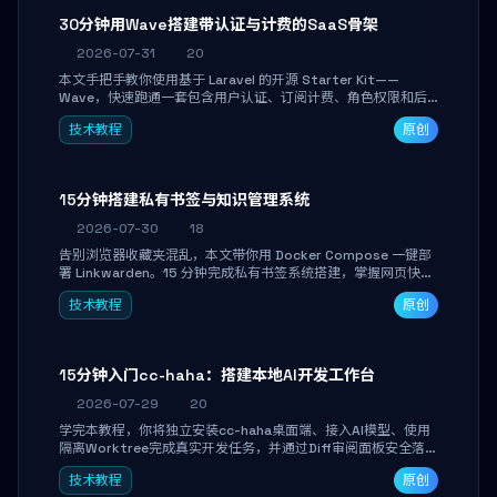
30分钟用Wave搭建带认证与计费的SaaS骨架
2026-07-31
20
本文手把手教你使用基于 Laravel 的开源 Starter Kit——
Wave，快速跑通一套包含用户认证、订阅计费、角色权限和后
台管理的完整 SaaS 骨架。附带 Stripe 测试支付对接与自定义
技术教程
原创
业务页面开发实战，助你省去重复基建时间，将精力聚焦于核心
产品打磨。
15分钟搭建私有书签与知识管理系统
2026-07-30
18
告别浏览器收藏夹混乱，本文带你用 Docker Compose 一键部
署 Linkwarden。15 分钟完成私有书签系统搭建，掌握网页快照
归档、高亮批注、分类管理与全文搜索。适合开发者与知识工作
技术教程
原创
者打造个人知识库，资料统一归档，随时检索。
15分钟入门cc-haha：搭建本地AI开发工作台
2026-07-29
20
学完本教程，你将独立安装cc-haha桌面端、接入AI模型、使用
隔离Worktree完成真实开发任务，并通过Diff审阅面板安全落地
AI代码改写。告别终端黑盒操作，让AI在沙箱环境中工作，你只
技术教程
原创
做审阅和决策。