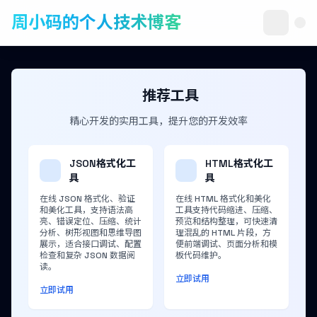
周小码的个人技术博客
推荐工具
精心开发的实用工具，提升您的开发效率
JSON格式化工
HTML格式化工
具
具
在线 JSON 格式化、验证
在线 HTML 格式化和美化
和美化工具，支持语法高
工具支持代码缩进、压缩、
亮、错误定位、压缩、统计
预览和结构整理，可快速清
分析、树形视图和思维导图
理混乱的 HTML 片段，方
展示，适合接口调试、配置
便前端调试、页面分析和模
检查和复杂 JSON 数据阅
板代码维护。
读。
立即试用
立即试用