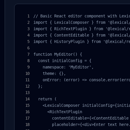
// Basic React editor component with Lexic
import { LexicalComposer } from '@lexical/
import { RichTextPlugin } from '@lexical/r
import { ContentEditable } from '@lexical/
import { HistoryPlugin } from '@lexical/re
function MyEditor() {

  const initialConfig = {

    namespace: 'MyEditor',

    theme: {},

    onError: (error) => console.error(erro
  };

  return (

    <LexicalComposer initialConfig={initia
      <RichTextPlugin

        contentEditable={<ContentEditable 
        placeholder={<div>Enter text here.