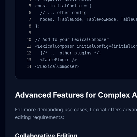
const initialConfig = {

  // ... other config

  nodes: [TableNode, TableRowNode, TableCe
};

// Add to your LexicalComposer

<LexicalComposer initialConfig={initialCon
  {/* ... other plugins */}

  <TablePlugin />

</LexicalComposer>
Advanced Features for Complex A
For more demanding use cases, Lexical offers advan
editing requirements:
Collaborative Editing