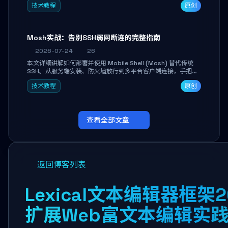
技术教程
原创
Mosh实战：告别SSH弱网断连的完整指南
2026-07-24
26
本文详细讲解如何部署并使用 Mobile Shell (Mosh) 替代传统
SSH。从服务端安装、防火墙放行到多平台客户端连接，手把手
带你掌握本地回显、连接漫游与断线自动恢复等核心功能。彻底
技术教程
原创
解决高铁、移动网络等弱网场景下 SSH 频繁掉线、会话丢失的痛
点，实现稳定高效的远程服务器管理。
查看全部文章
返回博客列表
Lexical文本编辑器框架
扩展Web富文本编辑实