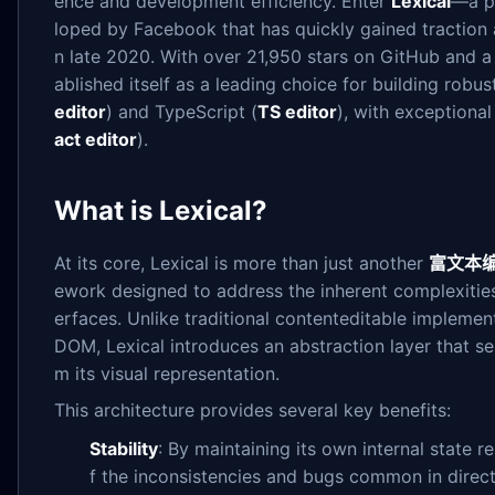
ence and development efficiency. Enter
Lexical
—a p
loped by Facebook that has quickly gained traction 
n late 2020. With over 21,950 stars on GitHub and a 
ablished itself as a leading choice for building robu
editor
) and TypeScript (
TS editor
), with exceptional
act editor
).
What is Lexical?
At its core, Lexical is more than just another
富文本
ework designed to address the inherent complexities
erfaces. Unlike traditional contenteditable implemen
DOM, Lexical introduces an abstraction layer that se
m its visual representation.
This architecture provides several key benefits:
Stability
: By maintaining its own internal state 
f the inconsistencies and bugs common in dire