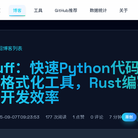
页
博客
工具
GitHub推荐
数据统计
关于
回博客列表
uff：快速Python代
格式化工具，Rust
升开发效率
5-09-07T09:23:53
177 次阅读
1 点赞
0 评论
7 分钟
原创