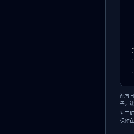
配置同样
善，
对于编
保你