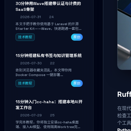
30分钟用Wave搭建带认证与计费的
SaaS骨架
2026-07-31
24
本文手把手教你使用基于 Laravel 的开源
Starter Kit——Wave，快速跑通一套包含
用户认证、订阅计费、角色权限和后台管理
技术教程
原创
的完整 SaaS 骨架。附带 Stripe 测试支付
对接与自定义业务页面开发实战，助你省去
重复基建时间，将精力聚焦于核心产品打
磨。
15分钟搭建私有书签与知识管理系统
2026-07-30
22
告别浏览器收藏夹混乱，本文带你用
Docker Compose 一键部署
Linkwarden。15 分钟完成私有书签系统搭
技术教程
原创
建，掌握网页快照归档、高亮批注、分类管
理与全文搜索。适合开发者与知识工作者打
Ru
造个人知识库，资料统一归档，随时检索。
15分钟入门cc-haha：搭建本地AI开
发工作台
在现代
检查
2026-07-29
25
学完本教程，你将独立安装cc-haha桌面
个工
端、接入AI模型、使用隔离Worktree完成
Pyth