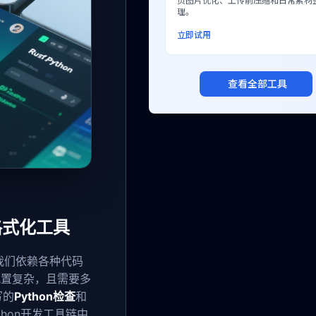
页图片优化、上传前压缩和日常素材
理。
立即试用
查看全部工具
与格式化工具
我们依赖各种代码
配置复杂，且需要多
写的
Python检查
和
hon开发工具链中