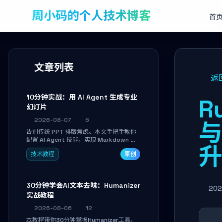
周小码的个人技术博客
首
文章列表
返
10分钟实战：用 AI Agent 生成专业
R
幻灯片
2026-08-07
6
与
告别传统 PPT 排版焦虑。本文手把手教你
配置 AI Agent 技能，实现 Markdown 内
容自动转为带高级排版、AI 配图与 WebGL
技术教程
原创
运行时的 HTML 幻灯片。只需专注内容，
10 分钟即可产出可投屏的专业级演示文
稿。
30分钟学会AI文本去味：Humanizer
202
实战教程
2026-08-06
12
本教程带你30分钟掌握Humanizer工具，