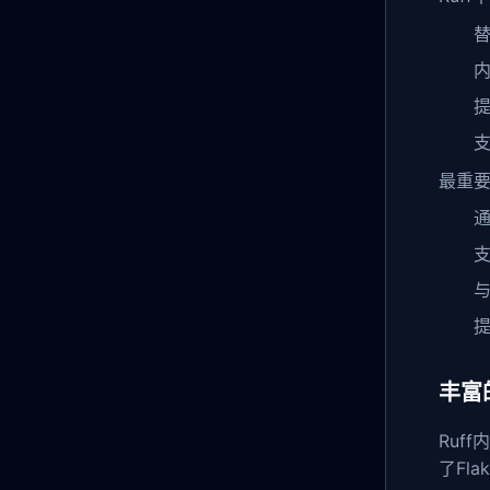
替
内
提
支
最重要
通
支
与
提
丰富
Ruf
了Fl