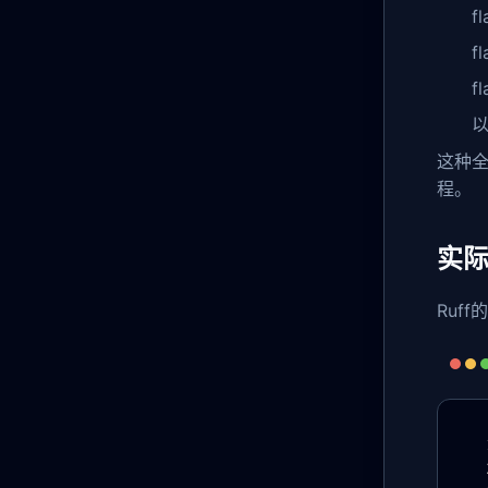
f
f
fl
以
这种
程。
实
Ruf