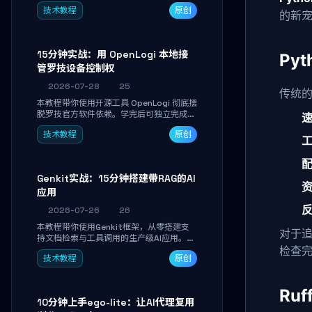
真实开发任务，并通过Diff审阅面板安全落
技术教程
原创
地AI代码改写。告别终端黑盒操作，让AI在
的新
沙箱环境中工作，你只做审阅和决策。
15分钟实战：用 OpenLogi 本地接
Py
管罗技设备控制权
2026-07-28
25
传统的
本教程带你使用开源工具 OpenLogi 彻底摆
脱罗技官方软件依赖。学完后可独立完成设
备识别、按键重映射、DPI曲线配置与
技术教程
原创
SmartShift调节，实现完全离线控制，保
护隐私并释放硬件性能。
Genkit实战：15分钟搭建带RAG的AI
应用
2026-07-26
26
本教程带你使用Genkit框架，从零搭建支
对于
持文档检索与工具调用的生产级AI应用。通
过环境配置、核心代码编写与调试避坑指
检查
技术教程
原创
南，学完即可掌握多模型切换、RAG管道构
建及函数调用注册，独立开发高效AI智能
体。
Ru
10分钟上手ego-lite：让AI代理复用