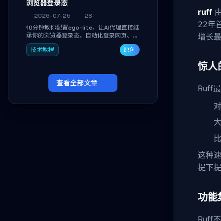
浏览器登录态
ruff
由
2026-07-25
28
22年
10分钟教你配置ego-lite，让AI代理直接继
承你的浏览器登录态，自动化登录网页、抓
增长
取数据，无需分享密码，多任务并行不干扰
技术教程
原创
日常使用。
惊人
查看全部文章
Ruf
对
大
比
这种速
提下
功能
Ruf