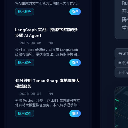
R
将AI生成的文本润色为自然的人类写作风
格。通过安装配置、实战示例和语音校准，
开
技术教程
原创
让你的内容告别AI痕迹，匹配个人写作习
惯，适合内容创作者和技术博主。
码
重
LangGraph 实战：搭建带状态的多
步骤 AI Agent
2026-08-05
15
告别 if-else 硬编码，从零用 LangGraph
#ruf
搭建可循环、带状态管理、支持条件路由的
多步骤 AI 代理。学完能独立编写包含自动
技术教程
原创
# 
决策、工具调用和持久化状态的复杂工作
流，并避开递归溢出、状态丢失等常见坑
# 
点。
15分钟用 TensorSharp 本地部署大
模型服务
2026-08-04
14
无需 Python 环境，纯 .NET 生态即可在本
地启动大模型推理服务。本文将手把手带你
下载模型、配置 GPU 加速、启动 OpenAI
技术教程
原创
兼容 API，并在 C# 业务代码中无缝调用。
数据不出网，零门槛搞定本地 LLM 部署。