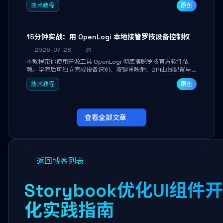
技术教程
原创
做审阅和决策。
15分钟实战：用 OpenLogi 本地接管罗技设备控制权
2026-07-28
31
本教程带你使用开源工具 OpenLogi 彻底摆脱罗技官方软件依
赖。学完后可独立完成设备识别、按键重映射、DPI曲线配置与
SmartShift调节，实现完全离线控制，保护隐私并释放硬件性
技术教程
原创
能。
查看全部文章
返回博客列表
Storybook优化UI
化实践指南