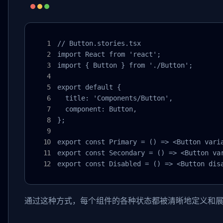
// Button.stories.tsx

import React from 'react';

import { Button } from './Button';

export default {

  title: 'Components/Button',

  component: Button,

};

export const Primary = () => <Button varia
export const Secondary = () => <Button var
export const Disabled = () => <Button dis
通过这种方式，每个组件的各种状态都被清晰地定义和展示