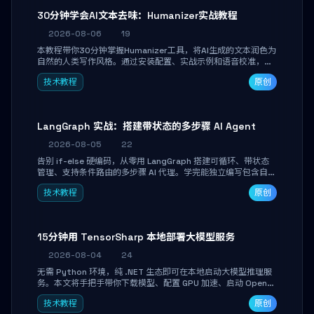
30分钟学会AI文本去味：Humanizer实战教程
2026-08-06
19
本教程带你30分钟掌握Humanizer工具，将AI生成的文本润色为
自然的人类写作风格。通过安装配置、实战示例和语音校准，让
你的内容告别AI痕迹，匹配个人写作习惯，适合内容创作者和技
技术教程
原创
术博主。
LangGraph 实战：搭建带状态的多步骤 AI Agent
2026-08-05
22
告别 if-else 硬编码，从零用 LangGraph 搭建可循环、带状态
管理、支持条件路由的多步骤 AI 代理。学完能独立编写包含自动
决策、工具调用和持久化状态的复杂工作流，并避开递归溢出、
技术教程
原创
状态丢失等常见坑点。
15分钟用 TensorSharp 本地部署大模型服务
2026-08-04
24
无需 Python 环境，纯 .NET 生态即可在本地启动大模型推理服
务。本文将手把手带你下载模型、配置 GPU 加速、启动 OpenAI
兼容 API，并在 C# 业务代码中无缝调用。数据不出网，零门槛
技术教程
原创
搞定本地 LLM 部署。