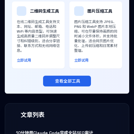
二维码生成工具
图片压缩工具
在线二维码生成工具支持文
图片压缩工具支持 JPEG、
本、网址、邮箱、电话和
PNG 和 WebP 图片本地压
WiFi 等内容类型，可快速
缩，可在尽量保持画质的同
生成高质量二维码并调整尺
时减小文件体积，并支持批
寸和纠错级别，适合分享链
量处理，适合网页图片优
接、联系方式和无线网络信
化、上传前压缩和日常素材
息。
整理。
立即试用
立即试用
查看全部工具
文章列表
10分钟用Claude Code完成全站SEO审计