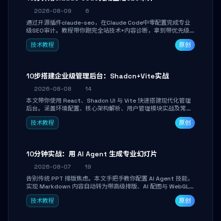
2026-08-09
6
通过开源插件claude-seo，在Claude Code中零配置完成专业
级SEO审计。教程带你跑完全站技术+内容诊断，拿到带优先级
和验证方法的可执行修复清单，适合独立开发者、SEO从业者和
技术教程
原创
站长快速上手。
10步搭建企业级管理后台：Shadcn+Vite实战
2026-08-08
14
本文带你使用 React、Shadcn UI 与 Vite 快速搭建现代化管理
后台。涵盖环境配置、核心架构解析、用户管理模块实战及常见
踩坑指南。学完即可独立完成仪表盘搭建、组件拼装与主题定
技术教程
原创
制，满足企业级开发需求。
10分钟实战：用 AI Agent 生成专业幻灯片
2026-08-07
19
告别传统 PPT 排版焦虑。本文手把手教你配置 AI Agent 技能，
实现 Markdown 内容自动转为带高级排版、AI 配图与 WebGL
运行时的 HTML 幻灯片。只需专注内容，10 分钟即可产出可投
技术教程
原创
屏的专业级演示文稿。