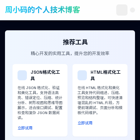
周小码的个人技术博客
推荐工具
精心开发的实用工具，提升您的开发效率
JSON格式化工
HTML格式化工
具
具
在线 JSON 格式化、验证
在线 HTML 格式化和美化
和美化工具，支持语法高
工具支持代码缩进、压缩、
亮、错误定位、压缩、统计
预览和结构整理，可快速清
分析、树形视图和思维导图
理混乱的 HTML 片段，方
展示，适合接口调试、配置
便前端调试、页面分析和模
检查和复杂 JSON 数据阅
板代码维护。
读。
立即试用
立即试用