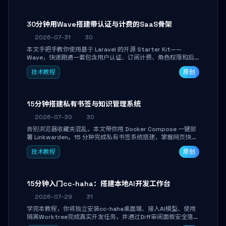
30分钟用Wave搭建带认证与计费的SaaS骨架
2026-07-31
30
本文手把手教你使用基于 Laravel 的开源 Starter Kit——
Wave，快速跑通一套包含用户认证、订阅计费、角色权限和后
台管理的完整 SaaS 骨架。附带 Stripe 测试支付对接与自定义
技术教程
原创
业务页面开发实战，助你省去重复基建时间，将精力聚焦于核心
产品打磨。
15分钟搭建私有书签与知识管理系统
2026-07-30
30
告别浏览器收藏夹混乱，本文带你用 Docker Compose 一键部
署 Linkwarden。15 分钟完成私有书签系统搭建，掌握网页快照
归档、高亮批注、分类管理与全文搜索。适合开发者与知识工作
技术教程
原创
者打造个人知识库，资料统一归档，随时检索。
15分钟入门cc-haha：搭建本地AI开发工作台
2026-07-29
31
学完本教程，你将独立安装cc-haha桌面端、接入AI模型、使用
隔离Worktree完成真实开发任务，并通过Diff审阅面板安全落地
AI代码改写。告别终端黑盒操作，让AI在沙箱环境中工作，你只