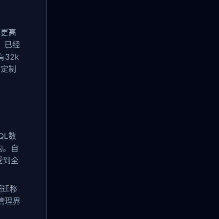
、更高
，已经
32k
的定制
QL数
构。自
受到全
据迁移
管理界