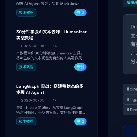
后端
配置 AI Agent 技能，实现 Markdown 内
容自动转为带高级排版、AI 配图与 WebGL
技术教程
原创
运行时的 HTML 幻灯片。只需专注内容，
10 分钟即可产出可投屏的专业级演示文
稿。
D
30分钟学会AI文本去味：Humanizer
面
实战教程
有
2026-08-06
14
开
本教程带你30分钟掌握Humanizer工具，
将AI生成的文本润色为自然的人类写作风
发
格。通过安装配置、实战示例和语音校准，
技术教程
原创
让你的内容告别AI痕迹，匹配个人写作习
惯，适合内容创作者和技术博主。
LangGraph 实战：搭建带状态的多
#dir
步骤 AI Agent
#Typ
2026-08-05
17
告别 if-else 硬编码，从零用 LangGraph
#Dir
搭建可循环、带状态管理、支持条件路由的
多步骤 AI 代理。学完能独立编写包含自动
技术教程
原创
决策、工具调用和持久化状态的复杂工作
流，并避开递归溢出、状态丢失等常见坑
点。