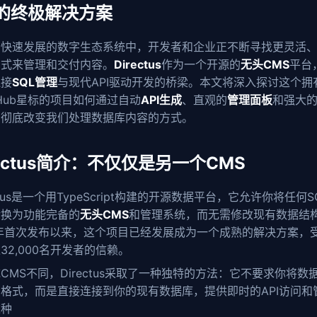
的终极解决方案
今快速发展的数字生态系统中，开发者和企业正不断寻找更灵活
方式来管理和交付内容。
Directus
作为一个开源的
无头CMS
平台
连接
SQL管理
与现代API驱动开发的桥梁。本文将深入探讨这个拥有
itHub星标的项目如何通过自动
API生成
、直观的
管理面板
和强大
，彻底改变我们处理数据库内容的方式。
rectus简介：不仅仅是另一个CMS
ectus是一个用TypeScript构建的开源数据平台，它允许你将任何S
转换为功能完备的
无头CMS
和管理系统，而无需修改现有数据结
2年首次发布以来，这个项目已经发展成为一个成熟的解决方案，
32,000名开发者的信赖。
CMS不同，Directus采取了一种独特的方法：它不要求你将数
格式，而是直接连接到你的现有数据库，提供即时的API访问和
这种