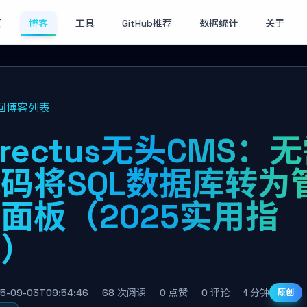
页
博客
工具
GitHub推荐
数据统计
关于
回博客列表
irectus无头CMS：
码将SQL数据库转为
面板（2025实用指
南）
5-09-03T09:54:46
68 次阅读
0 点赞
0 评论
1 分钟
原创