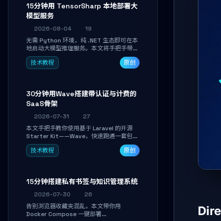
15分钟用 TensorSharp 本地部署大
模型服务
2026-08-04
19
无需 Python 环境，纯 .NET 生态即可在本
地启动大模型推理服务。本文将手把手带你
下载模型、配置 GPU 加速、启动 OpenAI
技术教程
原创
兼容 API，并在 C# 业务代码中无缝调用。
数据不出网，零门槛搞定本地 LLM 部署。
30分钟用Wave搭建带认证与计费的
SaaS骨架
2026-07-31
27
本文手把手教你使用基于 Laravel 的开源
Starter Kit——Wave，快速跑通一套包含
用户认证、订阅计费、角色权限和后台管理
技术教程
原创
的完整 SaaS 骨架。附带 Stripe 测试支付
对接与自定义业务页面开发实战，助你省去
重复基建时间，将精力聚焦于核心产品打
磨。
15分钟搭建私有书签与知识管理系统
2026-07-30
26
告别浏览器收藏夹混乱，本文带你用
Di
Docker Compose 一键部署