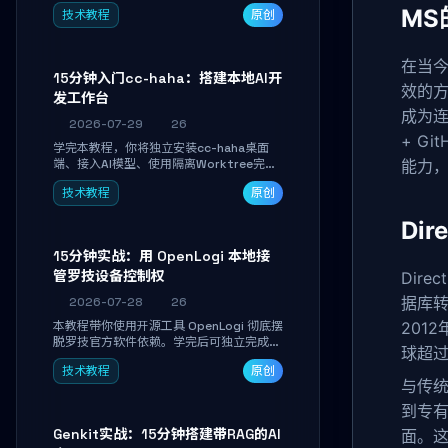
Linkwarden。15 分钟完成私有书签系统搭
MS
技术教程
原创
建，掌握网页快照归档、高亮批注、分类管
理与全文搜索。适合开发者与知识工作者打
造个人知识库，资料统一归档，随时检索。
在当
15分钟入门cc-haha：搭建本地AI开
效的
发工作台
成为
2026-07-29
26
+ G
学完本教程，你将独立安装cc-haha桌面
端、接入AI模型、使用隔离Worktree完成
能力
真实开发任务，并通过Diff审阅面板安全落
技术教程
原创
地AI代码改写。告别终端黑盒操作，让AI在
沙箱环境中工作，你只做审阅和决策。
Di
15分钟实战：用 OpenLogi 本地接
管罗技设备控制权
Dir
据库
2026-07-28
26
本教程带你使用开源工具 OpenLogi 彻底摆
201
脱罗技官方软件依赖。学完后可独立完成设
球超过
备识别、按键重映射、DPI曲线配置与
技术教程
原创
SmartShift调节，实现完全离线控制，保
与传统
护隐私并释放硬件性能。
到专有
Genkit实战：15分钟搭建带RAG的AI
面。