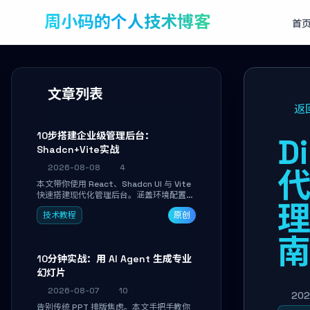
周小码的个人技术博客
首
文章列表
返
10步搭建企业级管理后台：
D
Shadcn+Vite实战
2026-08-08
4
代
本文带你使用 React、Shadcn UI 与 Vite
快速搭建现代化管理后台。涵盖环境配置、
理
核心架构解析、用户管理模块实战及常见踩
技术教程
原创
坑指南。学完即可独立完成仪表盘搭建、组
件拼装与主题定制，满足企业级开发需求。
10分钟实战：用 AI Agent 生成专业
幻灯片
2026-08-07
10
202
告别传统 PPT 排版焦虑。本文手把手教你