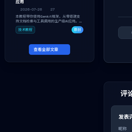
应用
2026-07-26
27
本教程带你使用Genkit框架，从零搭建支
持文档检索与工具调用的生产级AI应用。通
过环境配置、核心代码编写与调试避坑指
技术教程
原创
南，学完即可掌握多模型切换、RAG管道构
建及函数调用注册，独立开发高效AI智能
体。
查看全部文章
评论
发表
昵称