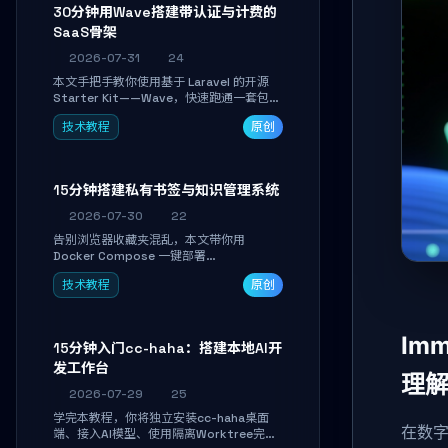
30分钟用Wave搭建带认证与计费的
SaaS骨架
2026-07-31
24
本文手把手教你使用基于 Laravel 的开源
Starter Kit——Wave，快速跑通一套包含
用户认证、订阅计费、角色权限和后台管理
技术教程
原创
的完整 SaaS 骨架。附带 Stripe 测试支付
对接与自定义业务页面开发实战，助你省去
重复基建时间，将精力聚焦于核心产品打
磨。
15分钟搭建私有书签与知识管理系统
2026-07-30
22
告别浏览器收藏夹混乱，本文带你用
Docker Compose 一键部署
Linkwarden。15 分钟完成私有书签系统搭
技术教程
原创
建，掌握网页快照归档、高亮批注、分类管
理与全文搜索。适合开发者与知识工作者打
造个人知识库，资料统一归档，随时检索。
Im
15分钟入门cc-haha：搭建本地AI开
发工作台
理
2026-07-29
25
学完本教程，你将独立安装cc-haha桌面
在数
端、接入AI模型、使用隔离Worktree完成