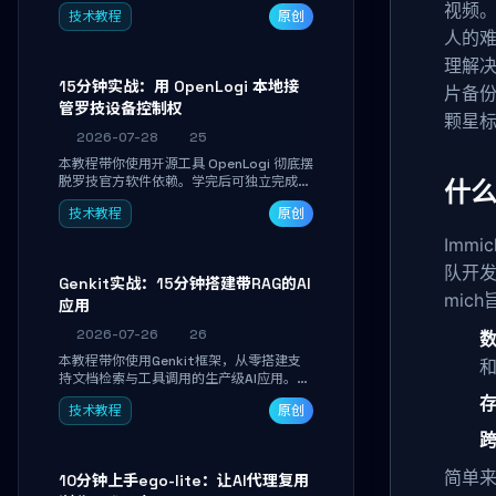
真实开发任务，并通过Diff审阅面板安全落
视频
技术教程
原创
地AI代码改写。告别终端黑盒操作，让AI在
人的难
沙箱环境中工作，你只做审阅和决策。
理解
15分钟实战：用 OpenLogi 本地接
片备份
管罗技设备控制权
颗星
2026-07-28
25
本教程带你使用开源工具 OpenLogi 彻底摆
脱罗技官方软件依赖。学完后可独立完成设
什么
备识别、按键重映射、DPI曲线配置与
技术教程
原创
SmartShift调节，实现完全离线控制，保
护隐私并释放硬件性能。
Imm
队开发
Genkit实战：15分钟搭建带RAG的AI
mic
应用
2026-07-26
26
本教程带你使用Genkit框架，从零搭建支
持文档检索与工具调用的生产级AI应用。通
过环境配置、核心代码编写与调试避坑指
技术教程
原创
南，学完即可掌握多模型切换、RAG管道构
建及函数调用注册，独立开发高效AI智能
体。
简单来
10分钟上手ego-lite：让AI代理复用