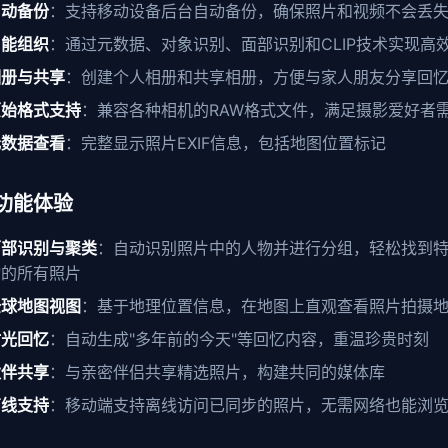
自动备份
：支持移动设备后台自动备份，确保照片和视频不会丢
智能组织
：通过元数据、对象识别、面部识别和CLIP技术实现高
相册与共享
：创建个人相册和共享相册，方便与家人朋友分享回
原始格式支持
：兼容各种相机的RAW格式文件，满足摄影爱好者
元数据查看
：完整显示照片EXIF信息，包括地图位置标记
功能体验
面部识别与聚类
：自动识别照片中的人物并进行分组，轻松找到
物的所有照片
全球地图视图
：基于地理位置信息，在地图上直观查看照片拍摄
时光回忆
：自动生成"多年前的今天"等回忆内容，重温珍贵时刻
伙伴共享
：与亲密伴侣共享精选照片，构建共同的媒体库
离线支持
：移动端支持离线访问已同步的照片，无需网络也能浏