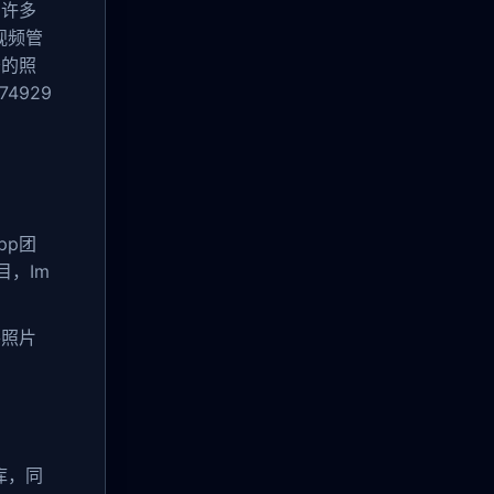
了许多
视频管
务的照
4929
pp团
目，Im
将照片
库，同