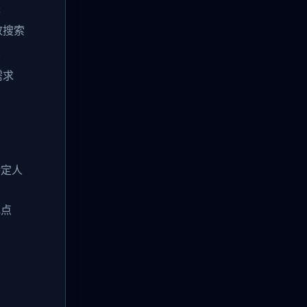
失
效搜索
忆
需求
特定人
地点
览