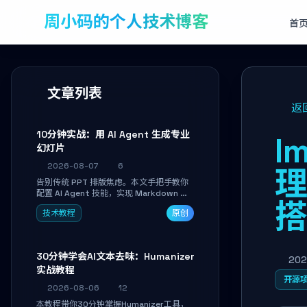
周小码的个人技术博客
首
文章列表
返
10分钟实战：用 AI Agent 生成专业
I
幻灯片
2026-08-07
6
理
告别传统 PPT 排版焦虑。本文手把手教你
配置 AI Agent 技能，实现 Markdown 内
容自动转为带高级排版、AI 配图与 WebGL
技术教程
原创
运行时的 HTML 幻灯片。只需专注内容，
10 分钟即可产出可投屏的专业级演示文
稿。
30分钟学会AI文本去味：Humanizer
202
实战教程
开源
2026-08-06
12
本教程带你30分钟掌握Humanizer工具，