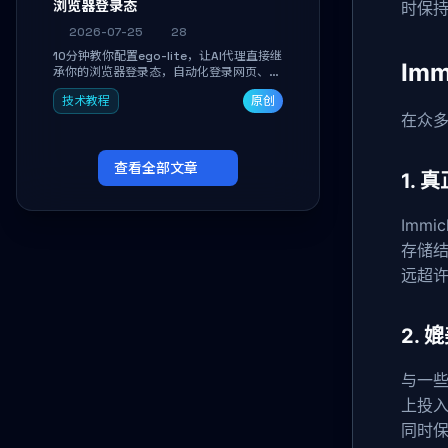
浏览器登录态
时保
2026-07-25
28
10分钟教你配置ego-lite，让AI代理直接继
Im
承你的浏览器登录态，自动化登录网页、抓
取数据，无需分享密码，多任务并行不干扰
技术教程
原创
日常使用。
在众多
查看全部文章
1.
Imm
存储
远超
2.
与一些
上投入
同时