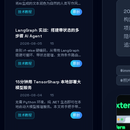
将AI生成的文本润色为自然的人类写作风
格。通过安装配置、实战示例和语音校准，
2
技术教程
原创
让你的内容告别AI痕迹，匹配个人写作习
惯，适合内容创作者和技术博主。
构
项
LangGraph 实战：搭建带状态的多
隐
步骤 AI Agent
2026-08-05
15
追
告别 if-else 硬编码，从零用 LangGraph
搭建可循环、带状态管理、支持条件路由的
多步骤 AI 代理。学完能独立编写包含自动
技术教程
原创
决策、工具调用和持久化状态的复杂工作
流，并避开递归溢出、状态丢失等常见坑
#imm
点。
#照
15分钟用 TensorSharp 本地部署大
模型服务
2026-08-04
15
无需 Python 环境，纯 .NET 生态即可在本
地启动大模型推理服务。本文将手把手带你
下载模型、配置 GPU 加速、启动 OpenAI
技术教程
原创
兼容 API，并在 C# 业务代码中无缝调用。
数据不出网，零门槛搞定本地 LLM 部署。