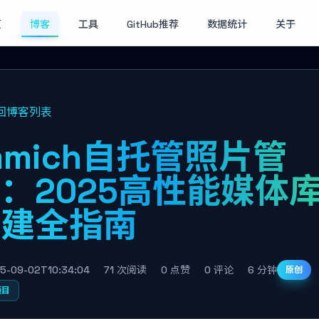
页
博客
工具
GitHub推荐
数据统计
关于
回博客列表
mmich自托管照片管
：2025高性能媒体
搭建全指南
5-09-02T10:34:04
71 次阅读
0 点赞
0 评论
6 分钟
原创
项目