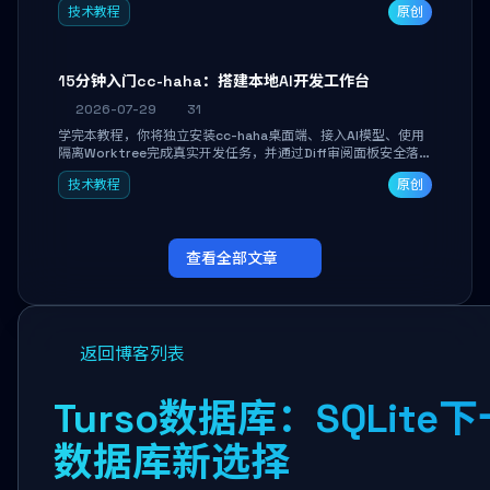
技术教程
原创
者打造个人知识库，资料统一归档，随时检索。
15分钟入门cc-haha：搭建本地AI开发工作台
2026-07-29
31
学完本教程，你将独立安装cc-haha桌面端、接入AI模型、使用
隔离Worktree完成真实开发任务，并通过Diff审阅面板安全落地
AI代码改写。告别终端黑盒操作，让AI在沙箱环境中工作，你只
技术教程
原创
做审阅和决策。
查看全部文章
返回博客列表
Turso数据库：SQLit
数据库新选择