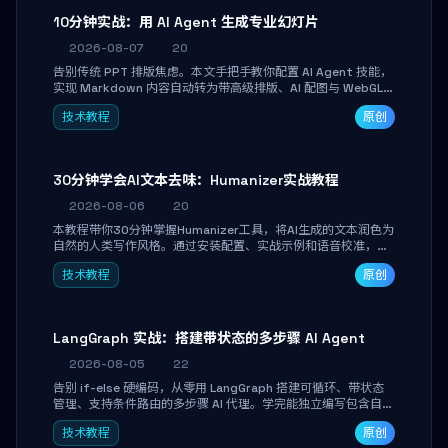
10分钟实战：用 AI Agent 生成专业幻灯片
2026-08-07
20
告别传统 PPT 排版焦虑。本文手把手教你配置 AI Agent 技能，
实现 Markdown 内容自动转为带高级排版、AI 配图与 WebGL
运行时的 HTML 幻灯片。只需专注内容，10 分钟即可产出可投
技术教程
原创
屏的专业级演示文稿。
30分钟学会AI文本去味：Humanizer实战教程
2026-08-06
20
本教程带你30分钟掌握Humanizer工具，将AI生成的文本润色为
自然的人类写作风格。通过安装配置、实战示例和语音校准，让
你的内容告别AI痕迹，匹配个人写作习惯，适合内容创作者和技
技术教程
原创
术博主。
LangGraph 实战：搭建带状态的多步骤 AI Agent
2026-08-05
22
告别 if-else 硬编码，从零用 LangGraph 搭建可循环、带状态
管理、支持条件路由的多步骤 AI 代理。学完能独立编写包含自动
决策、工具调用和持久化状态的复杂工作流，并避开递归溢出、
技术教程
原创
状态丢失等常见坑点。