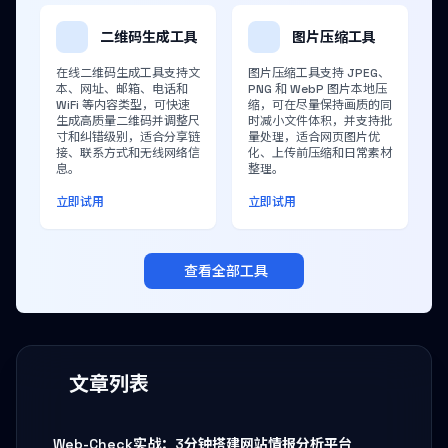
二维码生成工具
图片压缩工具
在线二维码生成工具支持文
图片压缩工具支持 JPEG、
本、网址、邮箱、电话和
PNG 和 WebP 图片本地压
WiFi 等内容类型，可快速
缩，可在尽量保持画质的同
生成高质量二维码并调整尺
时减小文件体积，并支持批
寸和纠错级别，适合分享链
量处理，适合网页图片优
接、联系方式和无线网络信
化、上传前压缩和日常素材
息。
整理。
立即试用
立即试用
查看全部工具
文章列表
Web-Check实战：3分钟搭建网站情报分析平台