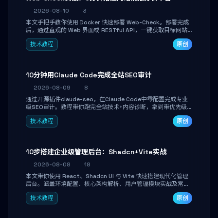
2026-08-10
3
本文手把手教你使用 Docker 快速部署 Web-Check。部署完成
后，通过直观的 Web 界面或 RESTful API，一键获取目标网站
的 IP、SSL 证书、DNS 记录、开放端口、技术栈及安全配置，助
技术教程
原创
你高效完成安全信息收集、资产自查与自动化巡检集成。
10分钟用Claude Code完成全站SEO审计
2026-08-09
8
通过开源插件claude-seo，在Claude Code中零配置完成专业
级SEO审计。教程带你跑完全站技术+内容诊断，拿到带优先级
和验证方法的可执行修复清单，适合独立开发者、SEO从业者和
技术教程
原创
站长快速上手。
10步搭建企业级管理后台：Shadcn+Vite实战
2026-08-08
18
本文带你使用 React、Shadcn UI 与 Vite 快速搭建现代化管理
后台。涵盖环境配置、核心架构解析、用户管理模块实战及常见
踩坑指南。学完即可独立完成仪表盘搭建、组件拼装与主题定
技术教程
原创
制，满足企业级开发需求。