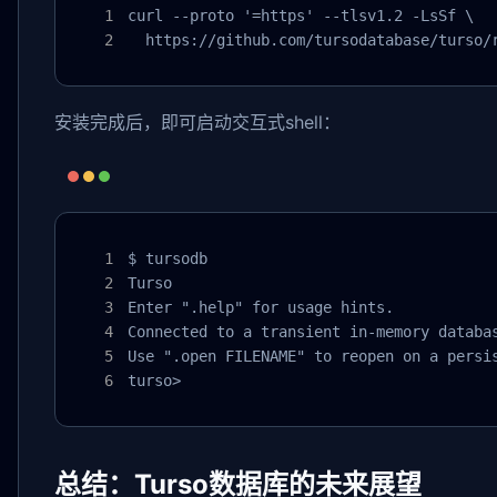
curl --proto '=https' --tlsv1.2 -LsSf \

  https://github.com/tursodatabase/turso/
安装完成后，即可启动交互式shell：
$ tursodb

Turso

Enter ".help" for usage hints.

Connected to a transient in-memory databas
Use ".open FILENAME" to reopen on a persis
turso> 
总结：Turso数据库的未来展望