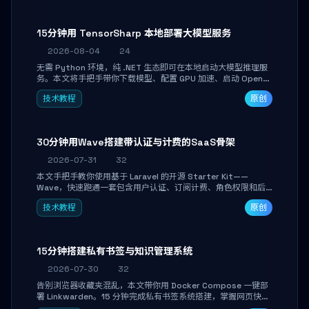
15分钟用 TensorSharp 本地部署大模型服务
2026-08-04
24
无需 Python 环境，纯 .NET 生态即可在本地启动大模型推理服
务。本文将手把手带你下载模型、配置 GPU 加速、启动 OpenAI
兼容 API，并在 C# 业务代码中无缝调用。数据不出网，零门槛
技术教程
原创
搞定本地 LLM 部署。
30分钟用Wave搭建带认证与计费的SaaS骨架
2026-07-31
32
本文手把手教你使用基于 Laravel 的开源 Starter Kit——
Wave，快速跑通一套包含用户认证、订阅计费、角色权限和后
台管理的完整 SaaS 骨架。附带 Stripe 测试支付对接与自定义
技术教程
原创
业务页面开发实战，助你省去重复基建时间，将精力聚焦于核心
产品打磨。
15分钟搭建私有书签与知识管理系统
2026-07-30
32
告别浏览器收藏夹混乱，本文带你用 Docker Compose 一键部
署 Linkwarden。15 分钟完成私有书签系统搭建，掌握网页快照
归档、高亮批注、分类管理与全文搜索。适合开发者与知识工作