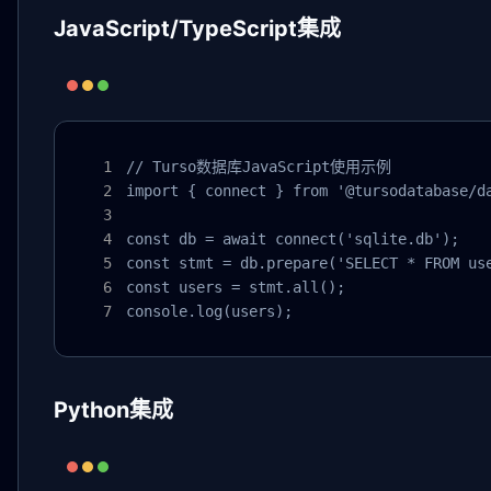
JavaScript/TypeScript集成
// Turso数据库JavaScript使用示例

import { connect } from '@tursodatabase/da
const db = await connect('sqlite.db');

const stmt = db.prepare('SELECT * FROM use
const users = stmt.all();

console.log(users);
Python集成