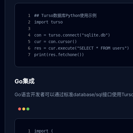
## Turso数据库Python使用示例

import turso

con = turso.connect("sqlite.db")

cur = con.cursor()

res = cur.execute("SELECT * FROM users")

print(res.fetchone())
Go集成
Go语言开发者可以通过标准database/sql接口使用Tu
import (
