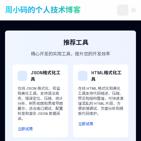
周小码的个人技术博客
推荐工具
精心开发的实用工具，提升您的开发效率
JSON格式化工
HTML格式化工
具
具
在线 JSON 格式化、验证
在线 HTML 格式化和美化
和美化工具，支持语法高
工具支持代码缩进、压缩、
亮、错误定位、压缩、统计
预览和结构整理，可快速清
分析、树形视图和思维导图
理混乱的 HTML 片段，方
展示，适合接口调试、配置
便前端调试、页面分析和模
检查和复杂 JSON 数据阅
板代码维护。
读。
立即试用
立即试用