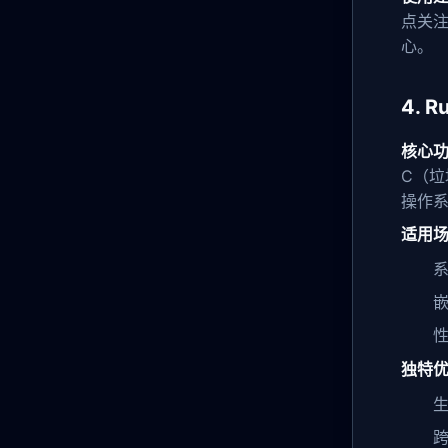
点关
心。
4.
核心
C（
操作
适用
系
性
独特
跨