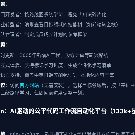
场景
：
入门开发者：按路线图系统学习，避免「知识碎片化」
职业转型者：清晰查看目标领域的技能树（如前端转全栈）
团队管理者：制定成员成长计划的参考框架
优势
：
时更新：2025年新增AI工程、边缘计算等新兴路线
交互式体验：支持标记学习进度，生成个性化学习清单
多语言支持：覆盖中英日韩等8种语言，本地化内容丰富
建议
：访问
官方网站
（无需安装），选择目标领域后，按「基础→
」三级路径学习，每周回顾进度调整计划。
 n8n：AI驱动的公平代码工作流自动化平台（133k+
功能
：n8n-io/n8n是一款支持可视化+代码混合开发的工作流工