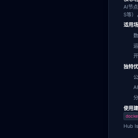
AI节
S等）
适用
数
开
独特
A
分
使用
docke
Hub