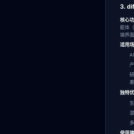
3. 
核心
能体（
端界
适用
研
独特
多
使用