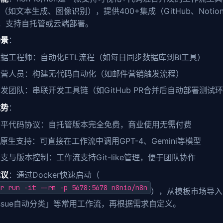
点（如文本生成、图像识别），提供400+集成（GitHub、Notio
，支持自托管或云端部署。
场景
：
据工程师：自动化ETL流程（如每日同步数据库到BI工具）
运营人员：构建无代码自动化（如邮件营销触发流程）
发团队：串联开发工具链（如GitHub PR合并后自动部署测试
优势
：
公平代码协议：自托管版本完全免费，商业使用无需付费
I原生支持：可直接在工作流中调用GPT-4、Gemini等模型
支与版本控制：工作流支持Git-like管理，便于团队协作
建议
：通过Docker快速启动（
r run -it --rm -p 5678:5678 n8nio/n8n
），从模板市场导入「
 Issue自动分类」等常用工作流，再根据需求自定义。