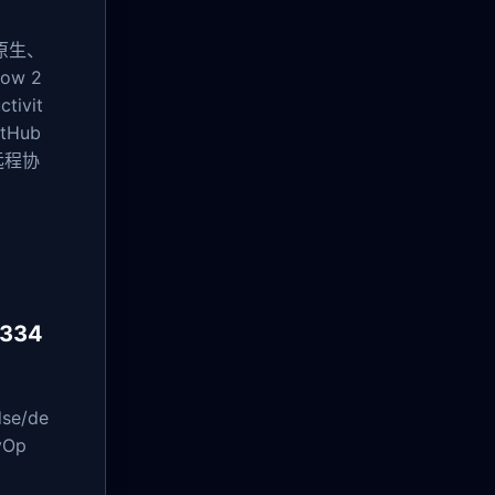
原生、
w 2
ivit
Hub
远程协
334
e/de
Op