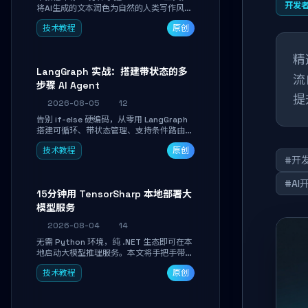
开发
将AI生成的文本润色为自然的人类写作风
格。通过安装配置、实战示例和语音校准，
技术教程
原创
让你的内容告别AI痕迹，匹配个人写作习
惯，适合内容创作者和技术博主。
精
LangGraph 实战：搭建带状态的多
流
步骤 AI Agent
提
2026-08-05
12
告别 if-else 硬编码，从零用 LangGraph
搭建可循环、带状态管理、支持条件路由的
多步骤 AI 代理。学完能独立编写包含自动
技术教程
原创
决策、工具调用和持久化状态的复杂工作
#开
流，并避开递归溢出、状态丢失等常见坑
点。
#AI
15分钟用 TensorSharp 本地部署大
模型服务
2026-08-04
14
无需 Python 环境，纯 .NET 生态即可在本
地启动大模型推理服务。本文将手把手带你
下载模型、配置 GPU 加速、启动 OpenAI
技术教程
原创
兼容 API，并在 C# 业务代码中无缝调用。
数据不出网，零门槛搞定本地 LLM 部署。