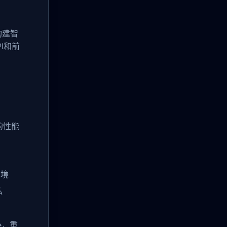
构建智
I和前
的性能
环境
私
e，重