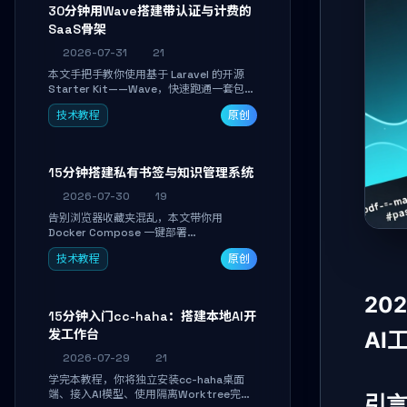
30分钟用Wave搭建带认证与计费的
SaaS骨架
2026-07-31
21
本文手把手教你使用基于 Laravel 的开源
Starter Kit——Wave，快速跑通一套包含
用户认证、订阅计费、角色权限和后台管理
技术教程
原创
的完整 SaaS 骨架。附带 Stripe 测试支付
对接与自定义业务页面开发实战，助你省去
重复基建时间，将精力聚焦于核心产品打
磨。
15分钟搭建私有书签与知识管理系统
2026-07-30
19
告别浏览器收藏夹混乱，本文带你用
Docker Compose 一键部署
Linkwarden。15 分钟完成私有书签系统搭
技术教程
原创
建，掌握网页快照归档、高亮批注、分类管
理与全文搜索。适合开发者与知识工作者打
造个人知识库，资料统一归档，随时检索。
20
15分钟入门cc-haha：搭建本地AI开
发工作台
AI
2026-07-29
21
学完本教程，你将独立安装cc-haha桌面
端、接入AI模型、使用隔离Worktree完成
引