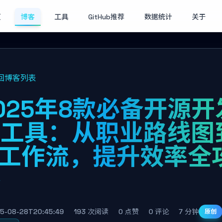
页
博客
工具
GitHub推荐
数据统计
关于
回博客列表
025年8款必备开源开
者工具：从职业路线图
I工作流，提升效率全
略
5-08-28T20:45:49
193 次阅读
0 点赞
0 评论
7 分钟
原创