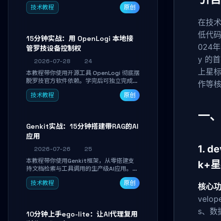
真实开发任务，并通过Diff审阅面板安全落
技术教程
原创
地AI代码改写。告别终端黑盒操作，让AI在
沙箱环境中工作，你只做审阅和决策。
在技术
低代码
15分钟实战：用 OpenLogi 本地接
024
管罗技设备控制权
y 的
2026-07-28
24
上星标
本教程带你使用开源工具 OpenLogi 彻底摆
脱罗技官方软件依赖。学完后可独立完成设
作等核
备识别、按键重映射、DPI曲线配置与
技术教程
原创
SmartShift调节，实现完全离线控制，保
护隐私并释放硬件性能。
一、
Genkit实战：15分钟搭建带RAG的AI
应用
1. 
2026-07-26
25
本教程带你使用Genkit框架，从零搭建支
k+
持文档检索与工具调用的生产级AI应用。通
过环境配置、核心代码编写与调试避坑指
技术教程
原创
南，学完即可掌握多模型切换、RAG管道构
核心
建及函数调用注册，独立开发高效AI智能
vel
体。
s、数
10分钟上手ego-lite：让AI代理复用