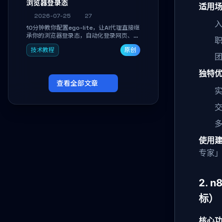
浏览器登录态
适用
2026-07-25
27
10分钟教你配置ego-lite，让AI代理直接继
承你的浏览器登录态，自动化登录网页、抓
取数据，无需分享密码，多任务并行不干扰
技术教程
原创
日常使用。
独特
查看全部文章
实
使用
专家
2.
标）
核心