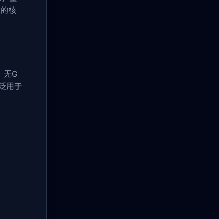
体的核
，无G
泛用于