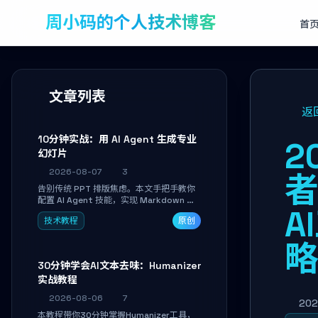
周小码的个人技术博客
首
文章列表
返
10分钟实战：用 AI Agent 生成专业
2
幻灯片
2026-08-07
3
告别传统 PPT 排版焦虑。本文手把手教你
配置 AI Agent 技能，实现 Markdown 内
A
容自动转为带高级排版、AI 配图与 WebGL
技术教程
原创
运行时的 HTML 幻灯片。只需专注内容，
10 分钟即可产出可投屏的专业级演示文
稿。
30分钟学会AI文本去味：Humanizer
实战教程
2026-08-06
7
202
本教程带你30分钟掌握Humanizer工具，