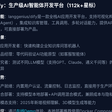
dify：生产级AI智能体开发平台（112k+星标）
功能
：langgenius/dify是一款全栈AI应用开发平台，支持可视化
Agent），集成知识库管理、工具调用、多轮对话能力，提供AP
面，可直接部署为产品。
场景
：
AI应用开发者：快速构建企业知识库问答机器人
产品经理：零代码验证AI功能原型（如客服智能体）
究者：测试不同LLM模型（支持GPT、Claude、通义千问等）
差异
优势
：
生产就绪：内置用户认证、流量控制、日志监控，直接用于生产
混合部署：支持模型本地部署+API调用混合模式，兼顾成本与隐
模态支持：2025年新增视频理解、3D模型生成等能力
建议
：通过
在线Demo
体验，本地部署推荐使用Docker Compos