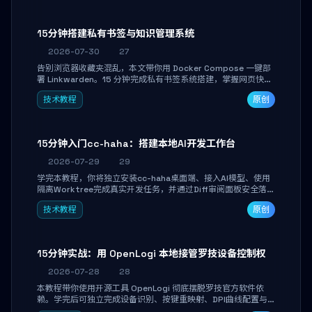
产品打磨。
15分钟搭建私有书签与知识管理系统
2026-07-30
27
告别浏览器收藏夹混乱，本文带你用 Docker Compose 一键部
署 Linkwarden。15 分钟完成私有书签系统搭建，掌握网页快照
归档、高亮批注、分类管理与全文搜索。适合开发者与知识工作
技术教程
原创
者打造个人知识库，资料统一归档，随时检索。
15分钟入门cc-haha：搭建本地AI开发工作台
2026-07-29
29
学完本教程，你将独立安装cc-haha桌面端、接入AI模型、使用
隔离Worktree完成真实开发任务，并通过Diff审阅面板安全落地
AI代码改写。告别终端黑盒操作，让AI在沙箱环境中工作，你只
技术教程
原创
做审阅和决策。
15分钟实战：用 OpenLogi 本地接管罗技设备控制权
2026-07-28
28
本教程带你使用开源工具 OpenLogi 彻底摆脱罗技官方软件依
赖。学完后可独立完成设备识别、按键重映射、DPI曲线配置与
SmartShift调节，实现完全离线控制，保护隐私并释放硬件性