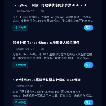
LangGraph 实战：搭建带状态的多步骤 AI Agent
2026-08-05
18
告别 if-else 硬编码，从零用 LangGraph 搭建可循环、带状态
管理、支持条件路由的多步骤 AI 代理。学完能独立编写包含自动
决策、工具调用和持久化状态的复杂工作流，并避开递归溢出、
技术教程
原创
状态丢失等常见坑点。
15分钟用 TensorSharp 本地部署大模型服务
2026-08-04
21
无需 Python 环境，纯 .NET 生态即可在本地启动大模型推理服
务。本文将手把手带你下载模型、配置 GPU 加速、启动 OpenAI
兼容 API，并在 C# 业务代码中无缝调用。数据不出网，零门槛
技术教程
原创
搞定本地 LLM 部署。
30分钟用Wave搭建带认证与计费的SaaS骨架
2026-07-31
28
本文手把手教你使用基于 Laravel 的开源 Starter Kit——
Wave，快速跑通一套包含用户认证、订阅计费、角色权限和后
台管理的完整 SaaS 骨架。附带 Stripe 测试支付对接与自定义
技术教程
原创
业务页面开发实战，助你省去重复基建时间，将精力聚焦于核心