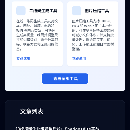
二维码生成工具
图片压缩工具
在线二维码生成工具支持文
图片压缩工具支持 JPEG、
本、网址、邮箱、电话和
PNG 和 WebP 图片本地压
WiFi 等内容类型，可快速
缩，可在尽量保持画质的同
生成高质量二维码并调整尺
时减小文件体积，并支持批
寸和纠错级别，适合分享链
量处理，适合网页图片优
接、联系方式和无线网络信
化、上传前压缩和日常素材
息。
整理。
立即试用
立即试用
查看全部工具
文章列表
10步搭建企业级管理后台：Shadcn+Vite实战