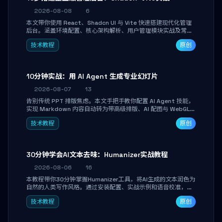
2026-08-08
6
本文带你使用 React、Shadcn UI 与 Vite 快速搭建现代化管理
后台。涵盖环境配置、核心架构解析、用户管理模块实战及常见
踩坑指南。学完即可独立完成仪表盘搭建、组件拼装与主题定
技术教程
原创
制，满足企业级开发需求。
10分钟实战：用 AI Agent 生成专业幻灯片
2026-08-07
13
告别传统 PPT 排版焦虑。本文手把手教你配置 AI Agent 技能，
实现 Markdown 内容自动转为带高级排版、AI 配图与 WebGL
运行时的 HTML 幻灯片。只需专注内容，10 分钟即可产出可投
技术教程
原创
屏的专业级演示文稿。
30分钟学会AI文本去味：Humanizer实战教程
2026-08-06
16
本教程带你30分钟掌握Humanizer工具，将AI生成的文本润色为
自然的人类写作风格。通过安装配置、实战示例和语音校准，让
你的内容告别AI痕迹，匹配个人写作习惯，适合内容创作者和技
技术教程
原创
术博主。