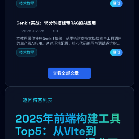
技术教程
原创
能。
Genkit实战：15分钟搭建带RAG的AI应用
2026-07-26
29
本教程带你使用Genkit框架，从零搭建支持文档检索与工具调用
的生产级AI应用。通过环境配置、核心代码编写与调试避坑指
南，学完即可掌握多模型切换、RAG管道构建及函数调用注册，
技术教程
原创
独立开发高效AI智能体。
查看全部文章
返回博客列表
2025年前端构建工具
Top5：从Vite到