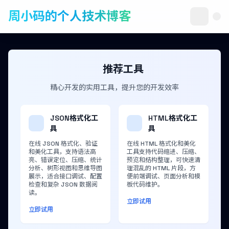
周小码的个人技术博客
推荐工具
精心开发的实用工具，提升您的开发效率
JSON格式化工
HTML格式化工
具
具
在线 JSON 格式化、验证
在线 HTML 格式化和美化
和美化工具，支持语法高
工具支持代码缩进、压缩、
亮、错误定位、压缩、统计
预览和结构整理，可快速清
分析、树形视图和思维导图
理混乱的 HTML 片段，方
展示，适合接口调试、配置
便前端调试、页面分析和模
检查和复杂 JSON 数据阅
板代码维护。
读。
立即试用
立即试用