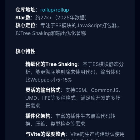
仓库地址
：
rollup/rollup
Star数
：约27k+（2025年数据）
核心定位
：专注于ES模块的JavaScript打包器，
以Tree Shaking和输出优化著称
核心特性
精细化的Tree Shaking
：基于ES模块静态分
析，能更彻底地剔除未使用代码，输出体积
比Webpack小5-15%
灵活的输出格式
：支持ESM、CommonJS、
UMD、IIFE等多种格式，满足库开发的多场
景需求
插件化架构
：丰富的插件生态覆盖代码转
换、压缩、类型检查等需求
与Vite的深度整合
：Vite的生产构建默认使用