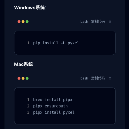
Windows系统
：
bash
复制代码
pip install -U pyxel
Mac系统
：
bash
复制代码
brew install pipx

pipx ensurepath

pipx install pyxel