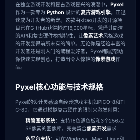
在独立游戏开发和复古游戏复兴的浪潮中，
Pyxel
作为一款专为
Python
设计的
复古游戏引擎
，正迅
速成为开发者的新宠。这款由kitao开发的开源项
目已在GitHub获得超过16,000星标，凭借其简洁
的API和复古硬件模拟特性，让
像素艺术
风格游戏
的开发变得前所未有的简单。无论你是经验丰富的
开发者还是刚入门的编程爱好者，Pyxel都能帮助
你快速实现创意，打造出令人惊艳的
像素游戏
作
品。
Pyxel核心功能与技术规格
Pyxel的设计灵感源自经典游戏主机如PICO-8和TI
C-80，它通过模拟复古硬件的限制来激发创意：
精简图形系统
：支持16色调色板和3个256x2
56像素的图像库，完美契合
像素开发
需求
多平台支持
：可在Windows、Mac、Linux和