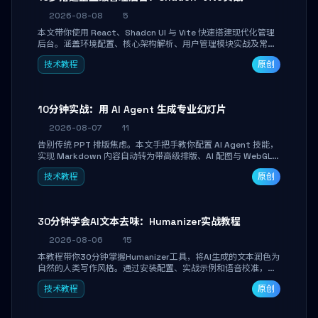
2026-08-08
5
本文带你使用 React、Shadcn UI 与 Vite 快速搭建现代化管理
后台。涵盖环境配置、核心架构解析、用户管理模块实战及常见
踩坑指南。学完即可独立完成仪表盘搭建、组件拼装与主题定
技术教程
原创
制，满足企业级开发需求。
10分钟实战：用 AI Agent 生成专业幻灯片
2026-08-07
11
告别传统 PPT 排版焦虑。本文手把手教你配置 AI Agent 技能，
实现 Markdown 内容自动转为带高级排版、AI 配图与 WebGL
运行时的 HTML 幻灯片。只需专注内容，10 分钟即可产出可投
技术教程
原创
屏的专业级演示文稿。
30分钟学会AI文本去味：Humanizer实战教程
2026-08-06
15
本教程带你30分钟掌握Humanizer工具，将AI生成的文本润色为
自然的人类写作风格。通过安装配置、实战示例和语音校准，让
你的内容告别AI痕迹，匹配个人写作习惯，适合内容创作者和技
技术教程
原创
术博主。