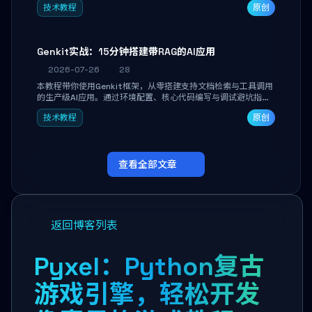
技术教程
原创
能。
Genkit实战：15分钟搭建带RAG的AI应用
2026-07-26
28
本教程带你使用Genkit框架，从零搭建支持文档检索与工具调用
的生产级AI应用。通过环境配置、核心代码编写与调试避坑指
南，学完即可掌握多模型切换、RAG管道构建及函数调用注册，
技术教程
原创
独立开发高效AI智能体。
查看全部文章
返回博客列表
Pyxel：Python复古
游戏引擎，轻松开发