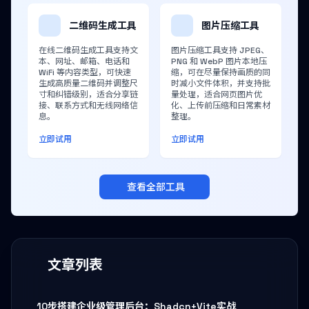
二维码生成工具
图片压缩工具
在线二维码生成工具支持文
图片压缩工具支持 JPEG、
本、网址、邮箱、电话和
PNG 和 WebP 图片本地压
WiFi 等内容类型，可快速
缩，可在尽量保持画质的同
生成高质量二维码并调整尺
时减小文件体积，并支持批
寸和纠错级别，适合分享链
量处理，适合网页图片优
接、联系方式和无线网络信
化、上传前压缩和日常素材
息。
整理。
立即试用
立即试用
查看全部工具
文章列表
10步搭建企业级管理后台：Shadcn+Vite实战