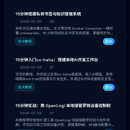
产品打磨。
15分钟搭建私有书签与知识管理系统
2026-07-30
26
告别浏览器收藏夹混乱，本文带你用 Docker Compose 一键部
署 Linkwarden。15 分钟完成私有书签系统搭建，掌握网页快照
归档、高亮批注、分类管理与全文搜索。适合开发者与知识工作
技术教程
原创
者打造个人知识库，资料统一归档，随时检索。
15分钟入门cc-haha：搭建本地AI开发工作台
2026-07-29
27
学完本教程，你将独立安装cc-haha桌面端、接入AI模型、使用
隔离Worktree完成真实开发任务，并通过Diff审阅面板安全落地
AI代码改写。告别终端黑盒操作，让AI在沙箱环境中工作，你只
技术教程
原创
做审阅和决策。
15分钟实战：用 OpenLogi 本地接管罗技设备控制权
2026-07-28
27
本教程带你使用开源工具 OpenLogi 彻底摆脱罗技官方软件依
赖。学完后可独立完成设备识别、按键重映射、DPI曲线配置与
SmartShift调节，实现完全离线控制，保护隐私并释放硬件性