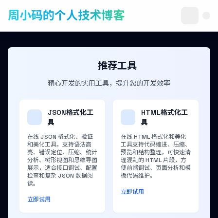
周小码的个人技术博客
推荐工具
精心开发的实用工具，提升您的开发效率
JSON格式化工
HTML格式化工
具
具
在线 JSON 格式化、验证
在线 HTML 格式化和美化
和美化工具，支持语法高
工具支持代码缩进、压缩、
亮、错误定位、压缩、统计
预览和结构整理，可快速清
分析、树形视图和思维导图
理混乱的 HTML 片段，方
展示，适合接口调试、配置
便前端调试、页面分析和模
检查和复杂 JSON 数据阅
板代码维护。
读。
立即试用
立即试用