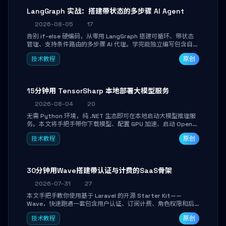
LangGraph 实战：搭建带状态的多步骤 AI Agent
2026-08-05
17
告别 if-else 硬编码，从零用 LangGraph 搭建可循环、带状态
管理、支持条件路由的多步骤 AI 代理。学完能独立编写包含自动
决策、工具调用和持久化状态的复杂工作流，并避开递归溢出、
技术教程
原创
状态丢失等常见坑点。
15分钟用 TensorSharp 本地部署大模型服务
2026-08-04
20
无需 Python 环境，纯 .NET 生态即可在本地启动大模型推理服
务。本文将手把手带你下载模型、配置 GPU 加速、启动 OpenAI
兼容 API，并在 C# 业务代码中无缝调用。数据不出网，零门槛
技术教程
原创
搞定本地 LLM 部署。
30分钟用Wave搭建带认证与计费的SaaS骨架
2026-07-31
27
本文手把手教你使用基于 Laravel 的开源 Starter Kit——
Wave，快速跑通一套包含用户认证、订阅计费、角色权限和后
台管理的完整 SaaS 骨架。附带 Stripe 测试支付对接与自定义
技术教程
原创
业务页面开发实战，助你省去重复基建时间，将精力聚焦于核心