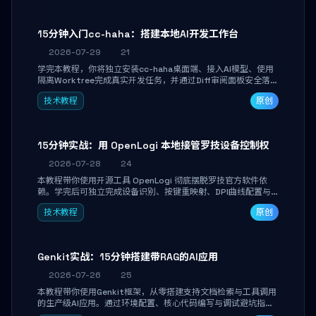
15分钟入门cc-haha：搭建本地AI开发工作台
2026-07-29
21
学完本教程，你将独立安装cc-haha桌面端、接入AI模型、使用
隔离Worktree完成真实开发任务，并通过Diff审阅面板安全落地
AI代码改写。告别终端黑盒操作，让AI在沙箱环境中工作，你只
技术教程
原创
做审阅和决策。
15分钟实战：用 OpenLogi 本地接管罗技设备控制权
2026-07-28
24
本教程带你使用开源工具 OpenLogi 彻底摆脱罗技官方软件依
赖。学完后可独立完成设备识别、按键重映射、DPI曲线配置与
SmartShift调节，实现完全离线控制，保护隐私并释放硬件性
技术教程
原创
能。
Genkit实战：15分钟搭建带RAG的AI应用
2026-07-26
25
本教程带你使用Genkit框架，从零搭建支持文档检索与工具调用
的生产级AI应用。通过环境配置、核心代码编写与调试避坑指
南，学完即可掌握多模型切换、RAG管道构建及函数调用注册，