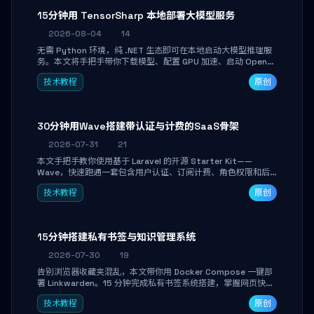
15分钟用 TensorSharp 本地部署大模型服务
2026-08-04
14
无需 Python 环境，纯 .NET 生态即可在本地启动大模型推理服
务。本文将手把手带你下载模型、配置 GPU 加速、启动 OpenAI
兼容 API，并在 C# 业务代码中无缝调用。数据不出网，零门槛
技术教程
原创
搞定本地 LLM 部署。
30分钟用Wave搭建带认证与计费的SaaS骨架
2026-07-31
21
本文手把手教你使用基于 Laravel 的开源 Starter Kit——
Wave，快速跑通一套包含用户认证、订阅计费、角色权限和后
台管理的完整 SaaS 骨架。附带 Stripe 测试支付对接与自定义
技术教程
原创
业务页面开发实战，助你省去重复基建时间，将精力聚焦于核心
产品打磨。
15分钟搭建私有书签与知识管理系统
2026-07-30
19
告别浏览器收藏夹混乱，本文带你用 Docker Compose 一键部
署 Linkwarden。15 分钟完成私有书签系统搭建，掌握网页快照
归档、高亮批注、分类管理与全文搜索。适合开发者与知识工作
技术教程
原创
者打造个人知识库，资料统一归档，随时检索。