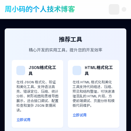
周小码的个人技术博客
推荐工具
精心开发的实用工具，提升您的开发效率
JSON格式化工
HTML格式化工
具
具
在线 JSON 格式化、验证
在线 HTML 格式化和美化
和美化工具，支持语法高
工具支持代码缩进、压缩、
亮、错误定位、压缩、统计
预览和结构整理，可快速清
分析、树形视图和思维导图
理混乱的 HTML 片段，方
展示，适合接口调试、配置
便前端调试、页面分析和模
检查和复杂 JSON 数据阅
板代码维护。
读。
立即试用
立即试用