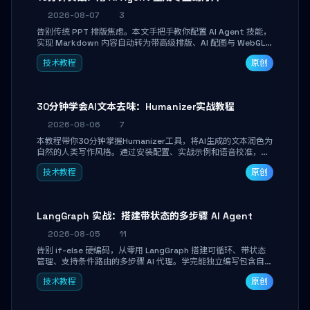
2026-08-07
3
告别传统 PPT 排版焦虑。本文手把手教你配置 AI Agent 技能，
实现 Markdown 内容自动转为带高级排版、AI 配图与 WebGL
运行时的 HTML 幻灯片。只需专注内容，10 分钟即可产出可投
技术教程
原创
屏的专业级演示文稿。
30分钟学会AI文本去味：Humanizer实战教程
2026-08-06
7
本教程带你30分钟掌握Humanizer工具，将AI生成的文本润色为
自然的人类写作风格。通过安装配置、实战示例和语音校准，让
你的内容告别AI痕迹，匹配个人写作习惯，适合内容创作者和技
技术教程
原创
术博主。
LangGraph 实战：搭建带状态的多步骤 AI Agent
2026-08-05
11
告别 if-else 硬编码，从零用 LangGraph 搭建可循环、带状态
管理、支持条件路由的多步骤 AI 代理。学完能独立编写包含自动
决策、工具调用和持久化状态的复杂工作流，并避开递归溢出、
技术教程
原创
状态丢失等常见坑点。