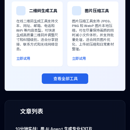
二维码生成工具
图片压缩工具
在线二维码生成工具支持文
图片压缩工具支持 JPEG、
本、网址、邮箱、电话和
PNG 和 WebP 图片本地压
WiFi 等内容类型，可快速
缩，可在尽量保持画质的同
生成高质量二维码并调整尺
时减小文件体积，并支持批
寸和纠错级别，适合分享链
量处理，适合网页图片优
接、联系方式和无线网络信
化、上传前压缩和日常素材
息。
整理。
立即试用
立即试用
查看全部工具
文章列表
10分钟实战：用 AI Agent 生成专业幻灯片