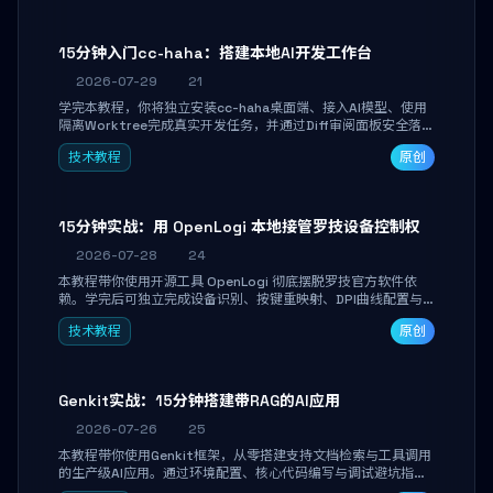
15分钟入门cc-haha：搭建本地AI开发工作台
2026-07-29
21
学完本教程，你将独立安装cc-haha桌面端、接入AI模型、使用
隔离Worktree完成真实开发任务，并通过Diff审阅面板安全落地
AI代码改写。告别终端黑盒操作，让AI在沙箱环境中工作，你只
技术教程
原创
做审阅和决策。
15分钟实战：用 OpenLogi 本地接管罗技设备控制权
2026-07-28
24
本教程带你使用开源工具 OpenLogi 彻底摆脱罗技官方软件依
赖。学完后可独立完成设备识别、按键重映射、DPI曲线配置与
SmartShift调节，实现完全离线控制，保护隐私并释放硬件性
技术教程
原创
能。
Genkit实战：15分钟搭建带RAG的AI应用
2026-07-26
25
本教程带你使用Genkit框架，从零搭建支持文档检索与工具调用
的生产级AI应用。通过环境配置、核心代码编写与调试避坑指
南，学完即可掌握多模型切换、RAG管道构建及函数调用注册，