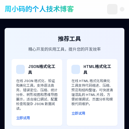
周小码的个人技术博客
推荐工具
精心开发的实用工具，提升您的开发效率
JSON格式化工
HTML格式化工
具
具
在线 JSON 格式化、验证
在线 HTML 格式化和美化
和美化工具，支持语法高
工具支持代码缩进、压缩、
亮、错误定位、压缩、统计
预览和结构整理，可快速清
分析、树形视图和思维导图
理混乱的 HTML 片段，方
展示，适合接口调试、配置
便前端调试、页面分析和模
检查和复杂 JSON 数据阅
板代码维护。
读。
立即试用
立即试用