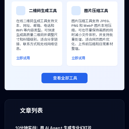
二维码生成工具
图片压缩工具
在线二维码生成工具支持文
图片压缩工具支持 JPEG、
本、网址、邮箱、电话和
PNG 和 WebP 图片本地压
WiFi 等内容类型，可快速
缩，可在尽量保持画质的同
生成高质量二维码并调整尺
时减小文件体积，并支持批
寸和纠错级别，适合分享链
量处理，适合网页图片优
接、联系方式和无线网络信
化、上传前压缩和日常素材
息。
整理。
立即试用
立即试用
查看全部工具
文章列表
10分钟实战：用 AI Agent 生成专业幻灯片