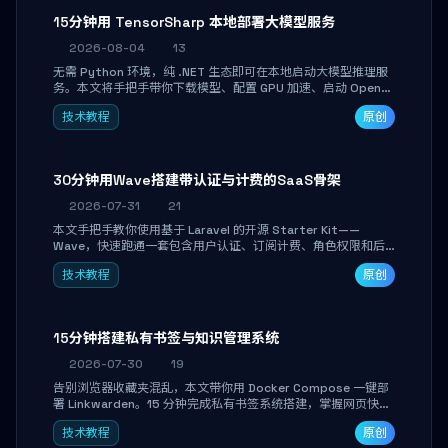
15分钟用 TensorSharp 本地部署大模型服务
2026-08-04
13
无需 Python 环境，纯 .NET 生态即可在本地启动大模型推理服
务。本文将手把手带你下载模型、配置 GPU 加速、启动 OpenAI
兼容 API，并在 C# 业务代码中无缝调用。数据不出网，零门槛
技术教程
原创
搞定本地 LLM 部署。
30分钟用Wave搭建带认证与计费的SaaS骨架
2026-07-31
21
本文手把手教你使用基于 Laravel 的开源 Starter Kit——
Wave，快速跑通一套包含用户认证、订阅计费、角色权限和后
台管理的完整 SaaS 骨架。附带 Stripe 测试支付对接与自定义
技术教程
原创
业务页面开发实战，助你省去重复基建时间，将精力聚焦于核心
产品打磨。
15分钟搭建私有书签与知识管理系统
2026-07-30
19
告别浏览器收藏夹混乱，本文带你用 Docker Compose 一键部
署 Linkwarden。15 分钟完成私有书签系统搭建，掌握网页快照
归档、高亮批注、分类管理与全文搜索。适合开发者与知识工作
技术教程
原创
者打造个人知识库，资料统一归档，随时检索。