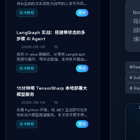
将AI生成的文本润色为自然的人类写作风
格。通过安装配置、实战示例和语音校准，
b
技术教程
原创
让你的内容告别AI痕迹，匹配个人写作习
惯，适合内容创作者和技术博主。
指
战
LangGraph 实战：搭建带状态的多
境
步骤 AI Agent
2026-08-05
12
告别 if-else 硬编码，从零用 LangGraph
搭建可循环、带状态管理、支持条件路由的
多步骤 AI 代理。学完能独立编写包含自动
#Re
技术教程
原创
决策、工具调用和持久化状态的复杂工作
流，并避开递归溢出、状态丢失等常见坑
# bu
点。
15分钟用 TensorSharp 本地部署大
# R
模型服务
2026-08-04
14
无需 Python 环境，纯 .NET 生态即可在本
地启动大模型推理服务。本文将手把手带你
下载模型、配置 GPU 加速、启动 OpenAI
技术教程
原创
兼容 API，并在 C# 业务代码中无缝调用。
数据不出网，零门槛搞定本地 LLM 部署。