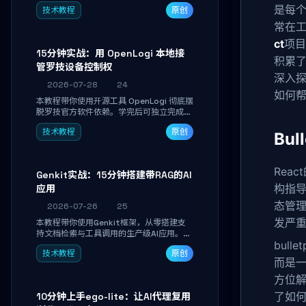
真实开发任务，并通过Diff审阅面板安全落
是每个
技术教程
原创
地AI代码改写。告别终端黑盒操作，让AI在
沙箱环境中工作，你只做审阅和决策。
常在
ct
项目
15分钟实战：用 OpenLogi 本地接
积累了
管罗技设备控制权
深入探
2026-07-28
24
如何帮
本教程带你使用开源工具 OpenLogi 彻底摆
脱罗技官方软件依赖。学完后可独立完成设
备识别、按键重映射、DPI曲线配置与
技术教程
原创
SmartShift调节，实现完全离线控制，保
Bul
护隐私并释放硬件性能。
Rea
Genkit实战：15分钟搭建带RAG的AI
构指导
应用
态管
2026-07-26
25
发严
本教程带你使用Genkit框架，从零搭建支
持文档检索与工具调用的生产级AI应用。通
bul
过环境配置、核心代码编写与调试避坑指
技术教程
原创
南，学完即可掌握多模型切换、RAG管道构
而是
建及函数调用注册，独立开发高效AI智能
体。
方位
了如
10分钟上手ego-lite：让AI代理复用