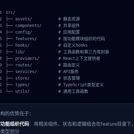
src/

├── assets/           # 静态资源

├── components/       # 共享组件

├── config/           # 应用配置

├── features/         # 按功能模块组织的代码

├── hooks/            # 自定义hooks

├── lib/              # 工具函数和第三方库封装

├── providers/        # React上下文提供者

├── routes/           # 路由定义

├── services/         # API服务

├── store/            # 状态管理

├── types/            # TypeScript类型定义

└── utils/            # 通用工具函数
结构的优势在于：
按功能组织代码
：将相关组件、状态和逻辑组合在feature目录下
按类型划分