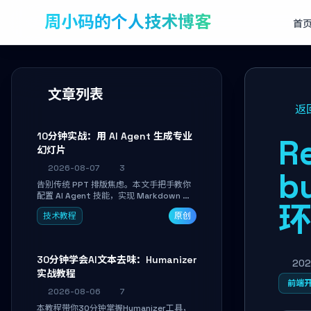
周小码的个人技术博客
首
文章列表
返
10分钟实战：用 AI Agent 生成专业
R
幻灯片
2026-08-07
3
b
告别传统 PPT 排版焦虑。本文手把手教你
配置 AI Agent 技能，实现 Markdown 内
容自动转为带高级排版、AI 配图与 WebGL
技术教程
原创
运行时的 HTML 幻灯片。只需专注内容，
10 分钟即可产出可投屏的专业级演示文
稿。
30分钟学会AI文本去味：Humanizer
202
实战教程
前端
2026-08-06
7
本教程带你30分钟掌握Humanizer工具，