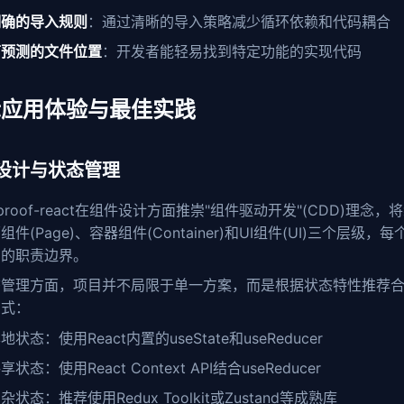
明确的导入规则
：通过清晰的导入策略减少循环依赖和代码耦合
可预测的文件位置
：开发者能轻易找到特定功能的实现代码
际应用体验与最佳实践
设计与状态管理
letproof-react在组件设计方面推崇"组件驱动开发"(CDD)理念，
组件(Page)、容器组件(Container)和UI组件(UI)三个层级，
确的职责边界。
态管理方面，项目并不局限于单一方案，而是根据状态特性推荐
方式：
地状态：使用React内置的useState和useReducer
享状态：使用React Context API结合useReducer
杂状态：推荐使用Redux Toolkit或Zustand等成熟库