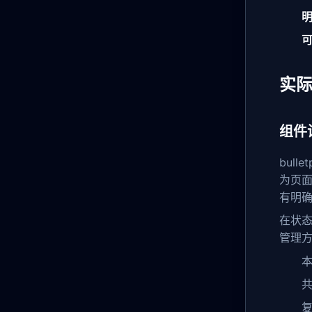
实
组件
bul
为页面
有明
在状
管理
本
共
复