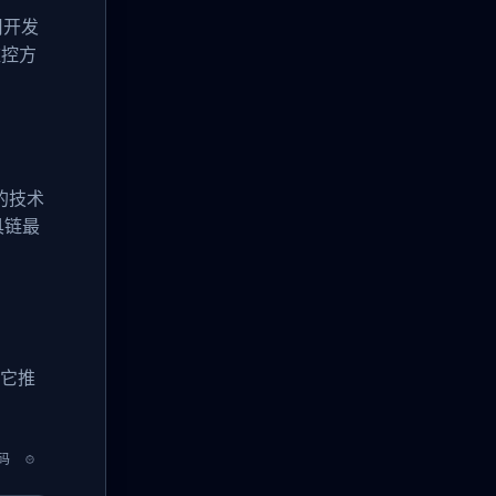
用开发
监控方
t的技术
具链最
。它推
码