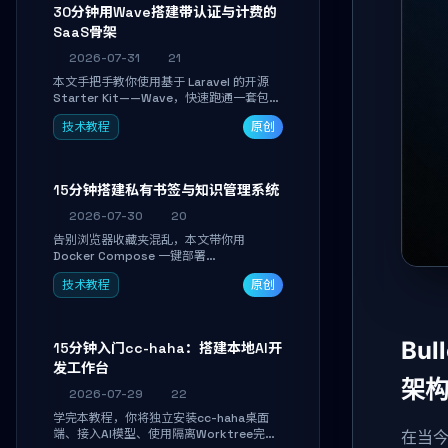
30分钟用Wave搭建带认证与计费的
SaaS骨架
2026-07-31
21
本文手把手教你使用基于 Laravel 的开源
Starter Kit——Wave，快速跑通一套包含
用户认证、订阅计费、角色权限和后台管理
技术教程
原创
的完整 SaaS 骨架。附带 Stripe 测试支付
对接与自定义业务页面开发实战，助你省去
重复基建时间，将精力聚焦于核心产品打
磨。
15分钟搭建私有书签与知识管理系统
2026-07-30
20
告别浏览器收藏夹混乱，本文带你用
Docker Compose 一键部署
Linkwarden。15 分钟完成私有书签系统搭
技术教程
原创
建，掌握网页快照归档、高亮批注、分类管
理与全文搜索。适合开发者与知识工作者打
造个人知识库，资料统一归档，随时检索。
Bu
15分钟入门cc-haha：搭建本地AI开
发工作台
架
2026-07-29
22
学完本教程，你将独立安装cc-haha桌面
端、接入AI模型、使用隔离Worktree完成
在当今