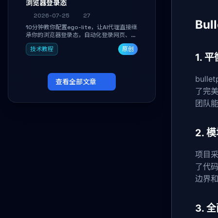
浏览器登录态
2026-07-25
27
Bul
10分钟教你配置ego-lite，让AI代理直接继
承你的浏览器登录态，自动化登录网页、抓
取数据，无需分享密码，多任务并行不干扰
技术教程
原创
日常使用。
1.
bul
查看全部文章
了完
团队
2.
项目
了代
边界
3.