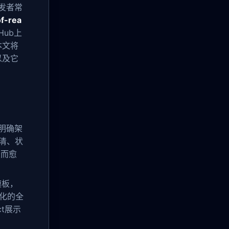
发者常
of-rea
Hub上
本文将
以及它
明确架
清、状
长而愈
模板，
化的全
act展示