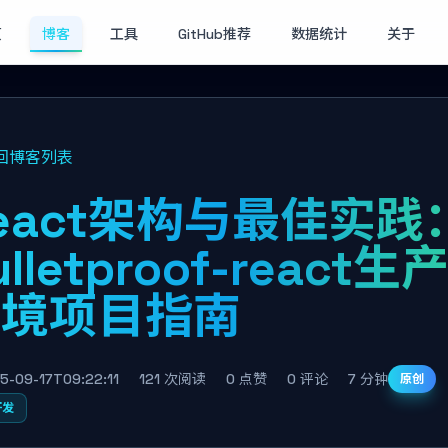
页
博客
工具
GitHub推荐
数据统计
关于
回博客列表
eact架构与最佳实践
ulletproof-react生
环境项目指南
5-09-17T09:22:11
121 次阅读
0 点赞
0 评论
7 分钟
原创
开发