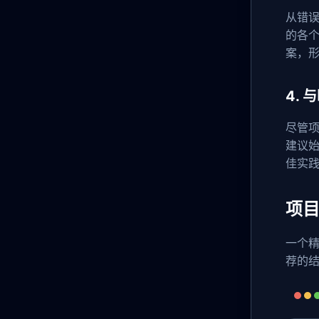
从错误
的各
案，
4.
尽管项
建议始
佳实
项
一个
荐的