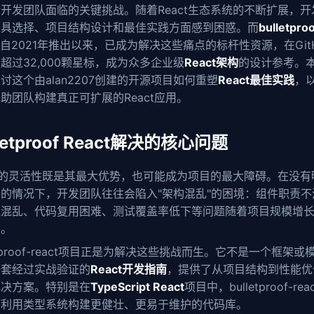
开发团队面临的关键挑战。随着React生态系统的不断扩展，开
工具选择、项目结构设计和最佳实践方面感到困惑。而
bulletpro
自2021年推出以来，已成为解决这些痛点的标杆性资源，在Git
超过32,000颗星标，成为众多企业级
React架构
的设计参考。
讨这个由alan2207创建的开源项目如何重塑
React最佳实践
，
助团队构建真正可扩展的React应用。
letproof React解决的核心问题
ct的灵活性既是其最大优势，也可能成为项目的最大障碍。在没有
的情况下，开发团队往往会陷入"架构混乱"的困境：组件职责不
理混乱、代码复用困难、测试覆盖率低下等问题随着项目规模增
重。
letproof-react项目正是为解决这些挑战而生。它不是一个框架或
一套经过实战验证的
React开发指南
，提供了从项目结构到性能优
解决方案。特别是在
TypeScript React
项目中，bulletproof-re
何利用类型系统构建更健壮、更易于维护的代码库。