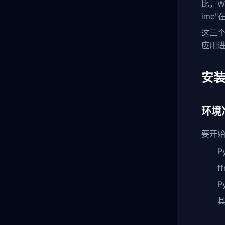
比，W
ime
这三
应用
安
环境
要开始使
P
f
P
其