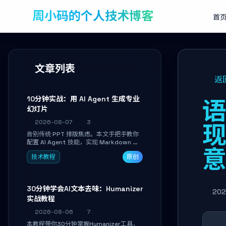
周小码的个人技术博客
首
文章列表
返
10分钟实战：用 AI Agent 生成专业
语
幻灯片
2026-08-07
3
现
告别传统 PPT 排版焦虑。本文手把手教你
配置 AI Agent 技能，实现 Markdown 内
容自动转为带高级排版、AI 配图与 WebGL
技术教程
原创
运行时的 HTML 幻灯片。只需专注内容，
10 分钟即可产出可投屏的专业级演示文
稿。
30分钟学会AI文本去味：Humanizer
202
实战教程
2026-08-06
7
本教程带你30分钟掌握Humanizer工具，