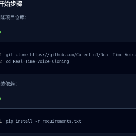
开始步骤
克隆项目仓库：
git clone https://github.com/CorentinJ/Real-Time-Voice
cd Real-Time-Voice-Cloning
安装依赖：
pip install -r requirements.txt