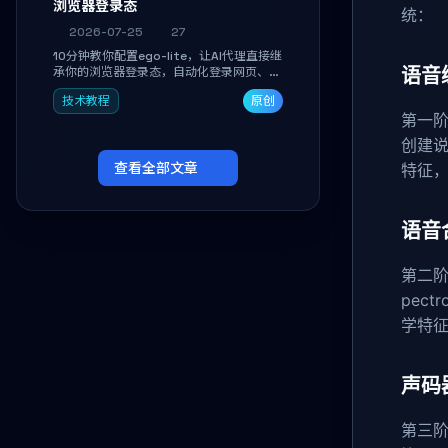
浏览器登录态
统：
2026-07-25
27
10分钟教你配置ego-lite，让AI代理直接继
承你的浏览器登录态，自动化登录网页、抓
语音
取数据，无需分享密码，多任务并行不干扰
技术教程
原创
日常使用。
第一阶段通
创建
查看全部文章
特征
语音合
第二阶
pec
学特征
声码器
第三阶