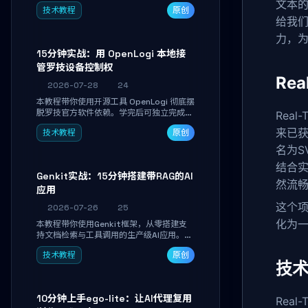
真实开发任务，并通过Diff审阅面板安全落
文本的语
技术教程
原创
地AI代码改写。告别终端黑盒操作，让AI在
给我们
沙箱环境中工作，你只做审阅和决策。
力，
15分钟实战：用 OpenLogi 本地接
管罗技设备控制权
Rea
2026-07-28
24
本教程带你使用开源工具 OpenLogi 彻底摆
脱罗技官方软件依赖。学完后可独立完成设
Real
备识别、按键重映射、DPI曲线配置与
来已获
技术教程
原创
SmartShift调节，实现完全离线控制，保
护隐私并释放硬件性能。
名为S
结合
Genkit实战：15分钟搭建带RAG的AI
然流
应用
这个项
2026-07-26
25
化为
本教程带你使用Genkit框架，从零搭建支
持文档检索与工具调用的生产级AI应用。通
过环境配置、核心代码编写与调试避坑指
技术教程
原创
南，学完即可掌握多模型切换、RAG管道构
技术
建及函数调用注册，独立开发高效AI智能
体。
10分钟上手ego-lite：让AI代理复用
Rea