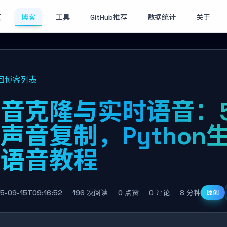
页
博客
工具
GitHub推荐
数据统计
关于
回博客列表
音克隆与实时语音：
声音复制，Python
意语音教程
5-09-15T09:16:52
196 次阅读
0 点赞
0 评论
8 分钟
原创