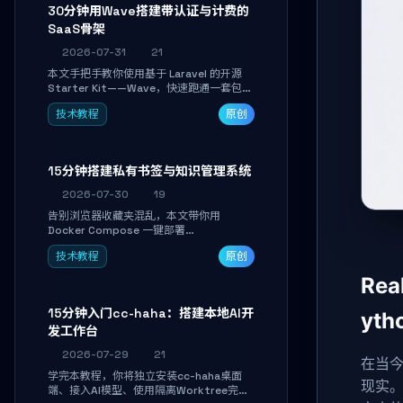
30分钟用Wave搭建带认证与计费的
SaaS骨架
2026-07-31
21
本文手把手教你使用基于 Laravel 的开源
Starter Kit——Wave，快速跑通一套包含
用户认证、订阅计费、角色权限和后台管理
技术教程
原创
的完整 SaaS 骨架。附带 Stripe 测试支付
对接与自定义业务页面开发实战，助你省去
重复基建时间，将精力聚焦于核心产品打
磨。
15分钟搭建私有书签与知识管理系统
2026-07-30
19
告别浏览器收藏夹混乱，本文带你用
Docker Compose 一键部署
Linkwarden。15 分钟完成私有书签系统搭
技术教程
原创
建，掌握网页快照归档、高亮批注、分类管
理与全文搜索。适合开发者与知识工作者打
Re
造个人知识库，资料统一归档，随时检索。
15分钟入门cc-haha：搭建本地AI开
yt
发工作台
2026-07-29
21
在当
学完本教程，你将独立安装cc-haha桌面
现实
端、接入AI模型、使用隔离Worktree完成