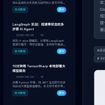
本
将AI生成的文本润色为自然的人类写作风
格。通过安装配置、实战示例和语音校准，
C
技术教程
原创
让你的内容告别AI痕迹，匹配个人写作习
惯，适合内容创作者和技术博主。
框
建
LangGraph 实战：搭建带状态的多
步骤 AI Agent
量
2026-08-05
12
告别 if-else 硬编码，从零用 LangGraph
搭建可循环、带状态管理、支持条件路由的
多步骤 AI 代理。学完能独立编写包含自动
#语
技术教程
原创
决策、工具调用和持久化状态的复杂工作
流，并避开递归溢出、状态丢失等常见坑
# S
点。
15分钟用 TensorSharp 本地部署大
模型服务
2026-08-04
14
无需 Python 环境，纯 .NET 生态即可在本
地启动大模型推理服务。本文将手把手带你
下载模型、配置 GPU 加速、启动 OpenAI
技术教程
原创
兼容 API，并在 C# 业务代码中无缝调用。
数据不出网，零门槛搞定本地 LLM 部署。