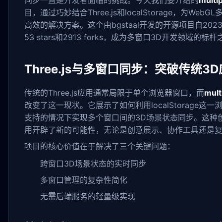
同步一直是开发者面临的挑战。今天我们要介绍的
multi
目，通过巧妙结合Three.js和localStorage，为W
高效的解决方案。这个由bgstaal开发的开源项目自202
53 stars和2913 forks，成为多窗口3D开发领域的标
Three.js与多窗口同步：突破传统3
传统的Three.js应用通常局限于单个浏览器窗口，而
mul
改变了这一现状。它展示了如何利用localStorage这一
支持的情况下实现多个窗口间的3D场景状态同步。这种创
用开辟了新的可能性，无论是创意展示、协作工具还是复
项目的核心价值在于解决了三个关键问题：
跨窗口3D场景状态的实时同步
多窗口管理的复杂性简化
无需后端服务的轻量级实现