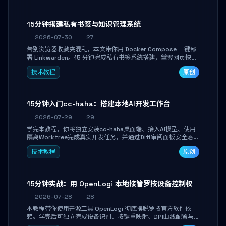
产品打磨。
15分钟搭建私有书签与知识管理系统
2026-07-30
27
告别浏览器收藏夹混乱，本文带你用 Docker Compose 一键部
署 Linkwarden。15 分钟完成私有书签系统搭建，掌握网页快照
归档、高亮批注、分类管理与全文搜索。适合开发者与知识工作
技术教程
原创
者打造个人知识库，资料统一归档，随时检索。
15分钟入门cc-haha：搭建本地AI开发工作台
2026-07-29
29
学完本教程，你将独立安装cc-haha桌面端、接入AI模型、使用
隔离Worktree完成真实开发任务，并通过Diff审阅面板安全落地
AI代码改写。告别终端黑盒操作，让AI在沙箱环境中工作，你只
技术教程
原创
做审阅和决策。
15分钟实战：用 OpenLogi 本地接管罗技设备控制权
2026-07-28
28
本教程带你使用开源工具 OpenLogi 彻底摆脱罗技官方软件依
赖。学完后可独立完成设备识别、按键重映射、DPI曲线配置与
SmartShift调节，实现完全离线控制，保护隐私并释放硬件性