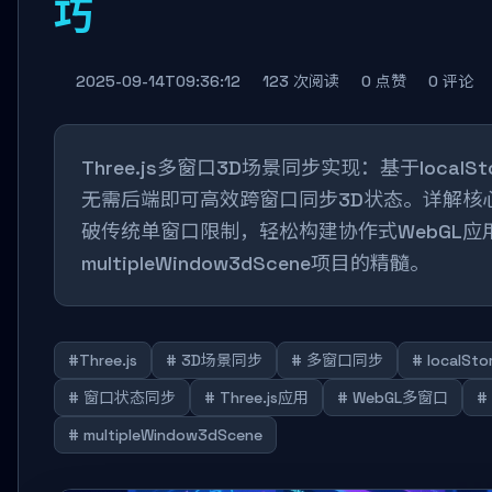
巧
2025-09-14T09:36:12
123 次阅读
0 点赞
0 评论
Three.js多窗口3D场景同步实现：基于localS
无需后端即可高效跨窗口同步3D状态。详解核
破传统单窗口限制，轻松构建协作式WebGL应
multipleWindow3dScene项目的精髓。
#Three.js
# 3D场景同步
# 多窗口同步
# localSto
# 窗口状态同步
# Three.js应用
# WebGL多窗口
#
# multipleWindow3dScene