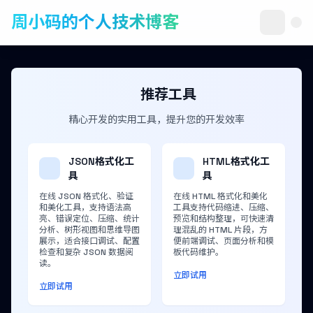
周小码的个人技术博客
推荐工具
精心开发的实用工具，提升您的开发效率
JSON格式化工
HTML格式化工
具
具
在线 JSON 格式化、验证
在线 HTML 格式化和美化
和美化工具，支持语法高
工具支持代码缩进、压缩、
亮、错误定位、压缩、统计
预览和结构整理，可快速清
分析、树形视图和思维导图
理混乱的 HTML 片段，方
展示，适合接口调试、配置
便前端调试、页面分析和模
检查和复杂 JSON 数据阅
板代码维护。
读。
立即试用
立即试用