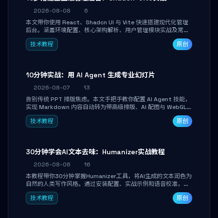
2026-08-08
6
本文带你使用 React、Shadcn UI 与 Vite 快速搭建现代化管理
后台。涵盖环境配置、核心架构解析、用户管理模块实战及常见
踩坑指南。学完即可独立完成仪表盘搭建、组件拼装与主题定
技术教程
原创
制，满足企业级开发需求。
10分钟实战：用 AI Agent 生成专业幻灯片
2026-08-07
13
告别传统 PPT 排版焦虑。本文手把手教你配置 AI Agent 技能，
实现 Markdown 内容自动转为带高级排版、AI 配图与 WebGL
运行时的 HTML 幻灯片。只需专注内容，10 分钟即可产出可投
技术教程
原创
屏的专业级演示文稿。
30分钟学会AI文本去味：Humanizer实战教程
2026-08-06
16
本教程带你30分钟掌握Humanizer工具，将AI生成的文本润色为
自然的人类写作风格。通过安装配置、实战示例和语音校准，让
你的内容告别AI痕迹，匹配个人写作习惯，适合内容创作者和技
技术教程
原创
术博主。