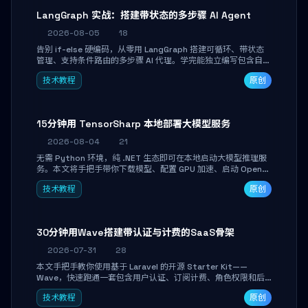
LangGraph 实战：搭建带状态的多步骤 AI Agent
2026-08-05
18
告别 if-else 硬编码，从零用 LangGraph 搭建可循环、带状态
管理、支持条件路由的多步骤 AI 代理。学完能独立编写包含自动
决策、工具调用和持久化状态的复杂工作流，并避开递归溢出、
技术教程
原创
状态丢失等常见坑点。
15分钟用 TensorSharp 本地部署大模型服务
2026-08-04
21
无需 Python 环境，纯 .NET 生态即可在本地启动大模型推理服
务。本文将手把手带你下载模型、配置 GPU 加速、启动 OpenAI
兼容 API，并在 C# 业务代码中无缝调用。数据不出网，零门槛
技术教程
原创
搞定本地 LLM 部署。
30分钟用Wave搭建带认证与计费的SaaS骨架
2026-07-31
28
本文手把手教你使用基于 Laravel 的开源 Starter Kit——
Wave，快速跑通一套包含用户认证、订阅计费、角色权限和后
台管理的完整 SaaS 骨架。附带 Stripe 测试支付对接与自定义
技术教程
原创
业务页面开发实战，助你省去重复基建时间，将精力聚焦于核心