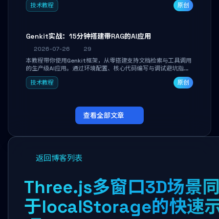
技术教程
原创
能。
Genkit实战：15分钟搭建带RAG的AI应用
2026-07-26
29
本教程带你使用Genkit框架，从零搭建支持文档检索与工具调用
的生产级AI应用。通过环境配置、核心代码编写与调试避坑指
南，学完即可掌握多模型切换、RAG管道构建及函数调用注册，
技术教程
原创
独立开发高效AI智能体。
查看全部文章
返回博客列表
Three.js多窗口3D场
于localStorage的快