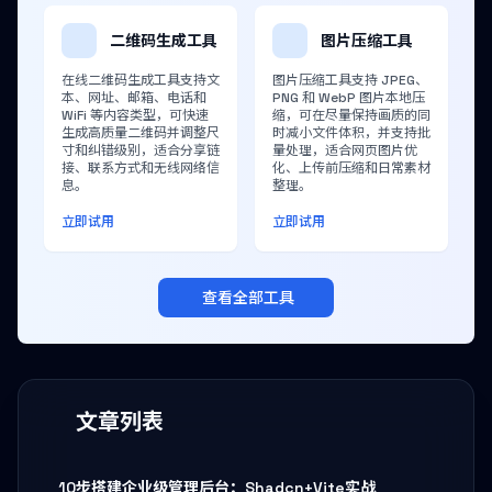
二维码生成工具
图片压缩工具
在线二维码生成工具支持文
图片压缩工具支持 JPEG、
本、网址、邮箱、电话和
PNG 和 WebP 图片本地压
WiFi 等内容类型，可快速
缩，可在尽量保持画质的同
生成高质量二维码并调整尺
时减小文件体积，并支持批
寸和纠错级别，适合分享链
量处理，适合网页图片优
接、联系方式和无线网络信
化、上传前压缩和日常素材
息。
整理。
立即试用
立即试用
查看全部工具
文章列表
10步搭建企业级管理后台：Shadcn+Vite实战