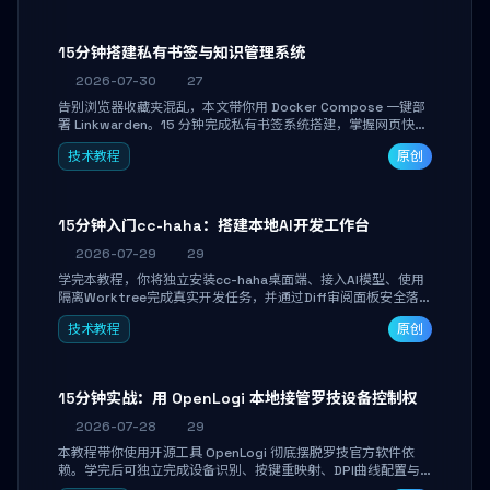
产品打磨。
15分钟搭建私有书签与知识管理系统
2026-07-30
27
告别浏览器收藏夹混乱，本文带你用 Docker Compose 一键部
署 Linkwarden。15 分钟完成私有书签系统搭建，掌握网页快照
归档、高亮批注、分类管理与全文搜索。适合开发者与知识工作
技术教程
原创
者打造个人知识库，资料统一归档，随时检索。
15分钟入门cc-haha：搭建本地AI开发工作台
2026-07-29
29
学完本教程，你将独立安装cc-haha桌面端、接入AI模型、使用
隔离Worktree完成真实开发任务，并通过Diff审阅面板安全落地
AI代码改写。告别终端黑盒操作，让AI在沙箱环境中工作，你只
技术教程
原创
做审阅和决策。
15分钟实战：用 OpenLogi 本地接管罗技设备控制权
2026-07-28
29
本教程带你使用开源工具 OpenLogi 彻底摆脱罗技官方软件依
赖。学完后可独立完成设备识别、按键重映射、DPI曲线配置与
SmartShift调节，实现完全离线控制，保护隐私并释放硬件性