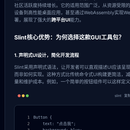
社区活跃度持续增长。它的适用范围广泛，从资源受限
设备到高性能桌面应用，甚至通过WebAssembly实现W
署，展现了强大的
跨平台UI
能力。
Slint核心优势：为何选择这款GUI工具包？
1. 声明式UI设计，简化开发流程
Slint采用声明式语法，让开发者可以直观描述UI应该呈
而非如何实现。这种方式比传统命令式UI构建更简洁，
量和维护成本。例如，一个简单的按钮组件可以这样定
slint
复
Button {

    text: "点击我";
