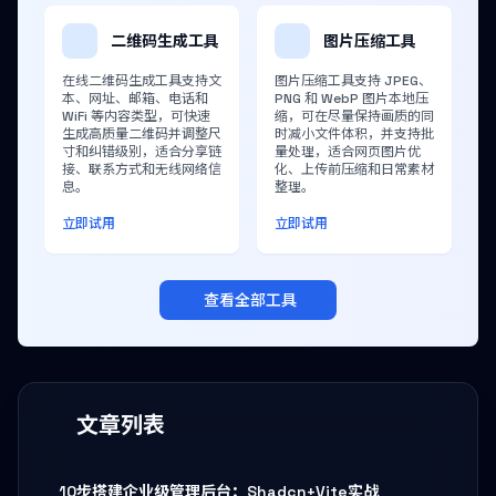
二维码生成工具
图片压缩工具
在线二维码生成工具支持文
图片压缩工具支持 JPEG、
本、网址、邮箱、电话和
PNG 和 WebP 图片本地压
WiFi 等内容类型，可快速
缩，可在尽量保持画质的同
生成高质量二维码并调整尺
时减小文件体积，并支持批
寸和纠错级别，适合分享链
量处理，适合网页图片优
接、联系方式和无线网络信
化、上传前压缩和日常素材
息。
整理。
立即试用
立即试用
查看全部工具
文章列表
10步搭建企业级管理后台：Shadcn+Vite实战