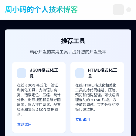
周小码的个人技术博客
推荐工具
精心开发的实用工具，提升您的开发效率
JSON格式化工
HTML格式化工
具
具
在线 JSON 格式化、验证
在线 HTML 格式化和美化
和美化工具，支持语法高
工具支持代码缩进、压缩、
亮、错误定位、压缩、统计
预览和结构整理，可快速清
分析、树形视图和思维导图
理混乱的 HTML 片段，方
展示，适合接口调试、配置
便前端调试、页面分析和模
检查和复杂 JSON 数据阅
板代码维护。
读。
立即试用
立即试用