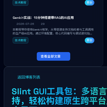
技术教程
原创
能。
Genkit实战：15分钟搭建带RAG的AI应用
2026-07-26
29
本教程带你使用Genkit框架，从零搭建支持文档检索与工具调用
的生产级AI应用。通过环境配置、核心代码编写与调试避坑指
南，学完即可掌握多模型切换、RAG管道构建及函数调用注册，
技术教程
原创
独立开发高效AI智能体。
查看全部文章
返回博客列表
Slint GUI工具包：多语
持，轻松构建原生跨平台