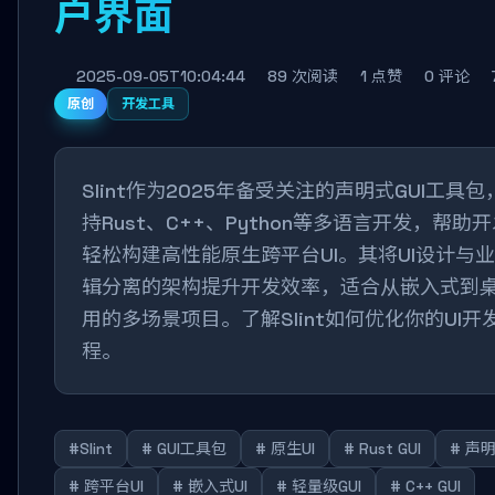
户界面
2025-09-05T10:04:44
89 次阅读
1 点赞
0 评论
原创
开发工具
Slint作为2025年备受关注的声明式GUI工具包
持Rust、C++、Python等多语言开发，帮助
轻松构建高性能原生跨平台UI。其将UI设计与
辑分离的架构提升开发效率，适合从嵌入式到
用的多场景项目。了解Slint如何优化你的UI开
程。
#Slint
# GUI工具包
# 原生UI
# Rust GUI
# 声明
# 跨平台UI
# 嵌入式UI
# 轻量级GUI
# C++ GUI