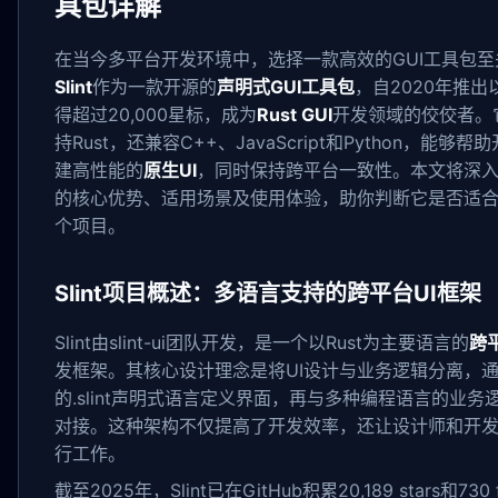
具包详解
在当今多平台开发环境中，选择一款高效的GUI工具包至
Slint
作为一款开源的
声明式GUI工具包
，自2020年推出
得超过20,000星标，成为
Rust GUI
开发领域的佼佼者。
持Rust，还兼容C++、JavaScript和Python，能够帮
建高性能的
原生UI
，同时保持跨平台一致性。本文将深入探讨
的核心优势、适用场景及使用体验，助你判断它是否适
个项目。
Slint项目概述：多语言支持的跨平台UI框架
Slint由slint-ui团队开发，是一个以Rust为主要语言的
跨平
发框架。其核心设计理念是将UI设计与业务逻辑分离，
的.slint声明式语言定义界面，再与多种编程语言的业务
对接。这种架构不仅提高了开发效率，还让设计师和开
行工作。
截至2025年，Slint已在GitHub积累20,189 stars和730 