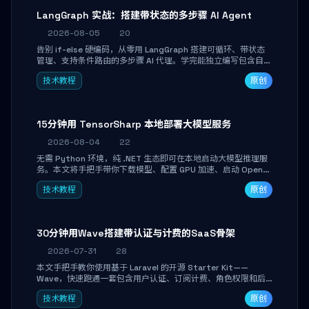
LangGraph 实战：搭建带状态的多步骤 AI Agent
2026-08-05
20
告别 if-else 硬编码，从零用 LangGraph 搭建可循环、带状态
管理、支持条件路由的多步骤 AI 代理。学完能独立编写包含自动
决策、工具调用和持久化状态的复杂工作流，并避开递归溢出、
技术教程
原创
状态丢失等常见坑点。
15分钟用 TensorSharp 本地部署大模型服务
2026-08-04
22
无需 Python 环境，纯 .NET 生态即可在本地启动大模型推理服
务。本文将手把手带你下载模型、配置 GPU 加速、启动 OpenAI
兼容 API，并在 C# 业务代码中无缝调用。数据不出网，零门槛
技术教程
原创
搞定本地 LLM 部署。
30分钟用Wave搭建带认证与计费的SaaS骨架
2026-07-31
28
本文手把手教你使用基于 Laravel 的开源 Starter Kit——
Wave，快速跑通一套包含用户认证、订阅计费、角色权限和后
台管理的完整 SaaS 骨架。附带 Stripe 测试支付对接与自定义
技术教程
原创
业务页面开发实战，助你省去重复基建时间，将精力聚焦于核心