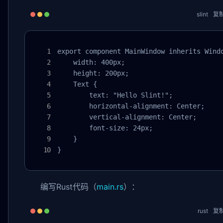
slint
复
export component MainWindow inherits Windo
    width: 400px;

    height: 200px;

    Text {

        text: "Hello Slint!";

        horizontal-alignment: Center;

        vertical-alignment: Center;

        font-size: 24px;

    }

}
编写Rust代码（
main.rs
）：
rust
复