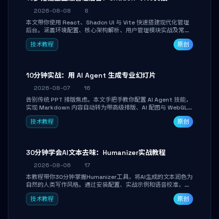
2026-08-08
8
本文带你使用 React、Shadcn UI 与 Vite 快速搭建现代化管理
后台。涵盖环境配置、核心架构解析、用户管理模块实战及常见
踩坑指南。学完即可独立完成仪表盘搭建、组件拼装与主题定
技术教程
原创
制，满足企业级开发需求。
10分钟实战：用 AI Agent 生成专业幻灯片
2026-08-07
16
告别传统 PPT 排版焦虑。本文手把手教你配置 AI Agent 技能，
实现 Markdown 内容自动转为带高级排版、AI 配图与 WebGL
运行时的 HTML 幻灯片。只需专注内容，10 分钟即可产出可投
技术教程
原创
屏的专业级演示文稿。
30分钟学会AI文本去味：Humanizer实战教程
2026-08-06
17
本教程带你30分钟掌握Humanizer工具，将AI生成的文本润色为
自然的人类写作风格。通过安装配置、实战示例和语音校准，让
你的内容告别AI痕迹，匹配个人写作习惯，适合内容创作者和技
技术教程
原创
术博主。